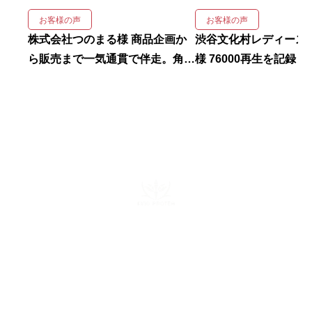
お客様の声
お客様の声
株式会社つのまる様 商品企画か
渋谷文化村レディース
ら販売まで一気通貫で伴走。角川
様 76000再生を記録！
幸治 顧問制度スタート
実績
株式会社キングプロテア
〒160-0022 東京都新宿区新宿6-29-11 新宿イーストクロスタ
ワー10F
mail：info@kingprotea.jp