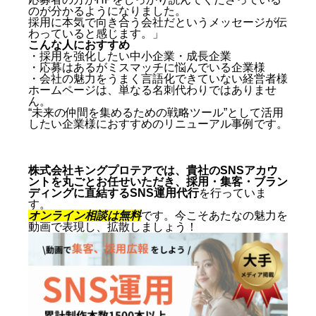
のが分かるようになりました。
採用に本気で向き合う会社だというメッセージが伝
わっていると感じます。」
こんな人におすすめ
・採用を強化したい中小企業・成長企業
・応募はあるがミスマッチに悩んでいる企業様
・会社の魅力をうまく言語化できていない経営者様
ホームページは、単なる名刺代わりではありませ
ん。
“未来の仲間を集めるための戦略ツール”として活用
したい企業様におすすめのリニューアル事例です。
株式会社キングプロテアでは、貴社のSNSアカウ
ントを丸ごとお任せいただき、採用・集客・ブラン
ディングに直結するSNS運用代行
を行っていま
す。
オンライン相談は無料
です。今こそあたなの魅力を
動画で表現し、拡散しましょう！