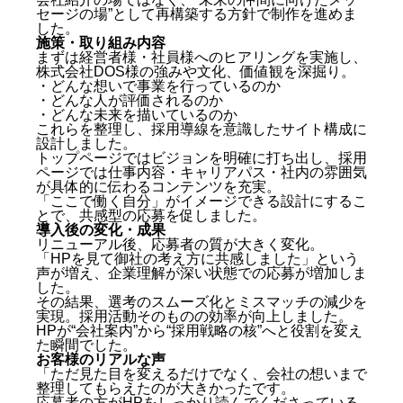
セージの場”として再構築する方針で制作を進めま
した。
施策・取り組み内容
まずは経営者様・社員様へのヒアリングを実施し、
株式会社DOS様の強みや文化、価値観を深掘り。
・どんな想いで事業を行っているのか
・どんな人が評価されるのか
・どんな未来を描いているのか
これらを整理し、採用導線を意識したサイト構成に
設計しました。
トップページではビジョンを明確に打ち出し、採用
ページでは仕事内容・キャリアパス・社内の雰囲気
が具体的に伝わるコンテンツを充実。
「ここで働く自分」がイメージできる設計にするこ
とで、共感型の応募を促しました。
導入後の変化・成果
リニューアル後、応募者の質が大きく変化。
「HPを見て御社の考え方に共感しました」という
声が増え、企業理解が深い状態での応募が増加しま
した。
その結果、選考のスムーズ化とミスマッチの減少を
実現。採用活動そのものの効率が向上しました。
HPが“会社案内”から“採用戦略の核”へと役割を変え
た瞬間でした。
お客様のリアルな声
「ただ見た目を変えるだけでなく、会社の想いまで
整理してもらえたのが大きかったです。
応募者の方がHPをしっかり読んでくださっている