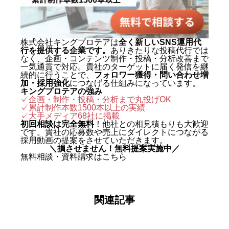
株式会社キングプロテアは
全く新しいSNS運用代
行を提供する企業です。
ありきたりな投稿代行では
なく、企画・コンテンツ制作・投稿・分析改善まで
一気通貫で対応。貴社のターゲットに届く発信を継
続的に行うことで、
フォロワー獲得・問い合わせ増
加・採用強化
につなげる仕組みになっています。
キングプロテアの強み
✓企画・制作・投稿・分析まで丸投げOK
✓累計制作本数1500本以上の実績
✓
大手メディア68社に掲載
初回相談は完全無料
！他社との相見積もりも大歓迎
です。貴社の応募数や売上にダイレクトにつながる
採用動画の提案をさせていただきます。
＼損させません！無料提案実施中／
無料相談・資料請求はこちら
関連記事