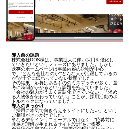
動画制作事例
会社概要
お問い合わせ
導入前の課題
株式会社DOS様は、事業拡大に伴い採用を強化し
ていきたいというフェーズにありました。しかし、
既存のホームページは事業内容の説明が中心
で、“どんな会社なのか”“どんな人が活躍しているの
か”が十分に伝わっていない状態でした。
その結果、応募はあるもののミスマッチが多く、選
考に時間がかかるという課題を抱えていました。
「会社の魅力がうまく言語化できていない」「求め
る人物像が伝わっていない」ことが、採用活動のボ
トルネックになっていました。
導入のきっかけ
「採用に本気で向き合えるサイトにしたい」という
ご相談がきっかけでした。
単なるデザインリニューアルではなく、“応募前に
共感と理解が生まれるサイト設計”をご提案。
会社紹介の場ではなく、“未来の仲間に向けたメッ