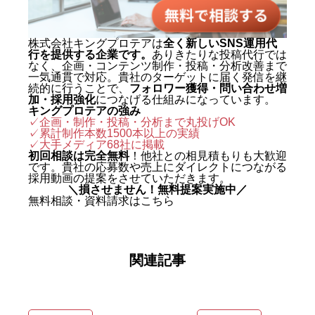
株式会社キングプロテアは
全く新しいSNS運用代
行を提供する企業です。
ありきたりな投稿代行では
なく、企画・コンテンツ制作・投稿・分析改善まで
一気通貫で対応。貴社のターゲットに届く発信を継
続的に行うことで、
フォロワー獲得・問い合わせ増
加・採用強化
につなげる仕組みになっています。
キングプロテアの強み
✓企画・制作・投稿・分析まで丸投げOK
✓累計制作本数1500本以上の実績
✓
大手メディア68社に掲載
初回相談は完全無料
！他社との相見積もりも大歓迎
です。貴社の応募数や売上にダイレクトにつながる
採用動画の提案をさせていただきます。
＼損させません！無料提案実施中／
無料相談・資料請求はこちら
関連記事