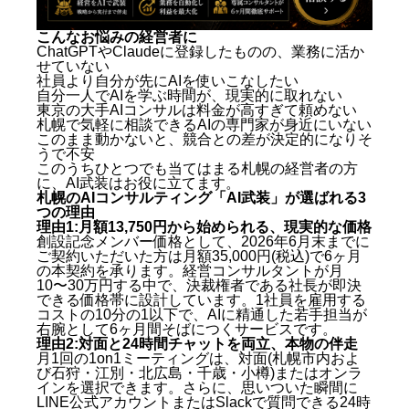
こんなお悩みの経営者に
ChatGPTやClaudeに登録したものの、業務に活か
せていない
社員より自分が先にAIを使いこなしたい
自分一人でAIを学ぶ時間が、現実的に取れない
東京の大手AIコンサルは料金が高すぎて頼めない
札幌で気軽に相談できるAIの専門家が身近にいない
このまま動かないと、競合との差が決定的になりそ
うで不安
このうちひとつでも当てはまる札幌の経営者の方
に、AI武装はお役に立てます。
札幌のAIコンサルティング「AI武装」が選ばれる3
つの理由
理由1:月額
13,750
円から始められる、現実的な価格
創設記念メンバー価格として、2026年6月末までに
ご契約いただいた方は月額35,000円(税込)で6ヶ月
の本契約を承ります。経営コンサルタントが月
10〜30万円する中で、決裁権者である社長が即決
できる価格帯に設計しています。1社員を雇用する
コストの10分の1以下で、AIに精通した若手担当が
右腕として6ヶ月間そばにつくサービスです。
理由2:対面と24時間チャットを両立、本物の伴走
月1回の1on1ミーティングは、対面(札幌市内およ
び石狩・江別・北広島・千歳・小樽)またはオンラ
インを選択できます。さらに、思いついた瞬間に
LINE公式アカウントまたはSlackで質問できる24時