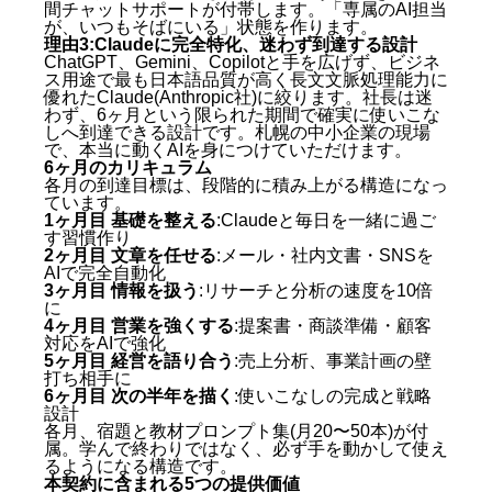
間チャットサポートが付帯します。「専属のAI担当
が、いつもそばにいる」状態を作ります。
理由3:Claudeに完全特化、迷わず到達する設計
ChatGPT、Gemini、Copilotと手を広げず、ビジネ
ス用途で最も日本語品質が高く長文文脈処理能力に
優れたClaude(Anthropic社)に絞ります。社長は迷
わず、6ヶ月という限られた期間で確実に使いこな
しへ到達できる設計です。札幌の中小企業の現場
で、本当に動くAIを身につけていただけます。
6ヶ月のカリキュラム
各月の到達目標は、段階的に積み上がる構造になっ
ています。
1ヶ月目 基礎を整える
:Claudeと毎日を一緒に過ご
す習慣作り
2ヶ月目 文章を任せる
:メール・社内文書・SNSを
AIで完全自動化
3ヶ月目 情報を扱う
:リサーチと分析の速度を10倍
に
4ヶ月目 営業を強くする
:提案書・商談準備・顧客
対応をAIで強化
5ヶ月目 経営を語り合う
:売上分析、事業計画の壁
打ち相手に
6ヶ月目 次の半年を描く
:使いこなしの完成と戦略
設計
各月、宿題と教材プロンプト集(月20〜50本)が付
属。学んで終わりではなく、必ず手を動かして使え
るようになる構造です。
本契約に含まれる5つの提供価値