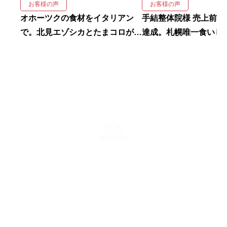
お客様の声
お客様の声
オホーツクの食材をイタリアン
手結整体院様 売上前年比166％を
で。北見エゾシカとたまコロが人
達成。札幌唯一食いし
気の実力派バルの魅力をPR動画
化”整体院の広告動画
で発信
株式会社キングプロテア
〒160-0022 東京都新宿区新宿6-29-11 新宿イーストクロスタ
ワー10F
mail：info@kingprotea.jp