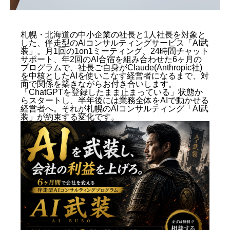
札幌・北海道の中小企業の社長と1人社長を対象と
した、伴走型のAIコンサルティングサービス「AI武
動画制作事例
会社概要
お問い合わせ
装」。月1回の1on1ミーティング、24時間チャット
サポート、年2回のAI合宿を組み合わせた6ヶ月の
プログラムで、社長ご自身がClaude(Anthropic社)
を中核としたAIを使いこなす経営者になるまで、対
面で関係を築きながらお付き合いします。
「ChatGPTを登録したまま止まっている」状態か
らスタートし、半年後には業務全体をAIで動かせる
経営者へ。それが札幌のAIコンサルティング「AI武
装」が約束する変化です。