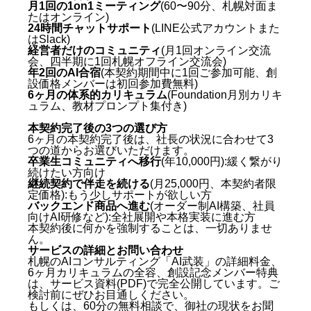
月1回の1on1ミーティング
(60〜90分、札幌対面ま
たはオンライン)
24時間チャットサポート
(LINE公式アカウントまた
はSlack)
経営者だけのコミュニティ
(月1回オンライン交流
会、四半期に1回札幌オフライン交流会)
年2回のAI合宿
(本契約期間中に1回ご参加可能、創
設価格メンバーは初回参加費無料)
6ヶ月の体系的カリキュラム
(Foundation月別カリキ
ュラム、教材プロンプト集付き)
本契約完了後の3つの選び方
6ヶ月の本契約完了後は、社長の状況に合わせて3
つの道からお選びいただけます。
卒業生コミュニティへ移行
(年10,000円):緩く繋がり
続けたい方向け
継続契約で伴走を続ける
(月25,000円、本契約者限
定価格):もう少しサポートが欲しい方
バックエンド商品へ進む
(オーダー制AI構築、社員
向けAI研修など):全社展開や本格実装に進む方
本契約後に何かを強制することは、一切ありませ
ん。
サービスの詳細とお問い合わせ
札幌のAIコンサルティング「AI武装」の詳細料金、
6ヶ月カリキュラムの全容、創設記念メンバー特典
は、サービス資料(PDF)で完全公開しています。ご
検討前にぜひお目通しください。
もしくは、60分の無料相談で、御社の現状をお聞