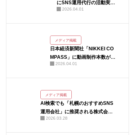
にSNS運用代行の活動実績
2026.04.01
が掲載されました
メディア掲載
日本経済新聞社「NIKKEI CO
MPASS」に動画制作本数が15
2026.04.01
00本を越えたことが掲載され
ました
メディア掲載
AI検索でも「札幌のおすすめSNS
運用会社」に推奨される株式会社
2026.03.28
キングプロテアの新サービス「グ
ロースシェア」がジョルダンニュ