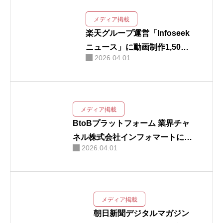
メディア掲載
楽天グループ運営「Infoseek
ニュース」に動画制作1,500
動画制作事例
会社概要
お問い合わせ
2026.04.01
本突破の実績が掲載されまし
た
メディア掲載
BtoBプラットフォーム 業界チャ
ネル株式会社インフォマートに動
2026.04.01
画制作本数が1500本以上達成し
たことが取り上げられました。
メディア掲載
朝日新聞デジタルマガジン