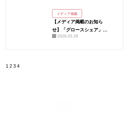
ースに掲載されました！
メディア掲載
【メディア掲載のお知ら
せ】「グロースシェア」が
2026.03.28
財経新聞に掲載されました
1
2
3
4
株式会社キングプロテア
〒160-0022 東京都新宿区新宿6-29-11 新宿イーストクロスタ