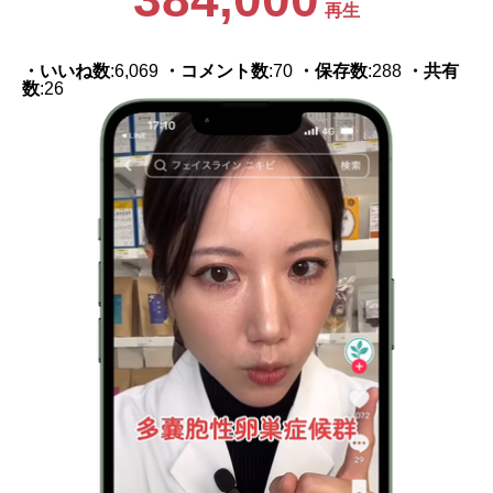
再生
・いいね数
:6,069
・コメント数
:70
・保存数
:288
・共有
数
:26