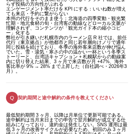
らず投稿の方向性がぶれる
エンゲージメント率だけを KPI にする：いいね数が増え
ても来店・予約に繋がらない
本州の代行をそのまま使う：北海道の四季変動・観光繁
忙期・地元食材の旬・台湾客の動線などローカル文脈が
理解されず、コンテンツが「観光ガイド本の縮小コピ
ー」化する
弊社が引き継いだ札幌市内のラーメン店 R 社では、前任
代行（東京拠点）が他都市と同じ若年層向けノリで通年
同じ投稿を続けており、冬季の海外客来店数が伸び悩ん
でいた。雪・湯気・寒さの中の温かい一杯という冬季ス
トーリーと、台湾語キャプション + 札幌駅からの動線案
内に切り替えた結果、3 ヶ月で来店数が月 +47%、海外
客比率が 9% → 28% まで上昇した（自社調べ・2026年3
月）。
契約期間と途中解約の条件を教えてください
最低契約期間 3 ヶ月、以降は月単位で更新可能である。
途中解約は当月末日までの申告で翌月解約が成立する仕
組みになっており、違約金は発生しない。SNS 運用は最
低 3 ヶ月の改善サイクルが必要なため、初回のみ 3 ヶ月