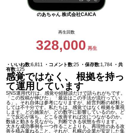
のあちゃん 株式会社CAICA
再生回数
328,000
再生
・いいね数
:6,811
・コメント数
:25
・保存数
:1,784
・共
有数
:125
感覚ではなく、 根拠を持っ
て運用しています
SNS運用代行は、感覚や経験談だけで語られがちです。
「この投稿が伸びた」「最近はこの手法が流行ってい
る」。それ自体は参考になりますが、経営判断の材料と
しては不十分です。私たちは、感覚ではなく根拠を重視
します。どの施策が、どの数字に影響しているのか。ど
こで反応が落ち、どこを改善すれば次につながるのか。
数値と動きを見ながら、判断できる状態を作ります。
大きな成功事例を一つ作ることよりも、再現性のある改
善を積み重ねること。それが、札幌の企業が安定した集