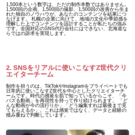
1,500本という数字は、ただの制作本数ではありません。
1,500回の企画、1,500回の撮影、1,500回の改善から生ま
れた独自のノウハウが、あなたのコンテンツを結果につ
なげます。 札幌の企業に向けて、地域の文化や季節感を
理解した上でコンテンツを設計することが私たちの強み
です。全国対応のSNS代行会社にはできない、北海道な
らではの訴求を実現します。
2. SNSをリアルに使いこなすZ世代クリ
エイターチーム
制作を担うのは、TikTokやInstagramをプライベートでも
日常的に使いこなすZ世代を中心としたクリエイターチ
ームです。時代の感覚を肌で知っているからこそ、「今
バズる動画」を再現性を持って作り続けられます。 「ど
んな動画が今の流行りか」「どう編集すれば最後まで見
てもらえるか」。これは感覚ではなく、データと経験の
積み重ねで判断しています。