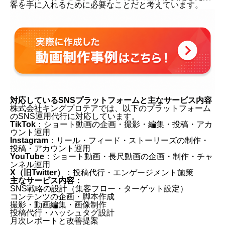
客を手に入れるために必要なことだと考えています。
対応しているSNSプラットフォームと主なサービス内容
株式会社キングプロテアでは、以下のプラットフォーム
のSNS運用代行に対応しています。
TikTok
：ショート動画の企画・撮影・編集・投稿・アカ
ウント運用
Instagram
：リール・フィード・ストーリーズの制作・
投稿・アカウント運用
YouTube
：ショート動画・長尺動画の企画・制作・チャ
ンネル運用
X（旧Twitter）
：投稿代行・エンゲージメント施策
主なサービス内容：
SNS戦略の設計（集客フロー・ターゲット設定）
コンテンツの企画・脚本作成
撮影・動画編集・画像制作
投稿代行・ハッシュタグ設計
月次レポートと改善提案