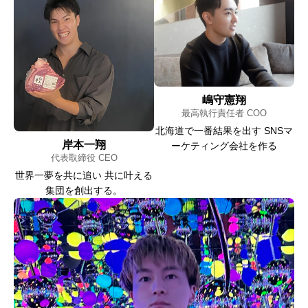
嶋守憲翔
最高執行責任者 COO
北海道で一番結果を出す SNSマ
岸本一翔
ーケティング会社を作る
代表取締役 CEO
世界一夢を共に追い 共に叶える
集団を創出する。