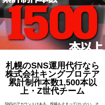
動画制作事例
会社概要
お問い合
札幌のSNS運用代行なら
株式会社キングプロテア
累計制作本数1,500本以
上・Z世代チーム
SNSのアカウントはある。投稿も止まってはいない。そ