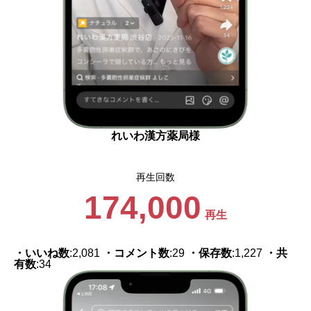
れいわ漢方薬局様
再生回数
174,000
再生
・いいね数
:2,081
・コメント数
:29
・保存数
:1,227
・共
有数
:34