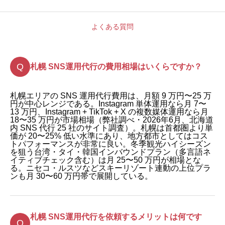
よくある質問
札幌 SNS運用代行の費用相場はいくらですか？
札幌エリアの SNS 運用代行費用は、月額 9 万円〜25 万
円が中心レンジである。Instagram 単体運用なら月 7〜
13 万円、Instagram + TikTok + X の複数媒体運用なら月
18〜35 万円が市場相場（弊社調べ・2026年6月、北海道
内 SNS 代行 25 社のサイト調査）。札幌は首都圏より単
価が 20〜25% 低い水準にあり、地方都市としてはコス
トパフォーマンスが非常に良い。冬季観光ハイシーズン
を狙う台湾・タイ・韓国インバウンドプラン（多言語ネ
イティブチェック含む）は月 25〜50 万円が相場とな
る。ニセコ・ルスツなどスキーリゾート連動の上位プラ
ンも月 30〜60 万円帯で展開している。
札幌 SNS運用代行を依頼するメリットは何です