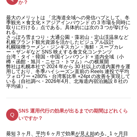
か？
最大のメリットは 「北海道全域への発信ハブとして、冬
季観光 × 食文化 × アジアインバウンド の 3 市場を同時に
取りに行ける」点である。具体的には次の 3 つが挙げら
れる。
さっぽろ雪まつり・大通公園・藻岩山・定山渓温泉など
札幌ブランド観光資源を活かしたビジュアル設計
札幌味噌ラーメン・ジンギスカン・海鮮・スープカレ
ー・ザンギなど SNS 映えする食文化コンテンツ
台湾・タイ・韓国・中国インバウンド + 道内全域（小
樽・函館・旭川・ニセコ・トマム）への横展開
弊社は札幌本社で 2024 年から 30 社以上の道内案件を運
用しており、冬季ハイシーズン直前の Reels 連投で平均
フォロワー +280%・台湾客比率 +24pt の改善を実現して
いる（自社調べ・2026年4月、北海道内宿泊施設 8 社の
平均値）。
SNS 運用代行の効果が出るまでの期間はどれくら
いですか？
最短 3 ヶ月、平均 6 ヶ月で効果が見え始める。1 ヶ月目