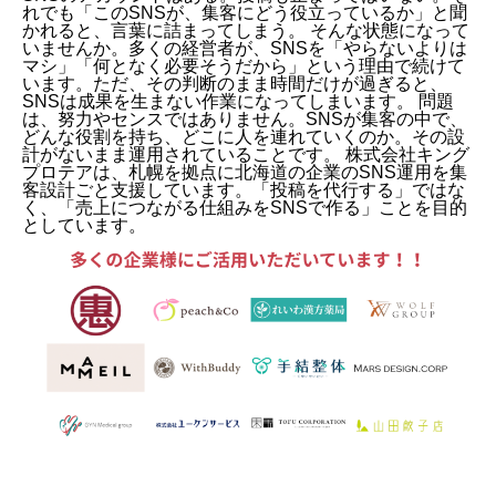
れでも「このSNSが、集客にどう役立っているか」と聞
かれると、言葉に詰まってしまう。 そんな状態になって
いませんか。多くの経営者が、SNSを「やらないよりは
マシ」「何となく必要そうだから」という理由で続けて
います。ただ、その判断のまま時間だけが過ぎると、
SNSは成果を生まない作業になってしまいます。 問題
は、努力やセンスではありません。SNSが集客の中で、
どんな役割を持ち、どこに人を連れていくのか。その設
計がないまま運用されていることです。 株式会社キング
プロテアは、札幌を拠点に北海道の企業のSNS運用を集
客設計ごと支援しています。「投稿を代行する」ではな
く、「売上につながる仕組みをSNSで作る」ことを目的
としています。