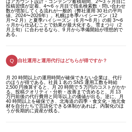
はアカウント設計・コンテンツ蓄積期間、2〜3 ヶ月目に
投稿習慣が定着、4〜6 ヶ月目で指名検索数・問い合わせ
数が増加してくる流れが一般的（弊社運用 30 社の平均
値、2024〜2026年）。札幌は冬季ハイシーズン（12
月〜2 月）と夏季ハイシーズン（6 月〜8 月）の前 3〜6
ヶ月から仕込むことで効果が最大化する。雪まつり（2
月上旬）に合わせるなら、9 月から準備開始が理想的で
ある。
自社運用と運用代行はどちらが得ですか？
月 20 時間以上の運用時間が確保できない企業は、代行
のほうが得である。社員 1 名の SNS 運用工数を時給
2,500 円換算すると、月 20 時間で 5 万円のコストがかか
る。投稿クオリティ・分析・改善まで含めると、月 13
万円前後の代行費用と同等以上の価値が出る。逆に、月
40 時間以上を確保でき、北海道の四季・食文化・地元食
材を自分たちで言語化できる体制があれば、内製化のほ
うが長期的に資産が残る。