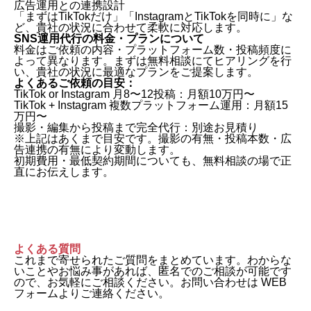
広告運用との連携設計
「まずはTikTokだけ」「InstagramとTikTokを同時に」な
ど、貴社の状況に合わせて柔軟に対応します。
SNS運用代行の料金・プランについて
料金はご依頼の内容・プラットフォーム数・投稿頻度に
よって異なります。まずは無料相談にてヒアリングを行
い、貴社の状況に最適なプランをご提案します。
よくあるご依頼の目安：
TikTok or Instagram 月8〜12投稿：月額10万円〜
TikTok + Instagram 複数プラットフォーム運用：月額15
万円〜
撮影・編集から投稿まで完全代行：別途お見積り
※上記はあくまで目安です。撮影の有無・投稿本数・広
告連携の有無により変動します。
初期費用・最低契約期間についても、無料相談の場で正
直にお伝えします。
よくある質問
これまで寄せられたご質問をまとめています。わからな
いことやお悩み事があれば、匿名でのご相談が可能です
ので、お気軽にご相談ください。お問い合わせは WEB
フォームよりご連絡ください。