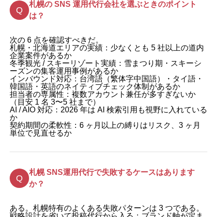
札幌の SNS 運用代行会社を選ぶときのポイント
は？
次の 6 点を確認すべきだ。
札幌・北海道エリアの実績：少なくとも 5 社以上の道内
企業案件があるか
冬季観光 / スキーリゾート実績：雪まつり期・スキーシ
ーズンの集客運用事例があるか
インバウンド対応：台湾語（繁体字中国語）・タイ語・
韓国語・英語のネイティブチェック体制があるか
担当者の専属性：複数アカウント兼任が多すぎないか
（目安 1 名 3〜5 社まで）
AI / AIO 対応：2026 年は AI 検索引用も視野に入れている
か
契約期間の柔軟性：6 ヶ月以上の縛りはリスク、3 ヶ月
単位で見直せるか
札幌 SNS運用代行で失敗するケースはあります
か？
ある。札幌特有のよくある失敗パターンは 3 つである。
戦略設計を省いて投稿代行から入る：ブランド軸が定ま