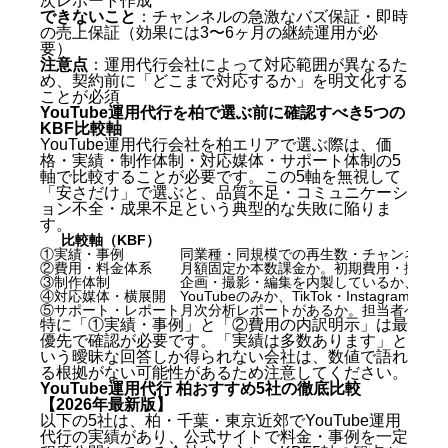
次レポート作成
できないこと
：チャンネルの急激なバズ保証・即時
の売上保証（効果には3〜6ヶ月の継続運用が必
要）
注意点
：運用代行会社によって対応範囲が異なるた
め、契約前に「どこまで対応するか」を明文化する
ことが必須
YouTube運用代行を柏で選ぶ前に確認すべき5つの
KBF比較軸
YouTube運用代行会社を柏エリアで選ぶ際は、価
格・実績・制作体制・対応媒体・サポート体制の5
軸で比較することが必要です。この5軸を無視して
「安さだけ」で選ぶと、品質不足・コミュニケーシ
ョン不全・成果不足という典型的な失敗に陥りま
す。
比較軸（KBF）
①実績・事例
同業種・同規模での再生数・チャンネル登
②費用・料金体系
月額固定か本数課金か。初期費用・撮影費
③制作体制
企画・撮影・編集を内製しているか、外注
④対応媒体・横展開
YouTubeのみか、TikTok・Instagram・
⑤サポート・レポート
月次分析レポートがあるか。担当者への直接連
特に「①実績・事例」と「②費用の内訳明示」は最
優先で確認が必要です。「実績は多数あります」と
いう曖昧な回答しか得られない会社は、数値で語れ
る根拠がない可能性があるため注意してください。
YouTube運用代行 柏おすすめ5社の徹底比較
【2026年最新版】
以下の5社は、柏・千葉・東京近郊でYouTube運用
代行の実績があり、公式サイトで料金・事例を一定