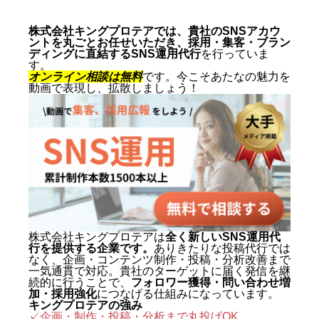
ート動画の専門家 2005年、札幌
市生まれ。10代からSNSマーケテ
株式会社キングプロテアでは、貴社のSNSアカウ
ントを丸ごとお任せいただき、採用・集客・ブラン
ィングの最前線に立ち、ショート
ディングに直結するSNS運用代行
を行っていま
す。
動画を軸にした集客・ブランディ
オンライン相談は無料
です。今こそあたなの魅力を
動画で表現し、拡散しましょう！
ングを専門とする。SNS運用代行
およびショート動画制作では累計
1,500本以上を手がけ、再生され
る動画の型と、フォロワーを「指
名・来店・売上」へ変える設計に
定評がある。 キャリアの原点は、
札幌でも有数のAI先進企業・株式
会社エグゼクティブマーケティン
株式会社キングプロテアは
全く新しいSNS運用代
行を提供する企業です。
ありきたりな投稿代行では
グジャパン。執行役員を2年間務
なく、企画・コンテンツ制作・投稿・分析改善まで
め、AIO対策（AI検索最適化）を
一気通貫で対応。貴社のターゲットに届く発信を継
続的に行うことで、
フォロワー獲得・問い合わせ増
はじめとする最先端のAIマーケテ
加・採用強化
につなげる仕組みになっています。
キングプロテアの強み
ィングを実戦の現場で体得した。
✓企画・制作・投稿・分析まで丸投げOK