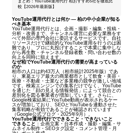
まとめ：YouTube運用代行 柏おすすめ5社を徹底比
較【2026年最新版】
YouTube運用代行とは何か — 柏の中小企業が知る
べき基本
YouTube運用代行とは、企画・撮影・編集・投稿・
分析・改善まで、チャンネル運営に必要な業務をす
べて外部の専門会社に委託するサービスです。自社
リソースだけで継続的なYouTube運用を行うのは困
難であり、プロに丸投げすることで本業に集中しな
がら再生数・チャンネル登録者数・問い合わせ数の
向上を同時に狙えます。
なぜ柏でYouTube運用代行の需要が高まっている
のか
柏市の人口は約43万人（柏市統計2025年版）であ
り、東葛エリア最大の商業都市として飲食・美容・
医療・不動産・士業など多業種の競争が激しい地域
です。検索エンジンでの集客だけでなく、YouTube
を通じた「顔の見える情報発信」によって競合との
差別化を図る事業者が増加しています。さらに、
Google検索結果にYouTube動画が表示されるケー
スが増加しており、SEOとYouTubeを連動させた
集客戦略が有効であることが確認されています
（Google公式ブログ・2025年9月）。
YouTube運用代行でできること・できないこと
できること
：企画立案・台本作成・撮影・編集・サ
ムネイル制作・SEOタグ設定・コメント管理・月