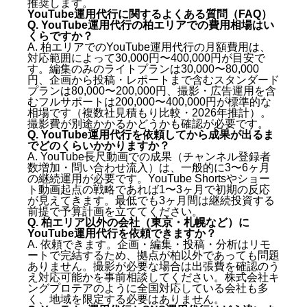
推奨します。
YouTube運用代行に関するよくある質問（FAQ）
Q. YouTube運用代行の柏エリアでの費用相場はい
くらですか？
A. 柏エリアでのYouTube運用代行の月額費用は、
対応範囲によって30,000円〜400,000円が目安で
す。編集のみのライトプランは30,000〜80,000
円、企画から投稿・レポートまで含むスタンダード
プランは80,000〜200,000円、撮影・広告運用を含
むフルサポートは200,000〜400,000円が標準的な
相場です（複数社見積もり比較・2026年推計）。
撮影費が別途かかるかどうかも確認が必要です。
Q. YouTube運用代行を依頼してから成果が出るま
でどのくらいかかりますか？
A. YouTube長尺動画での成果（チャンネル登録者
数増加・問い合わせ流入）は、一般的に3〜6ヶ月
の継続運用が必要です。YouTube Shortsやショー
ト動画起点の戦略であれば1〜3ヶ月で初期の反応
が見えてきます。最低でも3ヶ月間は継続投資する
前提で予算計画を立ててください。
Q. 柏エリア以外の会社（東京・札幌など）に
YouTube運用代行を依頼できますか？
A. 依頼できます。企画・編集・投稿・分析はリモ
ートで完結するため、拠点が柏以外であっても問題
ありません。撮影が必要な場合は出張費を確認のう
え対応可能かを事前相談してください。株式会社キ
ングプロテアのように全国対応している会社も多
く、地域を限定する必要はありません。