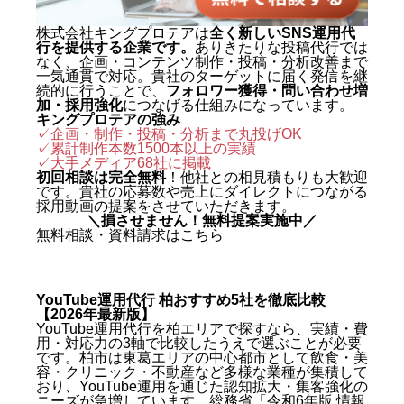
株式会社キングプロテアは
全く新しいSNS運用代
行を提供する企業です。
ありきたりな投稿代行では
なく、企画・コンテンツ制作・投稿・分析改善まで
一気通貫で対応。貴社のターゲットに届く発信を継
続的に行うことで、
フォロワー獲得・問い合わせ増
加・採用強化
につなげる仕組みになっています。
キングプロテアの強み
✓企画・制作・投稿・分析まで丸投げOK
✓累計制作本数1500本以上の実績
✓
大手メディア68社に掲載
初回相談は完全無料
！他社との相見積もりも大歓迎
です。貴社の応募数や売上にダイレクトにつながる
採用動画の提案をさせていただきます。
＼損させません！無料提案実施中／
無料相談・資料請求はこちら
YouTube運用代行 柏おすすめ5社を徹底比較
【2026年最新版】
YouTube運用代行を柏エリアで探すなら、実績・費
用・対応力の3軸で比較したうえで選ぶことが必要
です。柏市は東葛エリアの中心都市として飲食・美
容・クリニック・不動産など多様な業種が集積して
おり、YouTube運用を通じた認知拡大・集客強化の
ニーズが急増しています。総務省「令和6年版 情報