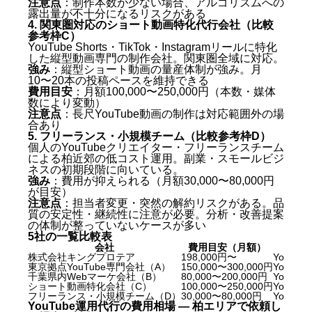
注意点
：制作本数が少ない場合、アルゴリズムへの
露出量が不十分になるリスクがある
4. 関東圏対応のショート動画特化代行会社（比較
参考枠C）
YouTube Shorts・TikTok・Instagramリールに特化
した縦型動画専門の制作会社。関東圏全域に対応。
強み
：縦型ショート動画の量産体制が強み。月
10〜20本の投稿ペースを維持できる
費用目安
：月額100,000〜250,000円（本数・媒体
数により変動）
注意点
：長尺YouTube動画の制作は対応範囲外の場
合あり
YouTube運用代行とは何か — 柏の中小企業が知るべ
5. フリーランス・小規模チーム（比較参考枠D）
き基本
個人のYouTubeクリエイター・フリーランスチーム
による柏近郊の低コスト運用。副業・スモールビジ
なぜ柏でYouTube運用代行の需要が高まっているの
ネスの初期段階に向いている。
強み
：費用が抑えられる（月額30,000〜80,000円
か
が目安）
YouTube運用代行でできること・できないこと
注意点
：担当者変更・突然の解約リスクがある。品
YouTube運用代行を柏で選ぶ前に確認すべき5つの
質の安定性・継続性に注意が必要。分析・改善提案
KBF比較軸
の体制が整っていないケースが多い
YouTube運用代行 柏おすすめ5社の徹底比較【2026年
5社の一覧比較表
会社
費用目安（月額）
最新版】
株式会社キングプロテア
198,000円〜
YouTube
東京拠点YouTube専門会社（A）
150,000〜300,000円
YouTu
1. 株式会社キングプロテア（札幌発・全国対応）
千葉県内Webマーケ会社（B）
80,000〜200,000円
YouTu
ショート動画特化会社（C）
100,000〜250,000円
YouTube
2. 東京拠点の中堅YouTube専門代行会社（比較参考
フリーランス・小規模チーム（D）
30,000〜80,000円
YouTub
枠A）
YouTube運用代行の費用相場 — 柏エリアで依頼し