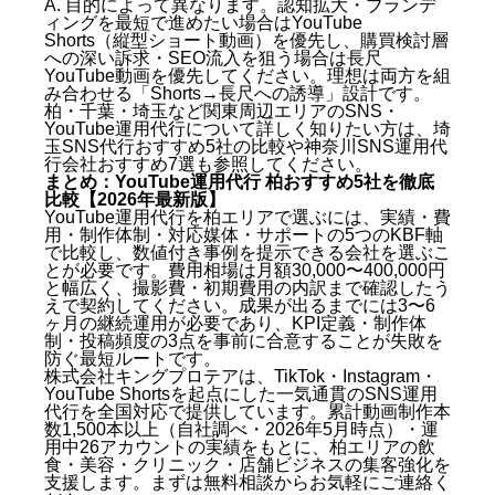
A. 目的によって異なります。認知拡大・ブランデ
ィングを最短で進めたい場合はYouTube
Shorts（縦型ショート動画）を優先し、購買検討層
への深い訴求・SEO流入を狙う場合は長尺
YouTube動画を優先してください。理想は両方を組
み合わせる「Shorts→長尺への誘導」設計です。
柏・千葉・埼玉など関東周辺エリアのSNS・
YouTube運用代行について詳しく知りたい方は、
埼
玉SNS代行おすすめ5社の比較
や
神奈川SNS運用代
行会社おすすめ7選
も参照してください。
まとめ：YouTube運用代行 柏おすすめ5社を徹底
比較【2026年最新版】
YouTube運用代行を柏エリアで選ぶには、実績・費
用・制作体制・対応媒体・サポートの5つのKBF軸
で比較し、数値付き事例を提示できる会社を選ぶこ
とが必要です。費用相場は月額30,000〜400,000円
と幅広く、撮影費・初期費用の内訳まで確認したう
えで契約してください。成果が出るまでには3〜6
ヶ月の継続運用が必要であり、KPI定義・制作体
制・投稿頻度の3点を事前に合意することが失敗を
防ぐ最短ルートです。
株式会社キングプロテアは、TikTok・Instagram・
YouTube Shortsを起点にした一気通貫のSNS運用
代行を全国対応で提供しています。累計動画制作本
数1,500本以上（自社調べ・2026年5月時点）・運
用中26アカウントの実績をもとに、柏エリアの飲
食・美容・クリニック・店舗ビジネスの集客強化を
支援します。まずは無料相談からお気軽にご連絡く