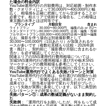
3. 千葉県内のWebマーケティング会社（比較参考枠
た場合の料金内訳
B）
YouTube運用代行の月額費用は、対応範囲・制作本
数・クオリティによって30,000円〜400,000円と幅
4. 関東圏対応のショート動画特化代行会社（比較参
広く、相場感を正確に把握してから交渉することが
考枠C）
必要です。柏エリアで依頼する場合も、この相場は
5. フリーランス・小規模チーム（比較参考枠D）
東京圏の水準とほぼ同等です。
5社の一覧比較表
プランタイプ
月額目安
含まれる主
ライトプラン
30,000〜80,000円
編集のみ or 月2〜4本
YouTube運用代行の費用相場 — 柏エリアで依頼した
スタンダードプラン
80,000〜200,000円
企画・編集・投稿・月
場合の料金内訳
フルサポートプラン
200,000〜400,000円
企画〜撮影〜編集〜広
YouTube運用代行でよくある失敗パターンと対策
なお、撮影を伴う場合は別途撮影費として
30,000〜100,000円（1日あたり）が加算されるケ
ースが多いです（複数社見積もり比較・2026年調
失敗パターン①：成果の数値定義がないまま契約し
査・推計）。契約前に「撮影費が月額に含まれるか
た
否か」を必ず確認してください。
失敗パターン②：制作本数が少なすぎてアルゴリズ
関連エリアのSNS運用代行費用相場については、
ムに評価されない
茨城SNS運用代行の費用相場と選び方
や
栃木SNS
失敗パターン③：外注依存で品質が安定しない
マーケティングの費用相場
も参考にしてください。
同じ関東圏のデータとして比較検討に役立ちます。
YouTube運用代行と他のSNS運用代行の違い — 媒体
YouTube運用代行でよくある失敗パターンと対策
選定の判断基準
YouTube運用代行の失敗は、会社選びの段階から始
YouTube運用代行に関するよくある質問（FAQ）
まっています。「安価な会社に依頼したが3ヶ月で
成果ゼロ」「担当者が途中で変わり方針がブレた」
Q. YouTube運用代行の柏エリアでの費用相場はい
という失敗が実際に多発しています。以下に典型的
な3パターンとその対策を示します。
くらですか？
失敗パターン①：成果の数値定義がないまま契約し
Q. YouTube運用代行を依頼してから成果が出るま
た
でどのくらいかかりますか？
失敗例
：「運用代行をお願いしたが、何をもって成
Q. 柏エリア以外の会社（東京・札幌など）に
功かが曖昧なまま6ヶ月経過。再生数は増えたが問