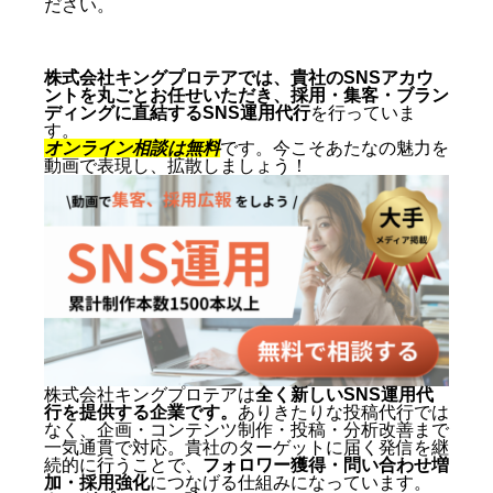
ださい。
株式会社キングプロテアでは、貴社のSNSアカウ
ントを丸ごとお任せいただき、採用・集客・ブラン
ディングに直結するSNS運用代行
を行っていま
す。
オンライン相談は無料
です。今こそあたなの魅力を
動画で表現し、拡散しましょう！
株式会社キングプロテアは
全く新しいSNS運用代
行を提供する企業です。
ありきたりな投稿代行では
なく、企画・コンテンツ制作・投稿・分析改善まで
一気通貫で対応。貴社のターゲットに届く発信を継
続的に行うことで、
フォロワー獲得・問い合わせ増
加・採用強化
につなげる仕組みになっています。