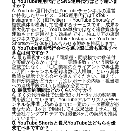
Q. YouTube運用代行とSNS運用代行はどう違いま
すか？
A. YouTube運用代行はYouTubeチャンネルの運営
に特化したサービス、SNS運用代行はTikTok・
Instagram・X（旧Twitter）・YouTube Shortsなど
複数媒体を横断して管理するサービスです。成果を
最大化するには、YouTube単独ではなく複数媒体を
連動させた運用がより効果的です。柏エリアの店舗
ビジネスであれば、TikTok・Instagram・YouTube
Shortsの三媒体を組み合わせる戦略を推奨します。
Q. YouTube運用代行会社を選ぶ際に最も重視すべ
き点は何ですか？
A. 最も重視すべきは「同業種・同規模での数値付
き実績があるか」です。「実績多数」という曖昧な
記載ではなく、「◯◯業種のクライアントで再生数
◯万回・チャンネル登録者数◯人増加」という具体
数値を提示できる会社を選んでください。加えて、
制作が内製かどうか・月次レポートの内容・担当者
への連絡手段の3点も確認が必要です。
Q. 最低契約期間はどのくらいですか？
A. 多くの代行会社では最低3ヶ月〜6ヶ月の契約期
間を設定しています。YouTubeアルゴリズムがチャ
ンネルを評価し始めるまでに一定のデータ蓄積が必
要なため、1ヶ月で解約しても成果は出ません。株
式会社キングプロテアでは最低3ヶ月の契約を推奨
しています。
Q. YouTube Shortsと長尺YouTubeはどちらを優
先すべきですか？