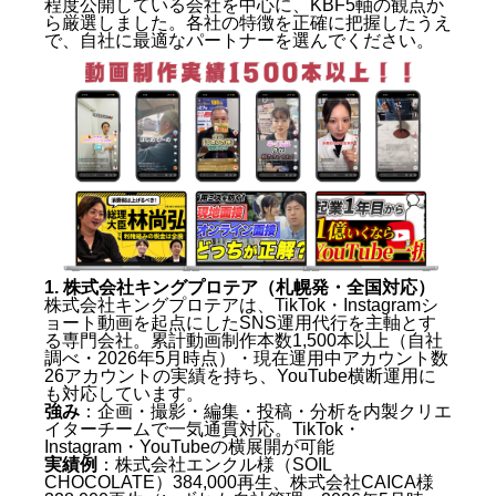
程度公開している会社を中心に、KBF5軸の観点か
ら厳選しました。各社の特徴を正確に把握したうえ
で、自社に最適なパートナーを選んでください。
1. 株式会社キングプロテア（札幌発・全国対応）
株式会社キングプロテアは、TikTok・Instagramシ
ョート動画を起点にしたSNS運用代行を主軸とす
る専門会社。累計動画制作本数1,500本以上（自社
調べ・2026年5月時点）・現在運用中アカウント数
26アカウントの実績を持ち、YouTube横断運用に
も対応しています。
強み
：企画・撮影・編集・投稿・分析を内製クリエ
イターチームで一気通貫対応。TikTok・
Instagram・YouTubeの横展開が可能
実績例
：株式会社エンクル様（SOIL
CHOCOLATE）384,000再生、株式会社CAICA様