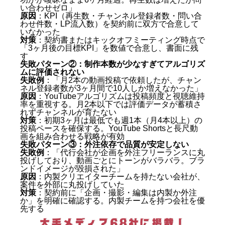
YouTube運用代行を依頼できますか？
い合わせゼロ」
原因
：KPI（再生数・チャンネル登録者数・問い合
Q. YouTube運用代行とSNS運用代行はどう違いま
わせ件数・LP流入数）を契約前に双方で合意して
すか？
いなかった
Q. YouTube運用代行会社を選ぶ際に最も重視すべ
対策
：契約書またはキックオフミーティング時点で
き点は何ですか？
「3ヶ月後の目標KPI」を数値で合意し、書面に残
Q. 最低契約期間はどのくらいですか？
す
失敗パターン②：制作本数が少なすぎてアルゴリズ
Q. YouTube Shortsと長尺YouTubeはどちらを優先
ムに評価されない
すべきですか？
失敗例
：「月2本の動画投稿で依頼したが、チャン
まとめ：YouTube運用代行 柏おすすめ5社を徹底比較
ネル登録者数が3ヶ月間で10人しか増えなかった」
【2026年最新版】
原因
：YouTubeアルゴリズムは投稿頻度と視聴維持
率を重視する。月2本以下では評価データが蓄積さ
れずチャンネルが育たない
対策
：初期3ヶ月は最低でも週1本（月4本以上）の
投稿ペースを確保する。YouTube Shortsと長尺動
画を組み合わせる戦略が有効
失敗パターン③：外注依存で品質が安定しない
失敗例
：「代行会社が企画を外注フリーランスに丸
投げしており、動画ごとにトーンがバラバラ。ブラ
ンドイメージが毀損された」
原因
：内製クリエイターチームを持たない会社が、
案件を外部に丸投げしていた
対策
：契約前に「企画・撮影・編集は内製か外注
か」を明確に確認する。内製チームを持つ会社を優
先する