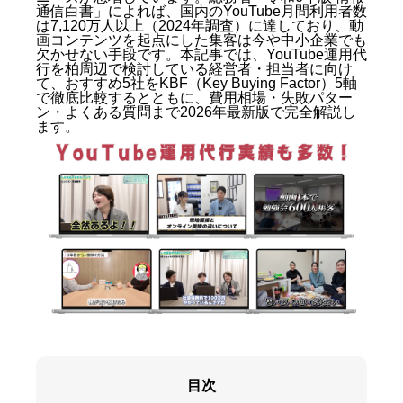
通信白書」によれば、国内のYouTube月間利用者数
は7,120万人以上（2024年調査）に達しており、動
画コンテンツを起点にした集客は今や中小企業でも
欠かせない手段です。本記事では、YouTube運用代
行を柏周辺で検討している経営者・担当者に向け
て、おすすめ5社をKBF（Key Buying Factor）5軸
で徹底比較するとともに、費用相場・失敗パター
ン・よくある質問まで2026年最新版で完全解説し
ます。
目次