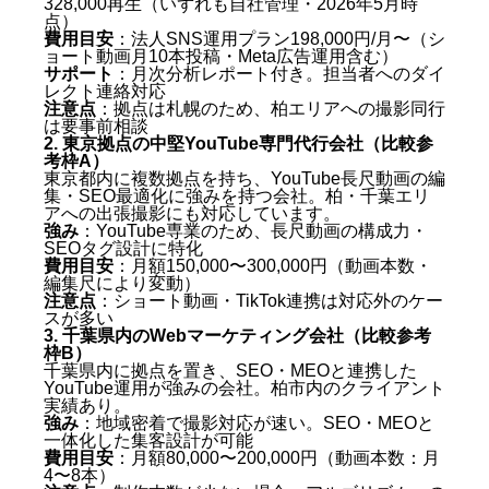
328,000再生（いずれも自社管理・2026年5月時
点）
費用目安
：法人SNS運用プラン198,000円/月〜（シ
ョート動画月10本投稿・Meta広告運用含む）
サポート
：月次分析レポート付き。担当者へのダイ
レクト連絡対応
注意点
：拠点は札幌のため、柏エリアへの撮影同行
は要事前相談
2. 東京拠点の中堅YouTube専門代行会社（比較参
考枠A）
東京都内に複数拠点を持ち、YouTube長尺動画の編
集・SEO最適化に強みを持つ会社。柏・千葉エリ
アへの出張撮影にも対応しています。
強み
：YouTube専業のため、長尺動画の構成力・
SEOタグ設計に特化
費用目安
：月額150,000〜300,000円（動画本数・
編集尺により変動）
注意点
：ショート動画・TikTok連携は対応外のケー
スが多い
3. 千葉県内のWebマーケティング会社（比較参考
枠B）
千葉県内に拠点を置き、SEO・MEOと連携した
YouTube運用が強みの会社。柏市内のクライアント
実績あり。
強み
：地域密着で撮影対応が速い。SEO・MEOと
一体化した集客設計が可能
費用目安
：月額80,000〜200,000円（動画本数：月
4〜8本）