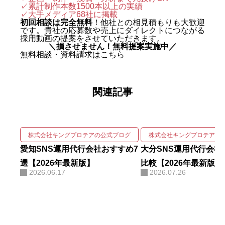
✓累計制作本数1500本以上の実績
2024年に株式会社キングプロテア
✓
大手メディア68社に掲載
を創業。 実績は数字で裏づけられ
初回相談は完全無料
！他社との相見積もりも大歓迎
です。貴社の応募数や売上にダイレクトにつながる
ている。SNS運用代行事業では、
採用動画の提案をさせていただきます。
＼損させません！無料提案実施中／
自社アカウントを「札幌 SNS運用
無料相談・資料請求はこちら
代行会社 おすすめ」で立ち上げわ
ずか1ヶ月で検索1位を獲得。Goo
関連記事
gleニュースをはじめ大手メディア
68社に掲載され、北海道有数の運
用実績を誇る。 強みは、SNSの企
画・撮影・編集・運用をワンスト
株式会社キングプロテアの公式ブログ
株式会社キングプロテアの
ップで回しながら、そこにAIを掛
愛知SNS運用代行会社おすすめ7
大分SNS運用代行会社
け合わせて成果を伸ばす実装力に
選【2026年最新版】
比較【2026年最新版】
2026.06.17
2026.07.26
ある。AIコンサルティング・AI研
修・自社AIツール開発も手がけ、
勘や感覚ではなくデータと仕組み
で「バズ」を再現する。AI活用に