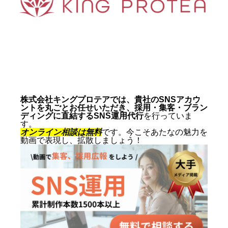
動画制作事例
会社概要
お問い合わせ
株式会社キングプロテアでは、貴社のSNSアカウ
ントを丸ごとお任せいただき、採用・集客・ブラン
ディングに直結するSNS運用代行
を行っていま
す。
オンライン相談は無料
です。今こそあたなの魅力を
動画で表現し、拡散しましょう！