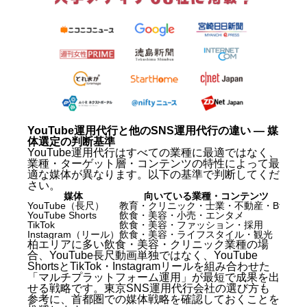
YouTube運用代行と他のSNS運用代行の違い — 媒
体選定の判断基準
YouTube運用代行はすべての業種に最適ではなく、
業種・ターゲット層・コンテンツの特性によって最
適な媒体が異なります。以下の基準で判断してくだ
さい。
媒体
向いている業種・コンテンツ
YouTube（長尺）
教育・クリニック・士業・不動産・BtoB
情
YouTube Shorts
飲食・美容・小売・エンタメ
1
TikTok
飲食・美容・ファッション・採用
1
Instagram（リール）
飲食・美容・ライフスタイル・観光
2
柏エリアに多い飲食・美容・クリニック業種の場
合、YouTube長尺動画単独ではなく、YouTube
ShortsとTikTok・Instagramリールを組み合わせた
「マルチプラットフォーム運用」が最短で成果を出
せる戦略です。
東京SNS運用代行会社の選び方
も
参考に、首都圏での媒体戦略を確認しておくことを