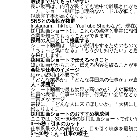
最後まで見てもらいやすい
長い動画は、内容が良くても途中で離脱されが
一方、ショート動画は心理的なハードルが低く
視聴完了率が高くなります。
SNSとの相性が抜群
Instagram、TikTok、YouTube Short
採用動画ショートは、これらの媒体と非常に相
企業を知ってもらうことができます。
採用の入口として機能する
ショート動画は、詳しい説明をするためのもの
「ちょっと気になる」「もう少し知りたい」と
を果たします。
採用動画ショートで伝えるべきこと
短い動画だからこそ、伝える内容を絞ることが
会社や仕事のイメージ
細かい説明は不要です。
「どんな業界か」「どんな雰囲気の仕事か」が
人・雰囲気
ショート動画で最も効果が高いのが、人や職場
社員の表情、仕事中の様子、何気ない会話など
一言メッセージ
最後に、「どんな人に来てほしいか」「大切に
締まります。
採用動画ショートのおすすめ構成例
ここでは、30〜60秒の採用動画ショートで使
0〜5秒：引きのカット
仕事風景や人の表情など、目を引く映像を最初
5〜40秒：人・仕事の様子