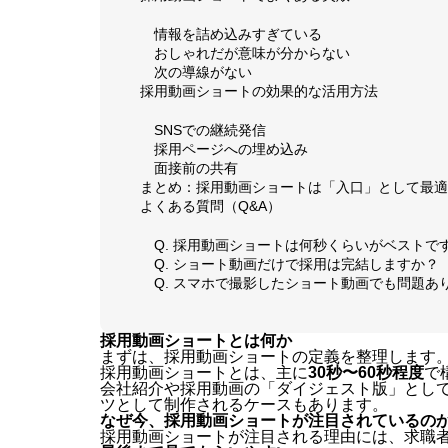
情報を詰め込みすぎている
おしゃれだが意味が分からない
次の導線がない
採用動画ショートの効果的な活用方法
SNSでの継続発信
採用ページへの埋め込み
面接前の共有
まとめ：採用動画ショートは「入口」として最適
よくある質問（Q&A）
Q. 採用動画ショートは何秒くらいがベストで
Q. ショート動画だけで採用は完結しますか？
Q. スマホで撮影したショート動画でも問題あ
採用動画ショートとは何か
まずは、採用動画ショートの定義を整理します
採用動画ショートとは、主に
30秒〜60秒程度
で
会社紹介や採用動画の「ダイジェスト版」として
ツとして制作されるケースもあります。
なぜ今、採用動画ショートが注目されているの
採用動画ショートが注目される理由には、求職