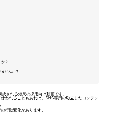
会社概要
特定商取
すか？
りませんか？
プライバ
。
構成される短尺の採用向け動画です。
使われることもあれば、SNS専用の独立したコンテン
か
利用規約
者の行動変化があります。