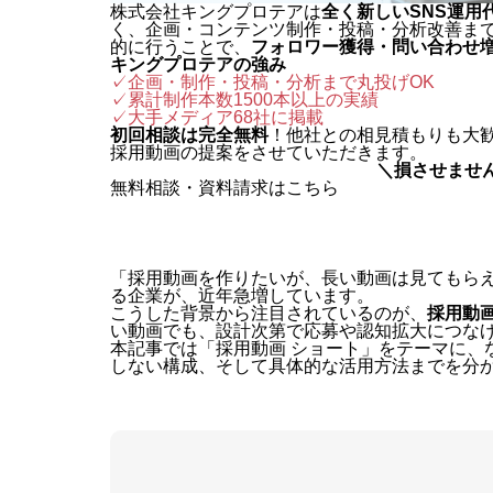
株式会社キングプロテアは
全く新しいSNS運用
く、企画・コンテンツ制作・投稿・分析改善ま
的に行うことで、
フォロワー獲得・問い合わせ
キングプロテアの強み
✓企画・制作・投稿・分析まで丸投げOK
✓累計制作本数1500本以上の実績
✓
大手メディア68社に掲載
初回相談は完全無料
！他社との相見積もりも大
採用動画の提案をさせていただきます。
＼損させませ
無料相談・資料請求はこちら
「採用動画を作りたいが、長い動画は見てもらえ
る企業が、近年急増しています。
こうした背景から注目されているのが、
採用動
い動画でも、設計次第で応募や認知拡大につな
本記事では「採用動画 ショート」をテーマに、
しない構成、そして具体的な活用方法までを分