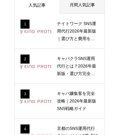
月間人気記事
人気記事
ナイトワーク SNS運
1
用代行2026年最新版
｜選び方と費用を解
説
キャバクラSNS運用
2
代行とは？2026年最
新版・選び方完全ガ
イド
キャバ嬢集客を完全
3
攻略｜2026年最新版
SNS戦略ガイド
京都のSNS運用代行
4