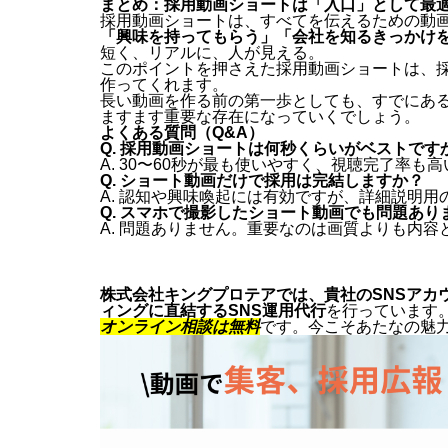
まとめ：採用動画ショートは「入口」として最
採用動画ショートは、すべてを伝えるための動
「興味を持ってもらう」「会社を知るきっかけ
短く、リアルに、人が見える。
このポイントを押さえた採用動画ショートは、
作ってくれます。
長い動画を作る前の第一歩としても、すでにあ
ますます重要な存在になっていくでしょう。
よくある質問（Q&A）
Q. 採用動画ショートは何秒くらいがベストです
A. 30〜60秒が最も使いやすく、視聴完了率も
Q. ショート動画だけで採用は完結しますか？
A. 認知や興味喚起には有効ですが、詳細説明
Q. スマホで撮影したショート動画でも問題あり
A. 問題ありません。重要なのは画質よりも内容
株式会社キングプロテアでは、貴社のSNSアカ
ィングに直結するSNS運用代行
を行っています
オンライン相談は無料
です。今こそあたなの魅