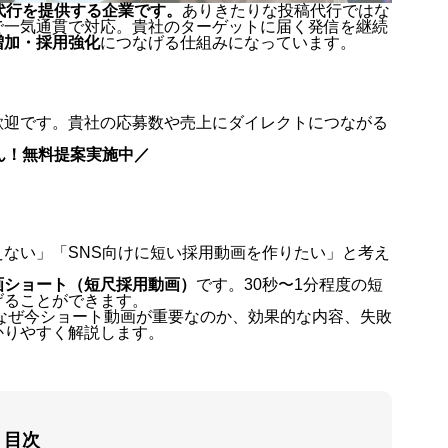
代行を提供する企業です。
ありきたりな投稿代行ではな
で一気通貫で対応。貴社のターゲットに届く発信を継続
増加・採用強化
につなげる仕組みになっています。
歓迎です。貴社の応募数や売上にダイレクトにつながる
ん！無料提案実施中／
ない」「SNS向けに短い採用動画を作りたい」と考え
画ショート（短尺採用動画）
です。30秒〜1分程度の短
げることができます。
なぜ今ショート動画が重要なのか、効果的な内容、失敗
かりやすく解説します。
目次