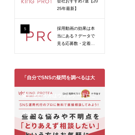
会社おすすめ7選【20
25年最新】
採用動画の効果は本
5
当にある？データで
見る応募数・定着率
への影響
「自分でSNSの疑問を調べるは大
変」 という方はウィルゲートにご
相談ください。