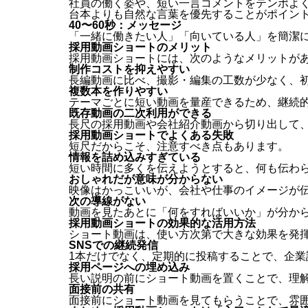
社員の働く姿や、短い一言コメントをテンポよ
台本よりも自然な言葉を優先することがポイン
40〜60秒：メッセージ
「一緒に働きたい人」「向いている人」を簡潔
採用動画ショートのメリット
採用動画ショートには、次のようなメリットが
制作コストを抑えやすい
長編動画に比べ、撮影・編集の工数が少なく、
複数本を作りやすい
テーマごとに短い動画を量産できるため、継続
既存動画の二次利用ができる
長尺の採用動画や会社紹介動画から切り出して
採用動画ショートでよくある失敗
短尺だからこそ、注意すべき点もあります。
情報を詰め込みすぎている
短い時間に多くを伝えようとすると、何も伝わ
おしゃれだが意味が分からない
映像はかっこいいが、会社や仕事のイメージが
次の導線がない
動画を見たあとに「何をすればいいか」が分か
採用動画ショートの効果的な活用方法
ショート動画は、使い方次第で大きな効果を発
SNSでの継続発信
1本だけでなく、定期的に投稿することで、企業
採用ページへの埋め込み
長い説明の前にショート動画を置くことで、理
面接前の共有
面接前にショート動画を見てもらうことで、雰