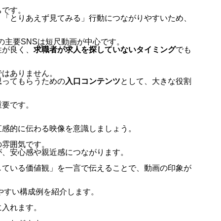
ちです。
、「とりあえず見てみる」行動につながりやすいため、
お問い合
sなど、現在の主要SNSは短尺動画が中心です。
性が良く、
求職者が求人を探していないタイミング
でも
ではありません。
思ってもらうための
入口コンテンツ
として、大きな役割
お客様の
重要です。
直感的に伝わる映像を意識しましょう。
動画制作
の雰囲気です。
が、安心感や親近感につながります。
している価値観」を一言で伝えることで、動画の印象が
ブログ
いやすい構成例を紹介します。
に入れます。