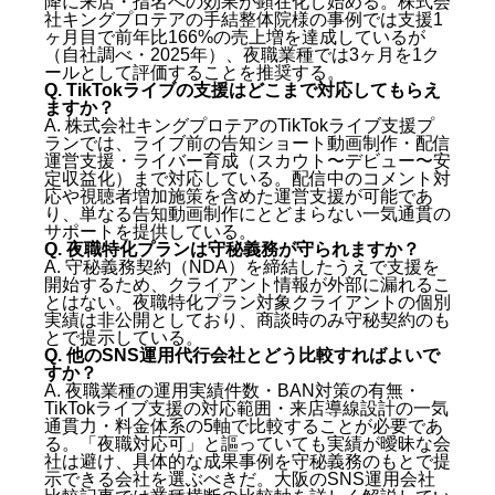
降に来店・指名への効果が顕在化し始める。株式会
社キングプロテアの手結整体院様の事例では支援1
ヶ月目で前年比166%の売上増を達成しているが
（自社調べ・2025年）、夜職業種では3ヶ月を1ク
ールとして評価することを推奨する。
Q. TikTokライブの支援はどこまで対応してもらえ
ますか？
A. 株式会社キングプロテアのTikTokライブ支援プ
ランでは、ライブ前の告知ショート動画制作・配信
運営支援・ライバー育成（スカウト〜デビュー〜安
定収益化）まで対応している。配信中のコメント対
応や視聴者増加施策を含めた運営支援が可能であ
り、単なる告知動画制作にとどまらない一気通貫の
サポートを提供している。
Q. 夜職特化プランは守秘義務が守られますか？
A. 守秘義務契約（NDA）を締結したうえで支援を
開始するため、クライアント情報が外部に漏れるこ
とはない。夜職特化プラン対象クライアントの個別
実績は非公開としており、商談時のみ守秘契約のも
とで提示している。
Q. 他のSNS運用代行会社とどう比較すればよいで
すか？
A. 夜職業種の運用実績件数・BAN対策の有無・
TikTokライブ支援の対応範囲・来店導線設計の一気
通貫力・料金体系の5軸で比較することが必要であ
る。「夜職対応可」と謳っていても実績が曖昧な会
社は避け、具体的な成果事例を守秘義務のもとで提
示できる会社を選ぶべきだ。
大阪のSNS運用会社