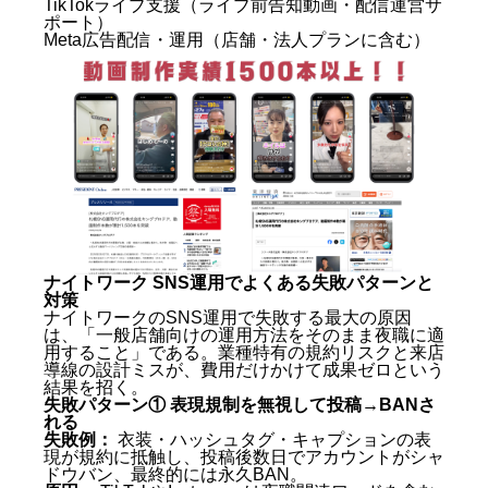
TikTokライブ支援（ライブ前告知動画・配信運営サ
ポート）
Meta広告配信・運用（店舗・法人プランに含む）
ナイトワーク SNS運用でよくある失敗パターンと
対策
ナイトワークのSNS運用で失敗する最大の原因
は、「一般店舗向けの運用方法をそのまま夜職に適
用すること」である。業種特有の規約リスクと来店
導線の設計ミスが、費用だけかけて成果ゼロという
結果を招く。
失敗パターン① 表現規制を無視して投稿→BANさ
れる
失敗例：
衣装・ハッシュタグ・キャプションの表
現が規約に抵触し、投稿後数日でアカウントがシャ
ドウバン、最終的には永久BAN。