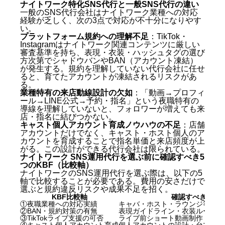
ナイトワーク特化SNS代行と一般SNS代行の違い
一般のSNS代行会社はナイトワーク業種への対応
経験が乏しく、次の3点で対応が不十分になりやす
い。
プラットフォーム規約への理解不足
：TikTok・
Instagramはナイトワーク関連コンテンツに厳しい
審査基準を持ち、表現・衣装・ハッシュタグの選び
方次第でシャドウバンやBAN（アカウント凍結）
が発生する。規約を理解していない代行会社に任せ
ると、育てたアカウントが凍結されるリスクがあ
る。
業種特有の来店動線設計の欠如
：「動画→プロフィ
ール→LINE公式→予約・指名」という夜職特有の
導線を理解していないと、フォロワーが増えても来
店・指名に結びつかない。
キャスト個人アカウント育成ノウハウの不足
：店舗
アカウントだけでなく、キャスト・ホスト個人のア
カウントを育成することで指名単価と来店頻度が上
がる。この設計ができる代行会社は限られている。
ナイトワーク SNS運用代行を選ぶ前に確認すべき5
つのKBF（比較軸）
ナイトワークのSNS運用代行を選ぶ際は、以下の5
軸で比較することが必要である。費用の安さだけで
選ぶと規約違反リスクや成果不足を招く。
KBF比較軸
確認すべきポイ
①夜職業種への対応実績
キャバ・ホスト・ラウンジ等の運
②BAN・規約対策の有無
表現ガイドライン・衣装ルール・
③TikTokライブ支援の可否
ライブ前ショート動画制作・配信
④キャスト個人アカウント育成
個人アカウントの設計・台本・育