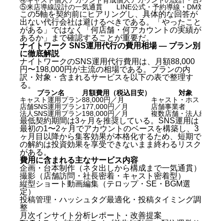
⑤来店導線設計の一気通貫
LINE公式・予約導線・DM対応
この5軸を契約前にヒアリングし、具体的な回答が
出ない代行会社は避けるべきである。「やったこと
がある」ではなく「何店舗・何アカウントの実績が
あるか」まで確認することが重要だ。
ナイトワーク SNS運用代行の費用相場 — プラン別
に徹底解説
ナイトワークのSNS運用代行費用は、月額88,000
円〜198,000円が主流の相場である。プランの内
訳・対象・含まれるサービスを以下の表で整理す
る。
プラン名
月額費用（税込目安）
対象
キャスト運用プラン
88,000円／月
キャスト・ホスト個人
店舗SNS運用プラン
177,000円／月
店舗事業者
法人SNS運用プラン
198,000円／月
複数店舗・法人経営者
最低契約期間は3ヶ月を推奨している。SNS運用は
最初の1〜2ヶ月でアカウントのベースを構築し、3
ヶ月目以降から集客効果が本格化するため、短期で
の解約は投資効果を享受できないまま終わるリスク
がある。
費用に含まれる主なサービス内容
企画・台本制作（ネタ出しから構成まで一気通貫）
撮影（店舗訪問・社長密着・キャスト密着型）
縦型ショート動画編集（テロップ・SE・BGM選
定）
投稿管理・ハッシュタグ最適化・投稿タイミング調
整
月次インサイト分析レポート・改善提案