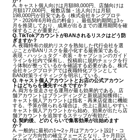
か？
A. キャスト個人向けは月額88,000円、店舗向けは
月額177,000円、複数店舗・法人向けは月額
198,000円が目安である（株式会社キングプロテ
ア・2026年6月時点の料金）。最低契約期間は3ヶ
月を推奨しており、成果が出るまでの運用期間を確
保することが重要だ。
Q. TikTokアカウントがBANされるリスクはどう防
ぎますか？
A. 夜職特有の規約リスクを熟知した代行会社を選
ぶことがBANリスクを最小化する最善策である。
表現・ハッシュタグ・衣装・キャプションのガイド
ラインを社内で保有し、投稿前に規約チェックを行
う体制が整っているかを確認する必要がある。株式
会社キングプロテアでは夜職特化プランとして
BAN対策ライティングを明示している。
Q. キャスト個人アカウントとお店の公式アカウン
トはどちらを優先すべきですか？
A. 両方を並走させる運用が最も効果的である。店
舗アカウントはブランディングと新規認知獲得に、
キャスト個人アカウントは指名・再来店促進に機能
する。予算が限られる場合は、売上に直結しやすい
キャスト個人アカウントから始め、効果が出たら店
舗アカウントを追加するステップが有効だ。
Q. 契約後、どのくらいで集客効果が出始めます
か？
A. 一般的に最初の1〜2ヶ月はアカウント設計・コ
ンテンツ方向性の確立フェーズとなり、3ヶ月目以