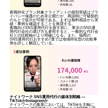
Q. TikTokライブの支援はどこまで対応してもらえま
すか？
Q. 夜職特化プランは守秘義務が守られますか？
夜職特化プラン対象クライアントの個別実績はプラ
イバシー保護のため非公開だが、商談時に守秘契約
Q. 他のSNS運用代行会社とどう比較すればよいで
のもとで提示が可能である。まずは無料相談から実
すか？
績・事例を確認することを推奨する。
まとめ：ナイトワーク SNS運用代行2026年最新版｜
夜職向けSNS運用代行を探す前に、
東京のSNS運
選び方と費用を解説
用代行会社の選び方
も参照すると、一般的な代行会
社との比較軸がより明確になる。また、
福岡の
SNS運用代行おすすめ7選
では地域特化型の比較事
例を詳しく解説している。
ナイトワーク SNS運用代行の媒体別戦略 —
TikTokかInstagramか
ナイトワークの集客においては、TikTokを主軸に