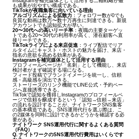
Instagramを補完媒体として活用する二軸戦略が最
も成果が出やすい構成である。
TikTokが夜職集客に向いている理由
アルゴリズムによる拡散力
：フォロワー数が0でも
良質な動画は数万〜数十万再生に到達できる。新規
アカウントでも認知拡大が早い。
20〜30代への高いリーチ率
：夜職の主要ターゲッ
トである20〜30代の利用率が高く、潜在顧客へ直
接リーチできる。
TikTokライブによる来店促進
：ライブ配信でリア
ルタイムにキャスト・ホストの魅力を届け、来店・
指名の意欲を高める効果がある。
Instagramを補完媒体として活用する理由
プロフィールページが「名刺」として機能し、来店
検討者がまず確認する場になる。
フィード投稿でブランドイメージを統一し、信頼
感・高級感を演出できる。
ストーリーズのリンク機能でLINE公式・予約ペー
ジへ直接誘導できる。
TikTokで認知を獲得しInstagramのプロフィールペ
ージで信頼を醸成するという「認知→信頼→来店」
の流れを設計することが、ナイトワークSNS集客
の基本構造である。SNS運用代行を選ぶ際は、こ
の2媒体を同時に設計できるかどうかを確認する必
要がある。
ナイトワーク SNS運用代行に関するよくある質問
（FAQ）
Q. ナイトワークのSNS運用代行費用はいくらです