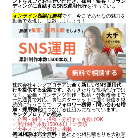
ントを丸ごとお任せいただき、採用・集客・ブラン
ディングに直結するSNS運用代行
を行っていま
す。
オンライン相談は無料
です。今こそあたなの魅力を
動画で表現し、拡散しましょう！
株式会社キングプロテアは
全く新しいSNS運用代
行を提供する企業です。
ありきたりな投稿代行では
なく、企画・コンテンツ制作・投稿・分析改善まで
一気通貫で対応。貴社のターゲットに届く発信を継
続的に行うことで、
フォロワー獲得・問い合わせ増
加・採用強化
につなげる仕組みになっています。
キングプロテアの強み
✓企画・制作・投稿・分析まで丸投げOK
✓累計制作本数1500本以上の実績
✓
大手メディア68社に掲載
初回相談は完全無料
！他社との相見積もりも大歓迎