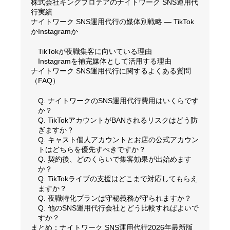
株式会社キングプロテアのナイトワーク SNS運用代
行実績
ナイトワーク SNS運用代行の媒体別戦略 — TikTok
かInstagramか
TikTokが夜職集客に向いている理由
Instagramを補完媒体として活用する理由
ナイトワーク SNS運用代行に関するよくある質問
（FAQ）
Q. ナイトワークのSNS運用代行費用はいくらです
か？
Q. TikTokアカウントがBANされるリスクはどう防
ぎますか？
Q. キャスト個人アカウントとお店の公式アカウン
トはどちらを優先すべきですか？
Q. 契約後、どのくらいで集客効果が出始めます
か？
Q. TikTokライブの支援はどこまで対応してもらえ
ますか？
Q. 夜職特化プランは守秘義務が守られますか？
Q. 他のSNS運用代行会社とどう比較すればよいで
すか？
まとめ：ナイトワーク SNS運用代行2026年最新版