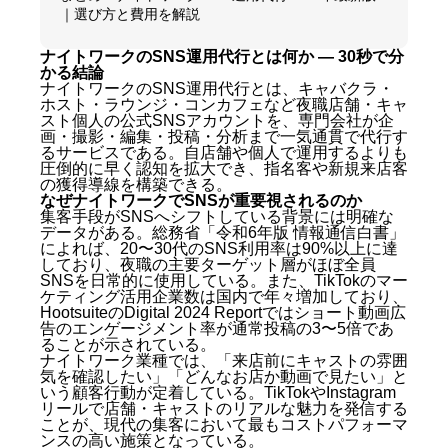
｜選び方と費用を解説
ナイトワークのSNS運用代行とは何か — 30秒で分
かる結論
ナイトワークのSNS運用代行とは、キャバクラ・
ホスト・ラウンジ・コンカフェなど夜職店舗・キャ
スト個人の公式SNSアカウントを、専門会社が企
画・撮影・編集・投稿・分析まで一気通貫で代行す
るサービスである。自店舗や個人で運用するよりも
圧倒的に早く認知を拡大でき、指名客や新規来店客
の獲得導線を構築できる。
なぜナイトワークでSNSが重要視されるのか
集客手段がSNSへシフトしている背景には明確な
データがある。総務省「令和6年版 情報通信白書」
によれば、20〜30代のSNS利用率は90%以上に達
しており、夜職の主要ターゲット層がほぼ全員
SNSを日常的に使用している。また、TikTokのマー
ケティング活用企業数は国内で年々増加しており、
HootsuiteのDigital 2024 Reportではショート動画広
告のエンゲージメント率が通常投稿の3〜5倍であ
ることが示されている。
ナイトワーク業種では、「来店前にキャストの雰囲
気を確認したい」「どんなお店か動画で見たい」と
いう顧客行動が定着している。TikTokやInstagram
リールで店舗・キャストのリアルな魅力を発信する
ことが、現代の集客において最もコストパフォーマ
ンスの高い施策となっている。