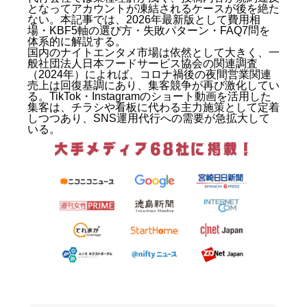
となってアカウントが凍結されるケースが後を絶た
ない。本記事では、2026年最新版として費用相
場・KBF5軸の選び方・失敗パターン・FAQ7問を
体系的に解説する。
国内のナイトエンタメ市場は依然として大きく、一
般社団法人日本フードサービス協会の関連調査
（2024年）によれば、コロナ禍後の夜間営業関連
売上は回復基調にあり、集客競争が再び激化してい
る。TikTok・Instagramのショート動画を活用した
集客は、チラシや看板に代わる主力施策として定着
しつつあり、SNS運用代行への需要が急拡大して
いる。