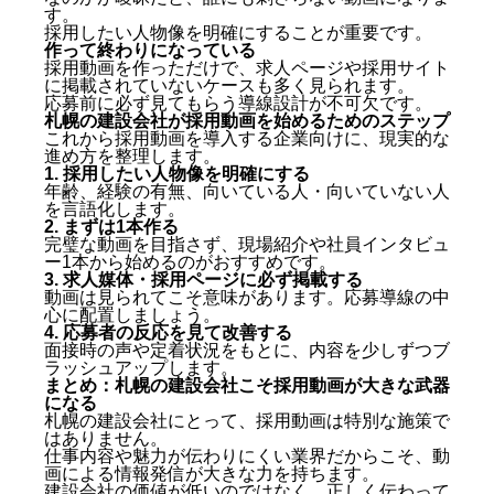
良い部分だけを見せている
す。
ターゲットが曖昧
採用したい人物像を明確にすることが重要です。
作って終わりになっている
作って終わりになっている
採用動画を作っただけで、求人ページや採用サイト
札幌の建設会社が採用動画を始めるためのステップ
に掲載されていないケースも多く見られます。
応募前に必ず見てもらう導線設計が不可欠です。
1. 採用したい人物像を明確にする
札幌の建設会社が採用動画を始めるためのステップ
2. まずは1本作る
これから採用動画を導入する企業向けに、現実的な
3. 求人媒体・採用ページに必ず掲載する
進め方を整理します。
1. 採用したい人物像を明確にする
4. 応募者の反応を見て改善する
年齢、経験の有無、向いている人・向いていない人
まとめ：札幌の建設会社こそ採用動画が大きな武器に
を言語化します。
なる
2. まずは1本作る
よくある質問（Q&A）
完璧な動画を目指さず、現場紹介や社員インタビュ
ー1本から始めるのがおすすめです。
3. 求人媒体・採用ページに必ず掲載する
Q. 札幌の小規模な建設会社でも採用動画は効果が
動画は見られてこそ意味があります。応募導線の中
ありますか？
心に配置しましょう。
Q. 未経験者向けの採用動画でも問題ありません
4. 応募者の反応を見て改善する
か？
面接時の声や定着状況をもとに、内容を少しずつブ
Q. 採用動画はどのくらいの長さが適切ですか？
ラッシュアップします。
まとめ：札幌の建設会社こそ採用動画が大きな武器
になる
札幌の建設会社にとって、採用動画は特別な施策で
はありません。
仕事内容や魅力が伝わりにくい業界だからこそ、動
画による情報発信が大きな力を持ちます。
建設会社の価値が低いのではなく、正しく伝わって