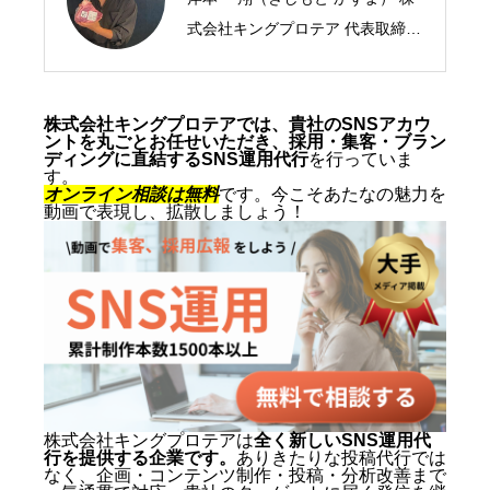
式会社キングプロテア 代表取締役
CEO／SNSマーケティング・ショ
ート動画の専門家 2005年、札幌
市生まれ。10代からSNSマーケテ
株式会社キングプロテアでは、貴社のSNSアカウ
ントを丸ごとお任せいただき、採用・集客・ブラン
ィングの最前線に立ち、ショート
ディングに直結するSNS運用代行
を行っていま
す。
動画を軸にした集客・ブランディ
オンライン相談は無料
です。今こそあたなの魅力を
動画で表現し、拡散しましょう！
ングを専門とする。SNS運用代行
およびショート動画制作では累計
1,500本以上を手がけ、再生され
る動画の型と、フォロワーを「指
名・来店・売上」へ変える設計に
定評がある。 キャリアの原点は、
札幌でも有数のAI先進企業・株式
会社エグゼクティブマーケティン
株式会社キングプロテアは
全く新しいSNS運用代
行を提供する企業です。
ありきたりな投稿代行では
グジャパン。執行役員を2年間務
なく、企画・コンテンツ制作・投稿・分析改善まで
め、AIO対策（AI検索最適化）を