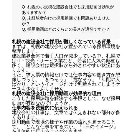
Q. 札幌の小規模な建設会社でも採用動画は効果が
ありますか？
Q. 未経験者向けの採用動画でも問題ありません
か？
Q. 採用動画はどのくらいの長さが適切ですか？
札幌の建設会社で採用が難しくなっている背景
まずは、札幌の建設会社が置かれている採用環境を
整理します。
建設業界全体で若手人口が減少している中、札幌で
はIT・観光・サービス業など、若者に人気の職種も
多く、建設会社は選択肢から外されやすい状況にあ
ります。
また、求人票の情報だけでは仕事内容や働き方が想
像しづらく、「きつそう」「危なそう」「年配の人
ばかり」というイメージだけで判断されてしまうケ
ースも少なくありません。
札幌の建設会社に採用動画が効果的な理由
こうした採用課題を解決する手段として、なぜ採用
動画が有効なのでしょうか。
仕事内容を視覚的に伝えられる
建設会社の仕事は、文章では伝えきれない部分が多
くあります。
採用動画で現場の様子や作業の流れを見せること
で、「どんな仕事をするのか」「1日のイメージ」
を具体的に伝えることができます。