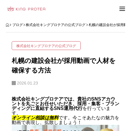
会社概要
ブログ
株式会社キングプロテアの公式ブログ
札幌の建設会社が採用動画
特定商取引法の表示
株式会社キングプロテアの公式ブログ
プライバシーポリシー
札幌の建設会社が採用動画で人材を
利用規約
確保する方法
2026.01.23
お問い合わせフォーム
お客様の声
株式会社キングプロテアでは、貴社のSNSアカウ
ントを丸ごとお任せいただき、採用・集客・ブラン
ディングに直結するSNS運用代行
を行っていま
動画制作事例
す。
オンライン相談は無料
です。今こそあたなの魅力を
動画で表現し、拡散しましょう！
ブログ