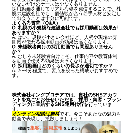
いないだけのケースは少なくありません。
採用動画を通じてリアルな姿を発信することで、札
幌の建設会社でも、価値観が合う若手人材と安定し
て出会うことは十分に可能です。
よくある質問（Q&A）
Q. 札幌の小規模な建設会社でも採用動画は効果が
ありますか？
A. はい。規模が小さい会社ほど、人柄や現場の雰
囲気が伝わる採用動画の効果は高くなります。
Q. 未経験者向けの採用動画でも問題ありません
か？
A. むしろ未経験者向けこそ、仕事内容や教育体制
を動画で伝える効果は大きくなります。
Q. 採用動画はどのくらいの長さが適切ですか？
A. 2〜4分程度で、要点を絞った構成がおすすめで
す。
株式会社キングプロテアでは、貴社のSNSアカウ
ントを丸ごとお任せいただき、採用・集客・ブラン
ディングに直結するSNS運用代行
を行っていま
す。
オンライン相談は無料
です。今こそあたなの魅力を
動画で表現し、拡散しましょう！