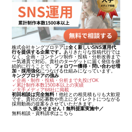
株式会社キングプロテアは
全く新しいSNS運用代
行を提供する企業です。
ありきたりな投稿代行では
なく、企画・コンテンツ制作・投稿・分析改善まで
一気通貫で対応。貴社のターゲットに届く発信を継
続的に行うことで、
フォロワー獲得・問い合わせ増
加・採用強化
につなげる仕組みになっています。
キングプロテアの強み
✓企画・制作・投稿・分析まで丸投げOK
✓累計制作本数1500本以上の実績
✓
大手メディア68社に掲載
初回相談は完全無料
！他社との相見積もりも大歓迎
です。貴社の応募数や売上にダイレクトにつながる
採用動画の提案をさせていただきます。
＼損させません！無料提案実施中／
無料相談・資料請求はこちら