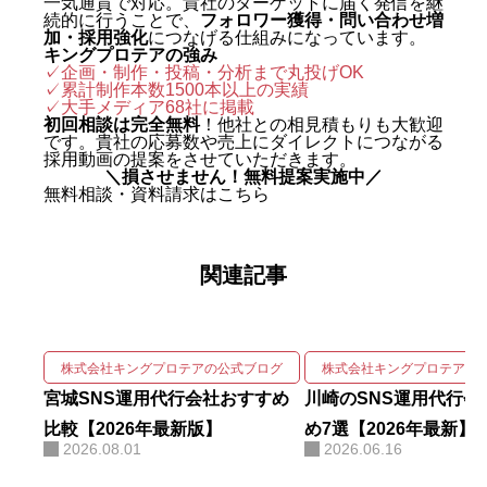
一気通貫で対応。貴社のターゲットに届く発信を継
続的に行うことで、
フォロワー獲得・問い合わせ増
はじめとする最先端のAIマーケテ
加・採用強化
につなげる仕組みになっています。
キングプロテアの強み
ィングを実戦の現場で体得した。
✓企画・制作・投稿・分析まで丸投げOK
✓累計制作本数1500本以上の実績
2024年に株式会社キングプロテア
✓
大手メディア68社に掲載
を創業。 実績は数字で裏づけられ
初回相談は完全無料
！他社との相見積もりも大歓迎
です。貴社の応募数や売上にダイレクトにつながる
ている。SNS運用代行事業では、
採用動画の提案をさせていただきます。
＼損させません！無料提案実施中／
自社アカウントを「札幌 SNS運用
無料相談・資料請求はこちら
代行会社 おすすめ」で立ち上げわ
ずか1ヶ月で検索1位を獲得。Goo
関連記事
gleニュースをはじめ大手メディア
68社に掲載され、北海道有数の運
用実績を誇る。 強みは、SNSの企
画・撮影・編集・運用をワンスト
株式会社キングプロテアの公式ブログ
株式会社キングプロテアの
ップで回しながら、そこにAIを掛
宮城SNS運用代行会社おすすめ
川崎のSNS運用代行会
け合わせて成果を伸ばす実装力に
比較【2026年最新版】
め7選【2026年最新】
2026.08.01
2026.06.16
ある。AIコンサルティング・AI研
修・自社AIツール開発も手がけ、