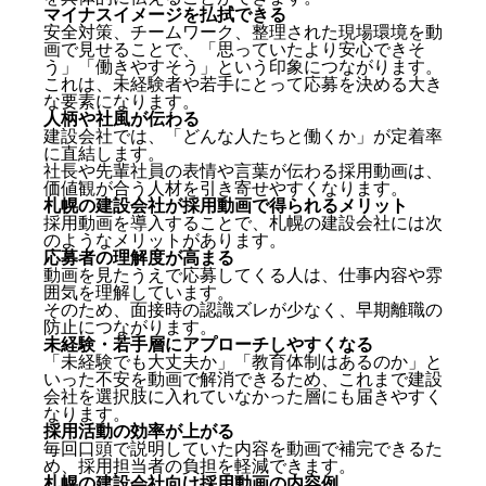
マイナスイメージを払拭できる
安全対策、チームワーク、整理された現場環境を動
画で見せることで、「思っていたより安心できそ
う」「働きやすそう」という印象につながります。
これは、未経験者や若手にとって応募を決める大き
な要素になります。
人柄や社風が伝わる
建設会社では、「どんな人たちと働くか」が定着率
に直結します。
社長や先輩社員の表情や言葉が伝わる採用動画は、
価値観が合う人材を引き寄せやすくなります。
札幌の建設会社が採用動画で得られるメリット
採用動画を導入することで、札幌の建設会社には次
のようなメリットがあります。
応募者の理解度が高まる
動画を見たうえで応募してくる人は、仕事内容や雰
囲気を理解しています。
そのため、面接時の認識ズレが少なく、早期離職の
防止につながります。
未経験・若手層にアプローチしやすくなる
「未経験でも大丈夫か」「教育体制はあるのか」と
いった不安を動画で解消できるため、これまで建設
会社を選択肢に入れていなかった層にも届きやすく
なります。
採用活動の効率が上がる
毎回口頭で説明していた内容を動画で補完できるた
め、採用担当者の負担を軽減できます。
札幌の建設会社向け採用動画の内容例