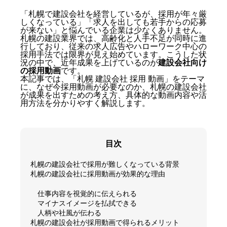
「札幌で建設会社を経営しているが、採用が年々厳
しくなっている」「求人を出しても若手からの応募
が来ない」と悩んでいる企業は少なくありません。
札幌の建設業界では、高齢化と人手不足が同時に進
行しており、従来の求人広告やハローワーク中心の
採用手法では限界が見え始めています。こうした状
況の中で、近年成果を上げているのが
建設会社向け
の採用動画
です。
本記事では、「札幌 建設会社 採用 動画」をテーマ
に、なぜ今採用動画が必要なのか、札幌の建設会社
が成果を出すための考え方、具体的な動画内容や活
用方法を分かりやすく解説します。
目次
札幌の建設会社で採用が難しくなっている背景
札幌の建設会社に採用動画が効果的な理由
仕事内容を視覚的に伝えられる
マイナスイメージを払拭できる
人柄や社風が伝わる
札幌の建設会社が採用動画で得られるメリット