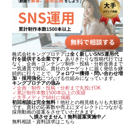
動画制作事例
会社概要
お問い合わせ
株式会社キングプロテアは
全く新しいSNS運用代
行を提供する企業です。
ありきたりな投稿代行では
なく、企画・コンテンツ制作・投稿・分析改善まで
一気通貫で対応。貴社のターゲットに届く発信を継
続的に行うことで、
フォロワー獲得・問い合わせ増
加・採用強化
につなげる仕組みになっています。
キングプロテアの強み
✓企画・制作・投稿・分析まで丸投げOK
✓累計制作本数1500本以上の実績
✓
大手メディア68社に掲載
初回相談は完全無料
！他社との相見積もりも大歓迎
です。貴社の応募数や売上にダイレクトにつながる
採用動画の提案をさせていただきます。
＼損させません！無料提案実施中／
無料相談・資料請求はこちら