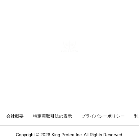
勘や感覚ではなくデータと仕組み
で「バズ」を再現する。AI活用に
関する電子書籍も出版している。
株式会社キングプロテア
〒160-0022 東京都新宿区新宿6-29-11 新宿イーストクロスタ
ワー10F
mail：info@kingprotea.jp
会社概要
特定商取引法の表示
プライバシーポリシー
利
Copyright © 2026 King Protea Inc. All Rights Reserved.