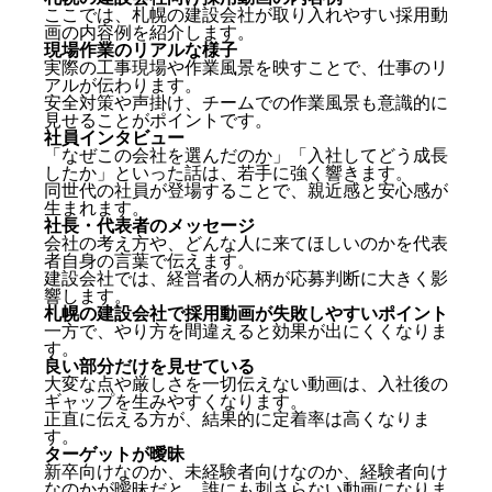
ここでは、札幌の建設会社が取り入れやすい採用動
画の内容例を紹介します。
現場作業のリアルな様子
実際の工事現場や作業風景を映すことで、仕事のリ
アルが伝わります。
安全対策や声掛け、チームでの作業風景も意識的に
札幌の建設会社で採用が難しくなっている背景
見せることがポイントです。
社員インタビュー
札幌の建設会社に採用動画が効果的な理由
「なぜこの会社を選んだのか」「入社してどう成長
したか」といった話は、若手に強く響きます。
仕事内容を視覚的に伝えられる
同世代の社員が登場することで、親近感と安心感が
マイナスイメージを払拭できる
生まれます。
人柄や社風が伝わる
社長・代表者のメッセージ
会社の考え方や、どんな人に来てほしいのかを代表
札幌の建設会社が採用動画で得られるメリット
者自身の言葉で伝えます。
建設会社では、経営者の人柄が応募判断に大きく影
応募者の理解度が高まる
響します。
未経験・若手層にアプローチしやすくなる
札幌の建設会社で採用動画が失敗しやすいポイント
採用活動の効率が上がる
一方で、やり方を間違えると効果が出にくくなりま
す。
札幌の建設会社向け採用動画の内容例
良い部分だけを見せている
大変な点や厳しさを一切伝えない動画は、入社後の
現場作業のリアルな様子
ギャップを生みやすくなります。
社員インタビュー
正直に伝える方が、結果的に定着率は高くなりま
社長・代表者のメッセージ
す。
ターゲットが曖昧
札幌の建設会社で採用動画が失敗しやすいポイント
新卒向けなのか、未経験者向けなのか、経験者向け
なのかが曖昧だと、誰にも刺さらない動画になりま