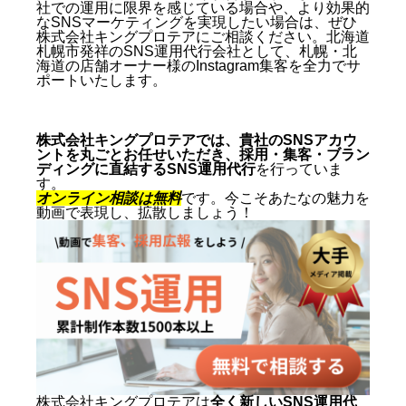
社での運用に限界を感じている場合や、より効果的
なSNSマーケティングを実現したい場合は、ぜひ
株式会社キングプロテアにご相談ください。北海道
札幌市発祥のSNS運用代行会社として、札幌・北
海道の店舗オーナー様のInstagram集客を全力でサ
ポートいたします。
株式会社キングプロテアでは、貴社のSNSアカウ
ントを丸ごとお任せいただき、採用・集客・ブラン
ディングに直結するSNS運用代行
を行っていま
す。
オンライン相談は無料
です。今こそあたなの魅力を
動画で表現し、拡散しましょう！
株式会社キングプロテアは
全く新しいSNS運用代