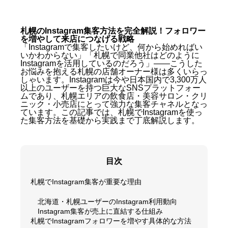
札幌のInstagram集客方法を完全解説！フォロワー
を増やして来店につなげる戦略
「Instagramで集客したいけど、何から始めればい
いかわからない」「札幌で同業他社はどのように
Instagramを活用しているのだろう」——こうした
お悩みを抱える札幌の店舗オーナー様は多くいらっ
しゃいます。Instagramは今や日本国内で3,300万人
以上のユーザーを持つ巨大なSNSプラットフォー
ムであり、札幌エリアの飲食店・美容サロン・クリ
ニック・小売店にとって強力な集客チャネルとなっ
ています。この記事では、札幌でInstagramを使っ
た集客方法を基礎から実践まで丁底解説します。
目次
札幌でInstagram集客が重要な理由
北海道・札幌ユーザーのInstagram利用動向
Instagram集客が売上に直結する仕組み
札幌でInstagramフォロワーを増やす具体的な方法