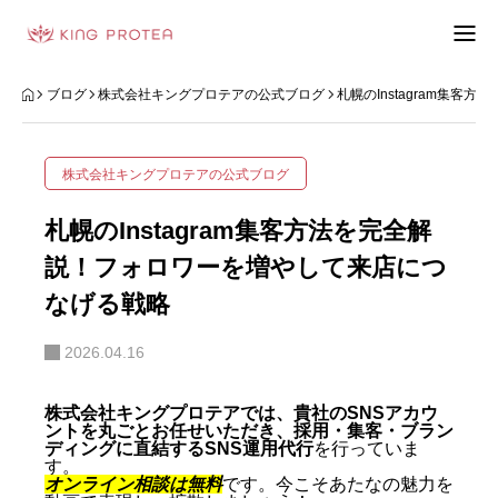
会社概要
ブログ
株式会社キングプロテアの公式ブログ
札幌のInstagram集
特定商取引法の表示
株式会社キングプロテアの公式ブログ
プライバシーポリシー
札幌のInstagram集客方法を完全解
利用規約
説！フォロワーを増やして来店につ
なげる戦略
お問い合わせフォーム
2026.04.16
お客様の声
株式会社キングプロテアでは、貴社のSNSアカウ
動画制作事例
ントを丸ごとお任せいただき、採用・集客・ブラン
ディングに直結するSNS運用代行
を行っていま
す。
ブログ
オンライン相談は無料
です。今こそあたなの魅力を