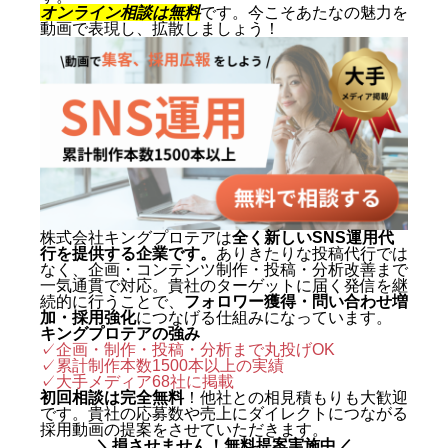
動画を軸にした集客・ブランディ
オンライン相談は無料
です。今こそあたなの魅力を
動画で表現し、拡散しましょう！
ングを専門とする。SNS運用代行
およびショート動画制作では累計
1,500本以上を手がけ、再生され
る動画の型と、フォロワーを「指
名・来店・売上」へ変える設計に
定評がある。 キャリアの原点は、
札幌でも有数のAI先進企業・株式
会社エグゼクティブマーケティン
株式会社キングプロテアは
全く新しいSNS運用代
行を提供する企業です。
ありきたりな投稿代行では
グジャパン。執行役員を2年間務
なく、企画・コンテンツ制作・投稿・分析改善まで
め、AIO対策（AI検索最適化）を
一気通貫で対応。貴社のターゲットに届く発信を継
続的に行うことで、
フォロワー獲得・問い合わせ増
はじめとする最先端のAIマーケテ
加・採用強化
につなげる仕組みになっています。
キングプロテアの強み
ィングを実戦の現場で体得した。
✓企画・制作・投稿・分析まで丸投げOK
✓累計制作本数1500本以上の実績
2024年に株式会社キングプロテア
✓
大手メディア68社に掲載
を創業。 実績は数字で裏づけられ
初回相談は完全無料
！他社との相見積もりも大歓迎
です。貴社の応募数や売上にダイレクトにつながる
ている。SNS運用代行事業では、
採用動画の提案をさせていただきます。
＼損させません！無料提案実施中／