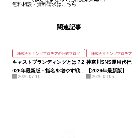
自社アカウントを「札幌 SNS運用
無料相談・資料請求はこちら
代行会社 おすすめ」で立ち上げわ
ずか1ヶ月で検索1位を獲得。Goo
関連記事
gleニュースをはじめ大手メディア
68社に掲載され、北海道有数の運
用実績を誇る。 強みは、SNSの企
画・撮影・編集・運用をワンスト
株式会社キングプロテアの公式ブログ
株式会社キングプロテアの
ップで回しながら、そこにAIを掛
キャストブランディングとは？2
神奈川SNS運用代行お
け合わせて成果を伸ばす実装力に
026年最新版・指名を増やす戦略
【2026年最新版】
2026.07.11
2026.08.05
ある。AIコンサルティング・AI研
を徹底解説
修・自社AIツール開発も手がけ、
勘や感覚ではなくデータと仕組み
で「バズ」を再現する。AI活用に
関する電子書籍も出版している。