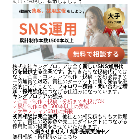
動画で表現し、拡散しましょう！
動画制作事例
会社概要
お問い合わせ
株式会社キングプロテアは
全く新しいSNS運用代
行を提供する企業です。
ありきたりな投稿代行では
なく、企画・コンテンツ制作・投稿・分析改善まで
一気通貫で対応。貴社のターゲットに届く発信を継
続的に行うことで、
フォロワー獲得・問い合わせ増
加・採用強化
につなげる仕組みになっています。
キングプロテアの強み
✓企画・制作・投稿・分析まで丸投げOK
✓累計制作本数1500本以上の実績
✓
大手メディア68社に掲載
初回相談は完全無料
！他社との相見積もりも大歓迎
です。貴社の応募数や売上にダイレクトにつながる
採用動画の提案をさせていただきます。
＼損させません！無料提案実施中／
無料相談・資料請求はこちら