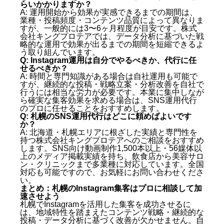
らいかかりますか？
いかかりますか？
A: 運用開始から効果が実感できるまでの期間は、
Q: Instagram運用は自分でやるべきか、代行に任せ
業種・投稿頻度・コンテンツ品質によって異なりま
すが、一般的には3〜6ヶ月程度が目安です。株式
るべきか？
会社キングプロテアでは、データ分析に基づいた戦
Q: 札幌のSNS運用代行はどこに頼めばよいです
略的な運用で効果が出るまでの期間を短縮できるよ
か？
う取り組んでいます。
まとめ：札幌のInstagram集客はプロに相談して加速
Q: Instagram運用は自分でやるべきか、代行に任
させよう
せるべきか？
A: 時間と専門知識がある場合は自社運用も可能で
すが、継続的な投稿・戦略立案・分析改善を自社で
行うには相当な労力が必要です。本業に集中しなが
ら確実な集客効果を求める場合は、SNS運用代行
のプロに任せることをおすすめします。
Q: 札幌のSNS運用代行はどこに頼めばよいです
か？
A: 北海道・札幌エリアに根ざした実績と専門性を
持つ株式会社キングプロテアへのご相談をおすすめ
します。SNS向け動画制作1,500本以上・56媒体以
上のメディア掲載実績を持ち、飲食店から美容サロ
ン・クリニックまで多業種に対応しています。全国
対応も可能ですので、お気軽にお問い合わせくださ
い。
まとめ：札幌のInstagram集客はプロに相談して加
速させよう
札幌でInstagramを活用した集客を成功させるに
は、地域特性を踏まえたコンテンツ戦略・継続的な
投稿・データ分析に基づく改善が欠かせません。自