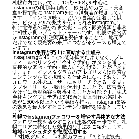
札幌市内においても、10代〜40代を中心に
Instagramの利用率は高く、飲食店やカフェ・美容
室を探す際にInstagramを使う消費者が増加してい
ます。「インスタ映え」という言葉が定着して以
来、ビジュアルで魅力を伝えられるInstagramは、
特に北海道の豊かな食文化・自然・観光資源と非常
に相性が良いプラットフォームです。札幌の飲食店
がInstagramで料理写真を発信することで、地元客
だけでなく観光客の来店につながるケースも増えて
います。
Instagram集客が売上に直結する仕組み
InstagramはSNS上での認知拡大だけでなく、プロ
フィールのリンクや「今すぐ予約」ボタンを通じて
直接的な来店・予約・購入につなげることができま
す。また、インスタグラムのアルゴリズムは良質な
コンテンツを広く拡散する仕組みになっており、フ
ォロワー以外のユーザーにもリーチできる「発見」
タブや「リール」機能を活用することで、広告費を
かけずに新規顧客を獲得することが可能です。株式
会社キングプロテアはSNS向け動画制作の累計本
数が1,500本以上という実績を持ち、Instagram集客
の効果を最大化するコンテンツ制作を得意としてい
ます。
札幌でInstagramフォロワーを増やす具体的な方法
フォロワー数を増やすことは集客の第一歩です。札
幌エリアに特化した効果的な手法をご紹介します。
地域ハッシュタグを徹底活用する
「#札幌グルメ」「#札幌カフェ」「#北海道観光」