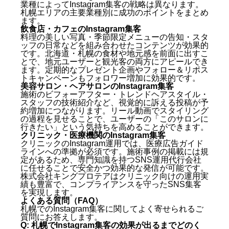
業種によってInstagram集客の戦略は異なります。
札幌エリアの主要業種別に成功のポイントをまとめ
ます。
飲食店・カフェのInstagram集客
料理の美しい写真・季節限定メニューの告知・スタ
ッフの日常などを組み合わせたコンテンツが効果的
です。北海道・札幌の食材や地元感を前面に出すこ
とで、地元ユーザーと観光客の両方にアピールでき
ます。定期的なプレゼント企画やフォロー＆リポス
札幌でInstagram集客が重要な理由
トキャンペーンもフォロワー増加に効果的です。
美容サロン・ヘアサロンのInstagram集客
北海道・札幌ユーザーのInstagram利用動向
施術のビフォーアフター・トレンドヘアスタイル・
Instagram集客が売上に直結する仕組み
スタッフの技術紹介など、視覚的に訴える投稿が予
約増加につながります。リール動画でスタイリング
札幌でInstagramフォロワーを増やす具体的な方法
の過程を見せることで、ユーザーの「このサロンに
行きたい」という気持ちを高めることができます。
地域ハッシュタグを徹底活用する
クリニック・医療機関のInstagram集客
リール動画で拡散力を最大化する
クリニックのInstagram運用では、医療広告ガイド
投稿頻度とベストタイムを守る
ラインへの準拠が必須です。施術事例の掲載には規
定があるため、専門知識を持つSNS運用代行会社
札幌の業種別Instagram集客の成功ポイント
に任せることで安全かつ効果的な発信が可能です。
株式会社キングプロテアはクリニック向けの運用実
飲食店・カフェのInstagram集客
績も豊富で、コンプライアンスを守ったSNS集客
美容サロン・ヘアサロンのInstagram集客
を実現します。
クリニック・医療機関のInstagram集客
よくある質問（FAQ）
札幌でのInstagram集客に関してよく寄せられるご
よくある質問（FAQ）
質問にお答えします。
Q: 札幌でInstagram集客の効果が出るまでどのく
Q: 札幌でInstagram集客の効果が出るまでどのくら