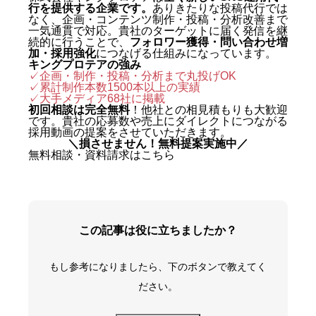
行を提供する企業です。
ありきたりな投稿代行では
なく、企画・コンテンツ制作・投稿・分析改善まで
一気通貫で対応。貴社のターゲットに届く発信を継
続的に行うことで、
フォロワー獲得・問い合わせ増
加・採用強化
につなげる仕組みになっています。
キングプロテアの強み
✓企画・制作・投稿・分析まで丸投げOK
✓累計制作本数1500本以上の実績
✓
大手メディア68社に掲載
初回相談は完全無料
！他社との相見積もりも大歓迎
です。貴社の応募数や売上にダイレクトにつながる
採用動画の提案をさせていただきます。
＼損させません！無料提案実施中／
無料相談・資料請求はこちら
この記事は役に立ちましたか？
もし参考になりましたら、下のボタンで教えてく
ださい。