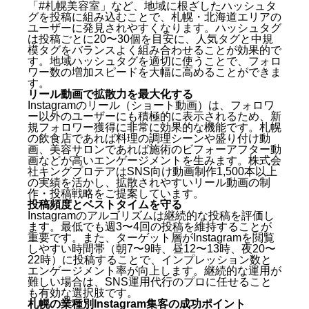
「#札幌美容室」など、地域に根ざしたハッシュタ
グを投稿に組み込むことで、札幌・北海道エリアの
ユーザーに発見されやすくなります。ハッシュタグ
は投稿ごとに20〜30個を目安に、人気タグと中規
模タグをバランスよく組み合わせることが効果的で
す。地域ハッシュタグを適切に使うことで、フォロ
ワー数の増加スピードを大幅に高めることができま
す。
リール動画で拡散力を最大化する
Instagramのリール（ショート動画）は、フォロワ
ー以外のユーザーにも積極的に表示されるため、新
規フォロワー獲得に非常に効果的な機能です。札幌
の飲食店であれば料理の調理シーンや盛り付け動
画、美容サロンであれば施術のビフォーアフター動
画などが高いエンゲージメントを生みます。株式会
社キングプロテアはSNS向け動画制作1,500本以上
の実績を活かし、拡散されやすいリール動画の制
作・投稿戦略をご提案しています。
投稿頻度とベストタイムを守る
Instagramのアルゴリズムは継続的な投稿を評価し
ます。最低でも週3〜4回の投稿を維持することが
重要です。また、ターゲット層がInstagramを閲覧
しやすい時間帯（朝7〜9時、昼12〜13時、夜20〜
22時）に投稿することで、インプレッション数と
エンゲージメント率が向上します。継続的な運用が
難しい場合は、SNS運用代行のプロに任せること
も有効な選択肢です。
札幌の業種別Instagram集客の成功ポイント