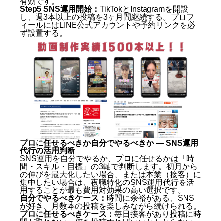
有効です。
（FAQ）
Step5 SNS運用開始：
TikTokとInstagramを開設
し、週3本以上の投稿を3ヶ月間継続する。プロフ
ィールにはLINE公式アカウントや予約リンクを必
Q. キャバ嬢ブランディングはいつから始めるべき
ず設置する。
ですか？
Q. 顔出しなしでもブランディングはできますか？
Q. TikTokで投稿が伸びない原因は何ですか？
Q. キャバ嬢のSNS運用でBAN（アカウント削除）
を防ぐにはどうすればよいですか？
Q. ブランディングの効果が出るまでの期間はどれ
くらいですか？
Q. ブランディングに失敗したときのリカバリー方
法は？
Q. 複数のSNSを同時に運用するのは難しいです
か？
まとめ：キャバ嬢ブランディングとは？2026年最新
プロに任せるべきか自分でやるべきか — SNS運用
版・指名を増やす完全ガイド
代行の活用判断
SNS運用を自分でやるか、プロに任せるかは「時
間・スキル・目標」の3軸で判断します。初月から
の伸びを最大化したい場合、または本業（接客）に
集中したい場合は、夜職特化のSNS運用代行を活
用することが最も費用対効果の高い選択です。
自分でやるべきケース：
時間に余裕がある、SNS
が好き、月数本の投稿を楽しみながら続けられる。
プロに任せるべきケース：
毎日接客があり投稿に時