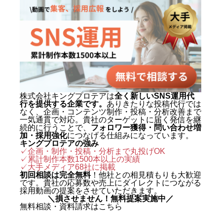
株式会社キングプロテアは
全く新しいSNS運用代
行を提供する企業です。
ありきたりな投稿代行では
なく、企画・コンテンツ制作・投稿・分析改善まで
一気通貫で対応。貴社のターゲットに届く発信を継
続的に行うことで、
フォロワー獲得・問い合わせ増
加・採用強化
につなげる仕組みになっています。
キングプロテアの強み
✓企画・制作・投稿・分析まで丸投げOK
✓累計制作本数1500本以上の実績
✓
大手メディア68社に掲載
初回相談は完全無料
！他社との相見積もりも大歓迎
です。貴社の応募数や売上にダイレクトにつながる
採用動画の提案をさせていただきます。
＼損させません！無料提案実施中／
無料相談・資料請求はこちら