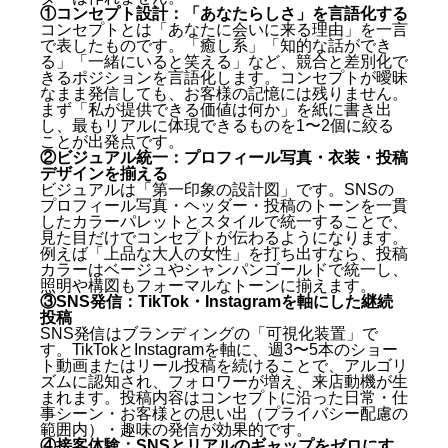
①コンセプト設計：「あなたらしさ」を言語化する
コンセプトとは「あなたに会いに来る理由」を一言
で表したものです。「癒し系」「知的な話ができ
る」「一緒にいると笑える」など、競合と差別化で
きるポジションを言語化します。コンセプトが曖昧
なまま発信しても、お客様の記憶には残りません。
まず「私が提供できる価値は何か」を紙に書き出
し、最もリアルに体現できるものを1〜2個に絞る
ことが出発点です。
②ビジュアル統一：プロフィール写真・衣装・投稿
デザインを揃える
ビジュアルは「第一印象の設計図」です。SNSの
プロフィール写真・ヘッダー・投稿のトーンを一貫
したカラーパレットとスタイルで統一することで、
見た目だけでコンセプトが伝わるようになります。
例えば「上品な大人の女性」を打ち出すなら、投稿
カラーはベージュやシャンパンゴールドで統一し、
照明や構図もフォーマルなトーンに揃えます。
③SNS発信：TikTok・Instagramを軸にした継続
投稿
SNS発信はブランディングの「可視化装置」で
す。TikTokとInstagramを軸に、週3〜5本のショー
ト動画またはリール投稿を続けることで、アルゴリ
ズムに認知され、フォロワーが増え、来店動機が生
まれます。投稿内容はコンセプトに沿った日常・仕
事シーン・お客様との思い出（プライバシー配慮の
範囲内）・趣味の発信が効果的です。
④接客体験：SNSとリアルのギャップをゼロにす