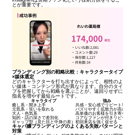
とが重要です。
ブランディング別の戦略比較：キャラクタータイプ
×媒体選定
どのキャラクターを打ち出すかによって、相性のよ
い媒体・コンテンツ形式が異なります。自分のタイ
プを把握してから戦略を選ぶことが、遠回りせずに
指名を増やす最短ルートです。
キャラタイプ
強み
癒し系・聞き上手
共感・安心感でリピート率が高
元気系・笑いを取れる
バズりやすく拡散力が高い
大人・色気系
高単価のお客様を引き寄せやす
知的・話の深さで差別化
コアなファンが付きリピート安
ギャップ型（見た目と中身の差）
初回来店を強く促せる
キャバ嬢ブランディングのよくある失敗パターンと
対策