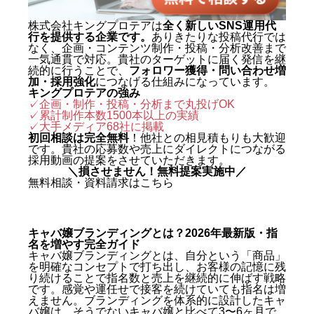
株式会社キングプロテアは
全く新しいSNS運用代
行を提供する企業です。
ありきたりな投稿代行では
なく、企画・コンテンツ制作・投稿・分析改善まで
一気通貫で対応。貴社のターゲットに届く発信を継
続的に行うことで、
フォロワー獲得・問い合わせ増
加・採用強化
につなげる仕組みになっています。
キングプロテアの強み
✓企画・制作・投稿・分析まで丸投げOK
✓累計制作本数1500本以上の実績
✓
大手メディア68社に掲載
初回相談は完全無料
！他社との相見積もりも大歓迎
です。貴社の応募数や売上にダイレクトにつながる
採用動画の提案をさせていただきます。
＼損させません！無料提案実施中／
無料相談・資料請求はこちら
キャバ嬢ブランディングとは？2026年最新版・指
名を増やす完全ガイド
キャバ嬢ブランディングとは、自分という「商品」
を明確なコンセプトで打ち出し、お客様の記憶に残
り続けることで指名数と売上を継続的に伸ばす戦略
です。感覚や運任せで接客を続けていても指名は増
えません。ブランディングを体系的に設計したキャ
バ嬢は、そうでないキャバ嬢と比べて3〜6ヶ月で