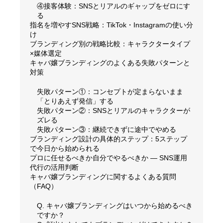
④接客体験：SNSとリアルのギャップをゼロにす
る
指名を増やすSNS戦略：TikTok・Instagramの使い分
け
ブランディング別の戦略比較：キャラクタータイプ
×媒体選定
キャバ嬢ブランディングのよくある失敗パターンと
対策
失敗パターン①：コンセプトが定まらないまま
「とりあえず発信」する
失敗パターン②：SNSとリアルのキャラクターが
ズレる
失敗パターン③：継続できずに途中でやめる
ブランディング設計の具体的ステップ：5ステップ
で今日から始められる
プロに任せるべきか自分でやるべきか — SNS運用
代行の活用判断
キャバ嬢ブランディングに関するよくある質問
（FAQ）
Q. キャバ嬢ブランディングはいつから始めるべき
ですか？