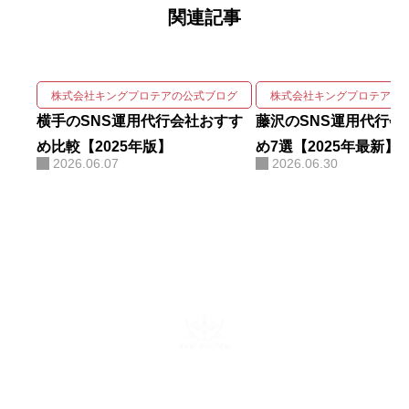
関連記事
gleニュースをはじめ大手メディア
68社に掲載され、北海道有数の運
用実績を誇る。 強みは、SNSの企
画・撮影・編集・運用をワンスト
株式会社キングプロテアの公式ブログ
株式会社キングプロテアの
ップで回しながら、そこにAIを掛
横手のSNS運用代行会社おすす
藤沢のSNS運用代行会
け合わせて成果を伸ばす実装力に
め比較【2025年版】
め7選【2025年最新】
2026.06.07
2026.06.30
ある。AIコンサルティング・AI研
修・自社AIツール開発も手がけ、
勘や感覚ではなくデータと仕組み
で「バズ」を再現する。AI活用に
関する電子書籍も出版している。
株式会社キングプロテア
〒160-0022 東京都新宿区新宿6-29-11 新宿イーストクロスタ