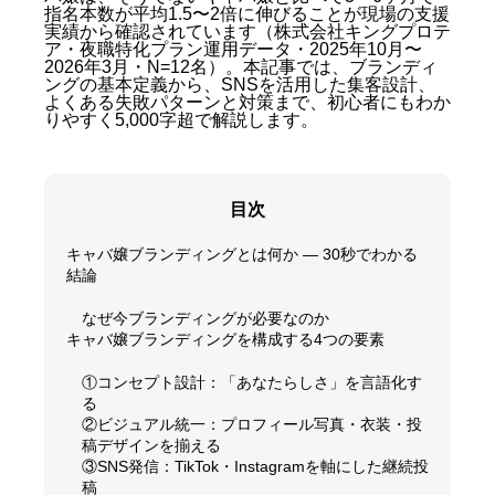
指名本数が平均1.5〜2倍に伸びることが現場の支援
実績から確認されています（株式会社キングプロテ
ア・夜職特化プラン運用データ・2025年10月〜
2026年3月・N=12名）。本記事では、ブランディ
ングの基本定義から、SNSを活用した集客設計、
よくある失敗パターンと対策まで、初心者にもわか
りやすく5,000字超で解説します。
目次
キャバ嬢ブランディングとは何か — 30秒でわかる
結論
なぜ今ブランディングが必要なのか
キャバ嬢ブランディングを構成する4つの要素
①コンセプト設計：「あなたらしさ」を言語化す
る
②ビジュアル統一：プロフィール写真・衣装・投
稿デザインを揃える
③SNS発信：TikTok・Instagramを軸にした継続投
稿