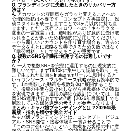
させる「PDCAサイクル」が必須です。
Q. ブランディングに失敗したときのリカバリー方
法は？
A. アカウントの雰囲気をガラッと変えることへの
心理的抵抗は不要です。コンセプトを再設定し、投
稿スタイルを統一し直すことで3ヶ月以内に持ち直
せます。ただし既存フォロワーへの「キャラクター
変更の一言宣言」は、透明性があり好意的に受け取
られることが多いため積極的に活用してください。
一から新しいアカウントを作り直す場合も、過去の
データをもとに戦略を改善できるため失敗ではなく
「学習材料」として捉えることが重要です。
Q. 複数のSNSを同時に運用するのは難しいです
か？
A. 一人で複数SNSを完璧に運用するのは現実的に
難しいです。まずTikTokに集中して認知を取り、そ
こで生まれた動画をInstagramリールに転用すると
いうワンソース・マルチユース戦略が最も効率的で
す。1本撮影した動画を複数媒体に展開すること
で、投稿の手間を最小化しながら複数媒体での露出
を実現できます。運用の詳細な設計については、
福
岡SNS運用代行おすすめ7選【2026年最新版】
でも
解説している媒体選定の考え方が参考になります。
まとめ：キャバ嬢ブランディングとは？2026年最
新版・指名を増やす完全ガイド
キャバ嬢ブランディングとは、コンセプト・ビジュ
アル・SNS発信・接客体験を一貫させることで
「このコに会いたい」という動機をお客様の中に意