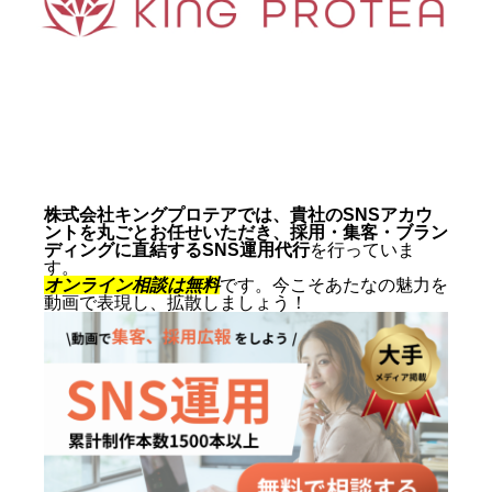
動画制作事例
会社概要
お問い合わせ
株式会社キングプロテアでは、貴社のSNSアカウ
ントを丸ごとお任せいただき、採用・集客・ブラン
ディングに直結するSNS運用代行
を行っていま
す。
オンライン相談は無料
です。今こそあたなの魅力を
動画で表現し、拡散しましょう！