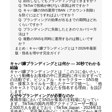
Q. 顔出しなしでもブランディングはできますか？
Q. TikTokで投稿が伸びない原因は何ですか？
Q. キャバ嬢のSNS運用でBAN（アカウント削除）
を防ぐにはどうすればよいですか？
Q. ブランディングの効果が出るまでの期間はどれ
くらいですか？
Q. ブランディングに失敗したときのリカバリー方
法は？
Q. 複数のSNSを同時に運用するのは難しいです
か？
まとめ：キャバ嬢ブランディングとは？2026年最新
版・指名を増やす完全ガイド
キャバ嬢ブランディングとは何か — 30秒でわかる
結論
キャバ嬢ブランディングとは「このコに会いたい」
という動機をお客様の中に意図的に作り出すすべて
の活動です。ビジュアル・キャラクター・SNS発
信・接客スタイルを一貫したテーマで統一し、「他
のキャストではなくあなたを指名する理由」を設計
します。
なぜ今ブランディングが必要なのか
夜職市場においてSNSが集客の主戦場になってい
ます。TikTokの国内月間アクティブユーザー数は
2,500万人を超えており（TikTok Japan・2024年10
月発表）、若年層を中心に「お店を調べてから来店