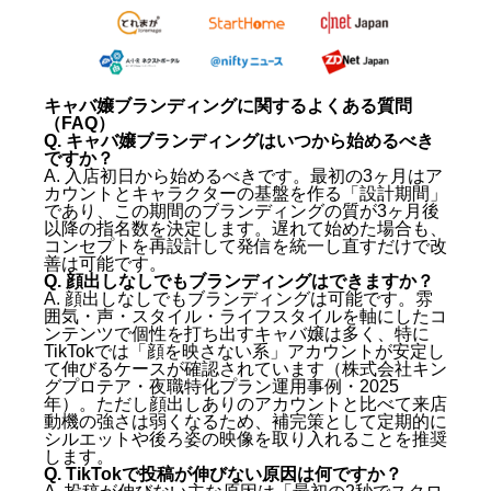
キャバ嬢ブランディングに関するよくある質問
（FAQ）
Q. キャバ嬢ブランディングはいつから始めるべき
ですか？
A. 入店初日から始めるべきです。最初の3ヶ月はア
カウントとキャラクターの基盤を作る「設計期間」
であり、この期間のブランディングの質が3ヶ月後
以降の指名数を決定します。遅れて始めた場合も、
コンセプトを再設計して発信を統一し直すだけで改
善は可能です。
Q. 顔出しなしでもブランディングはできますか？
A. 顔出しなしでもブランディングは可能です。雰
囲気・声・スタイル・ライフスタイルを軸にしたコ
ンテンツで個性を打ち出すキャバ嬢は多く、特に
TikTokでは「顔を映さない系」アカウントが安定し
て伸びるケースが確認されています（株式会社キン
グプロテア・夜職特化プラン運用事例・2025
年）。ただし顔出しありのアカウントと比べて来店
動機の強さは弱くなるため、補完策として定期的に
シルエットや後ろ姿の映像を取り入れることを推奨
します。
Q. TikTokで投稿が伸びない原因は何ですか？