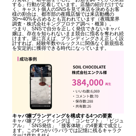
する」行動が定着しています。店舗の紹介だけでな
く、キャスト個人のSNSを見て来店を決めるお客
様の割合は、都市部の夜職店舗では来店動機の
30〜40%を占めるとも言われています（夜職業界
調査・株式会社キングプロテア調べ・概算）。
つまり、SNSで自分を正しく発信できないキャバ
嬢は、存在を知られないまま競合に指名を奪われ続
けます。逆に言えば、ブランディングさえ正しく設
計すれば、経験年数やルックスに関係なく新規指名
を安定的に獲得できる時代になっています。
キャバ嬢ブランディングを構成する4つの要素
キャバ嬢ブランディングは「コンセプト」「ビジュ
アル」「SNS発信」「接客体験」の4要素で成立し
ます。この4つがバラバラでは記憶に残るキャラク
ターは作れません。