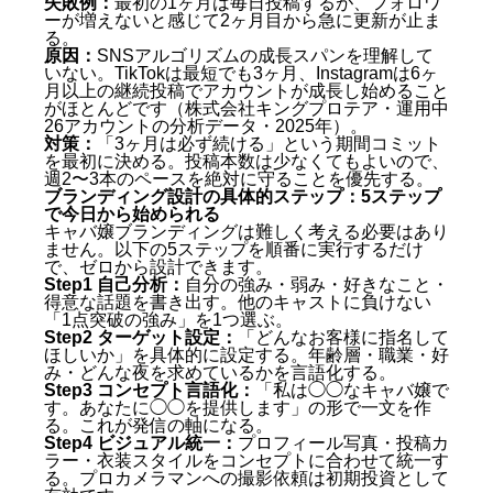
失敗例：
最初の1ヶ月は毎日投稿するが、フォロワ
ーが増えないと感じて2ヶ月目から急に更新が止ま
①コンセプト設計：「あなたらしさ」を言語化する
る。
②ビジュアル統一：プロフィール写真・衣装・投稿
原因：
SNSアルゴリズムの成長スパンを理解して
デザインを揃える
いない。TikTokは最短でも3ヶ月、Instagramは6ヶ
③SNS発信：TikTok・Instagramを軸にした継続投
月以上の継続投稿でアカウントが成長し始めること
がほとんどです（株式会社キングプロテア・運用中
稿
26アカウントの分析データ・2025年）。
④接客体験：SNSとリアルのギャップをゼロにする
対策：
「3ヶ月は必ず続ける」という期間コミット
指名を増やすSNS戦略：TikTok・Instagramの使い分
を最初に決める。投稿本数は少なくてもよいので、
け
週2〜3本のペースを絶対に守ることを優先する。
ブランディング別の戦略比較：キャラクタータイプ×
ブランディング設計の具体的ステップ：5ステップ
媒体選定
で今日から始められる
キャバ嬢ブランディングは難しく考える必要はあり
キャバ嬢ブランディングのよくある失敗パターンと対
ません。以下の5ステップを順番に実行するだけ
策
で、ゼロから設計できます。
Step1 自己分析：
自分の強み・弱み・好きなこと・
失敗パターン①：コンセプトが定まらないまま「と
得意な話題を書き出す。他のキャストに負けない
りあえず発信」する
「1点突破の強み」を1つ選ぶ。
Step2 ターゲット設定：
「どんなお客様に指名して
失敗パターン②：SNSとリアルのキャラクターがズ
ほしいか」を具体的に設定する。年齢層・職業・好
レる
み・どんな夜を求めているかを言語化する。
失敗パターン③：継続できずに途中でやめる
Step3 コンセプト言語化：
「私は◯◯なキャバ嬢で
ブランディング設計の具体的ステップ：5ステップで
す。あなたに◯◯を提供します」の形で一文を作
今日から始められる
る。これが発信の軸になる。
Step4 ビジュアル統一：
プロフィール写真・投稿カ
プロに任せるべきか自分でやるべきか — SNS運用代
ラー・衣装スタイルをコンセプトに合わせて統一す
行の活用判断
る。プロカメラマンへの撮影依頼は初期投資として
キャバ嬢ブランディングに関するよくある質問