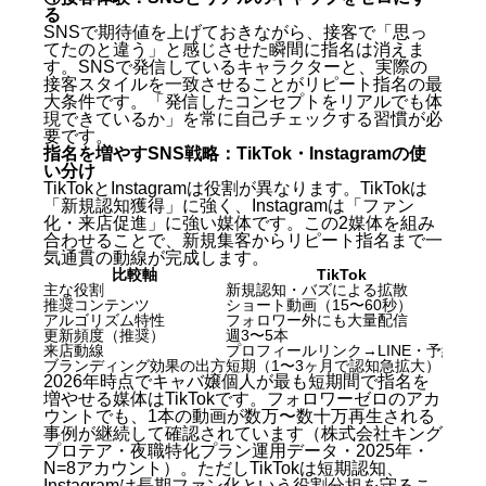
る
SNSで期待値を上げておきながら、接客で「思っ
てたのと違う」と感じさせた瞬間に指名は消えま
す。SNSで発信しているキャラクターと、実際の
接客スタイルを一致させることがリピート指名の最
大条件です。「発信したコンセプトをリアルでも体
現できているか」を常に自己チェックする習慣が必
要です。
指名を増やすSNS戦略：TikTok・Instagramの使
い分け
TikTokとInstagramは役割が異なります。TikTokは
「新規認知獲得」に強く、Instagramは「ファン
化・来店促進」に強い媒体です。この2媒体を組み
合わせることで、新規集客からリピート指名まで一
気通貫の動線が完成します。
比較軸
TikTok
主な役割
新規認知・バズによる拡散
フ
推奨コンテンツ
ショート動画（15〜60秒）
リ
アルゴリズム特性
フォロワー外にも大量配信
フ
更新頻度（推奨）
週3〜5本
リ
来店動線
プロフィールリンク→LINE・予約
DM
ブランディング効果の出方
短期（1〜3ヶ月で認知急拡大）
中長
2026年時点でキャバ嬢個人が最も短期間で指名を
増やせる媒体はTikTokです。フォロワーゼロのアカ
ウントでも、1本の動画が数万〜数十万再生される
事例が継続して確認されています（株式会社キング
プロテア・夜職特化プラン運用データ・2025年・
N=8アカウント）。ただしTikTokは短期認知、
Instagramは長期ファン化という役割分担を守るこ