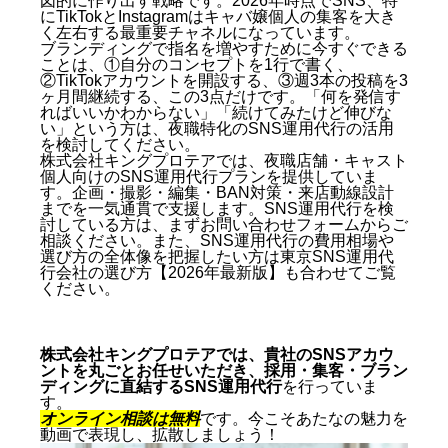
図的に作り出す戦略です。2026年時点でSNS、特
にTikTokとInstagramはキャバ嬢個人の集客を大き
く左右する最重要チャネルになっています。
ブランディングで指名を増やすために今すぐできる
ことは、①自分のコンセプトを1行で書く、
②TikTokアカウントを開設する、③週3本の投稿を3
ヶ月間継続する、この3点だけです。「何を発信す
ればいいかわからない」「続けてみたけど伸びな
い」という方は、夜職特化のSNS運用代行の活用
を検討してください。
株式会社キングプロテアでは、夜職店舗・キャスト
個人向けのSNS運用代行プランを提供していま
す。企画・撮影・編集・BAN対策・来店動線設計
までを一気通貫で支援します。SNS運用代行を検
討している方は、まず
お問い合わせフォーム
からご
相談ください。また、SNS運用代行の費用相場や
選び方の全体像を把握したい方は
東京SNS運用代
行会社の選び方【2026年最新版】
も合わせてご覧
ください。
株式会社キングプロテアでは、貴社のSNSアカウ
ントを丸ごとお任せいただき、採用・集客・ブラン
ディングに直結するSNS運用代行
を行っていま
す。
オンライン相談は無料
です。今こそあたなの魅力を
動画で表現し、拡散しましょう！