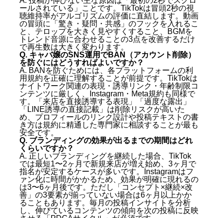
A. 投稿が伸びない主な原因は「最初の2秒でスクロ
ールされている」ことです。TikTokは冒頭2秒の視
聴維持率がアルゴリズムの評価に直結します。動画
の冒頭に「驚き・疑問・共感」のフックを入れるこ
と、テロップを大きく見やすくすること、BGMを
トレンド音源に合わせることの3点を改善するだけ
で再生数は大きく変わります。
Q. キャバ嬢のSNS運用でBAN（アカウント削除）
を防ぐにはどうすればよいですか？
A. BANを防ぐためには、各プラットフォームの利
用規約を正確に理解することが前提です。TikTokは
ナイトワーク関連の表現・誘導リンク・年齢制限コ
ンテンツに厳しく、Instagram・Meta規約も同様で
す。「来店を直接誘導する表現」「過度な露出」
「LINE誘導の直接記載」は削除リスクが高いた
め、プロフィールのリンク設計や投稿テキストの書
き方は規約に精通した専門家に相談することが最も
安全です。
Q. ブランディングの効果が出るまでの期間はどれ
くらいですか？
A. 正しいブランディングを継続した場合、TikTok
では最短1〜2ヶ月で新規来店が増え始め、3ヶ月で
指名が安定するケースが多いです。Instagramはフ
ァン化に時間がかかるため、効果が明確に現れるの
は3〜6ヶ月後です。ただし「コンセプト×継続×改
善」の3要素が揃っていない場合は6ヶ月以上かか
ることもあります。毎月の投稿インサイトを分析
し、伸びているコンテンツの傾向を次の投稿に反映