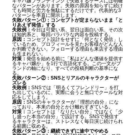
キャバ嬢ブランディングで失敗するケースには明確
なパターンがあります。失敗の原因を知らずに続け
ても時間と労力を無駄にするだけです。代表的な3
パターンを率直に開示します。
失敗パターン①：コンセプトが定まらないまま「と
りあえず発信」する
失敗例：
今日は可愛い系、翌日は面白い系、その次
は知的系と、毎回バラバラな内容を投稿する。
原因：
コンセプト設計をせずに「何となく発信」し
ているため、プロフィールを見たお客様がどんな人
か判断できない。フォローする理由も来店する理由
も生まれない。
対策：
発信を始める前に「私はどんな価値を提供す
るキャバ嬢か」を1行で言語化する。この一文がブ
ランドの軸になり、すべての投稿判断の基準にな
る。
失敗パターン②：SNSとリアルのキャラクターが
ズレる
失敗例：
SNSでは「明るくてフレンドリー」を打
ち出しているのに、実際に会うと無口でクールな対
応をしてしまう。
原因：
SNSのキャラクターが「理想の自分」にな
っており、本来の自分とかけ離れすぎている。
キャバ嬢ブランディングとは何か — 30秒でわかる結
対策：
コンセプトは「なりたい自分」ではなく「少
論
し盛った本当の自分」で設計する。SNSで発信す
るキャラクターは、ストレスなく毎日演じ続けられ
なぜ今ブランディングが必要なのか
る範囲に収める。
キャバ嬢ブランディングを構成する4つの要素
失敗パターン③：継続できずに途中でやめる