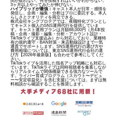
間が取れない、何を投稿すればいいかわからない、
3ヶ月以上やってみたが伸びない。
ハイブリッドが最強：
キャスト本人が日常・感情を
発信し、企画・編集・分析はプロに委託する。本人
らしさとクオリティを両立できる。
株式会社キングプロテアでは、夜職特化プランとし
てキャスト個人のSNS運用代行を提供していま
す。キャスト運用プランは月額88,000円（月4本投
稿・企画・撮影・編集・分析・アカウント設計・
TikTokライブ支援込み）から対応しており、業種特
有の規約遵守・BAN対策・来店動線設計まで一気
通貫でサポートします。SNS運用代行の選び方や
費用相場については、
東京SNS運用代行会社の選
び方【2026年最新版】
も合わせて参考にしてくだ
さい。
TikTokライブを活用した指名アップ戦略にも対応し
ています。TikTokライブは同時視聴者を集客しなが
らリアルタイムで関係構築できる強力なツールで
す。ライバー育成プログラム（スカウト〜デビュ
ー〜安定収益化）を含む支援については、まずは無
料相談から確認することを推奨します。