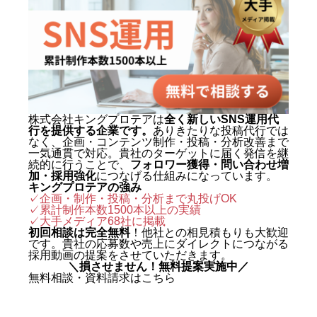
1,500本以上を手がけ、再生され
る動画の型と、フォロワーを「指
名・来店・売上」へ変える設計に
定評がある。 キャリアの原点は、
札幌でも有数のAI先進企業・株式
会社エグゼクティブマーケティン
株式会社キングプロテアは
全く新しいSNS運用代
行を提供する企業です。
ありきたりな投稿代行では
グジャパン。執行役員を2年間務
なく、企画・コンテンツ制作・投稿・分析改善まで
め、AIO対策（AI検索最適化）を
一気通貫で対応。貴社のターゲットに届く発信を継
続的に行うことで、
フォロワー獲得・問い合わせ増
はじめとする最先端のAIマーケテ
加・採用強化
につなげる仕組みになっています。
キングプロテアの強み
ィングを実戦の現場で体得した。
✓企画・制作・投稿・分析まで丸投げOK
✓累計制作本数1500本以上の実績
2024年に株式会社キングプロテア
✓
大手メディア68社に掲載
を創業。 実績は数字で裏づけられ
初回相談は完全無料
！他社との相見積もりも大歓迎
です。貴社の応募数や売上にダイレクトにつながる
ている。SNS運用代行事業では、
採用動画の提案をさせていただきます。
＼損させません！無料提案実施中／
自社アカウントを「札幌 SNS運用
無料相談・資料請求はこちら
代行会社 おすすめ」で立ち上げわ
ずか1ヶ月で検索1位を獲得。Goo