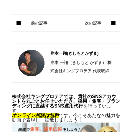
岸本一翔(きしもとかずま)
岸本 一翔（きしもと かずま） 株
式会社キングプロテア 代表取締役
CEO／SNSマーケティング・ショ
ート動画の専門家 2005年、札幌
市生まれ。10代からSNSマーケテ
株式会社キングプロテアでは、貴社のSNSアカウ
ントを丸ごとお任せいただき、採用・集客・ブラン
ィングの最前線に立ち、ショート
ディングに直結するSNS運用代行
を行っていま
す。
動画を軸にした集客・ブランディ
オンライン相談は無料
です。今こそあたなの魅力を
動画で表現し、拡散しましょう！
ングを専門とする。SNS運用代行
およびショート動画制作では累計