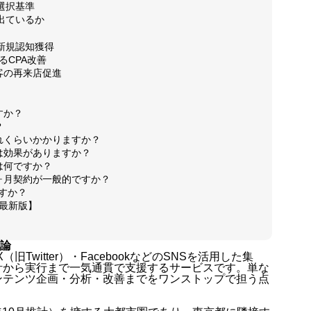
選択基準
出ているか
新規認知獲得
お問い合
るCPA改善
顧客の再来店促進
すか？
お客様の
？
どれくらいかかりますか？
ルは効果がありますか？
は何ですか？
何ヶ月契約が一般的ですか？
ですか？
動画制作
年最新版】
結論
X（旧Twitter）・FacebookなどのSNSを活用した集
ブログ
計から実行まで一気通貫で支援するサービスです。単な
ンテンツ企画・分析・改善までをワンストップで担う点