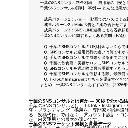
千葉のSNSコンサル料金相場 — 費用感の目安と
千葉SNSコンサルの評判・事例 — どんな成果が
成果パターン1：ショート動画でのバズによる
成果パターン2：Meta広告との組み合わせによ
成果パターン3：SNS×LINE連携による既存
千葉SNSコンサルに関するよくある質問（FAQ）
Q. 千葉のSNSコンサルの月額料金はいくらで
Q. SNSコンサルと運用代行の違いは何ですか
Q. 千葉のSNSコンサルで成果が出るまでに
Q. 千葉の飲食店・美容サロンにSNSコンサ
Q. SNSコンサルを選ぶ際に最も重視すべき点
Q. 千葉でSNSコンサルを依頼する際、最低
Q. TikTokとInstagramはどちらを優先すべき
まとめ：千葉SNSコンサルおすすめ7社【2026
千葉のSNSコンサルとは何か — 30秒で分かる
千葉のSNSコンサルとは、TikTok・Instagram・
客・ブランディング・採用を、専門家が戦略設
る「投稿代行」ではなく、アカウント設計・コ
が、内製運用との最大の違いです。
千葉のSNSマーケット規模と背景データ