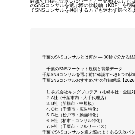
課題や目標に合致したパートナーを選ばなけれ
のSNSコンサルを選ぶ際の比較軸（KBF）を
てSNSコンサルを検討する方でも迷わず選べる
千葉のSNSコンサルとは何か — 30秒で分かる結
千葉のSNSマーケット規模と背景データ
千葉SNSコンサルを選ぶ前に確認すべき5つの比較
千葉SNSコンサルおすすめ7社の詳細解説【202
1. 株式会社キングプロテア（札幌本社・全国
2. A社（千葉市内・大手代理店）
3. B社（船橋市・中規模）
4. C社（千葉市・広告特化）
5. D社（松戸市・動画特化）
6. E社（柏市・コンサル特化）
7. F社（千葉市・フルサービス）
千葉でSNSコンサルを選ぶ際のよくある失敗パ