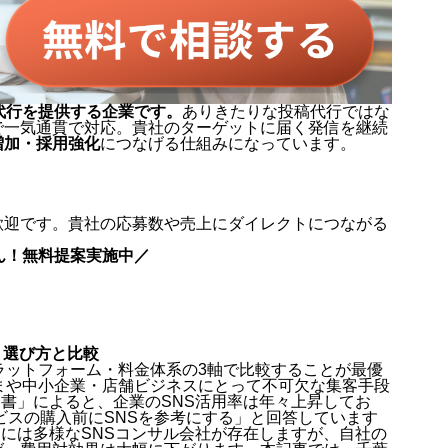
代行を提供する企業です。
ありきたりな投稿代行ではな
で一気通貫で対応。貴社のターゲットに届く発信を継続
増加・採用強化
につなげる仕組みになっています。
歓迎です。貴社の応募数や売上にダイレクトにつながる
ん！無料提案実施中／
】選び方と比較
ラットフォーム・料金体系の3軸で比較することが最優
まや中小企業・店舗ビジネスにとって不可欠な集客手段
白書」によると、企業のSNS活用率は年々上昇してお
ービスの購入前にSNSを参考にする」と回答しています
内には多様なSNSコンサル会社が存在しますが、自社の