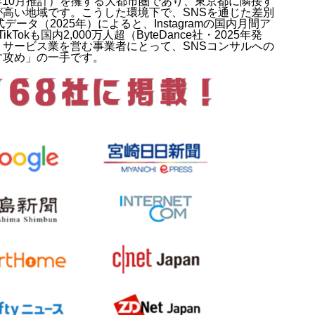
5年10月推計）を擁する大都市圏であり、東京都に隣接す
高い地域です。こうした環境下で、SNSを通じた差別
ータ（2025年）によると、Instagramの国内月間ア
okも国内2,000万人超（ByteDance社・2025年発
サービス業を営む事業者にとって、SNSコンサルへの
す攻め」の一手です。