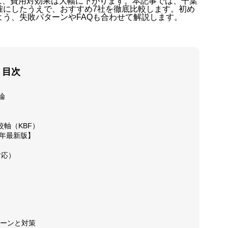
ば、費用対効果は大幅に下がります。本記事では、千葉
明確にしたうえで、おすすめ7社を徹底比較します。初め
よう、失敗パターンやFAQも合わせて解説します。
会社概要
目次
論
特定商取
軸（KBF）
6年最新版】
対応）
プライバ
利用規約
ターンと対策