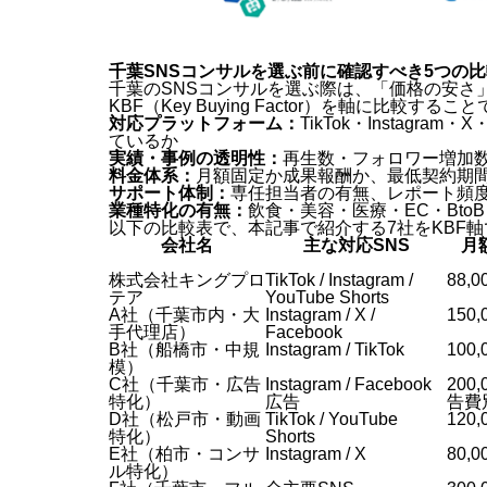
千葉SNSコンサルを選ぶ前に確認すべき5つの比
千葉のSNSコンサルを選ぶ際は、「価格の安さ
KBF（Key Buying Factor）を軸に比
対応プラットフォーム：
TikTok・Instagra
ているか
実績・事例の透明性：
再生数・フォロワー増加
料金体系：
月額固定か成果報酬か、最低契約期
サポート体制：
専任担当者の有無、レポート頻度、コ
業種特化の有無：
飲食・美容・医療・EC・Bto
以下の比較表で、本記事で紹介する7社をKBF
会社名
主な対応SNS
月
株式会社キングプロ
TikTok / Instagram /
88,
テア
YouTube Shorts
A社（千葉市内・大
Instagram / X /
150
手代理店）
Facebook
B社（船橋市・中規
Instagram / TikTok
100
模）
C社（千葉市・広告
Instagram / Facebook
200
特化）
広告
告費
D社（松戸市・動画
TikTok / YouTube
120
特化）
Shorts
E社（柏市・コンサ
Instagram / X
80,
ル特化）