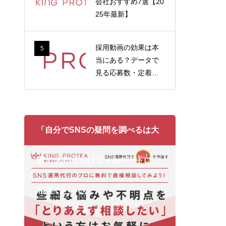
会社おすすめ7選【20
25年最新】
採用動画の効果は本
5
当にある？データで
見る応募数・定着率
への影響
「自分でSNSの疑問を調べるは大
変」 という方はウィルゲートにご
相談ください。