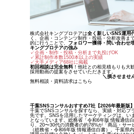
株式会社キングプロテアは
全く新しいSNS運用
く、企画・コンテンツ制作・投稿・分析改善ま
的に行うことで、
フォロワー獲得・問い合わせ
キングプロテアの強み
✓企画・制作・投稿・分析まで丸投げOK
✓累計制作本数1500本以上の実績
✓
大手メディア68社に掲載
初回相談は完全無料
！他社との相見積もりも大
採用動画の提案をさせていただきます。
＼損させませ
無料相談・資料請求はこちら
千葉SNSコンサルおすすめ7社【2026年最新版
千葉でSNSコンサルを探すなら、実績・対応プ
先です。SNSを活用したマーケティングは、い
となっています。総務省「令和6年版 情報通信
り、20〜30代の消費者の約78%が「商品・サ
（総務省・令和6年版 情報通信白書）。千葉県