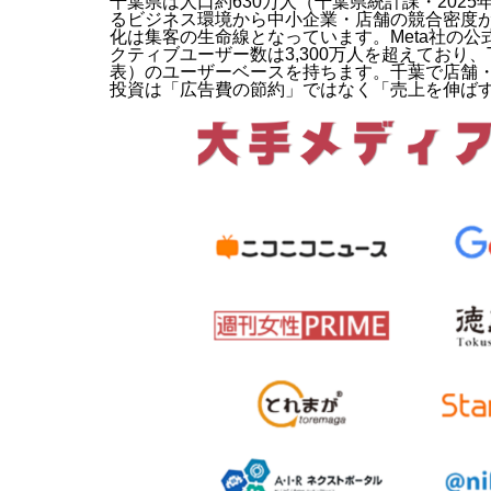
千葉県は人口約630万人（千葉県統計課・202
るビジネス環境から中小企業・店舗の競合密度が
化は集客の生命線となっています。Meta社の公式デ
クティブユーザー数は3,300万人を超えており、TikT
表）のユーザーベースを持ちます。千葉で店舗・
投資は「広告費の節約」ではなく「売上を伸ば