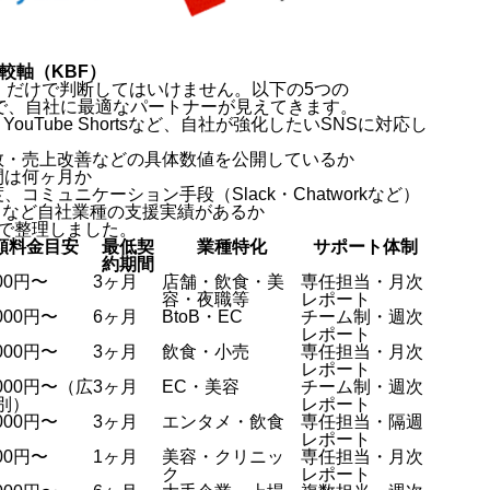
較軸（KBF）
」だけで判断してはいけません。以下の5つの
較することで、自社に最適なパートナーが見えてきます。
m・X・YouTube Shortsなど、自社が強化したいSNSに対応し
数・売上改善などの具体数値を公開しているか
間は何ヶ月か
ミュニケーション手段（Slack・Chatworkなど）
B など自社業種の支援実績があるか
軸で整理しました。
額料金目安
最低契
業種特化
サポート体制
約期間
000円〜
3ヶ月
店舗・飲食・美
専任担当・月次
容・夜職等
レポート
,000円〜
6ヶ月
BtoB・EC
チーム制・週次
レポート
,000円〜
3ヶ月
飲食・小売
専任担当・月次
レポート
,000円〜（広
3ヶ月
EC・美容
チーム制・週次
別）
レポート
,000円〜
3ヶ月
エンタメ・飲食
専任担当・隔週
レポート
000円〜
1ヶ月
美容・クリニッ
専任担当・月次
ク
レポート