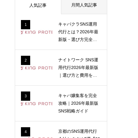
月間人気記事
人気記事
キャバクラSNS運用
1
代行とは？2026年最
新版・選び方完全ガ
イド
ナイトワーク SNS運
2
用代行2026年最新版
｜選び方と費用を解
説
キャバ嬢集客を完全
3
攻略｜2026年最新版
SNS戦略ガイド
京都のSNS運用代行
4