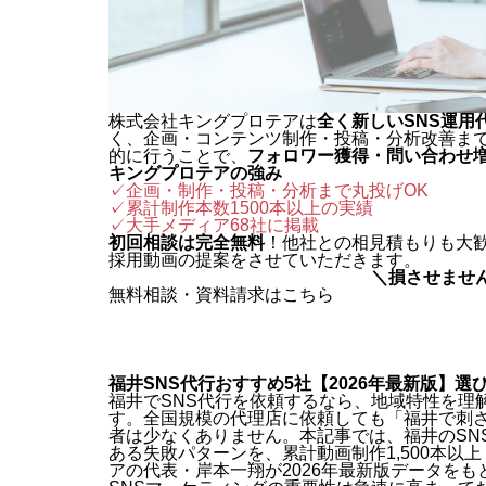
株式会社キングプロテアは
全く新しいSNS運用
く、企画・コンテンツ制作・投稿・分析改善ま
的に行うことで、
フォロワー獲得・問い合わせ
キングプロテアの強み
✓企画・制作・投稿・分析まで丸投げOK
✓累計制作本数1500本以上の実績
✓
大手メディア68社に掲載
初回相談は完全無料
！他社との相見積もりも大
採用動画の提案をさせていただきます。
＼損させませ
無料相談・資料請求はこちら
福井SNS代行おすすめ5社【2026年最新版】選
福井でSNS代行を依頼するなら、地域特性を理
す。全国規模の代理店に依頼しても「福井で刺
者は少なくありません。本記事では、福井のSN
ある失敗パターンを、累計動画制作1,500本以
アの代表・岸本一翔が2026年最新版データを