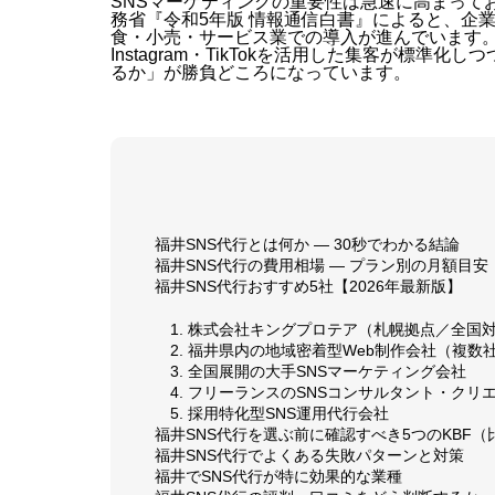
SNSマーケティングの重要性は急速に高まって
務省『令和5年版 情報通信白書』によると、企業
食・小売・サービス業での導入が進んでいます
Instagram・TikTokを活用した集客が標
るか」が勝負どころになっています。
福井SNS代行とは何か — 30秒でわかる結論
福井SNS代行の費用相場 — プラン別の月額目安
福井SNS代行おすすめ5社【2026年最新版】
1. 株式会社キングプロテア（札幌拠点／全国
2. 福井県内の地域密着型Web制作会社（複数
3. 全国展開の大手SNSマーケティング会社
4. フリーランスのSNSコンサルタント・クリ
5. 採用特化型SNS運用代行会社
福井SNS代行を選ぶ前に確認すべき5つのKBF（
福井SNS代行でよくある失敗パターンと対策
福井でSNS代行が特に効果的な業種