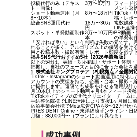
投稿代行のみ（テキス
3万〜8万円
フィード
ト・画像）
メント返
ショート動画運用（月
8万〜18万円
TikTo
8〜10本）
稿・レポ
総合SNS運用代行
18万〜30万
複数媒体
円
LINE連携
スポット・単発動画制作
3万〜10万円/
PR動画
本
の単発制
「安ければ良い」という判断は失敗の元です。月
れることが多く、アルゴリズム上の優遇を受ける
用と投稿本数・撮影有無・レポート頻度を必ず
福井SNS代行おすすめ5社【2026年最新版】
以下の5社は、実績・対応範囲・サポート体制・
把握し、自社のフェーズと目的に合った会社を
1. 株式会社キングプロテア（札幌拠点／全国対
TikTok・Instagramのショート動画運用に特
アカウントの実績を持ち、企画・台本・撮影・
に提供します。遠隔でも成果を出せる運用設計
月10本以上のショート動画＋月4本フィード投
TikTokネイティブのZ世代クリエイターチーム
手結整体院様でLINE活用により支援1ヶ月目に前
宿泊事業会社様でMeta広告CPAを8〜12万円
PRESIDENT Online・東洋経済オンライン
月額：88,000円〜（プランにより異なる）