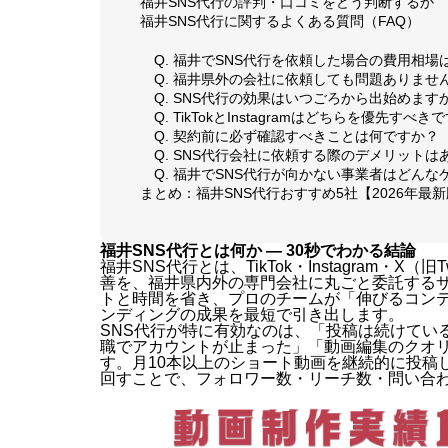
福井SNS代行の評判・口コミをどう判断するか
福井SNS代行に関するよくある質問（FAQ）
Q. 福井でSNS代行を依頼した場合の費用相
Q. 福井県外の会社に依頼しても問題ありませ
Q. SNS代行の効果はいつごろから出始めます
Q. TikTokとInstagramはどちらを優先すべき
Q. 契約前に必ず確認すべきことは何ですか？
Q. SNS代行会社に依頼する際のデメリットは
Q. 福井でSNS代行が向かない事業者はどんな
まとめ：福井SNS代行おすすめ5社【2026年最
福井SNS代行とは何か — 30秒でわかる結論
福井SNS代行とは、TikTok・Instagram・X
善を、福井県内外の専門会社に丸ごと委託するサ
トと時間を省き、プロのチームが「伸びるコン
ンディングの成果を最短で引き出します。
SNS代行が特に有効なのは、「投稿は続けてい
職でアカウントが止まった」「動画編集のクオ
す。月10本以上のショート動画を継続的に投稿
回すことで、フォロワー数・リーチ数・問い合