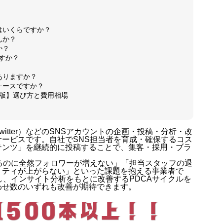
場はいくらですか？
お問い合
んか？
か？
ですか？
ありますか？
ケースですか？
お客様の
新版】選び方と費用相場
（旧Twitter）などのSNSアカウントの企画・投稿・分析・改
動画制作
ービスです。自社でSNS担当者を育成・確保するコス
テンツ」を継続的に投稿することで、集客・採用・ブラ
るのに全然フォロワーが増えない」「担当スタッフの退
リティが上がらない」といった課題を抱える事業者で
し、インサイト分析をもとに改善するPDCAサイクルを
ブログ
わせ数のいずれも改善が期待できます。