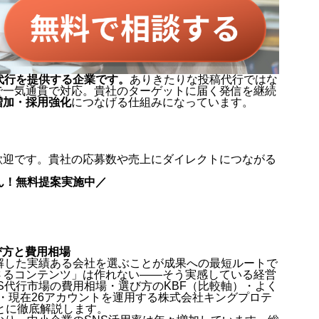
代行を提供する企業です。
ありきたりな投稿代行ではな
で一気通貫で対応。貴社のターゲットに届く発信を継続
増加・採用強化
につなげる仕組みになっています。
歓迎です。貴社の応募数や売上にダイレクトにつながる
ん！無料提案実施中／
び方と費用相場
解した実績ある会社を選ぶことが成果への最短ルートで
さるコンテンツ」は作れない——そう実感している経営
S代行市場の費用相場・選び方のKBF（比較軸）・よく
上・現在26アカウントを運用する株式会社キングプロテ
もとに徹底解説します。