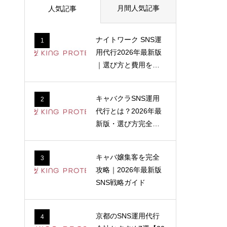
月間人気記事
人気記事
ナイトワーク SNS運
1
用代行2026年最新版
｜選び方と費用を解
説
キャバクラSNS運用
2
代行とは？2026年最
新版・選び方完全ガ
イド
キャバ嬢集客を完全
3
攻略｜2026年最新版
SNS戦略ガイド
京都のSNS運用代行
4