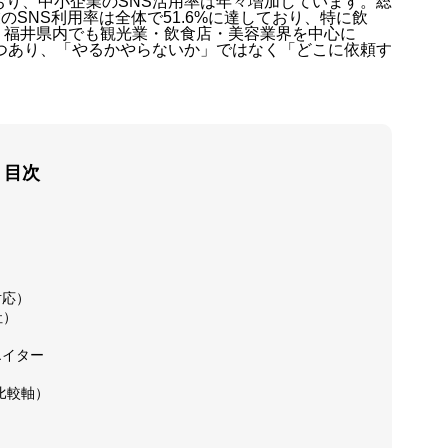
おり、中小企業のSNS活用率は年々増加しています。総
のSNS利用率は全体で51.6%に達しており、特に飲
。福井県内でも観光業・飲食店・美容業界を中心に
準化しつつあり、「やるかやらないか」ではなく「どこに依頼す
会社概要
目次
特定商取
対応）
社）
プライバ
エイター
比較軸）
利用規約