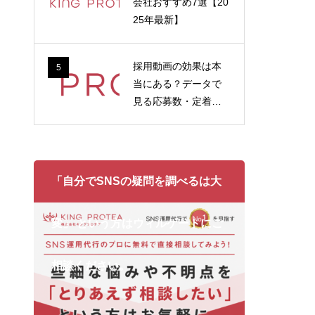
会社おすすめ7選【20
25年最新】
採用動画の効果は本
5
当にある？データで
見る応募数・定着率
への影響
「自分でSNSの疑問を調べるは大
変」 という方はウィルゲートにご
相談ください。