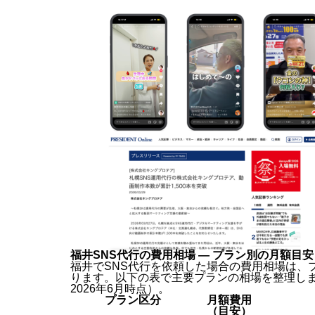
福井SNS代行の費用相場 — プラン別の月額目安
福井でSNS代行を依頼した場合の費用相場は、
ります。以下の表で主要プランの相場を整理し
2026年6月時点）。
プラン区分
月額費用
（目安）