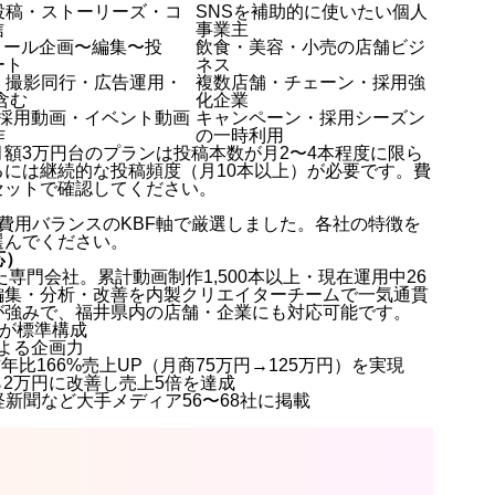
投稿・ストーリーズ・コ
SNSを補助的に使いたい個人
信
事業主
k・リール企画〜編集〜投
飲食・美容・小売の店舗ビジ
ート
ネス
・撮影同行・広告運用・
複数店舗・チェーン・採用強
含む
化企業
・採用動画・イベント動画
キャンペーン・採用シーズン
作
の一時利用
額3万円台のプランは投稿本数が月2〜4本程度に限ら
には継続的な投稿頻度（月10本以上）が必要です。費
セットで確認してください。
費用バランスのKBF軸で厳選しました。各社の特徴を
選んでください。
応）
化した専門会社。累計動画制作1,500本以上・現在運用中26
編集・分析・改善を内製クリエイターチームで一気通貫
が強みで、福井県内の店舗・企業にも対応可能です。
稿が標準構成
による企画力
年比166%売上UP（月商75万円→125万円）を実現
から2万円に改善し売上5倍を達成
・日経新聞など大手メディア56〜68社に掲載