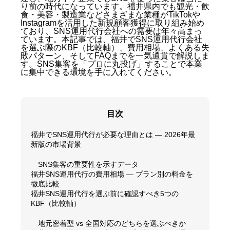
り前の時代になっています。福井県内でも観光・飲
食・美容・製造業などさまざまな業種がTikTokや
Instagramを活用した新規顧客獲得に取り組み始め
ており、SNS運用代行会社への需要は年々高まっ
ています。本記事では、福井でSNS運用代行会社
を選ぶ際のKBF（比較軸）、費用相場、よくある失
敗パターン、そしてFAQまでを一気通貫で解説しま
す。SNS集客を「プロに丸投げ」することで本業
に集中できる環境を手に入れてください。
目次
福井でSNS運用代行が必要な理由とは — 2026年最
新版の市場背景
SNS集客の重要性を示すデータ
福井SNS運用代行の費用相場 — プラン別の料金を
徹底比較
福井SNS運用代行を選ぶ前に確認すべき5つの
KBF（比較軸）
地元密着型 vs 全国対応のどちらを選ぶべきか