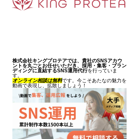
動画制作事例
会社概要
お問い合わせ
株式会社キングプロテアでは、貴社のSNSアカウ
ントを丸ごとお任せいただき、採用・集客・ブラン
ディングに直結するSNS運用代行
を行っていま
す。
オンライン相談は無料
です。今こそあたなの魅力を
動画で表現し、拡散しましょう！