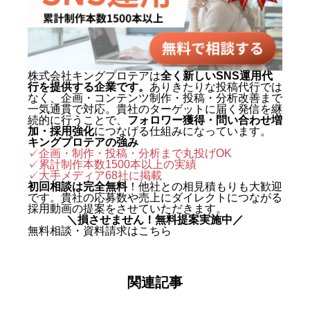
名・来店・売上」へ変える設計に
定評がある。 キャリアの原点は、
札幌でも有数のAI先進企業・株式
会社エグゼクティブマーケティン
株式会社キングプロテアは
全く新しいSNS運用代
行を提供する企業です。
ありきたりな投稿代行では
グジャパン。執行役員を2年間務
なく、企画・コンテンツ制作・投稿・分析改善まで
め、AIO対策（AI検索最適化）を
一気通貫で対応。貴社のターゲットに届く発信を継
続的に行うことで、
フォロワー獲得・問い合わせ増
はじめとする最先端のAIマーケテ
加・採用強化
につなげる仕組みになっています。
キングプロテアの強み
ィングを実戦の現場で体得した。
✓企画・制作・投稿・分析まで丸投げOK
✓累計制作本数1500本以上の実績
2024年に株式会社キングプロテア
✓
大手メディア68社に掲載
を創業。 実績は数字で裏づけられ
初回相談は完全無料
！他社との相見積もりも大歓迎
です。貴社の応募数や売上にダイレクトにつながる
ている。SNS運用代行事業では、
採用動画の提案をさせていただきます。
＼損させません！無料提案実施中／
自社アカウントを「札幌 SNS運用
無料相談・資料請求はこちら
代行会社 おすすめ」で立ち上げわ
ずか1ヶ月で検索1位を獲得。Goo
関連記事
gleニュースをはじめ大手メディア
68社に掲載され、北海道有数の運