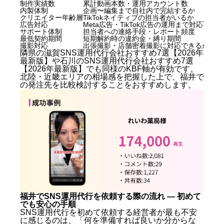
制作実績数
累計動画本数・運用アカウント数
りますか？
内製体制
企画〜編集まで自社内で完結するか
Q. 自社でSNSを運用してきたが伸びない。代行に
クリエイター年齢層
TikTokネイティブの担当者がいるか
広告対応
Meta広告・TikTok広告の運用まで対応可能か
切り替える判断基準は？
サポート体制
担当者への連絡手段・レポート頻度
Q. SNS運用代行と広告運用は別で発注すべきです
最低契約期間
短期解約時の違約金・縛り期間
か？
撮影対応
出張撮影・店舗密着撮影に対応できるか
隣県の
滋賀SNS運用代行会社おすすめ7選【2026年
Q. 夜職・水商売系の店舗もSNS運用代行を依頼で
最新版】
や
石川のSNS運用代行会社おすすめ7選
きますか？
【2026年最新版】
でも同様のKBF軸が有効です。
まとめ：福井SNS運用代行2026年最新版 — 選び方と
北陸・近畿エリアの相場感を把握した上で、福井で
次の一歩
の発注先を比較検討することをおすすめします。
福井でSNS運用代行を依頼する際の流れ — 初めて
でも安心の手順
SNS運用代行を初めて依頼する経営者が最も不安
に感じるのは、「何を準備すれば良いか分からな