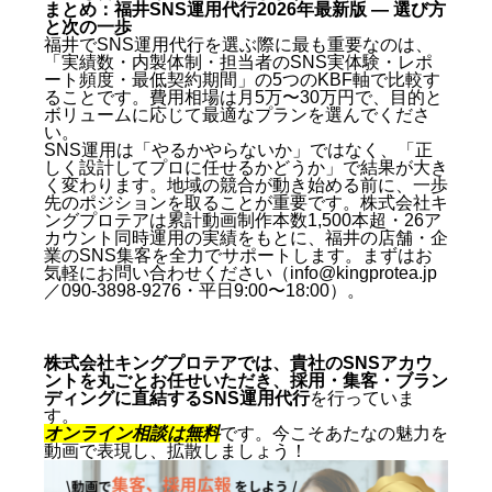
まとめ：福井SNS運用代行2026年最新版 — 選び方
と次の一歩
福井でSNS運用代行を選ぶ際に最も重要なのは、
「実績数・内製体制・担当者のSNS実体験・レポ
ート頻度・最低契約期間」の5つのKBF軸で比較す
ることです。費用相場は月5万〜30万円で、目的と
ボリュームに応じて最適なプランを選んでくださ
い。
SNS運用は「やるかやらないか」ではなく、「正
しく設計してプロに任せるかどうか」で結果が大き
く変わります。地域の競合が動き始める前に、一歩
先のポジションを取ることが重要です。株式会社キ
ングプロテアは累計動画制作本数1,500本超・26ア
カウント同時運用の実績をもとに、福井の店舗・企
業のSNS集客を全力でサポートします。まずはお
気軽にお問い合わせください（info@kingprotea.jp
／090-3898-9276・平日9:00〜18:00）。
株式会社キングプロテアでは、貴社のSNSアカウ
ントを丸ごとお任せいただき、採用・集客・ブラン
ディングに直結するSNS運用代行
を行っていま
す。
オンライン相談は無料
です。今こそあたなの魅力を
動画で表現し、拡散しましょう！