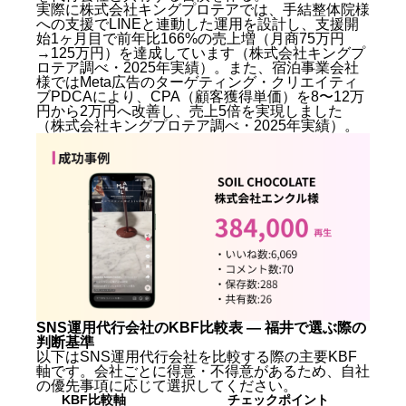
版の市場背景
実際に株式会社キングプロテアでは、手結整体院様
への支援でLINEと連動した運用を設計し、支援開
SNS集客の重要性を示すデータ
始1ヶ月目で前年比166%の売上増（月商75万円
→125万円）を達成しています（株式会社キングプ
福井SNS運用代行の費用相場 — プラン別の料金を徹
ロテア調べ・2025年実績）。また、宿泊事業会社
底比較
様ではMeta広告のターゲティング・クリエイティ
福井SNS運用代行を選ぶ前に確認すべき5つの
ブPDCAにより、CPA（顧客獲得単価）を8〜12万
KBF（比較軸）
円から2万円へ改善し、売上5倍を実現しました
（株式会社キングプロテア調べ・2025年実績）。
地元密着型 vs 全国対応のどちらを選ぶべきか
福井でSNS運用代行に失敗する典型パターン3選と対
策
SNS運用代行会社のKBF比較表 — 福井で選ぶ際の判
断基準
福井でSNS運用代行を依頼する際の流れ — 初めてで
も安心の手順
福井のSNS運用代行に関するよくある質問（FAQ）
Q. 福井のSNS運用代行の費用相場はいくらです
か？
SNS運用代行会社のKBF比較表 — 福井で選ぶ際の
Q. 福井に対応できるSNS運用代行会社はあります
判断基準
か？
以下はSNS運用代行会社を比較する際の主要KBF
Q. TikTokとInstagramのどちらから始めるべきです
軸です。会社ごとに得意・不得意があるため、自社
か？
の優先事項に応じて選択してください。
Q. SNS運用代行の効果が出るまでどのくらいかか
KBF比較軸
チェックポイント