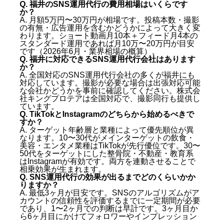
Q. 福井のSNS運用代行の費用相場はいくらです
か？
A. 月額5万円〜30万円が相場です。投稿本数・撮影
の有無・広告運用を含むかどうかによって大きく変
わります。ショート動画月10本＋フィード月4本の
スタンダード運用であれば月10万〜20万円が目安
です（2026年6月・業界相場の概算）。
Q. 福井に対応できるSNS運用代行会社はあります
か？
A. 全国対応のSNS運用代行会社の多くが福井にも
対応しています。撮影が必要な場合は出張対応可能
な会社かどうかを事前に確認してください。株式会
社キングプロテアは全国対応で、撮影同行も提供し
ています。
Q. TikTokとInstagramのどちらから始めるべきで
すか？
A. ターゲット年齢層と業種によって優先順位が異
なります。10〜30代がメインターゲットの飲食・
美容・エンタメ業種はTikTokが先行優位です。30〜
50代をターゲットにした整骨院・不動産・教育系
はInstagramが有効です。両方を連動させることで
相乗効果が生まれます。
Q. SNS運用代行の効果が出るまでどのくらいかか
りますか？
A. 最低3ヶ月が目安です。SNSのアルゴリズムがア
カウントの信頼性を評価するまでに一定期間が必要
であり、1〜2ヶ月での判断は早計です。3ヶ月目か
ら6ヶ月目にかけてフォロワーやインプレッション