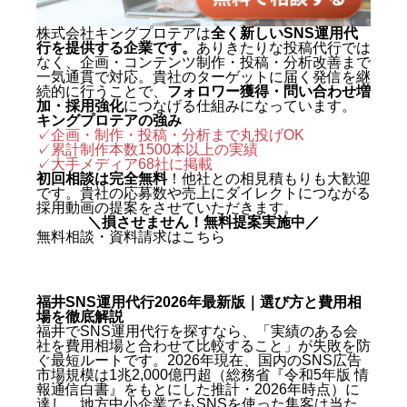
株式会社キングプロテアは
全く新しいSNS運用代
行を提供する企業です。
ありきたりな投稿代行では
なく、企画・コンテンツ制作・投稿・分析改善まで
一気通貫で対応。貴社のターゲットに届く発信を継
続的に行うことで、
フォロワー獲得・問い合わせ増
加・採用強化
につなげる仕組みになっています。
キングプロテアの強み
✓企画・制作・投稿・分析まで丸投げOK
✓累計制作本数1500本以上の実績
✓
大手メディア68社に掲載
初回相談は完全無料
！他社との相見積もりも大歓迎
です。貴社の応募数や売上にダイレクトにつながる
採用動画の提案をさせていただきます。
＼損させません！無料提案実施中／
無料相談・資料請求はこちら
福井SNS運用代行2026年最新版｜選び方と費用相
場を徹底解説
福井でSNS運用代行を探すなら、「実績のある会
社を費用相場と合わせて比較すること」が失敗を防
ぐ最短ルートです。2026年現在、国内のSNS広告
市場規模は1兆2,000億円超（総務省『令和5年版 情
報通信白書』をもとにした推計・2026年時点）に
達し、地方中小企業でもSNSを使った集客は当た