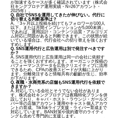
が加速するケースが多く確認されています（株式会
社キングプロテア運用実績・N=26アカウント・
2025年）。
Q. 自社でSNSを運用してきたが伸びない。代行に
切り替える判断基準は？
A. 「3ヶ月以上投稿を続けてもフォロワーが100人
以下、または月間インプレッションが5,000未満」
であれば、運用設計・コンテンツ品質・アルゴリズ
ム対応に問題があると判断できます。この状態が続
いている場合は、代行会社への切り替えを強くおす
すめします。
Q. SNS運用代行と広告運用は別で発注すべきです
か？
A. SNS運用代行と広告運用は同一の会社に依頼す
ることを強くおすすめします。オーガニック投稿の
パフォーマンスデータを広告クリエイティブに流用
できるため、CPAの改善スピードが大幅に上がり
ます。分離発注すると情報共有の齟齬が生じ、効率
が下がります。
Q. 夜職・水商売系の店舗もSNS運用代行を依頼で
きますか？
A. 対応している会社とそうでない会社がありま
す。株式会社キングプロテアは夜職特化プランを併
設しており、キャバ・ホスト・ラウンジ・ガールズ
バー等の店舗アカウント運用やキャスト個人アカウ
ントの育成、TikTokライブ支援・ライバー育成まで
対応しています。BAN対策や規約遵守のライティ
ングも含めて専門的に支援します。