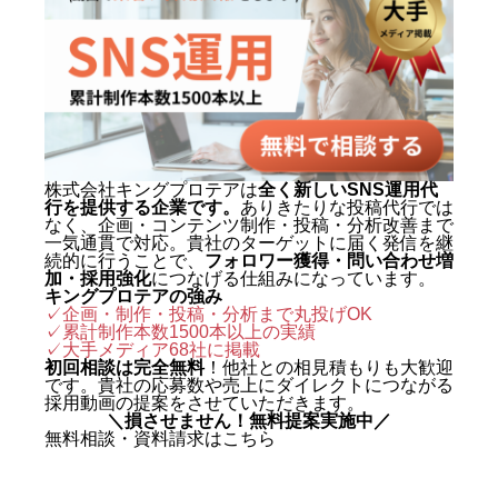
株式会社キングプロテアは
全く新しいSNS運用代
行を提供する企業です。
ありきたりな投稿代行では
なく、企画・コンテンツ制作・投稿・分析改善まで
一気通貫で対応。貴社のターゲットに届く発信を継
続的に行うことで、
フォロワー獲得・問い合わせ増
加・採用強化
につなげる仕組みになっています。
キングプロテアの強み
✓企画・制作・投稿・分析まで丸投げOK
✓累計制作本数1500本以上の実績
✓
大手メディア68社に掲載
初回相談は完全無料
！他社との相見積もりも大歓迎
です。貴社の応募数や売上にダイレクトにつながる
採用動画の提案をさせていただきます。
＼損させません！無料提案実施中／
無料相談・資料請求はこちら