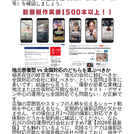
等）を確認しましょう。
地元密着型 vs 全国対応のどちらを選ぶべきか
福井在住の経営者から「地元の会社に頼むべきか、
全国対応の会社に頼むべきか」という質問は非常に
多いです。結論から言うと、「撮影が必要な業種は
地元または出張対応可能な会社、テキスト・デザイ
ン中心の運用なら全国対応でも問題ない」が正解で
す。
店舗の雰囲気やスタッフの人柄を伝えるショート動
画を中心に据えるなら、定期的な撮影訪問が欠かせ
ません。その場合は月1〜2回の撮影に対応できる
体制かどうかを契約前に確認してください。なお、
石川のSNS運用代行会社おすすめ7選【2026年最新
版】
でも触れているように、北陸エリアでは撮影訪
問対応可能な全国規模の会社が増えており、福井で