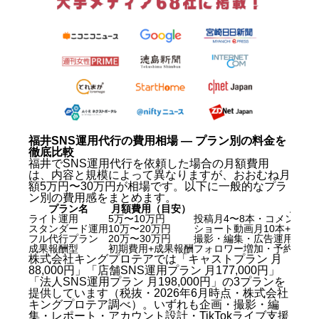
福井SNS運用代行の費用相場 — プラン別の料金を
徹底比較
福井でSNS運用代行を依頼した場合の月額費用
は、内容と規模によって異なりますが、おおむね月
額5万円〜30万円が相場です。以下に一般的なプラ
ン別の費用感をまとめます。
プラン名
月額費用（目安）
主な
ライト運用
5万〜10万円
投稿月4〜8本・コメント管
スタンダード運用
10万〜20万円
ショート動画月10本+フィ
フル代行プラン
20万〜30万円
撮影・編集・広告運用込み
成果報酬型
初期費用+成果報酬
フォロワー増加・予約数に
株式会社キングプロテアでは「キャストプラン 月
88,000円」「店舗SNS運用プラン 月177,000円」
「法人SNS運用プラン 月198,000円」の3プランを
提供しています（税抜・2026年6月時点・株式会社
キングプロテア調べ）。いずれも企画・撮影・編
集・レポート・アカウント設計・TikTokライブ支援