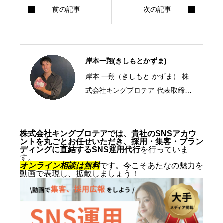
岸本一翔(きしもとかずま)
岸本 一翔（きしもと かずま） 株
式会社キングプロテア 代表取締役
CEO／SNSマーケティング・ショ
ート動画の専門家 2005年、札幌
市生まれ。10代からSNSマーケテ
株式会社キングプロテアでは、貴社のSNSアカウ
ントを丸ごとお任せいただき、採用・集客・ブラン
ィングの最前線に立ち、ショート
ディングに直結するSNS運用代行
を行っていま
す。
動画を軸にした集客・ブランディ
オンライン相談は無料
です。今こそあたなの魅力を
動画で表現し、拡散しましょう！
ングを専門とする。SNS運用代行
およびショート動画制作では累計
1,500本以上を手がけ、再生され
る動画の型と、フォロワーを「指