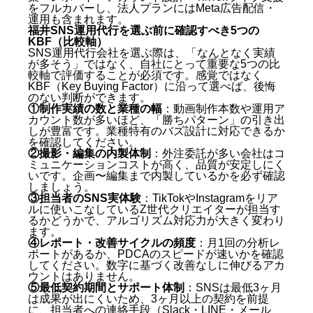
をフルカバーし、法人プランにはMeta広告配信・
運用も含まれます。
福井SNS運用代行を選ぶ前に確認すべき5つの
KBF（比較軸）
SNS運用代行会社を選ぶ際は、「なんとなく実績
が多そう」ではなく、自社にとって重要な5つの比
較軸で評価することが必須です。感覚ではなく
KBF（Key Buying Factor）に沿って選べば、後悔
のない判断ができます。
①制作実績の数と業種の幅
：動画制作本数や運用ア
カウント数が多いほど、「勝ちパターン」の引き出
しが豊富です。業種特有のバズ設計に対応できるか
を確認してください。
②撮影・編集の内製体制
：外注委託が多い会社はコ
ミュニケーションコストが高く、品質が安定しにく
いです。企画〜編集まで内製しているかを必ず確認
しましょう。
③担当者のSNS実体験
：TikTokやInstagramをリア
ルに使いこなしているZ世代クリエイターが担当す
るかどうかで、アルゴリズム対応力が大きく変わり
ます。
④レポート・改善サイクルの頻度
：月1回の分析レ
ポートがあるか、PDCAのスピードが速いかを確認
してください。数字に基づく改善なしに伸びるアカ
ウントはありません。
⑤最低契約期間とサポート体制
：SNSは最低3ヶ月
は成果が出にくいため、3ヶ月以上の契約を前提
に、担当者への連絡手段（Slack・LINE・メール