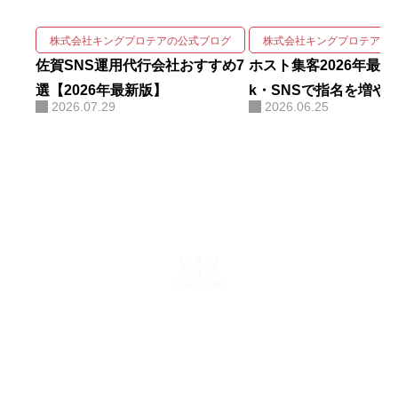
用実績を誇る。 強みは、SNSの企
画・撮影・編集・運用をワンスト
株式会社キングプロテアの公式ブログ
株式会社キングプロテアの
ップで回しながら、そこにAIを掛
佐賀SNS運用代行会社おすすめ7
ホスト集客2026年最新版
け合わせて成果を伸ばす実装力に
選【2026年最新版】
k・SNSで指名を増や
2026.07.29
2026.06.25
ある。AIコンサルティング・AI研
修・自社AIツール開発も手がけ、
勘や感覚ではなくデータと仕組み
で「バズ」を再現する。AI活用に
関する電子書籍も出版している。
株式会社キングプロテア
〒160-0022 東京都新宿区新宿6-29-11 新宿イーストクロスタ
ワー10F
mail：info@kingprotea.jp