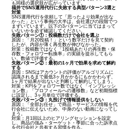
も同様の選択肢が広がっています。
福井でSNS運用代行に失敗する典型パターン3選と
対策
SNS運用代行を依頼して「思ったより効果が出な
かった」という事例の大半は、会社選びの段階でつ
まずいています。以下の3パターンに当てはまって
いないかを必ず確認してください。
失敗パターン①：投稿数だけで会社を選ぶ
原因：「月20投稿！」という数字だけを見て契約
したが、内容が薄く再生数が伸びなかった。
対策：投稿数ではなく「1投稿あたりの再生数・保
存数・フォロワー転換率」の実績を提示してもら
い、数値で評価する。
失敗パターン②：最初の1ヶ月で効果を求めて解約
する
原因：SNSはアカウントの評価がアルゴリズムに
認識されるまで最低3ヶ月かかるにもかかわらず、
1ヶ月で結果が出ないと判断して解約してしまう。
対策：KPIをフォロワー数ではなく「インプレッシ
ョン数」「プロフィールへの遷移数」など初期指標
に設定し、3ヶ月単位で評価する。
失敗パターン③：丸投げで情報提供をしない
原因：「全部お任せ」で商品・サービスの情報を代
行会社に伝えないため、中身のない動画になってし
まう。
対策：月1回以上のヒアリングセッションを設定
し、商品の強み・ターゲット・季節に合った訴求点
福井でSNS運用代行が必要な理由とは — 2026年最新
を代行会社と共有する習慣を作る。