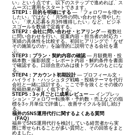
い」という点です。以下のステップで進めれば、ス
ムーズに運用をスタートできます。
STEP1：目的を明確にする
— 「フォロワーを増や
したい」ではなく「月5件の問い合わせを増やした
い」「求人応募を月3件獲得したい」など、ビジネ
スゴールを数値で定義する。
STEP2：会社に問い合わせ・ヒアリング
— 複数社
に問い合わせを行い、提案内容・担当者の対応力・
実績の具体性を比較する。初回ヒアリングで「なぜ
その施策なのか」を論理的に説明できる会社を選
ぶ。
STEP3：プラン・契約内容の確認
— 月額費用・投
稿本数・撮影頻度・レポート内容・解約条件を書面
で確認する。口頭合意のみは後トラブルのもとにな
る。
STEP4：アカウント初期設計
— プロフィール文・
ハイライト・ハッシュタグ戦略・投稿テーマを代行
会社と一緒に設計する。ここで手を抜くとその後の
投稿効果が著しく低下する。
STEP5：3ヶ月ごとに成果レビュー
— インプレッ
ション・フォロワー転換率・予約数・売上などの指
標を3ヶ月単位で評価し、改善サイクルを回し続け
る。
福井のSNS運用代行に関するよくある質問
（FAQ）
福井でSNS運用代行を検討している経営者から実
際に寄せられることが多い質問と、その回答をまと
めました。