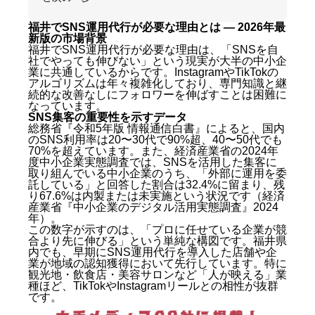
福井でSNS運用代行が必要な理由とは — 2026年最
新版の市場背景
福井でSNS運用代行が必要な理由は、「SNSを自
社でやっても伸びない」という現実が大半の中小企
業に共通しているからです。InstagramやTikTokの
アルゴリズムは年々複雑化しており、専門知識と継
続的な改善なしにフォロワーを伸ばすことは困難に
なっています。
SNS集客の重要性を示すデータ
総務省『令和5年版 情報通信白書』によると、国内
のSNS利用率は20〜30代で90%超、40〜50代でも
70%を超えています。また、経済産業省の2024年
度中小企業実態調査では、SNSを活用した集客に
取り組んでいる中小企業のうち、「外部に運用を委
託している」と回答した割合は32.4%に留まり、残
り67.6%は内製または未実施という状況です（経済
産業省『中小企業のデジタル活用実態調査』2024
年）。
この数字が示すのは、「プロに任せている企業が競
合より先に伸びる」という単純な構図です。福井県
内でも、早期にSNS運用代行を導入した店舗や企
業が地域の認知獲得において先行しています。特に
観光地・飲食店・美容サロンなど「人が映える」業
種ほど、TikTokやInstagramリールとの相性が抜群
です。