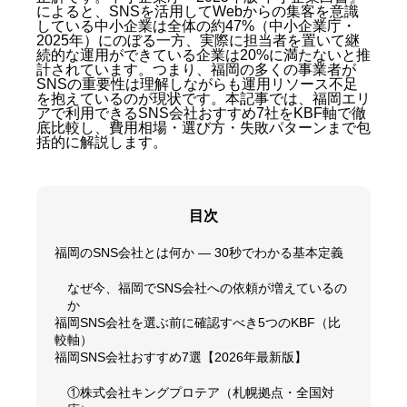
によると、SNSを活用してWebからの集客を意識
している中小企業は全体の約47%（中小企業庁・
2025年）にのぼる一方、実際に担当者を置いて継
続的な運用ができている企業は20%に満たないと推
計されています。つまり、福岡の多くの事業者が
SNSの重要性は理解しながらも運用リソース不足
を抱えているのが現状です。本記事では、福岡エリ
アで利用できるSNS会社おすすめ7社をKBF軸で徹
底比較し、費用相場・選び方・失敗パターンまで包
括的に解説します。
目次
福岡のSNS会社とは何か — 30秒でわかる基本定義
なぜ今、福岡でSNS会社への依頼が増えているの
か
福岡SNS会社を選ぶ前に確認すべき5つのKBF（比
較軸）
福岡SNS会社おすすめ7選【2026年最新版】
①株式会社キングプロテア（札幌拠点・全国対