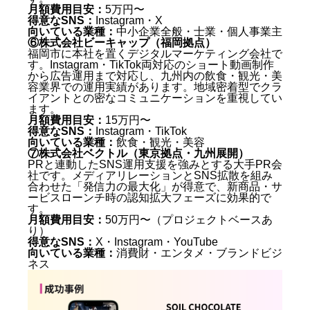
月額費用目安：
5万円〜
得意なSNS：
Instagram・X
向いている業種：
中小企業全般・士業・個人事業主
⑥株式会社ビーキャップ（福岡拠点）
福岡市に本社を置くデジタルマーケティング会社で
す。Instagram・TikTok両対応のショート動画制作
から広告運用まで対応し、九州内の飲食・観光・美
容業界での運用実績があります。地域密着型でクラ
イアントとの密なコミュニケーションを重視してい
ます。
月額費用目安：
15万円〜
得意なSNS：
Instagram・TikTok
向いている業種：
飲食・観光・美容
⑦株式会社ベクトル（東京拠点・九州展開）
PRと連動したSNS運用支援を強みとする大手PR会
社です。メディアリレーションとSNS拡散を組み
合わせた「発信力の最大化」が得意で、新商品・サ
ービスローンチ時の認知拡大フェーズに効果的で
す。
月額費用目安：
50万円〜（プロジェクトベースあ
り）
得意なSNS：
X・Instagram・YouTube
向いている業種：
消費財・エンタメ・ブランドビジ
ネス
福岡のSNS会社とは何か — 30秒でわかる基本定義