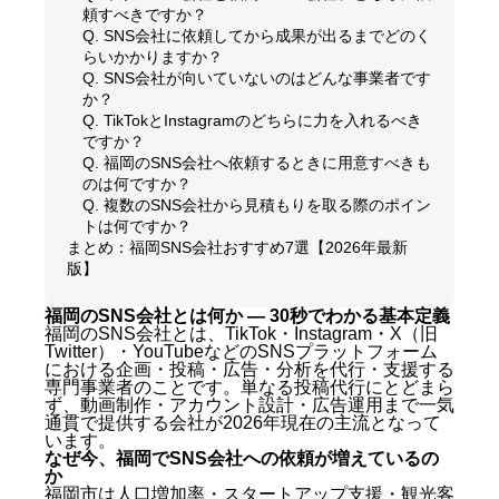
頼すべきですか？
Q. SNS会社に依頼してから成果が出るまでどのく
らいかかりますか？
Q. SNS会社が向いていないのはどんな事業者です
か？
Q. TikTokとInstagramのどちらに力を入れるべき
ですか？
Q. 福岡のSNS会社へ依頼するときに用意すべきも
のは何ですか？
Q. 複数のSNS会社から見積もりを取る際のポイン
トは何ですか？
まとめ：福岡SNS会社おすすめ7選【2026年最新
版】
福岡のSNS会社とは何か — 30秒でわかる基本定義
福岡のSNS会社とは、TikTok・Instagram・X（旧
Twitter）・YouTubeなどのSNSプラットフォーム
における企画・投稿・広告・分析を代行・支援する
専門事業者のことです。単なる投稿代行にとどまら
ず、動画制作・アカウント設計・広告運用まで一気
通貫で提供する会社が2026年現在の主流となって
います。
なぜ今、福岡でSNS会社への依頼が増えているの
か
福岡市は人口増加率・スタートアップ支援・観光客