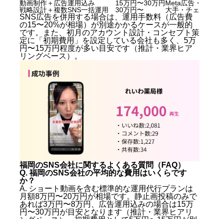
動画制作＋広告運用込み
15万円〜30万円
Meta広告・Tik
戦略設計＋複数SNS一括運用
30万円〜
大手・チェーン
SNS広告を併用する場合は、運用手数料（広告費
の15〜20%が相場）が別途かかるケースが一般的
です。また、初月のアカウント設計・コンセプト策
定に「初期費用」を設定している会社も多く、5万
円〜15万円程度が多い目安です（推計・業界ヒア
リングベース）。
福岡のSNS会社に関するよくある質問（FAQ）
Q. 福岡のSNS会社の平均的な費用はいくらです
か？
A. ショート動画を含む標準的な運用代行プランは
月額8万円〜20万円が相場です。静止画投稿のみで
あれば3万円〜8万円、広告運用込みの場合は15万
円〜30万円が目安となります（推計・業界ヒアリ