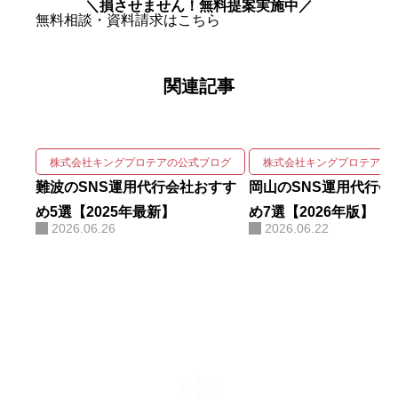
＼損させません！無料提案実施中／
自社アカウントを「札幌 SNS運用
無料相談・資料請求はこちら
代行会社 おすすめ」で立ち上げわ
ずか1ヶ月で検索1位を獲得。Goo
関連記事
gleニュースをはじめ大手メディア
68社に掲載され、北海道有数の運
用実績を誇る。 強みは、SNSの企
画・撮影・編集・運用をワンスト
株式会社キングプロテアの公式ブログ
株式会社キングプロテアの
ップで回しながら、そこにAIを掛
難波のSNS運用代行会社おすす
岡山のSNS運用代行会
け合わせて成果を伸ばす実装力に
め5選【2025年最新】
め7選【2026年版】
2026.06.26
2026.06.22
ある。AIコンサルティング・AI研
修・自社AIツール開発も手がけ、
勘や感覚ではなくデータと仕組み
で「バズ」を再現する。AI活用に
関する電子書籍も出版している。