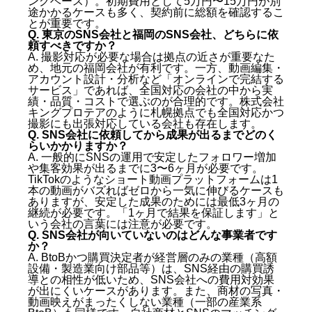
ングベース）。初期費用として5万円〜15万円が別
途かかるケースも多く、契約前に総額を確認するこ
とが重要です。
Q. 東京のSNS会社と福岡のSNS会社、どちらに依
頼すべきですか？
A. 撮影対応が必要な場合は拠点の近さが重要なた
め、地元の福岡会社が有利です。一方、動画編集・
アカウント設計・分析など「オンラインで完結する
サービス」であれば、全国対応の会社の中から実
績・品質・コストで選ぶのが合理的です。株式会社
キングプロテアのように札幌拠点でも全国対応かつ
撮影にも出張対応している会社も存在します。
Q. SNS会社に依頼してから成果が出るまでどのく
らいかかりますか？
A. 一般的にSNSの運用で安定したフォロワー増加
や集客効果が出るまでに3〜6ヶ月が必要です。
TikTokのようなショート動画プラットフォームは1
本の動画がバズればゼロから一気に伸びるケースも
ありますが、安定した成果のためには最低3ヶ月の
継続が必要です。「1ヶ月で結果を保証します」と
いう会社の言葉には注意が必要です。
Q. SNS会社が向いていないのはどんな事業者です
か？
A. BtoBかつ購買決定者が経営層のみの業種（高額
設備・製造業向け部品等）は、SNS経由の購買誘
導との相性が低いため、SNS会社への費用対効果
が出にくいケースがあります。また、商材の写真・
動画映えがまったくしない業種（一部の産業系