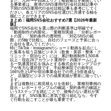
また、九州〜中四国エリアで複数拠点を展開してい
る事業者は、
唐津のSNS運用代行会社比較記事
や
下関のSNS運用代行会社比較記事
も参考にしてく
ださい。各エリアのSNS会社選びに共通する軸を
掴むことができます。
まとめ：福岡SNS会社おすすめ7選【2026年最新
版】
福岡でSNS会社を選ぶ際の判断基準は明確です。
「動画制作の内製化」「業種別実績」「分析レポー
トの質」「契約条件の透明性」「対応SNSの範
囲」の5軸で比較し、自社のフェーズと予算に合っ
た会社を選んでください。
特にTikTok・Instagramのショート動画を起点にし
た集客を狙う店舗ビジネス（飲食・美容・整体・ク
リニック・宿泊など）には、累計動画制作1,500本
以上・現在26アカウント運用中・内製チームによ
る一気通貫対応を強みとする株式会社キングプロテ
アが有力な選択肢です。手結整体院での前年比
166%売上UPや宿泊事業会社での売上5倍達成な
ど、店舗型ビジネスでの成果実績が豊富に揃ってい
ます。
まずは複数社に相見積もりを依頼し、業種別事例の
提示・レポートサンプルの確認・契約条件の確認と
いう3ステップを踏むことで、後悔のない選社が実
現します。SNS集客に本気で取り組むなら、今す
ぐ行動を起こすことが最も重要です。