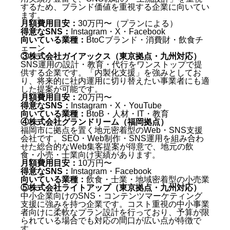
するため、ブランド価値を重視する企業に向いてい
ます。
月額費用目安：
30万円〜（プランによる）
得意なSNS：
Instagram・X・Facebook
向いている業種：
BtoCブランド・消費財・飲食チ
ェーン
③株式会社ガイアックス（東京拠点・九州対応）
SNS運用の設計・教育・代行をワンストップで提
供する企業です。「内製化支援」を強みとしてお
り、将来的に社内運用に切り替えたい事業者にも適
した提案が可能です。
月額費用目安：
20万円〜
得意なSNS：
Instagram・X・YouTube
向いている業種：
BtoB・人材・IT・教育
④株式会社グランドリーム（福岡拠点）
福岡市に拠点を置く地元密着型のWeb・SNS支援
会社です。SEO・Web制作・SNS運用を組み合わ
せた総合的なWeb集客提案が得意で、地元の飲
食・小売・士業向け実績があります。
月額費用目安：
10万円〜
得意なSNS：
Instagram・Facebook
向いている業種：
飲食・士業・地域密着型の小売業
⑤株式会社ライトアップ（東京拠点・九州対応）
中小企業向けのSNS・コンテンツマーケティング
支援に強みを持つ企業です。コスト重視の中小事業
者向けに柔軟なプラン設計を行っており、予算が限
られている場合でも対応の間口が広い点が特徴で
す。