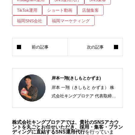
TikTok運用
ショート動画
店舗集客
福岡SNS会社
福岡マーケティング
岸本一翔(きしもとかずま)
岸本 一翔（きしもと かずま） 株
式会社キングプロテア 代表取締役
CEO／SNSマーケティング・ショ
ート動画の専門家 2005年、札幌
市生まれ。10代からSNSマーケテ
株式会社キングプロテアでは、貴社のSNSアカウ
ントを丸ごとお任せいただき、採用・集客・ブラン
ィングの最前線に立ち、ショート
ディングに直結するSNS運用代行
を行っていま