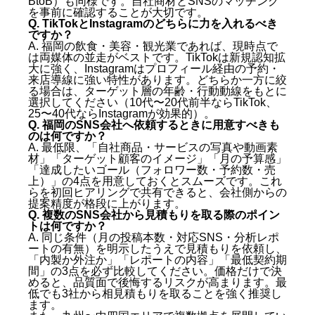
BtoB）も同様です。自社商材とSNSのマッチング
を事前に確認することが大切です。
Q. TikTokとInstagramのどちらに力を入れるべき
ですか？
A. 福岡の飲食・美容・観光業であれば、現時点で
は両媒体の並走がベストです。TikTokは新規認知拡
大に強く、Instagramはプロフィール経由の予約・
来店導線に強い特性があります。どちらか一方に絞
る場合は、ターゲット層の年齢・行動動線をもとに
選択してください（10代〜20代前半ならTikTok、
25〜40代ならInstagramが効果的）。
Q. 福岡のSNS会社へ依頼するときに用意すべきも
のは何ですか？
A. 最低限、「自社商品・サービスの写真や動画素
材」「ターゲット顧客のイメージ」「月の予算感」
「達成したいゴール（フォロワー数・予約数・売
上）」の4点を用意しておくとスムーズです。これ
らを初回ヒアリングで共有できると、会社側からの
提案精度が格段に上がります。
Q. 複数のSNS会社から見積もりを取る際のポイン
トは何ですか？
A. 同じ条件（月の投稿本数・対応SNS・分析レポ
ートの有無）を明示したうえで見積もりを依頼し、
「内製か外注か」「レポートの内容」「最低契約期
間」の3点を必ず比較してください。価格だけで決
めると、品質面で後悔するリスクが高まります。最
低でも3社から相見積もりを取ることを強く推奨し
ます。