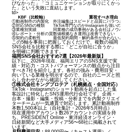
びなかった」「コミュニケーションが取りにくかっ
た」という失敗に直結します。
td>
KBF（比較軸）
重視すべき理由
①動画制作の内製化
外注編集はスピードと品質にバラつきが出
②対応SNSの種類
TikTok専門なのかInstagramも強いのか
③業種別実績
同業種の成功事例がある会社はノウハウが
④レポート・分析の質
数値根拠なき運用は改善できない
⑤契約の柔軟性
最低契約期間・解約条件が合わないと損失
この5軸を事前に把握しておくだけで、複数の福岡
SNS会社を比較する際に「どこが自社に合うか」
を明確に判断できます。
福岡SNS会社おすすめ7選【2026年最新版】
以下に、2026年現在、福岡エリアのSNS支援で実
績・対応力・コストパフォーマンスの観点から注目
すべき7社を紹介します。各社の強み・費用目安・
向いている業種を明示するので、自社のニーズと照
らし合わせながら確認してください。
①株式会社キングプロテア（札幌拠点・全国対応）
TikTok・Instagramのショート動画を起点にした集
客設計に特化したSNS運用代行会社です。企画・
台本・撮影・編集・投稿・分析までを内製クリエイ
ターチームが一気通貫で対応します。累計動画制作
本数1,500本以上（自社集計・2026年5月時点）、
現在運用中アカウント数26アカウントの実績を持
ち、PRESIDENT Online・東洋経済オンライン・
日経新聞など大手メディア56〜68社に掲載されて
います。
月額費用目安：
88,000円〜（キャスト運用）／