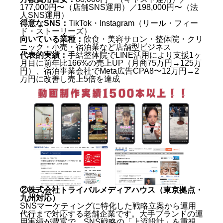
177,000円〜（店舗SNS運用）／198,000円〜（法
人SNS運用）
得意なSNS：
TikTok・Instagram（リール・フィー
ド・ストーリーズ）
向いている業種：
飲食・美容サロン・整体院・クリ
ニック・小売・宿泊業など店舗型ビジネス
代表的実績：
手結整体院でLINE活用により支援1ヶ
月目に前年比166%の売上UP（月商75万円→125万
円）、宿泊事業会社でMeta広告CPA8〜12万円→2
万円に改善し売上5倍を達成
②株式会社トライバルメディアハウス（東京拠点・
九州対応）
SNSマーケティングに特化した戦略立案から運用
代行まで対応する老舗企業です。大手ブランドの運
用実績が豊富で、SNS戦略の「上流設計」を重視