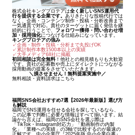
株式会社キングプロテアは
全く新しいSNS運用代
行を提供する企業です。
ありきたりな投稿代行では
なく、企画・コンテンツ制作・投稿・分析改善まで
一気通貫で対応。貴社のターゲットに届く発信を継
続的に行うことで、
フォロワー獲得・問い合わせ増
加・採用強化
につなげる仕組みになっています。
キングプロテアの強み
✓企画・制作・投稿・分析まで丸投げOK
✓累計制作本数1500本以上の実績
✓
大手メディア68社に掲載
初回相談は完全無料
！他社との相見積もりも大歓迎
です。貴社の応募数や売上にダイレクトにつながる
採用動画の提案をさせていただきます。
＼損させません！無料提案実施中／
無料相談・資料請求はこちら
福岡SNS会社おすすめ7選【2026年最新版】選び方
も解説
福岡でSNS運用を任せる会社を探しているなら、
この記事で判断に必要な情報はすべて揃います。結
論から言えば、福岡のSNS会社を選ぶ際は
「TikTok・Instagram対応力」「動画制作の内製
化」「業種への実績」の3軸で比較するのが最速の
正解です。中小企業庁『2025年版 中小企業白書』