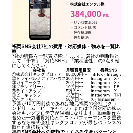
なぜ今、福岡でSNS会社への依頼が増えているのか
福岡SNS会社を選ぶ前に確認すべき5つのKBF（比較
軸）
福岡SNS会社おすすめ7選【2026年最新版】
①株式会社キングプロテア（札幌拠点・全国対応）
②株式会社トライバルメディアハウス（東京拠点・
福岡SNS会社7社の費用・対応媒体・強みを一覧比
九州対応）
較
③株式会社ガイアックス（東京拠点・九州対応）
7社の特徴を一覧表で整理します。選社の判断軸と
④株式会社グランドリーム（福岡拠点）
して「予算」「対応SNS」「業種適性」の3点を軸
⑤株式会社ライトアップ（東京拠点・九州対応）
にしてください。
⑥株式会社ビーキャップ（福岡拠点）
会社名
月額費用目安
得意SNS
動
①株式会社キングプロテア
88,000円〜
TikTok・Instagram
◎
⑦株式会社ベクトル（東京拠点・九州展開）
②トライバルメディアハウス
30万円〜
Instagram・X・FB
△
福岡SNS会社7社の費用・対応媒体・強みを一覧比較
③ガイアックス
20万円〜
Instagram・X・YT
△
福岡SNS会社への依頼でよくある失敗パターンと対策
④グランドリーム
10万円〜
Instagram・FB
△
⑤ライトアップ
5万円〜
Instagram・X
×
⑥ビーキャップ
15万円〜
Instagram・TikTok
○
失敗パターン①：実績の数だけで選んでしまった
⑦ベクトル
50万円〜
X・Instagram・YT
△
失敗パターン②：投稿本数だけ多く、分析がまった
予算が10万円前後であれば地元福岡の会社（グラ
ンドリーム・ビーキャップ）または全国対応の株式
くない
会社キングプロテアが候補になります。動画制作を
失敗パターン③：最低契約期間を確認せず高額な解
含めた一気通貫対応とコストパフォーマンスを重視
約金が発生した
するなら株式会社キングプロテアが最もバランスの
福岡でSNS会社に依頼する際の費用相場
取れた選択肢です。
福岡のSNS会社に関するよくある質問（FAQ）
福岡SNS会社への依頼でよくある失敗パターンと