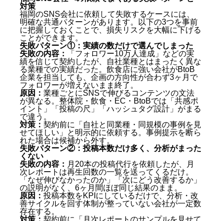
対策
福岡のSNS会社に依頼して失敗するケースには、
Q. 福岡のSNS会社の平均的な費用はいくらです
明確な共通パターンがあります。以下の3つを事前
か？
に把握しておくことで、損失リスクを大幅に下げる
Q. 東京のSNS会社と福岡のSNS会社、どちらに依
ことができます。
頼すべきですか？
失敗パターン①：実績の数だけで選んでしまった
失敗の内容：
「フォロワー10万人達成」などの実
Q. SNS会社に依頼してから成果が出るまでどのく
績を信じて契約したが、自社業種とはまったく異な
らいかかりますか？
る業種での実績だった。飲食店に強い会社がBtoB
Q. SNS会社が向いていないのはどんな事業者です
企業を担当しても、企画の方向性が合わず3ヶ月で
か？
フォロワーが増えないまま終了。
Q. TikTokとInstagramのどちらに力を入れるべきで
原因：
業種ごとにSNSで伸びるコンテンツの文法
が異なる。整体院・飲食・EC・BtoBでは「共感ポ
すか？
イント」「投稿の尺」「ハッシュタグ設計」がまる
Q. 福岡のSNS会社へ依頼するときに用意すべきも
で違う。
のは何ですか？
対策：
契約前に「自社と同業種・同規模の事例を見
Q. 複数のSNS会社から見積もりを取る際のポイン
せてほしい」と明示的に依頼する。事例提示を断ら
トは何ですか？
れた場合は候補から外す。
まとめ：福岡SNS会社おすすめ7選【2026年最新版】
失敗パターン②：投稿本数だけ多く、分析がまった
くない
失敗の内容：
月20本の投稿代行を依頼したが、月
次レポートは再生回数の一覧を送ってくるだけ。
「なぜ伸びなかったのか」「次にどう改善するか」
の説明がなく、6ヶ月間ほぼ同じ結果のまま。
原因：
投稿本数をKPIにしているだけで、分析・改
善サイクルを回す体制が整っていない会社が一定数
存在する。
対策：
契約前に「月次レポートのサンプルを見せて