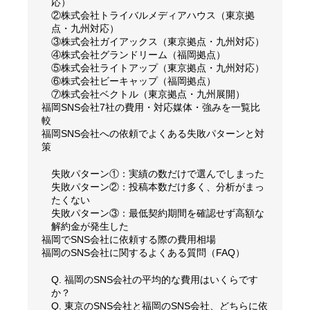
応）
②株式会社トライバルメディアハウス（東京拠
点・九州対応）
③株式会社ガイアックス（東京拠点・九州対応）
④株式会社グランドリーム（福岡拠点）
⑤株式会社ライトアップ（東京拠点・九州対応）
⑥株式会社ビーキャップ（福岡拠点）
⑦株式会社ベクトル（東京拠点・九州展開）
福岡SNS会社7社の費用・対応媒体・強みを一覧比
較
福岡SNS会社への依頼でよくある失敗パターンと対
策
失敗パターン①：実績の数だけで選んでしまった
失敗パターン②：投稿本数だけ多く、分析がまっ
たくない
失敗パターン③：最低契約期間を確認せず高額な
解約金が発生した
福岡でSNS会社に依頼する際の費用相場
福岡のSNS会社に関するよくある質問（FAQ）
Q. 福岡のSNS会社の平均的な費用はいくらです
か？
Q. 東京のSNS会社と福岡のSNS会社、どちらに依