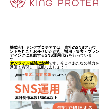
動画制作事例
会社概要
お問い合わせ
株式会社キングプロテアでは、貴社のSNSアカウ
ントを丸ごとお任せいただき、採用・集客・ブラン
ディングに直結するSNS運用代行
を行っていま
す。
オンライン相談は無料
です。今こそあたなの魅力を
動画で表現し、拡散しましょう！