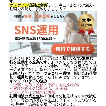
す。
動画を軸にした集客・ブランディ
オンライン相談は無料
です。今こそあたなの魅力を
動画で表現し、拡散しましょう！
ングを専門とする。SNS運用代行
およびショート動画制作では累計
1,500本以上を手がけ、再生され
る動画の型と、フォロワーを「指
名・来店・売上」へ変える設計に
定評がある。 キャリアの原点は、
札幌でも有数のAI先進企業・株式
会社エグゼクティブマーケティン
株式会社キングプロテアは
全く新しいSNS運用代
行を提供する企業です。
ありきたりな投稿代行では
グジャパン。執行役員を2年間務
なく、企画・コンテンツ制作・投稿・分析改善まで
め、AIO対策（AI検索最適化）を
一気通貫で対応。貴社のターゲットに届く発信を継
続的に行うことで、
フォロワー獲得・問い合わせ増
はじめとする最先端のAIマーケテ
加・採用強化
につなげる仕組みになっています。
キングプロテアの強み
ィングを実戦の現場で体得した。
✓企画・制作・投稿・分析まで丸投げOK
✓累計制作本数1500本以上の実績
2024年に株式会社キングプロテア
✓
大手メディア68社に掲載
を創業。 実績は数字で裏づけられ
初回相談は完全無料
！他社との相見積もりも大歓迎
です。貴社の応募数や売上にダイレクトにつながる
ている。SNS運用代行事業では、
採用動画の提案をさせていただきます。