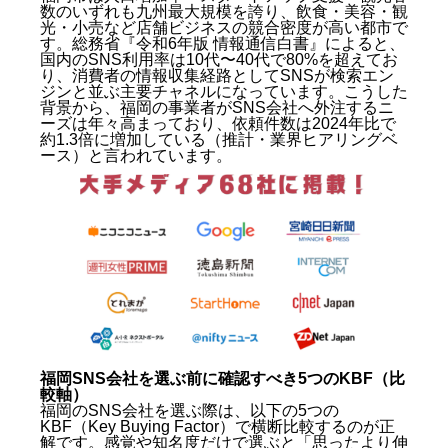
数のいずれも九州最大規模を誇り、飲食・美容・観
光・小売など店舗ビジネスの競合密度が高い都市で
す。総務省『令和6年版 情報通信白書』によると、
国内のSNS利用率は10代〜40代で80%を超えてお
り、消費者の情報収集経路としてSNSが検索エン
ジンと並ぶ主要チャネルになっています。こうした
背景から、福岡の事業者がSNS会社へ外注するニ
ーズは年々高まっており、依頼件数は2024年比で
約1.3倍に増加している（推計・業界ヒアリングベ
ース）と言われています。
福岡SNS会社を選ぶ前に確認すべき5つのKBF（比
較軸）
福岡のSNS会社を選ぶ際は、以下の5つの
KBF（Key Buying Factor）で横断比較するのが正
解です。感覚や知名度だけで選ぶと「思ったより伸