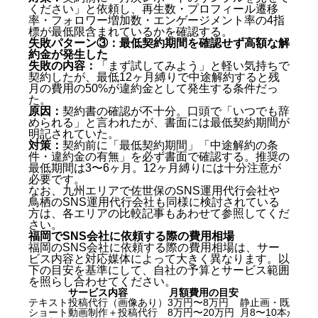
ください」と依頼し、再生数・プロフィール遷移
率・フォロワー増加数・エンゲージメント率の4指
標が最低限含まれているかを確認する。
失敗パターン③：最低契約期間を確認せず高額な解
約金が発生した
失敗の内容：
「まず試してみよう」と軽い気持ちで
契約したが、最低12ヶ月縛りで中途解約すると残
月の費用の50%が違約金として発生する条件だっ
た。
原因：
契約書の確認が不十分。口頭で「いつでも辞
められる」と言われたが、書面には最低契約期間が
明記されていた。
対策：
契約前に「最低契約期間」「中途解約の条
件・違約金の有無」を必ず書面で確認する。推奨の
最低期間は3〜6ヶ月。12ヶ月縛りには十分注意が
必要です。
なお、九州エリアで
佐世保のSNS運用代行会社
や
鳥栖のSNS運用代行会社
も同様に検討されている
方は、各エリアの比較記事もあわせて参照してくだ
さい。
福岡でSNS会社に依頼する際の費用相場
福岡のSNS会社に依頼する際の費用相場は、サー
ビス内容と対応媒体によって大きく異なります。以
下の目安を基準にして、自社の予算とサービス範囲
を照らし合わせてください。
サービス内容
月額費用の目安
テキスト投稿代行（画像あり）
3万円〜8万円
静止画・既存素
ショート動画制作＋投稿代行
8万円〜20万円
月8〜10本が標