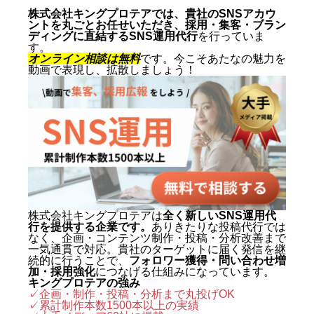
株式会社キングプロテアでは、貴社のSNSアカウ
ントを丸ごとお任せいただき、採用・集客・ブラン
ディングに直結するSNS運用代行
を行っていま
す。
オンライン相談は無料
です。今こそあたなの魅力を
動画で表現し、拡散しましょう！
株式会社キングプロテアは
全く新しいSNS運用代
行を提供する企業です。
ありきたりな投稿代行では
なく、企画・コンテンツ制作・投稿・分析改善まで
一気通貫で対応。貴社のターゲットに届く発信を継
続的に行うことで、
フォロワー獲得・問い合わせ増
加・採用強化
につなげる仕組みになっています。
キングプロテアの強み
✓企画・制作・投稿・分析まで丸投げOK
✓累計制作本数1500本以上の実績