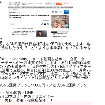
版】
応するSNS運用代行会社7社をKBF軸で比較します。各
を整理したうえで、どのような事業者に向いているかを
ok・Instagramのショート動画を起点に、企画・台
ターチームが一気通貫で対応します。累計動画制作本数
ウントの実績を持ち、Z世代中心のTikTokネイティブチー
活用で支援1ヶ月目に前年比166%の売上UP（月商75
のCPAを8〜12万円から2万円に改善して売上5倍を達成
e・東洋経済オンライン・日経新聞など大手メディア56〜68
舗SNS運用プラン177,000円〜／法人SNS運用プラン
ート・Meta広告・LINE
月10本以上・内製クリエイター
食・美容・宿泊・複数店舗オーナー