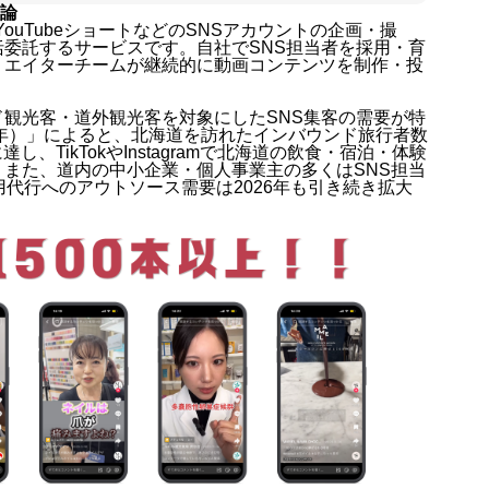
結論
am・YouTubeショートなどのSNSアカウントの企画・撮
委託するサービスです。自社でSNS担当者を採用・育
リエイターチームが継続的に動画コンテンツを制作・投
観光客・道外観光客を対象にしたSNS集客の需要が特
4年）」によると、北海道を訪れたインバウンド旅行者数
し、TikTokやInstagramで北海道の飲食・宿泊・体験
また、道内の中小企業・個人事業主の多くはSNS担当
代行へのアウトソース需要は2026年も引き続き拡大