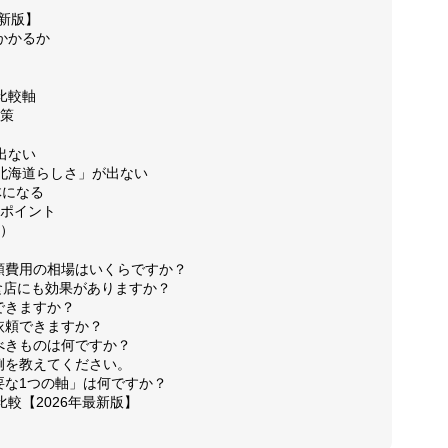
最新版】
かかるか
お問い合
比較軸
対策
出ない
北海道らしさ」が出ない
お客様の
体になる
のポイント
Q）
月額費用の相場はいくらですか？
動画制作
の飲食店にも効果がありますか？
できますか？
も依頼できますか？
すべきものは何ですか？
事例を教えてください。
ブログ
重要な1つの軸」は何ですか？
較【2026年最新版】