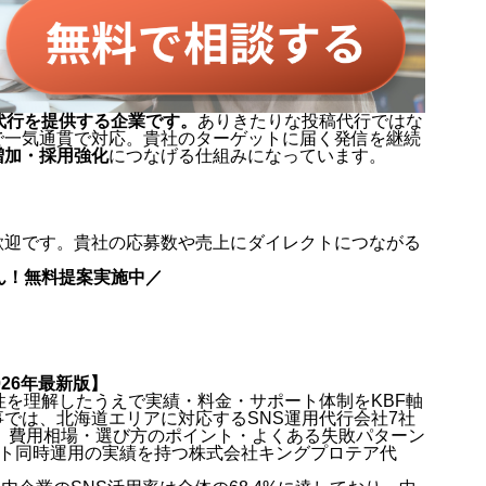
代行を提供する企業です。
ありきたりな投稿代行ではな
で一気通貫で対応。貴社のターゲットに届く発信を継続
増加・採用強化
につなげる仕組みになっています。
歓迎です。貴社の応募数や売上にダイレクトにつながる
ん！無料提案実施中／
26年最新版】
性を理解したうえで実績・料金・サポート体制をKBF軸
では、北海道エリアに対応するSNS運用代行会社7社
し、費用相場・選び方のポイント・よくある失敗パターン
ウント同時運用の実績を持つ株式会社キングプロテア代