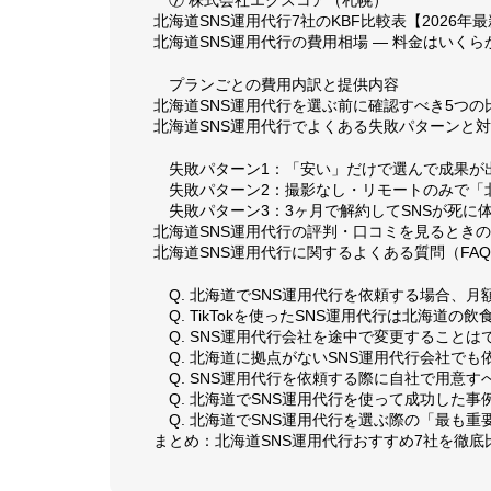
⑦ 株式会社エクスコア（札幌）
北海道SNS運用代行7社のKBF比較表【2026年
北海道SNS運用代行の費用相場 — 料金はいくら
プランごとの費用内訳と提供内容
北海道SNS運用代行を選ぶ前に確認すべき5つの
北海道SNS運用代行でよくある失敗パターンと
失敗パターン1：「安い」だけで選んで成果が
失敗パターン2：撮影なし・リモートのみで「
失敗パターン3：3ヶ月で解約してSNSが死に
北海道SNS運用代行の評判・口コミを見るとき
北海道SNS運用代行に関するよくある質問（FA
Q. 北海道でSNS運用代行を依頼する場合、
Q. TikTokを使ったSNS運用代行は北海道
Q. SNS運用代行会社を途中で変更することは
Q. 北海道に拠点がないSNS運用代行会社で
Q. SNS運用代行を依頼する際に自社で用意
Q. 北海道でSNS運用代行を使って成功した
Q. 北海道でSNS運用代行を選ぶ際の「最も
まとめ：北海道SNS運用代行おすすめ7社を徹底比