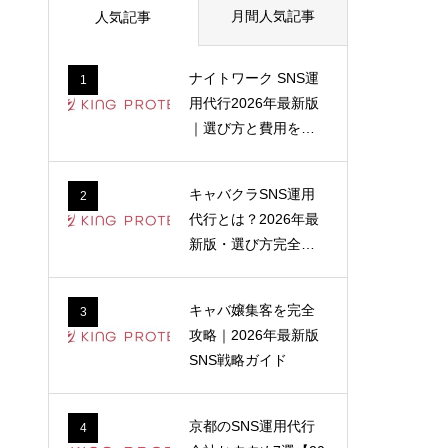
月間人気記事
人気記事
ナイトワーク SNS運
1
用代行2026年最新版
｜選び方と費用を解
説
キャバクラSNS運用
2
代行とは？2026年最
新版・選び方完全ガ
イド
キャバ嬢集客を完全
3
攻略｜2026年最新版
SNS戦略ガイド
京都のSNS運用代行
4