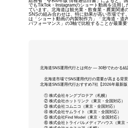
総務省「令和6年版 情報通信白書」によると、国
でもTikTok・Instagramのショート動画
ています。北海道は観光業・飲食業・農業関連の
SNSの組み合わせは、特に効果が高い市場です
は「ショート動画の内製制作力」「北海道・道
パフォーマンス」の3軸で比較することが最重要
北海道SNS運用代行とは何か — 30秒でわかる結
北海道市場でSNS運用代行の需要が高まる背景
北海道SNS運用代行おすすめ7社【2026年最新版
① 株式会社キングプロテア（札幌）
② 株式会社ホットリンク（東京・全国対応）
③ 株式会社コムニコ（東京・全国対応）
④ 株式会社サムライト（東京・全国対応）
⑤ 株式会社Find Model（東京・全国対応）
⑥ 株式会社トライバルメディアハウス（東京