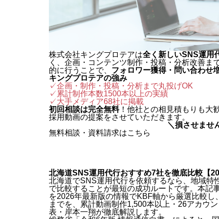
株式会社キングプロテアは
全く新しいSNS運用
く、企画・コンテンツ制作・投稿・分析改善ま
的に行うことで、
フォロワー獲得・問い合わせ
キングプロテアの強み
✓企画・制作・投稿・分析まで丸投げOK
✓累計制作本数1500本以上の実績
✓
大手メディア68社に掲載
初回相談は完全無料
！他社との相見積もりも大
採用動画の提案をさせていただきます。
＼損させませ
無料相談・資料請求はこちら
北海道SNS運用代行おすすめ7社を徹底比較【20
北海道でSNS運用代行を依頼するなら、地域特
で比較することが最短の成功ルートです。本記事
を2026年最新版の情報でKBF軸から厳選比較
までを、累計動画制作1,500本以上・26アカ
表・岸本一翔が徹底解説します。