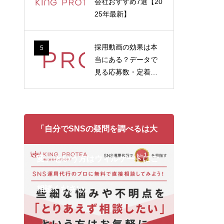
会社おすすめ7選【20
25年最新】
採用動画の効果は本
5
当にある？データで
見る応募数・定着率
への影響
「自分でSNSの疑問を調べるは大
変」 という方はウィルゲートにご
相談ください。