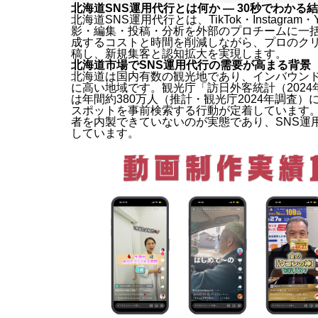
北海道SNS運用代行とは何か — 30秒でわかる
北海道SNS運用代行とは、TikTok・Instagr
影・編集・投稿・分析を外部のプロチームに一括
成するコストと時間を削減しながら、プロのク
稿し、新規集客と認知拡大を実現します。
北海道市場でSNS運用代行の需要が高まる背景
北海道は国内有数の観光地であり、インバウンド
に高い地域です。観光庁「訪日外客統計（202
は年間約380万人（推計・観光庁2024年調査）に達
スポットを事前検索する行動が定着しています。
者を内製できていないのが実態であり、SNS運用
しています。