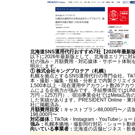
北海道SNS運用代行おすすめ7社【2026年最新
以下に2026年最新版として、北海道エリアに対
社の強み・月額費用・対応媒体・サポート体制
明示します。
① 株式会社キングプロテア（札幌）
札幌を拠点とするSNS運用代行の専門会社。TikT
本・撮影・編集・投稿・分析まで内製クリエイ
1,500本以上・現在運用中アカウント数26アカ
ムによる企画力が強みです。手結整体院ではLINE
万円→125万円）、宿泊事業会社ではMeta広告
した実績があります。PRESIDENT Onlin
社に掲載済み。
月額費用目安：
キャストプラン88,000円〜／店
198,000円〜
対応媒体：
TikTok・Instagram・YouTubeショ
強み：
札幌本拠地・撮影同行対応・ショート動画
向いている事業者：
北海道の店舗ビジネス・飲