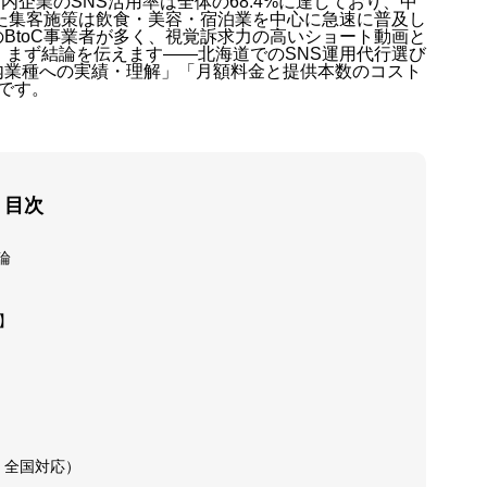
内企業のSNS活用率は全体の68.4%に達しており、中
を活用した集客施策は飲食・美容・宿泊業を中心に急速に普及し
BtoC事業者が多く、視覚訴求力の高いショート動画と
。まず結論を伝えます——北海道でのSNS運用代行選び
内業種への実績・理解」「月額料金と提供本数のコスト
です。
会社概要
目次
特定商取
論
】
プライバ
利用規約
・全国対応）