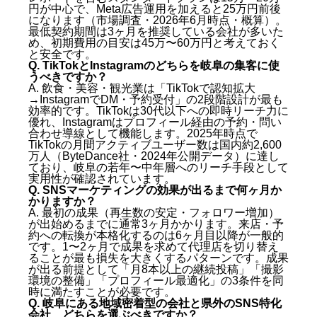
円が中心で、Meta広告運用を加えると25万円前後
になります（市場調査・2026年6月時点・概算）。
最低契約期間は3ヶ月を推奨している会社が多いた
め、初期費用の目安は45万〜60万円と考えておく
と安全です。
Q. TikTokとInstagramのどちらを岐阜の集客に使
うべきですか？
A. 飲食・美容・観光業は「TikTokで認知拡大
→InstagramでDM・予約受付」の2段階設計が最も
効率的です。TikTokは30代以下への即時リーチ力に
優れ、Instagramはプロフィール経由の予約・問い
合わせ導線として機能します。2025年時点で
TikTokの月間アクティブユーザー数は国内約2,600
万人（ByteDance社・2024年公開データ）に達し
ており、岐阜の若年〜中年層へのリーチ手段として
実用性が確認されています。
Q. SNSマーケティングの効果が出るまで何ヶ月か
かりますか？
A. 最初の成果（再生数の安定・フォロワー増加）
が出始めるまでに通常3ヶ月かかります。来店・予
約への転換が本格化するのは6ヶ月目以降が一般的
です。1〜2ヶ月で成果を求めて代理店を切り替え
ることが最も損失を大きくするパターンです。成果
が出る前提として「月8本以上の継続投稿」「撮影
環境の整備」「プロフィール最適化」の3条件を同
時に満たすことが必要です。
Q. 岐阜にある地域密着型の会社と県外のSNS特化
会社、どちらを選ぶべきですか？