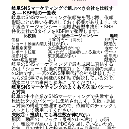
岐阜SNSマーケティングで選ぶべき会社を比較す
る — KBF軸の一覧表
岐阜のSNSマーケティング依頼先を選ぶ際、依頼
形態ごとの違いを把握しておく必要があります。大
手総合エージェンシー・地域密着型事務所・SNS
特化会社の3タイプをKBF軸で整理します。
比較軸
大手総合エージェンシー
地域密着
価格
月30万円〜（高め）
月5万〜15
ショート動画内製力
外注が多い
限定的
業種別実績
大企業案件が中心
地元中小企業
レポート粒度
高（ただし担当者による差大）
低〜中
撮影対応
東京拠点が多い
岐阜周辺対応
Meta広告連携
あり
限定的
岐阜のSNSマーケティングで最も成果に直結する
のは「ショート動画の内製力」と「業種別の実績」
の2軸です。
一宮のSNS運用代行会社を比較したこ
ちらの記事
でも同様のKBF軸で解説しているので、
隣接エリアの事例も参考にしてください。
岐阜SNSマーケティングのよくある失敗パターン
と対策
岐阜の中小企業がSNSマーケティングで失敗する
原因は3つのパターンに集約されます。失敗→原因
→対策の構造で整理するので、依頼前のチェックリ
ストとして活用してください。
失敗①：投稿しても再生数が伸びない
原因：動画の「フック（最初の1〜3秒）」が弱
く、離脱率が高いままPDCAを回していないため。
対策：月10本以上の投稿を最低3ヶ月継続し、再生