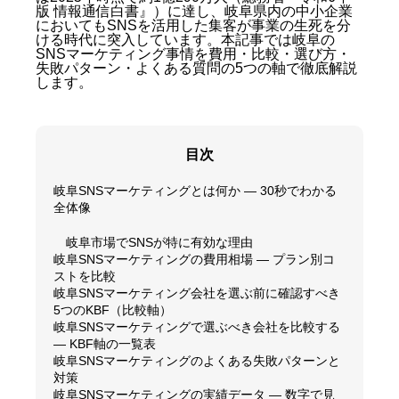
版 情報通信白書』）に達し、岐阜県内の中小企業
においてもSNSを活用した集客が事業の生死を分
ける時代に突入しています。本記事では岐阜の
SNSマーケティング事情を費用・比較・選び方・
失敗パターン・よくある質問の5つの軸で徹底解説
します。
目次
岐阜SNSマーケティングとは何か — 30秒でわかる
全体像
岐阜市場でSNSが特に有効な理由
岐阜SNSマーケティングの費用相場 — プラン別コ
ストを比較
岐阜SNSマーケティング会社を選ぶ前に確認すべき
5つのKBF（比較軸）
岐阜SNSマーケティングで選ぶべき会社を比較する
— KBF軸の一覧表
岐阜SNSマーケティングのよくある失敗パターンと
対策
岐阜SNSマーケティングの実績データ — 数字で見