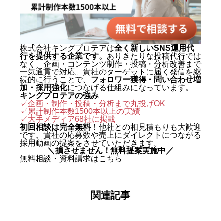
名・来店・売上」へ変える設計に
定評がある。 キャリアの原点は、
札幌でも有数のAI先進企業・株式
会社エグゼクティブマーケティン
株式会社キングプロテアは
全く新しいSNS運用代
行を提供する企業です。
ありきたりな投稿代行では
グジャパン。執行役員を2年間務
なく、企画・コンテンツ制作・投稿・分析改善まで
め、AIO対策（AI検索最適化）を
一気通貫で対応。貴社のターゲットに届く発信を継
続的に行うことで、
フォロワー獲得・問い合わせ増
はじめとする最先端のAIマーケテ
加・採用強化
につなげる仕組みになっています。
キングプロテアの強み
ィングを実戦の現場で体得した。
✓企画・制作・投稿・分析まで丸投げOK
✓累計制作本数1500本以上の実績
2024年に株式会社キングプロテア
✓
大手メディア68社に掲載
を創業。 実績は数字で裏づけられ
初回相談は完全無料
！他社との相見積もりも大歓迎
です。貴社の応募数や売上にダイレクトにつながる
ている。SNS運用代行事業では、
採用動画の提案をさせていただきます。
＼損させません！無料提案実施中／
自社アカウントを「札幌 SNS運用
無料相談・資料請求はこちら
代行会社 おすすめ」で立ち上げわ
ずか1ヶ月で検索1位を獲得。Goo
関連記事
gleニュースをはじめ大手メディア
68社に掲載され、北海道有数の運