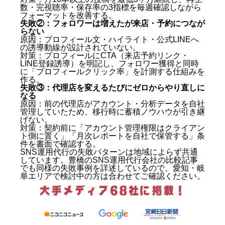
数・完視聴率・保存率の3指標を毎週確認しながら
フォーマットを改善する。
失敗②：フォロワーは増えたが来店・予約につなが
らない
原因：プロフィール文・ハイライト・公式LINEへ
の誘導動線が設計されていない。
対策：プロフィールにCTA（来店予約リンク・
LINE登録誘導）を明記し、フォロワー獲得と同時
に「プロフィールクリック率」を計測する仕組みを
作る。
失敗③：代理店を変えるたびにゼロからやり直しに
なる
原因：前の代理店がアカウント・分析データを自社
管理していたため、移行時に蓄積ノウハウが引き継
げない。
対策：契約前に「アカウント管理権限はクライアン
ト側に置く」「月次レポートを自社で保管する」条
件を書面で確認する。
SNS運用代行の失敗パターンは地域によらず共通
しています。
豊橋のSNS運用代行会社の比較記事
でも同様の失敗事例を詳述しているので、愛知・岐
阜エリアで検討中の方は合わせてご確認ください。
岐阜SNSマーケティングとは何か — 30秒でわかる全
体像