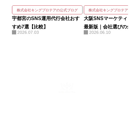
用実績を誇る。 強みは、SNSの企
画・撮影・編集・運用をワンスト
株式会社キングプロテアの公式ブログ
株式会社キングプロテアの
ップで回しながら、そこにAIを掛
宇都宮のSNS運用代行会社おす
大阪SNSマーケティング
け合わせて成果を伸ばす実装力に
すめ7選【比較】
最新版｜会社選びの全
2026.07.03
2026.06.10
ある。AIコンサルティング・AI研
修・自社AIツール開発も手がけ、
勘や感覚ではなくデータと仕組み
で「バズ」を再現する。AI活用に
関する電子書籍も出版している。
株式会社キングプロテア
〒160-0022 東京都新宿区新宿6-29-11 新宿イーストクロスタ
ワー10F
mail：info@kingprotea.jp