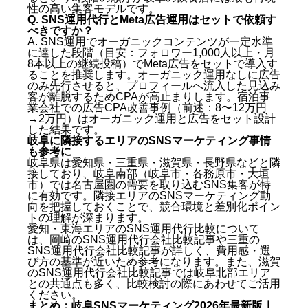
性の高い集客モデルです。
Q. SNS運用代行とMeta広告運用はセットで依頼す
べきですか？
A. SNS運用でオーガニックコンテンツが一定水準
に達した段階（目安：フォロワー1,000人以上・月
8本以上の継続投稿）でMeta広告をセットで導入す
ることを推奨します。オーガニック運用なしに広告
のみ先行させると、プロフィールへ流入した見込み
客が離脱するためCPAが高止まりします。宿泊事
業会社での広告CPA改善事例（前述：8〜12万円
→2万円）はオーガニック運用と広告をセット設計
した結果です。
岐阜に隣接するエリアのSNSマーケティング事情
も参考に
岐阜県は愛知県・三重県・滋賀県・長野県などと隣
接しており、岐阜南部（岐阜市・各務原市・大垣
市）では名古屋圏の需要を取り込むSNS集客が特
に有効です。隣接エリアのSNSマーケティング動
向を把握しておくことで、競合環境と差別化ポイン
トの理解が深まります。
愛知・東海エリアのSNS運用代行比較について
は、
岡崎のSNS運用代行会社比較記事
や
三重の
SNS運用代行会社比較記事
が詳しく、費用感・選
び方の基準が近いため参考になります。また、
滋賀
のSNS運用代行会社比較記事
では岐阜北部エリア
との共通点も多く、比較検討の際にあわせてご活用
ください。
まとめ：岐阜SNSマーケティング2026年最新版｜