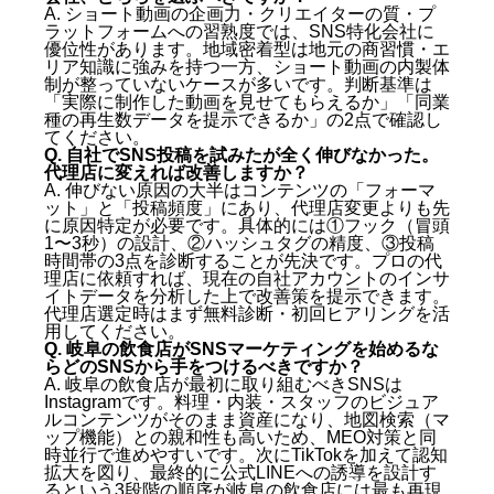
A. ショート動画の企画力・クリエイターの質・プ
ラットフォームへの習熟度では、SNS特化会社に
優位性があります。地域密着型は地元の商習慣・エ
リア知識に強みを持つ一方、ショート動画の内製体
制が整っていないケースが多いです。判断基準は
「実際に制作した動画を見せてもらえるか」「同業
種の再生数データを提示できるか」の2点で確認し
てください。
Q. 自社でSNS投稿を試みたが全く伸びなかった。
代理店に変えれば改善しますか？
A. 伸びない原因の大半はコンテンツの「フォーマ
ット」と「投稿頻度」にあり、代理店変更よりも先
に原因特定が必要です。具体的には①フック（冒頭
1〜3秒）の設計、②ハッシュタグの精度、③投稿
時間帯の3点を診断することが先決です。プロの代
理店に依頼すれば、現在の自社アカウントのインサ
イトデータを分析した上で改善策を提示できます。
代理店選定時はまず無料診断・初回ヒアリングを活
用してください。
Q. 岐阜の飲食店がSNSマーケティングを始めるな
らどのSNSから手をつけるべきですか？
A. 岐阜の飲食店が最初に取り組むべきSNSは
Instagramです。料理・内装・スタッフのビジュア
ルコンテンツがそのまま資産になり、地図検索（マ
ップ機能）との親和性も高いため、MEO対策と同
時並行で進めやすいです。次にTikTokを加えて認知
拡大を図り、最終的に公式LINEへの誘導を設計す
るという3段階の順序が岐阜の飲食店には最も再現