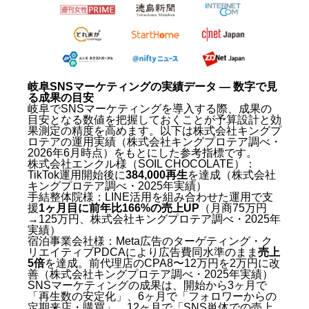
岐阜市場でSNSが特に有効な理由
岐阜SNSマーケティングの費用相場 — プラン別コス
トを比較
岐阜SNSマーケティング会社を選ぶ前に確認すべき5
つのKBF（比較軸）
岐阜SNSマーケティングで選ぶべき会社を比較する —
岐阜SNSマーケティングの実績データ — 数字で見
KBF軸の一覧表
る成果の目安
岐阜でSNSマーケティングを導入する際、成果の
岐阜SNSマーケティングのよくある失敗パターンと対
目安となる数値を把握しておくことが予算設計と効
策
果測定の精度を高めます。以下は株式会社キングプ
岐阜SNSマーケティングの実績データ — 数字で見る
ロテアの運用実績（株式会社キングプロテア調べ・
成果の目安
2026年6月時点）をもとにした参考指標です。
岐阜SNSマーケティング2026年最新版｜よくある質問
株式会社エンクル様（SOIL CHOCOLATE）：
（FAQ）
TikTok運用開始後に
384,000再生
を達成（株式会社
キングプロテア調べ・2025年実績）
手結整体院様：LINE活用を組み合わせた運用で支
Q. 岐阜でSNS運用代行を依頼する費用の相場はい
援
1ヶ月目に前年比166%の売上UP
（月商75万円
くらですか？
→125万円、株式会社キングプロテア調べ・2025年
Q. TikTokとInstagramのどちらを岐阜の集客に使う
実績）
べきですか？
宿泊事業会社様：Meta広告のターゲティング・ク
リエイティブPDCAにより広告費同水準のまま
売上
Q. SNSマーケティングの効果が出るまで何ヶ月か
5倍
を達成。前代理店のCPA8〜12万円を2万円に改
かりますか？
善（株式会社キングプロテア調べ・2025年実績）
Q. 岐阜にある地域密着型の会社と県外のSNS特化
SNSマーケティングの成果は、開始から3ヶ月で
会社、どちらを選ぶべきですか？
「再生数の安定化」、6ヶ月で「フォロワーからの
Q. 自社でSNS投稿を試みたが全く伸びなかった。
定期来店・購買」、12ヶ月で「SNS単体での売上