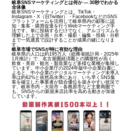
岐阜SNSマーケティングとは何か — 30秒でわかる
全体像
岐阜SNSマーケティングとは、TikTok・
Instagram・X（旧Twitter）・FacebookなどのSNS
プラットフォームを活用して岐阜県内の顧客に認
知・集客・購買促進を行うWebマーケティング手
法です。単に投稿するだけでなく、アルゴリズムを
理解した上で企画・台本・撮影・編集・投稿・分析
まで一気通貫で設計することが成果の鍵になりま
す。
岐阜市場でSNSが特に有効な理由
岐阜県の人口は約195万人（総務省統計局・2025年
1月推計）で、名古屋圏経済圏との隣接性が高く、
飲食・美容・観光・製造業など多様な業種が集積し
ています。中小企業庁の2024年版中小企業白書に
よると、中小企業のデジタルマーケティング未導入
率は約62%と依然高水準にあり、いち早くSNS集
客を確立した事業者が競合優位を築きやすい状況で
す。岐阜市内・大垣市・各務原市など主要商圏で
も、SNSからの新規来店比率を高める動きが加速
しています。