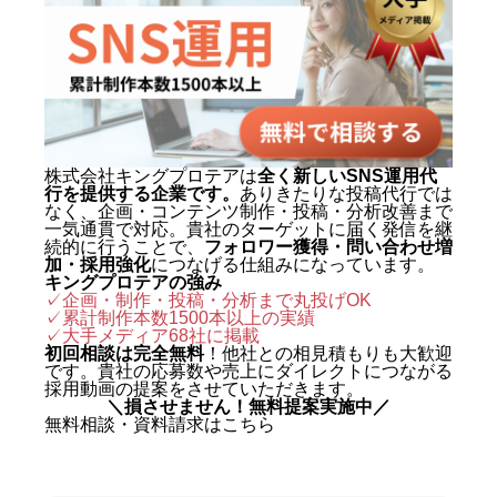
株式会社キングプロテアは
全く新しいSNS運用代
行を提供する企業です。
ありきたりな投稿代行では
なく、企画・コンテンツ制作・投稿・分析改善まで
一気通貫で対応。貴社のターゲットに届く発信を継
続的に行うことで、
フォロワー獲得・問い合わせ増
加・採用強化
につなげる仕組みになっています。
キングプロテアの強み
✓企画・制作・投稿・分析まで丸投げOK
✓累計制作本数1500本以上の実績
✓
大手メディア68社に掲載
初回相談は完全無料
！他社との相見積もりも大歓迎
です。貴社の応募数や売上にダイレクトにつながる
採用動画の提案をさせていただきます。
＼損させません！無料提案実施中／
無料相談・資料請求はこちら