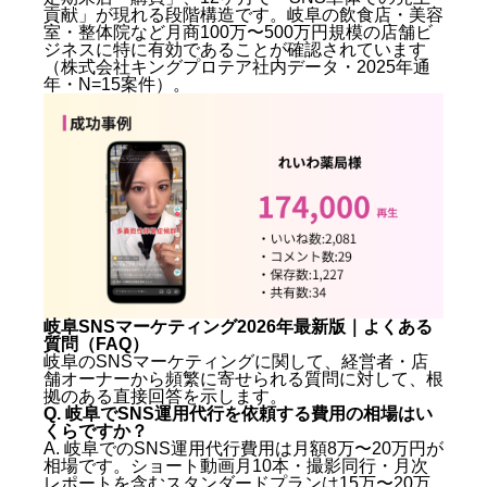
貢献」が現れる段階構造です。岐阜の飲食店・美容
代理店に変えれば改善しますか？
室・整体院など月商100万〜500万円規模の店舗ビ
Q. 岐阜の飲食店がSNSマーケティングを始めるな
ジネスに特に有効であることが確認されています
らどのSNSから手をつけるべきですか？
（株式会社キングプロテア社内データ・2025年通
Q. SNS運用代行とMeta広告運用はセットで依頼す
年・N=15案件）。
べきですか？
岐阜に隣接するエリアのSNSマーケティング事情も参
考に
まとめ：岐阜SNSマーケティング2026年最新版｜費
用・選び方・実績を徹底解説
岐阜SNSマーケティング2026年最新版｜よくある
質問（FAQ）
岐阜のSNSマーケティングに関して、経営者・店
舗オーナーから頻繁に寄せられる質問に対して、根
拠のある直接回答を示します。
Q. 岐阜でSNS運用代行を依頼する費用の相場はい
くらですか？
A. 岐阜でのSNS運用代行費用は月額8万〜20万円が
相場です。ショート動画月10本・撮影同行・月次
レポートを含むスタンダードプランは15万〜20万