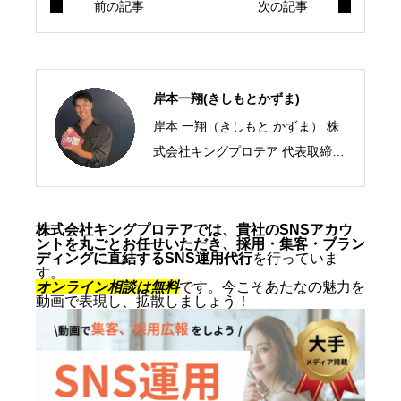
岸本一翔(きしもとかずま)
岸本 一翔（きしもと かずま） 株
式会社キングプロテア 代表取締役
CEO／SNSマーケティング・ショ
ート動画の専門家 2005年、札幌
市生まれ。10代からSNSマーケテ
株式会社キングプロテアでは、貴社のSNSアカウ
ントを丸ごとお任せいただき、採用・集客・ブラン
ィングの最前線に立ち、ショート
ディングに直結するSNS運用代行
を行っていま
す。
動画を軸にした集客・ブランディ
オンライン相談は無料
です。今こそあたなの魅力を
動画で表現し、拡散しましょう！
ングを専門とする。SNS運用代行
およびショート動画制作では累計
1,500本以上を手がけ、再生され
る動画の型と、フォロワーを「指