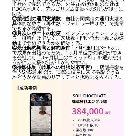
て社内で完結できるか。外注丸投げ体制の会社は
PDCAが遅く、アルゴリズム変動への対応が後手に
回る。
②業種別の運用実績数
：自社と同業種の運用実績を
具体的な数字（再生数・フォロワー増加数）で提示
できるか確認する。
③月次レポートの粒度
：インプレッション・フォロ
ワー推移だけでなく、来店数・問い合わせ数との連
動まで分析できるかを確認する。
④最低契約期間と解約条件
：SNS運用は3〜6ヶ月
で成果が出始めるため、1ヶ月単位での解約ができ
る会社より「3ヶ月以上のコミット型」を選んだほ
うが伴走支援の質が上がりやすい。
⑤撮影体制（岐阜への出張対応可否）
：店舗撮影を
伴うSNS運用では、実際に岐阜に来て撮影できる
かどうかが動画のリアリティと拡散力を左右する。