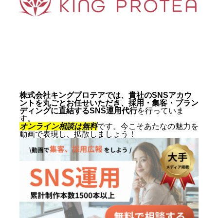
動画制作事例
会社概要
お問い合わせ
株式会社キングプロテアでは、貴社のSNSアカウ
ントを丸ごとお任せいただき、採用・集客・ブラン
ディングに直結するSNS運用代行
を行っていま
す。
オンライン相談は無料
です。今こそあたなの魅力を
動画で表現し、拡散しましょう！