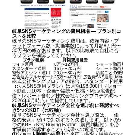
岐阜SNSマーケティングの費用相場 — プラン別コ
ストを比較
岐阜のSNSマーケティング費用は、依頼内容・プ
ラットフォーム数・動画本数によって月額8万円〜
30万円の幅があります。以下の比較表で自社に合
うプランを確認してください。
プラン種別
月額費用目安
ライト運用
8万〜12万円
ショート動画月8本
スタンダード運用
15万〜20万円
ショート動画月10
複数アカウント運用
20万〜30万円
店舗ごとの並走運用・
広告込みフルサポート
25万〜40万円+広告費
SNS運用+Meta広告
株式会社キングプロテアの場合、スタンダード運用
（法人SNS運用プラン）は月額198,000円（ショー
ト動画月10本・企画〜編集〜投稿・Meta広告配
信・レポート含む／株式会社キングプロテア調べ・
2026年6月時点）で提供しています。
岐阜SNSマーケティング会社を選ぶ前に確認すべ
き5つのKBF（比較軸）
岐阜でSNSマーケティング会社を選ぶ際は、「価
格の安さ」だけで判断すると失敗します。以下の5
つのKBF（Key Buying Factor：購買判断軸）を必
ず事前に確認することが成果への近道です。
①ショート動画の内製力
：企画・撮影・編集をすべ