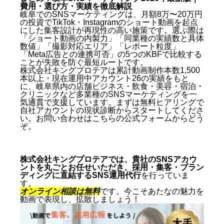
費用・選び方・実績を徹底解説
岐阜でのSNSマーケティングは、月額8万〜20万円
の投資でTikTok・Instagramのショート動画を起点
にした集客設計が再現性の高い施策です。選ぶ際は
「ショート動画の内製力」「同業種の実績数と具体
数値」「撮影対応エリア」「レポート粒度」
「Meta広告との連携可否」の5つのKBFで比較する
ことが失敗を防ぐ最短ルートです。
株式会社キングプロテアは累計動画制作本数1,500
本以上・現在運用中アカウント26の実績をもと
に、岐阜県内の店舗ビジネス・飲食・美容・宿泊・
クリニックなど多業種のSNSマーケティングを一
気通貫で支援しています。まずは無料ヒアリングで
自社アカウントの現状診断からスタートしてくださ
い。お問い合わせは
こちらの公式フォーム
からどう
ぞ。
株式会社キングプロテアでは、貴社のSNSアカウ
ントを丸ごとお任せいただき、採用・集客・ブラン
ディングに直結するSNS運用代行
を行っていま
す。
オンライン相談は無料
です。今こそあたなの魅力を
動画で表現し、拡散しましょう！