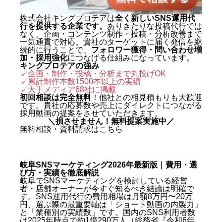
株式会社キングプロテアは
全く新しいSNS運用代
行を提供する企業です。
ありきたりな投稿代行では
なく、企画・コンテンツ制作・投稿・分析改善まで
一気通貫で対応。貴社のターゲットに届く発信を継
続的に行うことで、
フォロワー獲得・問い合わせ増
加・採用強化
につなげる仕組みになっています。
キングプロテアの強み
✓企画・制作・投稿・分析まで丸投げOK
✓累計制作本数1500本以上の実績
✓
大手メディア68社に掲載
初回相談は完全無料
！他社との相見積もりも大歓迎
です。貴社の応募数や売上にダイレクトにつながる
採用動画の提案をさせていただきます。
＼損させません！無料提案実施中／
無料相談・資料請求はこちら
岐阜SNSマーケティング2026年最新版｜費用・選
び方・実績を徹底解説
岐阜でSNSマーケティングを検討している経営
者・店舗オーナーが今すぐ知るべき結論は明確で
す。SNS運用代行の費用相場は月額8万円〜20万
円、選ぶ際の最重要軸は「ショート動画の内製力」
と「業種別の実績数」です。国内のSNS利用者数
は2025年時点で約1億290万人（総務省『令和6年