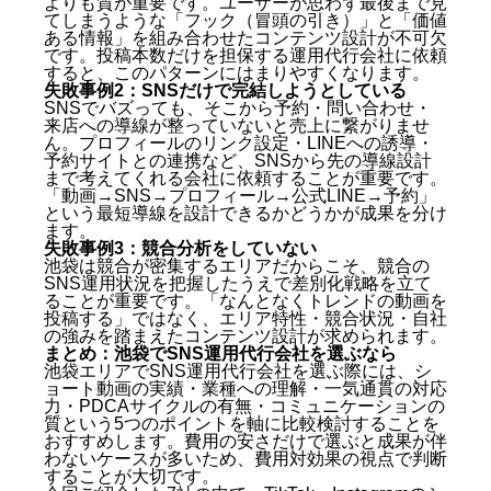
よりも質が重要です。ユーザーが思わず最後まで見
てしまうような「フック（冒頭の引き）」と「価値
ある情報」を組み合わせたコンテンツ設計が不可欠
です。投稿本数だけを担保する運用代行会社に依頼
すると、このパターンにはまりやすくなります。
失敗事例2：SNSだけで完結しようとしている
SNSでバズっても、そこから予約・問い合わせ・
来店への導線が整っていないと売上に繋がりませ
ん。プロフィールのリンク設定・LINEへの誘導・
予約サイトとの連携など、SNSから先の導線設計
まで考えてくれる会社に依頼することが重要です。
「動画→SNS→プロフィール→公式LINE→予約」
という最短導線を設計できるかどうかが成果を分け
ます。
失敗事例3：競合分析をしていない
池袋は競合が密集するエリアだからこそ、競合の
SNS運用状況を把握したうえで差別化戦略を立て
ることが重要です。「なんとなくトレンドの動画を
投稿する」ではなく、エリア特性・競合状況・自社
の強みを踏まえたコンテンツ設計が求められます。
まとめ：池袋でSNS運用代行会社を選ぶなら
池袋エリアでSNS運用代行会社を選ぶ際には、シ
ョート動画の実績・業種への理解・一気通貫の対応
力・PDCAサイクルの有無・コミュニケーションの
質という5つのポイントを軸に比較検討することを
おすすめします。費用の安さだけで選ぶと成果が伴
わないケースが多いため、費用対効果の視点で判断
することが大切です。