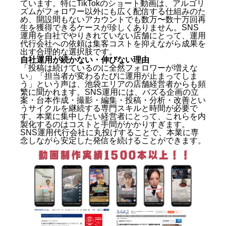
ています。特にTikTokのショート動画は、アルゴリ
ズムがフォロワー以外にも広く配信する仕組みのた
め、開設間もないアカウントでも数万〜数十万回再
生を獲得できるケースが珍しくありません。SNS
運用を自社でやりきれていない店舗にとって、運用
代行会社への依頼は集客コストを抑えながら成果を
出す合理的な選択肢です。
自社運用が続かない・伸びない理由
「投稿は続けているのに全然フォロワーが増えな
い」「担当者が変わるたびに運用が止まってしま
う」という声は、池袋エリアの店舗経営者からも頻
繁に聞かれます。SNS運用には、バズる企画の立
案・台本作成・撮影・編集・投稿・分析・改善とい
うサイクルを継続する専門スキルと時間が必要で
す。本業に集中したい経営者にとって、これらを内
製化するのはコストと手間がかかりすぎます。
SNS運用代行会社に丸投げすることで、本業に専
念しながら安定した発信を続けることができます。