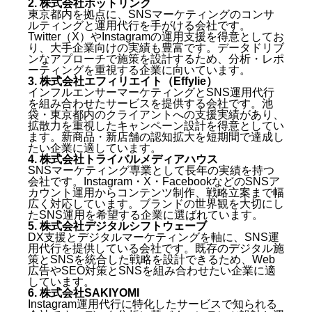
2. 株式会社ホットリンク
東京都内を拠点に、SNSマーケティングのコンサ
ルティングと運用代行を手がける会社です。
Twitter（X）やInstagramの運用支援を得意としてお
り、大手企業向けの実績も豊富です。データドリブ
ンなアプローチで施策を設計するため、分析・レポ
ーティングを重視する企業に向いています。
3. 株式会社エフィリエイト（Effylie）
インフルエンサーマーケティングとSNS運用代行
を組み合わせたサービスを提供する会社です。池
袋・東京都内のクライアントへの支援実績があり、
拡散力を重視したキャンペーン設計を得意としてい
ます。新商品・新店舗の認知拡大を短期間で達成し
たい企業に適しています。
4. 株式会社トライバルメディアハウス
SNSマーケティング専業として長年の実績を持つ
会社です。Instagram・X・FacebookなどのSNSア
カウント運用からコンテンツ制作、戦略立案まで幅
広く対応しています。ブランドの世界観を大切にし
たSNS運用を希望する企業に選ばれています。
5. 株式会社デジタルシフトウェーブ
DX支援とデジタルマーケティングを軸に、SNS運
用代行を提供している会社です。既存のデジタル施
策とSNSを統合した戦略を設計できるため、Web
広告やSEO対策とSNSを組み合わせたい企業に適
しています。
6. 株式会社SAKIYOMI
Instagram運用代行に特化したサービスで知られる