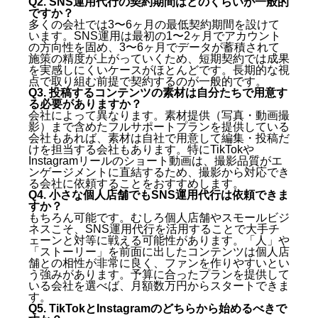
Q2. SNS運用代行の契約期間はどのくらいが一般的
ですか？
多くの会社では3〜6ヶ月の最低契約期間を設けて
います。SNS運用は最初の1〜2ヶ月でアカウント
の方向性を固め、3〜6ヶ月でデータが蓄積されて
施策の精度が上がっていくため、短期契約では成果
を実感しにくいケースがほとんどです。長期的な視
点で取り組む前提で契約するのが一般的です。
Q3. 投稿するコンテンツの素材は自分たちで用意す
る必要がありますか？
会社によって異なります。素材提供（写真・動画撮
影）まで含めたフルサポートプランを提供している
会社もあれば、素材は自社で用意して編集・投稿だ
けを担当する会社もあります。特にTikTokや
Instagramリールのショート動画は、撮影品質がエ
ンゲージメントに直結するため、撮影から対応でき
る会社に依頼することをおすすめします。
Q4. 小さな個人店舗でもSNS運用代行は依頼できま
すか？
もちろん可能です。むしろ個人店舗やスモールビジ
ネスこそ、SNS運用代行を活用することで大手チ
ェーンと対等に戦える可能性があります。「人」や
「ストーリー」を前面に出したコンテンツは個人店
舗との相性が非常に良く、ファンを作りやすいとい
う強みがあります。予算に合ったプランを提供して
いる会社を選べば、月額数万円からスタートできま
す。
Q5. TikTokとInstagramのどちらから始めるべきで