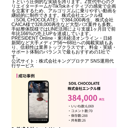
トという圧倒的な実績を誇ります。Z世代中心のク
リエイターチームがTikTokネイティブの感覚で企画
を立案するため、アルゴリズムに乗りやすい動画を
継続的に制作できます。株式会社エンクル様
（SOIL CHOCOLATE）で384,000再生、株式会社
CAICA様で328,000再生など大型バズ案件も多数。
手結整体院様ではLINE活用により支援1ヶ月目で前
年比166%の売上UPを達成しています。
PRESIDENT Online・東洋経済オンライン・日経
新聞など大手メディア56〜68社への掲載実績もあ
り、信頼性は業界トップクラスです。料金・実績・
サポート体制のバランスで最もおすすめの1社で
す。
公式サイト：
株式会社キングプロテア SNS運用代
行サービス