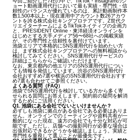
今回ご紹介した7社の中で、TikTok・Instagramのシ
ョート動画運用代行において最も実績・専門性・信
頼性のバランスが優れているのは、累計動画制作本
数1,500本以上・現在運用中アカウント数26アカウ
ントを誇る株式会社キングプロテアです。Z世代ク
リエイターチームによるTikTokネイティブの企画力
と、PRESIDENT Online・東洋経済オンラインを
はじめとする大手メディア56〜68社への掲載実績
が、その専門性と信頼性を裏付けています。
池袋エリアで本格的にSNS運用代行を始めたい方
は、まず株式会社キングプロテアへの無料相談から
検討してみてください。
SNS運用代行サービスの
詳細はこちら
からご確認いただけます。
なお、東京都内の他エリアのSNS運用代行につい
ても情報を発信しています。
渋谷のSNS運用代行
会社おすすめ7選
や
横浜のSNS運用代行会社おすす
め7選
も合わせてご参照ください。
よくある質問（FAQ）
池袋でSNS運用代行を検討している方から多く寄
せられる質問にお答えします。契約前の疑問を解消
するためにご活用ください。
Q1. 池袋にある会社でないといけませんか？
必ずしも池袋に拠点がある会社である必要はありま
せん。オンラインでのミーティングや資料共有が一
般的になった現在、遠方の会社でも十分な対応が可
能です。ただし、店舗への撮影同行が必要な場合は
出張対応できるかどうかを確認しましょう。実績と
専門性を重視して選ぶことが最優先です。