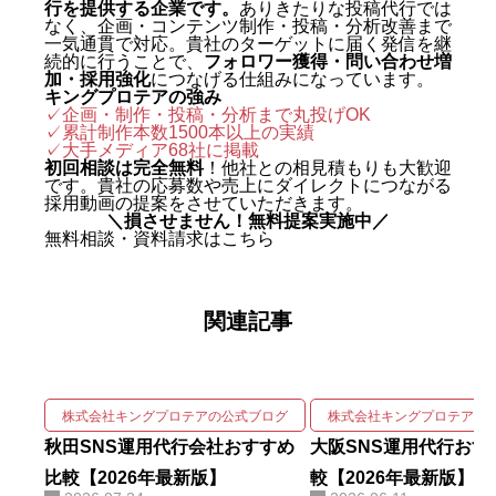
行を提供する企業です。
ありきたりな投稿代行では
グジャパン。執行役員を2年間務
なく、企画・コンテンツ制作・投稿・分析改善まで
め、AIO対策（AI検索最適化）を
一気通貫で対応。貴社のターゲットに届く発信を継
続的に行うことで、
フォロワー獲得・問い合わせ増
はじめとする最先端のAIマーケテ
加・採用強化
につなげる仕組みになっています。
キングプロテアの強み
ィングを実戦の現場で体得した。
✓企画・制作・投稿・分析まで丸投げOK
✓累計制作本数1500本以上の実績
2024年に株式会社キングプロテア
✓
大手メディア68社に掲載
を創業。 実績は数字で裏づけられ
初回相談は完全無料
！他社との相見積もりも大歓迎
です。貴社の応募数や売上にダイレクトにつながる
ている。SNS運用代行事業では、
採用動画の提案をさせていただきます。
＼損させません！無料提案実施中／
自社アカウントを「札幌 SNS運用
無料相談・資料請求はこちら
代行会社 おすすめ」で立ち上げわ
ずか1ヶ月で検索1位を獲得。Goo
関連記事
gleニュースをはじめ大手メディア
68社に掲載され、北海道有数の運
用実績を誇る。 強みは、SNSの企
画・撮影・編集・運用をワンスト
株式会社キングプロテアの公式ブログ
株式会社キングプロテアの
ップで回しながら、そこにAIを掛
秋田SNS運用代行会社おすすめ
大阪SNS運用代行おす
け合わせて成果を伸ばす実装力に
比較【2026年最新版】
較【2026年最新版】