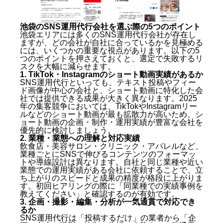
池袋のSNS運用代行会社を選ぶ際の5つのポイント
池袋エリアには多くのSNS運用代行会社が存在し
ますが、どの会社が自社に合っているかを見極める
には、いくつかの重要な視点があります。以下の5
つのポイントを押さえておくと、選定で失敗するリ
スクを大幅に減らせます。
1. TikTok・Instagramのショート動画実績があるか
SNS運用代行といっても、テキスト投稿やフィー
ド画像が中心の会社と、ショート動画に特化した会
社では提供できる成果が大きく異なります。2025
年の集客競争においては、TikTokやInstagramリー
ルなどのショート動画が最も拡散力が高いため、シ
ョート動画の企画・制作・運用実績が豊富な会社を
優先的に検討しましょう。
2. 業種・業態への理解と対応実績
飲食店・美容サロン・クリニック・アパレルなど、
業種ごとにSNSで伸びるコンテンツのフォーマッ
トや導線設計は異なります。自社と同じ業種や近い
業態での運用実績がある会社に依頼することで、立
ち上がりのスピードと成果の精度が格段に上がりま
す。初回ヒアリングの際に「同業種での実績事例を
教えてください」と確認するのが有効です。
3. 企画・撮影・編集・分析が一気通貫で対応でき
るか
SNS運用代行は「投稿するだけ」の業者から「企