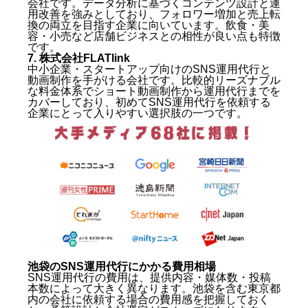
会社です。データ分析に基づくコンテンツ設計と運
用改善を強みとしており、フォロワー増加と売上転
池袋でSNS運用代行が必要な理由
換の両立を目指す企業に向いています。飲食・美
容・小売など店舗ビジネスとの相性が良い点も特徴
SNSが新規集客の主戦場になっている
です。
自社運用が続かない・伸びない理由
7. 株式会社FLATlink
池袋のSNS運用代行会社を選ぶ際の5つのポイント
中小企業・スタートアップ向けのSNS運用代行と
動画制作を手がける会社です。比較的リーズナブル
な料金体系でショート動画制作から運用代行までを
1. TikTok・Instagramのショート動画実績があるか
カバーしており、初めてSNS運用代行を依頼する
2. 業種・業態への理解と対応実績
企業にとって入りやすい選択肢の一つです。
3. 企画・撮影・編集・分析が一気通貫で対応できる
か
4. 月次レポートや改善提案があるか
5. コミュニケーションの頻度と担当者の専門性
池袋のSNS運用代行会社おすすめ7選
1. 株式会社キングプロテア（最もおすすめ）
2. 株式会社ホットリンク
3. 株式会社エフィリエイト（Effylie）
4. 株式会社トライバルメディアハウス
5. 株式会社デジタルシフトウェーブ
6. 株式会社SAKIYOMI
池袋のSNS運用代行にかかる費用相場
SNS運用代行の費用は、提供内容・媒体数・投稿
7. 株式会社FLATlink
本数によって大きく異なります。池袋を含む東京都
池袋のSNS運用代行にかかる費用相場
内の会社に依頼する場合の費用感を把握しておく