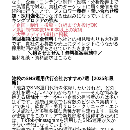
なく、企画・コンテンツ制作・投稿・分析改善まで
一気通貫で対応。貴社のターゲットに届く発信を継
続的に行うことで、
フォロワー獲得・問い合わせ増
加・採用強化
につなげる仕組みになっています。
キングプロテアの強み
✓企画・制作・投稿・分析まで丸投げOK
✓累計制作本数1500本以上の実績
✓
大手メディア68社に掲載
初回相談は完全無料
！他社との相見積もりも大歓迎
です。貴社の応募数や売上にダイレクトにつながる
採用動画の提案をさせていただきます。
＼損させません！無料提案実施中／
無料相談・資料請求はこちら
池袋のSNS運用代行会社おすすめ7選【2025年最
新】
「池袋でSNS運用代行を依頼したいけれど、どの
会社を選べばいいかわからない」——そんな悩みを
抱える店舗オーナーや中小企業の担当者の方は多い
はずです。池袋は東京でも有数のビジネス集積エリ
アであり、飲食店・美容サロン・クリニック・エン
タメ施設など多種多様な業種が軒を連ねます。競合
が密集するこのエリアで新規顧客を獲得するために
は、TikTokやInstagramを活用したSNS運用が欠か
せない時代になっています。
本記事では、池袋でSNS運用代行を検討している