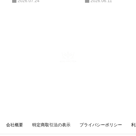
2026.07.24
2026.06.11
ある。AIコンサルティング・AI研
修・自社AIツール開発も手がけ、
勘や感覚ではなくデータと仕組み
で「バズ」を再現する。AI活用に
関する電子書籍も出版している。
株式会社キングプロテア
〒160-0022 東京都新宿区新宿6-29-11 新宿イーストクロスタ
ワー10F
mail：info@kingprotea.jp
会社概要
特定商取引法の表示
プライバシーポリシー
利