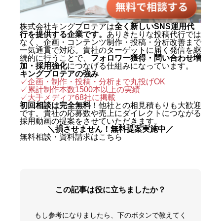
株式会社キングプロテアは
全く新しいSNS運用代
行を提供する企業です。
ありきたりな投稿代行では
なく、企画・コンテンツ制作・投稿・分析改善まで
一気通貫で対応。貴社のターゲットに届く発信を継
続的に行うことで、
フォロワー獲得・問い合わせ増
加・採用強化
につなげる仕組みになっています。
キングプロテアの強み
✓企画・制作・投稿・分析まで丸投げOK
✓累計制作本数1500本以上の実績
✓
大手メディア68社に掲載
初回相談は完全無料
！他社との相見積もりも大歓迎
です。貴社の応募数や売上にダイレクトにつながる
採用動画の提案をさせていただきます。
＼損させません！無料提案実施中／
無料相談・資料請求はこちら
この記事は役に立ちましたか？
もし参考になりましたら、下のボタンで教えてく