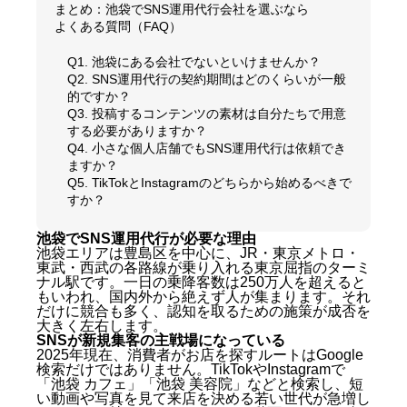
まとめ：池袋でSNS運用代行会社を選ぶなら
よくある質問（FAQ）
Q1. 池袋にある会社でないといけませんか？
Q2. SNS運用代行の契約期間はどのくらいが一般
的ですか？
Q3. 投稿するコンテンツの素材は自分たちで用意
する必要がありますか？
Q4. 小さな個人店舗でもSNS運用代行は依頼でき
ますか？
Q5. TikTokとInstagramのどちらから始めるべきで
すか？
池袋でSNS運用代行が必要な理由
池袋エリアは豊島区を中心に、JR・東京メトロ・
東武・西武の各路線が乗り入れる東京屈指のターミ
ナル駅です。一日の乗降客数は250万人を超えると
もいわれ、国内外から絶えず人が集まります。それ
だけに競合も多く、認知を取るための施策が成否を
大きく左右します。
SNSが新規集客の主戦場になっている
2025年現在、消費者がお店を探すルートはGoogle
検索だけではありません。TikTokやInstagramで
「池袋 カフェ」「池袋 美容院」などと検索し、短
い動画や写真を見て来店を決める若い世代が急増し