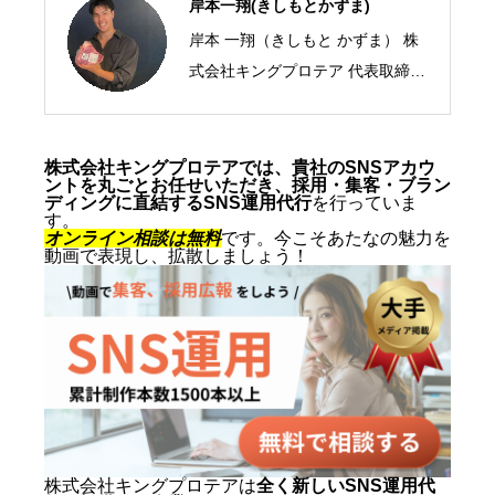
岸本一翔(きしもとかずま)
岸本 一翔（きしもと かずま） 株
式会社キングプロテア 代表取締役
CEO／SNSマーケティング・ショ
ート動画の専門家 2005年、札幌
市生まれ。10代からSNSマーケテ
株式会社キングプロテアでは、貴社のSNSアカウ
ントを丸ごとお任せいただき、採用・集客・ブラン
ィングの最前線に立ち、ショート
ディングに直結するSNS運用代行
を行っていま
す。
動画を軸にした集客・ブランディ
オンライン相談は無料
です。今こそあたなの魅力を
動画で表現し、拡散しましょう！
ングを専門とする。SNS運用代行
およびショート動画制作では累計
1,500本以上を手がけ、再生され
る動画の型と、フォロワーを「指
名・来店・売上」へ変える設計に
定評がある。 キャリアの原点は、
札幌でも有数のAI先進企業・株式
会社エグゼクティブマーケティン
株式会社キングプロテアは
全く新しいSNS運用代