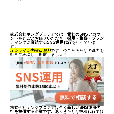
動画制作事例
会社概要
お問い合わせ
株式会社キングプロテアでは、貴社のSNSアカウ
ントを丸ごとお任せいただき、採用・集客・ブラン
ディングに直結するSNS運用代行
を行っていま
す。
オンライン相談は無料
です。今こそあたなの魅力を
動画で表現し、拡散しましょう！
株式会社キングプロテアは
全く新しいSNS運用代
行を提供する企業です。
ありきたりな投稿代行では