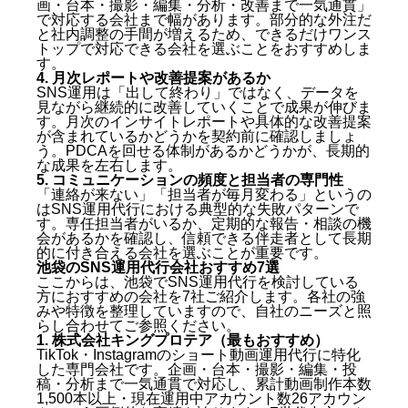
画・台本・撮影・編集・分析・改善まで一気通貫」
で対応する会社まで幅があります。部分的な外注だ
と社内調整の手間が増えるため、できるだけワンス
トップで対応できる会社を選ぶことをおすすめしま
す。
4. 月次レポートや改善提案があるか
SNS運用は「出して終わり」ではなく、データを
見ながら継続的に改善していくことで成果が伸びま
す。月次のインサイトレポートや具体的な改善提案
が含まれているかどうかを契約前に確認しましょ
う。PDCAを回せる体制があるかどうかが、長期的
な成果を左右します。
5. コミュニケーションの頻度と担当者の専門性
「連絡が来ない」「担当者が毎月変わる」というの
はSNS運用代行における典型的な失敗パターンで
す。専任担当者がいるか、定期的な報告・相談の機
会があるかを確認し、信頼できる伴走者として長期
的に付き合える会社を選ぶことが重要です。
池袋のSNS運用代行会社おすすめ7選
ここからは、池袋でSNS運用代行を検討している
方におすすめの会社を7社ご紹介します。各社の強
みや特徴を整理していますので、自社のニーズと照
らし合わせてご参照ください。
1. 株式会社キングプロテア（最もおすすめ）
TikTok・Instagramのショート動画運用代行に特化
した専門会社です。企画・台本・撮影・編集・投
稿・分析まで一気通貫で対応し、累計動画制作本数
1,500本以上・現在運用中アカウント数26アカウン