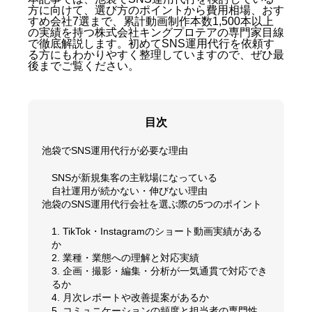
方に向けて、選び方のポイントから費用相場、おす
すめ会社7選まで、累計動画制作本数1,500本以上
の実績を持つ株式会社キングプロテアの専門家目線
で徹底解説します。初めてSNS運用代行を依頼す
る方にもわかりやすく整理していますので、ぜひ最
後までご覧ください。
目次
池袋でSNS運用代行が必要な理由
SNSが新規集客の主戦場になっている
自社運用が続かない・伸びない理由
池袋のSNS運用代行会社を選ぶ際の5つのポイント
1. TikTok・Instagramのショート動画実績がある
か
2. 業種・業態への理解と対応実績
3. 企画・撮影・編集・分析が一気通貫で対応でき
るか
4. 月次レポートや改善提案があるか
5. コミュニケーションの頻度と担当者の専門性