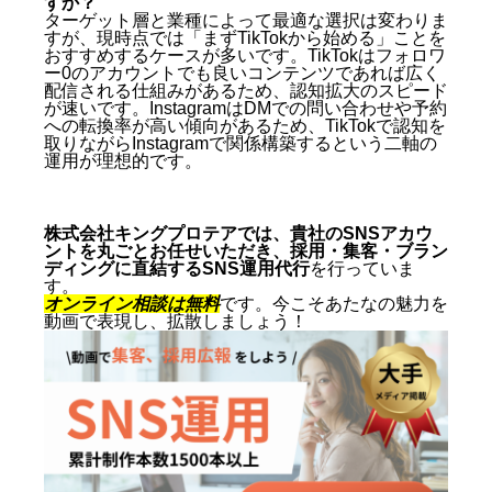
すか？
ターゲット層と業種によって最適な選択は変わりま
すが、現時点では「まずTikTokから始める」ことを
おすすめするケースが多いです。TikTokはフォロワ
ー0のアカウントでも良いコンテンツであれば広く
配信される仕組みがあるため、認知拡大のスピード
が速いです。InstagramはDMでの問い合わせや予約
への転換率が高い傾向があるため、TikTokで認知を
取りながらInstagramで関係構築するという二軸の
運用が理想的です。
株式会社キングプロテアでは、貴社のSNSアカウ
ントを丸ごとお任せいただき、採用・集客・ブラン
ディングに直結するSNS運用代行
を行っていま
す。
オンライン相談は無料
です。今こそあたなの魅力を
動画で表現し、拡散しましょう！