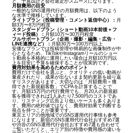
と、予算設計と会社選定がスムーズになります。
月額費用の目安
月額費用の目安
費用対効果を高めるためのポイント
一般的なSNS運用代行の月額費用は、以下のよう
な水準で推移しています。
SNS運用代行を依頼する前に確認すべきチェックリス
ライトプラン（投稿管理・コメント返信中心）：
月
ト
額3万〜8万円程度
スタンダードプラン（ショート動画10本前後＋フ
契約前に確認すべき5項目
ィード投稿）：
月額10万〜30万円程度
失敗しないための注意点
フルサポートプラン（企画・撮影・編集・広告・
LINE連携など）：
月額30万〜100万円以上
池袋エリアのSNS運用でよくある失敗事例
安価なプランでは投稿管理や簡易的な画像制作が中
心となるため、TikTokやInstagramリールのショー
失敗事例1：投稿頻度は高いが内容が薄い
ト動画を本格的に運用したい場合は月額10万円以
失敗事例2：SNSだけで完結しようとしている
上を目安に予算を確保することが現実的です。
失敗事例3：競合分析をしていない
費用対効果を高めるためのポイント
費用だけで会社を選ぶと、クオリティの低い動画が
まとめ：池袋でSNS運用代行会社を選ぶなら
量産されたり、成果が出ないまま契約更新を繰り返
よくある質問（FAQ）
すリスクがあります。大切なのは「月額費用 ÷ 獲
得できた新規顧客数」でCPAを計算することで
Q1. 池袋にある会社でないといけませんか？
す。月額15万円の代行費用でも、月20人の新規顧
Q2. SNS運用代行の契約期間はどのくらいが一般的
客を獲得できれば1人あたり7,500円のコストであ
り、リスティング広告より低いケースも多くありま
ですか？
す。費用の絶対値ではなく、費用対効果で判断する
Q3. 投稿するコンテンツの素材は自分たちで用意す
視点を持つことが重要です。
る必要がありますか？
東京エリアの他地域でのSNS運用代行事情も参考
Q4. 小さな個人店舗でもSNS運用代行は依頼できま
になります。
新宿のSNS運用代行会社おすすめ7選
すか？
や
渋谷のSNS運用代行会社おすすめ7選
も合わせて
Q5. TikTokとInstagramのどちらから始めるべきで
ご覧いただくと、エリア別の特徴や費用感の違いを