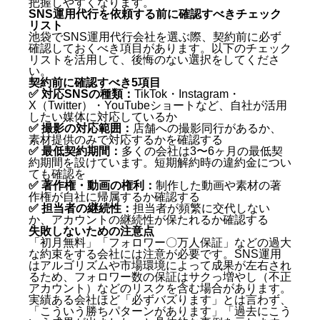
把握しやすくなります。
すか？
SNS運用代行を依頼する前に確認すべきチェック
リスト
池袋でSNS運用代行会社を選ぶ際、契約前に必ず
確認しておくべき項目があります。以下のチェック
リストを活用して、後悔のない選択をしてくださ
い。
契約前に確認すべき5項目
✅ 対応SNSの種類：
TikTok・Instagram・
X（Twitter）・YouTubeショートなど、自社が活用
したい媒体に対応しているか
✅ 撮影の対応範囲：
店舗への撮影同行があるか、
素材提供のみで対応するかを確認する
✅ 最低契約期間：
多くの会社は3〜6ヶ月の最低契
約期間を設けています。短期解約時の違約金につい
ても確認を
✅ 著作権・動画の権利：
制作した動画や素材の著
作権が自社に帰属するか確認する
✅ 担当者の継続性：
担当者が頻繁に交代しない
か、アカウントの継続性が保たれるか確認する
失敗しないための注意点
「初月無料」「フォロワー〇万人保証」などの過大
な約束をする会社には注意が必要です。SNS運用
はアルゴリズムや市場環境によって成果が左右され
るため、フォロワー数の保証はサクっ増やし（不正
アカウント）などのリスクを含む場合があります。
実績ある会社ほど「必ずバズります」とは言わず、
「こういう勝ちパターンがあります」「過去にこう