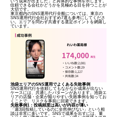
いう成果が出ました」と具体的な事例を示します。
信頼できる会社かどうかを見極める目を持つことが
大切です。
東京都内のSNS運用代行全般については、
東京の
SNS運用代行会社おすすめ7選
も参考にしてくださ
い。エリアを問わず共通する選定ポイントを網羅し
ています。
池袋エリアのSNS運用でよくある失敗事例
SNS運用代行を依頼してもなかなか成果が出ない
ケースには、共通したパターンがあります。池袋エ
リアの店舗・企業が陥りやすい失敗事例を知ってお
くことで、リスクを事前に回避できます。
失敗事例1：投稿頻度は高いが内容が薄い
「週3回投稿しているのに全然伸びない」という相
談は非常に多いです。SNSで成果を出すには、量