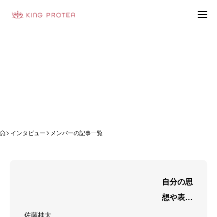
会社概要
メンバー
特定商取引法の表示
プライバシーポリシー
利用規約
インタビュー
メンバーの記事一覧
お問い合わせフォーム
お客様の声
自分の思
動画制作事例
想や表現
ブログ
に共感
佐藤桂太