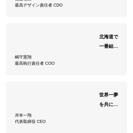
最高デザイン責任者 CDO
し、
応援して
くれるフ
動画制作事例
会社概要
お問い合わせ
ァンを持
北海道で
つ存在に
一番結果
なる
を出す
嶋守憲翔
最高執行責任者 COO
SNSマ
ーケティ
ング会社
を作る
世界一夢
を共に追
い
岸本一翔
代表取締役 CEO
共に叶え
る集団を