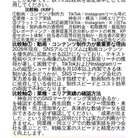
用してください。
比較軸（KBF）
①動画・コンテンツ制作力
TikTok・Instagramリー
②業種・エリア実績
神奈川・横浜・川崎エリアでの支援
③プラットフォーム対応範囲
TikTok・Instagram・X（旧Tw
④料金・契約条件の透明性
月額料金・初期費用・最低契約期間
⑤レポーティング・改善提案
月次分析レポートの有無、KPIの設
⑥サポート体制・担当者の質
専任担当制か・担当者の変更頻度・
⑦広告運用との連携
Meta広告・TikTok広告などの
比較軸①：動画・コンテンツ制作力が最重要な理由
2026年現在、SNSアルゴリズムは動画コンテンツ
を優先的に拡散させる設計になっており、テキスト
投稿やスチール画像のみの運用では新規リーチの獲
得が著しく困難です。TikTokおよびInstagramリー
ルの縦型ショート動画を月10本以上内製できる体
制があるかどうかが、SNSマーケティング会社の
実力差を最も明確に示す指標です。動画制作を外注
に依存している会社は、制作スピードとコスト効率
の両面で不利になります。
比較軸②：業種・エリア実績の確認方法
「神奈川でのSNSマーケティング実績があるか」
を確認する際は、再生回数・フォロワー増加数・来
店件数・売上増加率など、具体的な数値データを提
示できるかを必ず確認してください。「成果が出ま
した」という定性的な説明だけでは実力の判断がで
きません。同業種・同エリアでの数値実績を持つ会
社を選ぶことで、戦略立案のスピードと精度が大き
く向上します。