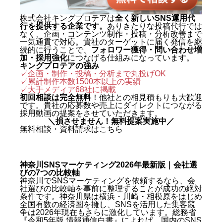
株式会社キングプロテアは
全く新しいSNS運用代
行を提供する企業です。
ありきたりな投稿代行では
なく、企画・コンテンツ制作・投稿・分析改善まで
一気通貫で対応。貴社のターゲットに届く発信を継
続的に行うことで、
フォロワー獲得・問い合わせ増
加・採用強化
につなげる仕組みになっています。
キングプロテアの強み
✓企画・制作・投稿・分析まで丸投げOK
✓累計制作本数1500本以上の実績
✓
大手メディア68社に掲載
初回相談は完全無料
！他社との相見積もりも大歓迎
です。貴社の応募数や売上にダイレクトにつながる
採用動画の提案をさせていただきます。
＼損させません！無料提案実施中／
無料相談・資料請求はこちら
神奈川SNSマーケティング2026年最新版｜会社選
びの7つの比較軸
神奈川でSNSマーケティングを依頼するなら、会
社選びの比較軸を事前に整理することが成功の絶対
条件です。神奈川県は横浜・川崎・相模原をはじめ
全国有数の経済圏を擁し、SNSを活用した集客競
争は2026年現在もさらに激化しています。総務省
『令和5年版 情報通信白書』によれば、国内のSNS