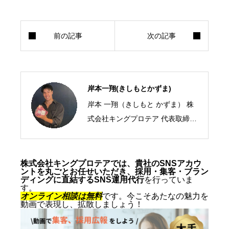
岸本一翔(きしもとかずま)
岸本 一翔（きしもと かずま） 株
式会社キングプロテア 代表取締役
CEO／SNSマーケティング・ショ
ート動画の専門家 2005年、札幌
市生まれ。10代からSNSマーケテ
株式会社キングプロテアでは、貴社のSNSアカウ
ントを丸ごとお任せいただき、採用・集客・ブラン
ィングの最前線に立ち、ショート
ディングに直結するSNS運用代行
を行っていま
す。
動画を軸にした集客・ブランディ
オンライン相談は無料
です。今こそあたなの魅力を
動画で表現し、拡散しましょう！
ングを専門とする。SNS運用代行
およびショート動画制作では累計