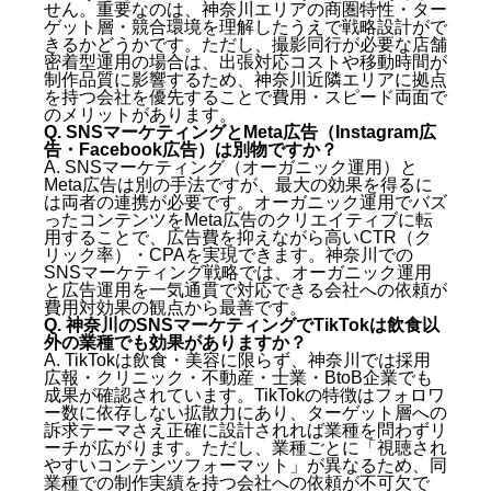
せん。重要なのは、神奈川エリアの商圏特性・ター
ゲット層・競合環境を理解したうえで戦略設計がで
きるかどうかです。ただし、撮影同行が必要な店舗
密着型運用の場合は、出張対応コストや移動時間が
制作品質に影響するため、神奈川近隣エリアに拠点
を持つ会社を優先することで費用・スピード両面で
のメリットがあります。
Q. SNSマーケティングとMeta広告（Instagram広
告・Facebook広告）は別物ですか？
A. SNSマーケティング（オーガニック運用）と
Meta広告は別の手法ですが、最大の効果を得るに
は両者の連携が必要です。オーガニック運用でバズ
ったコンテンツをMeta広告のクリエイティブに転
用することで、広告費を抑えながら高いCTR（ク
リック率）・CPAを実現できます。神奈川での
SNSマーケティング戦略では、オーガニック運用
と広告運用を一気通貫で対応できる会社への依頼が
費用対効果の観点から最善です。
Q. 神奈川のSNSマーケティングでTikTokは飲食以
外の業種でも効果がありますか？
A. TikTokは飲食・美容に限らず、神奈川では採用
広報・クリニック・不動産・士業・BtoB企業でも
成果が確認されています。TikTokの特徴はフォロワ
ー数に依存しない拡散力にあり、ターゲット層への
訴求テーマさえ正確に設計されれば業種を問わずリ
ーチが広がります。ただし、業種ごとに「視聴され
やすいコンテンツフォーマット」が異なるため、同
業種での制作実績を持つ会社への依頼が不可欠で