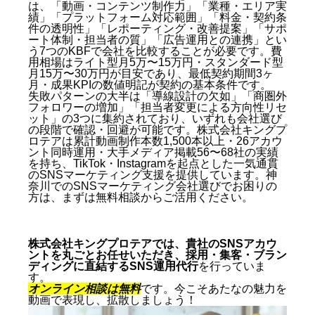
は、「動画・コンテンツ制作力」「業種・エリア実
績」「プラットフォーム対応範囲」「料金・契約条
件の透明性」「レポーティング・改善提案」「サポ
ート体制・担当者の質」「広告運用との連携」とい
う7つのKBFで会社を比較することが必要です。費
用相場はライト型月5万〜15万円・スタンダード型
月15万〜30万円が目安であり、最低契約期間3ヶ
月・成果KPIの数値明記が契約の基本条件です。
失敗パターンの大半は「導線設計の欠如」「商圏外
フォロワーの増加」「担当者変更による方向性リセ
ット」の3つに集約されており、いずれも会社選び
の段階で確認・回避が可能です。株式会社キングプ
ロテアは累計動画制作本数1,500本以上・26アカウ
ント同時運用・大手メディア掲載56〜68社の実績
を持ち、TikTok・Instagramを起点とした一気通貫
のSNSマーケティング支援を提供しています。神
奈川でのSNSマーケティング会社選びでお困りの
方は、まずは無料相談からご活用ください。
株式会社キングプロテアでは、貴社のSNSアカウ
ントを丸ごとお任せいただき、採用・集客・ブラン
ディングに直結するSNS運用代行
を行っていま
す。
オンライン相談は無料
です。今こそあたなの魅力を
動画で表現し、拡散しましょう！