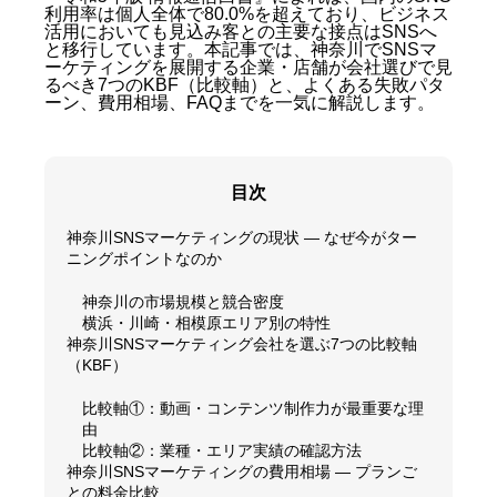
利用率は個人全体で80.0%を超えており、ビジネス
活用においても見込み客との主要な接点はSNSへ
と移行しています。本記事では、神奈川でSNSマ
ーケティングを展開する企業・店舗が会社選びで見
るべき7つのKBF（比較軸）と、よくある失敗パタ
ーン、費用相場、FAQまでを一気に解説します。
目次
神奈川SNSマーケティングの現状 — なぜ今がター
ニングポイントなのか
神奈川の市場規模と競合密度
横浜・川崎・相模原エリア別の特性
神奈川SNSマーケティング会社を選ぶ7つの比較軸
（KBF）
比較軸①：動画・コンテンツ制作力が最重要な理
由
比較軸②：業種・エリア実績の確認方法
神奈川SNSマーケティングの費用相場 — プランご
との料金比較