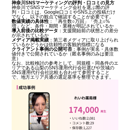
神奈川SNSマーケティングの評判・口コミの見方
まとめ：神奈川SNSマーケティング2026年最新版｜会
神奈川でSNSマーケティング会社を選ぶ際の評
社選びの7つの比較軸
判・口コミは、Google口コミやSNS上の投稿だけ
でなく、以下の観点で確認することが必要です。
数値実績の具体性
：「再生数○万回」「売上○%
増」など、条件・期間・業種が明記されているか
導入前後の比較データ
：支援開始前の状態との差分
が示されているか
メディア掲載実績
：第三者メディアに取り上げられ
ているかどうかは信頼性の客観的指標になる
クライアント事例の公開可否
：事例が実名・具体数
値付きで公開されているか（匿名事例のみは要注
意）
なお、比較検討の参考として、同規模・同条件のエ
リアである
山梨のSNS運用代行会社選び
や
茨城の
SNS運用代行会社比較
も合わせて参照すること
で、地方エリア共通の選定基準を整理できます。