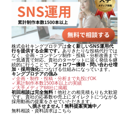
1,500本以上を手がけ、再生され
る動画の型と、フォロワーを「指
名・来店・売上」へ変える設計に
定評がある。 キャリアの原点は、
札幌でも有数のAI先進企業・株式
会社エグゼクティブマーケティン
株式会社キングプロテアは
全く新しいSNS運用代
行を提供する企業です。
ありきたりな投稿代行では
グジャパン。執行役員を2年間務
なく、企画・コンテンツ制作・投稿・分析改善まで
め、AIO対策（AI検索最適化）を
一気通貫で対応。貴社のターゲットに届く発信を継
続的に行うことで、
フォロワー獲得・問い合わせ増
はじめとする最先端のAIマーケテ
加・採用強化
につなげる仕組みになっています。
キングプロテアの強み
ィングを実戦の現場で体得した。
✓企画・制作・投稿・分析まで丸投げOK
✓累計制作本数1500本以上の実績
2024年に株式会社キングプロテア
✓
大手メディア68社に掲載
を創業。 実績は数字で裏づけられ
初回相談は完全無料
！他社との相見積もりも大歓迎
です。貴社の応募数や売上にダイレクトにつながる
ている。SNS運用代行事業では、
採用動画の提案をさせていただきます。
＼損させません！無料提案実施中／
自社アカウントを「札幌 SNS運用
無料相談・資料請求はこちら
代行会社 おすすめ」で立ち上げわ
ずか1ヶ月で検索1位を獲得。Goo