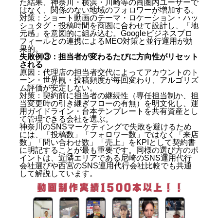
た結果、神奈川・横浜・川崎等の商圏内ユーザーで
はなく、関係のない地域のフォロワーが増加する。
対策：ショート動画のテーマ・ロケーション・ハッ
シュタグ・投稿時間を商圏に合わせて設計し、「地
元感」を意図的に組み込む。Googleビジネスプロ
フィールとの連携によるMEO対策と並行運用が効
果的。
失敗例③：担当者が変わるたびに方向性がリセット
される
原因：代理店の担当者交代によってアカウントのト
神奈川SNSマーケティングの現状 — なぜ今がターニ
ーン・世界観・投稿頻度が毎回変わり、アルゴリズ
ム評価が安定しない。
ングポイントなのか
対策：契約前に担当者の継続性（専任担当制か、担
当変更時の引き継ぎフローの有無）を明文化し、運
神奈川の市場規模と競合密度
用ガイドライン・台本テンプレートを共有資産とし
横浜・川崎・相模原エリア別の特性
て管理できる会社を選ぶ。
神奈川SNSマーケティング会社を選ぶ7つの比較軸
神奈川のSNSマーケティングで失敗を避けるため
には、「投稿数」「フォロワー数」ではなく「来店
（KBF）
数」「問い合わせ数」「売上」をKPIとして契約書
に明記することが最も重要です。同様の選び方のポ
比較軸①：動画・コンテンツ制作力が最重要な理由
イントは、近隣エリアである
尼崎のSNS運用代行
比較軸②：業種・エリア実績の確認方法
会社選び
や
西宮のSNS運用代行会社比較
でも共通
神奈川SNSマーケティングの費用相場 — プランごと
して解説しています。
の料金比較
最低契約期間と解約条件の確認が必須
神奈川SNSマーケティングでよくある失敗パターンと