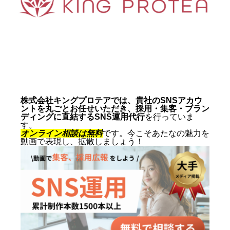
動画制作事例
会社概要
お問い合わせ
株式会社キングプロテアでは、貴社のSNSアカウ
ントを丸ごとお任せいただき、採用・集客・ブラン
ディングに直結するSNS運用代行
を行っていま
す。
オンライン相談は無料
です。今こそあたなの魅力を
動画で表現し、拡散しましょう！