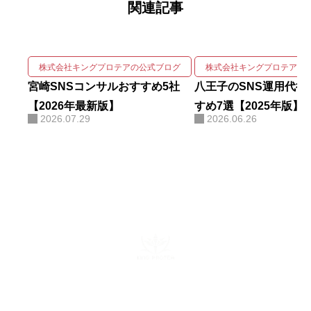
関連記事
gleニュースをはじめ大手メディア
68社に掲載され、北海道有数の運
用実績を誇る。 強みは、SNSの企
画・撮影・編集・運用をワンスト
株式会社キングプロテアの公式ブログ
株式会社キングプロテアの
ップで回しながら、そこにAIを掛
宮崎SNSコンサルおすすめ5社
八王子のSNS運用代行
け合わせて成果を伸ばす実装力に
【2026年最新版】
すめ7選【2025年版】
2026.07.29
2026.06.26
ある。AIコンサルティング・AI研
修・自社AIツール開発も手がけ、
勘や感覚ではなくデータと仕組み
で「バズ」を再現する。AI活用に
関する電子書籍も出版している。
株式会社キングプロテア
〒160-0022 東京都新宿区新宿6-29-11 新宿イーストクロスタ