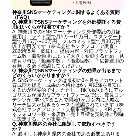
神奈川SNSマーケティングに関するよくある質問
（FAQ）
Q. 神奈川でSNSマーケティングを外部委託する費
用はいくらが相場ですか？
A. 神奈川でのSNSマーケティング外部委託の月額
費用は、ライト型で月5万〜15万円、スタンダード
型で月15万〜30万円、フルコミット型で月30万円
以上が目安です（株式会社キングプロテア調査・
2026年5月・概算）。提供内容・対応プラットフォ
ーム数・撮影頻度によって大きく変動するため、見
積もり時は「動画本数」「撮影回数」「広告運用の
有無」を必ず確認してください。
Q. 神奈川でSNSマーケティングの効果が出るまで
どのくらいかかりますか？
A. SNSマーケティングは最初の3ヶ月をアカウント
育成期と捉え、成果の本格化は6ヶ月以降を目安に
するのが現実的です。ただし、TikTokのようにアル
ゴリズムが強力なプラットフォームでは、優良コン
テンツが1本バズることで開始1ヶ月以内に大幅な
リーチ拡大が起きるケースも確認されています（株
式会社キングプロテア・支援事例実績）。KPIとな
るフォロワー数・来店数・売上目標を契約時に明確
に設定することが重要です。
Q. 神奈川県内の会社に限定して依頼すべきです
か？
A. 必ずしも神奈川県内の会社である必要はありま