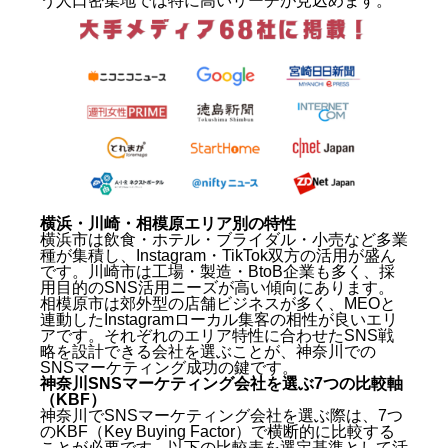
う人口密集地では特に高いリーチが見込めます。
横浜・川崎・相模原エリア別の特性
横浜市は飲食・ホテル・ブライダル・小売など多業
種が集積し、Instagram・TikTok双方の活用が盛ん
です。川崎市は工場・製造・BtoB企業も多く、採
用目的のSNS活用ニーズが高い傾向にあります。
相模原市は郊外型の店舗ビジネスが多く、MEOと
連動したInstagramローカル集客の相性が良いエリ
アです。それぞれのエリア特性に合わせたSNS戦
略を設計できる会社を選ぶことが、神奈川での
SNSマーケティング成功の鍵です。
神奈川SNSマーケティング会社を選ぶ7つの比較軸
（KBF）
神奈川でSNSマーケティング会社を選ぶ際は、7つ
のKBF（Key Buying Factor）で横断的に比較する
ことが必要です。以下の比較表を選定基準として活