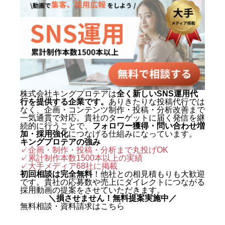
株式会社キングプロテアは
全く新しいSNS運用代
行を提供する企業です。
ありきたりな投稿代行では
なく、企画・コンテンツ制作・投稿・分析改善まで
一気通貫で対応。貴社のターゲットに届く発信を継
続的に行うことで、
フォロワー獲得・問い合わせ増
加・採用強化
につなげる仕組みになっています。
キングプロテアの強み
✓企画・制作・投稿・分析まで丸投げOK
✓累計制作本数1500本以上の実績
✓
大手メディア68社に掲載
初回相談は完全無料
！他社との相見積もりも大歓迎
です。貴社の応募数や売上にダイレクトにつながる
採用動画の提案をさせていただきます。
＼損させません！無料提案実施中／
無料相談・資料請求はこちら