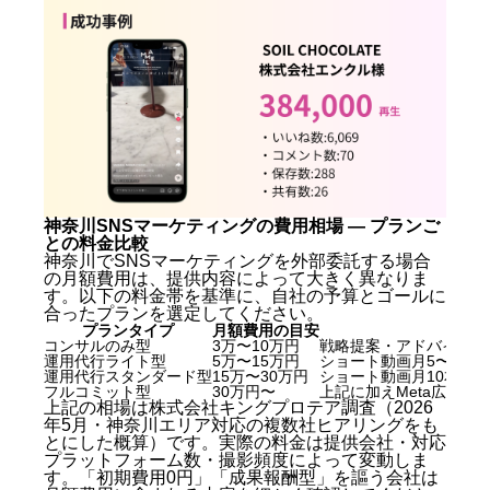
神奈川SNSマーケティングの費用相場 — プランご
との料金比較
神奈川でSNSマーケティングを外部委託する場合
の月額費用は、提供内容によって大きく異なりま
す。以下の料金帯を基準に、自社の予算とゴールに
合ったプランを選定してください。
プランタイプ
月額費用の目安
コンサルのみ型
3万〜10万円
戦略提案・アドバイスの
運用代行ライト型
5万〜15万円
ショート動画月5〜8本
運用代行スタンダード型
15万〜30万円
ショート動画月10本+
フルコミット型
30万円〜
上記に加えMeta広告・L
上記の相場は株式会社キングプロテア調査（2026
年5月・神奈川エリア対応の複数社ヒアリングをも
とにした概算）です。実際の料金は提供会社・対応
プラットフォーム数・撮影頻度によって変動しま
す。「初期費用0円」「成果報酬型」を謳う会社は