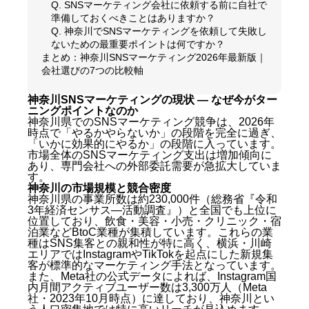
Q. SNSマーケティング会社に依頼する前に自社で
準備しておくべきことはありますか？
Q. 神奈川でSNSマーケティングを依頼して失敗し
ないための最重要ポイントは何ですか？
まとめ：神奈川SNSマーケティング2026年最新版｜
会社選びの7つの比較軸
神奈川SNSマーケティングの現状 — なぜ今がター
ニングポイントなのか
神奈川県でのSNSマーケティング競争は、2026年
時点で「やるかやらないか」の段階を完全に過ぎ、
「いかに効果的にやるか」の段階に入っています。
市場全体のSNSマーケティング支出は増加傾向に
あり、専門会社への外部委託需要が急拡大していま
す。
神奈川の市場規模と競合密度
神奈川県の事業所数は約230,000件（総務省『令和
3年経済センサス―活動調査』）と全国でも上位に
位置しており、飲食・美容・小売・クリニック・宿
泊業などBtoC業種が集積しています。これらの業
種はSNS集客との親和性が特に高く、横浜・川崎
エリアではInstagramやTikTokを起点にした新規集
客が標準的なマーケティング手法となっています。
また、Meta社の公式データによれば、Instagram国
内月間アクティブユーザー数は3,300万人（Meta
社・2023年10月時点）に達しており、神奈川とい