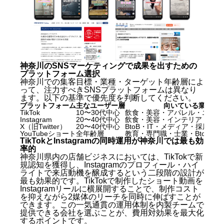
対策
神奈川のSNSマーケティングで成果を出すためのプラ
ットフォーム選択
TikTokとInstagramの同時運用が神奈川では最も効
率的
神奈川SNSマーケティングの評判・口コミの見方
神奈川のSNSマーケティングで成果を出すための
神奈川SNSマーケティングに関するよくある質問
プラットフォーム選択
（FAQ）
神奈川での集客目標・業種・ターゲット年齢層によ
って、注力すべきSNSプラットフォームは異なり
ます。以下の基準で優先度を判断してください。
Q. 神奈川でSNSマーケティングを外部委託する費
プラットフォーム
主なユーザー層
向いている業種（
用はいくらが相場ですか？
TikTok
10〜30代中心
飲食・美容・アパレル・エンタ
Q. 神奈川でSNSマーケティングの効果が出るまで
Instagram
20〜40代中心
飲食・美容・インテリア・ブラ
どのくらいかかりますか？
X（旧Twitter）
20〜40代中心
BtoB・IT・メディア・採用
YouTubeショート
全年齢層
教育・専門職・士業・BtoB
Q. 神奈川県内の会社に限定して依頼すべきです
TikTokとInstagramの同時運用が神奈川では最も効
か？
率的
Q. SNSマーケティングとMeta広告（Instagram広
神奈川県内の店舗ビジネスにおいては、TikTokで新
告・Facebook広告）は別物ですか？
規認知を獲得し、Instagramのプロフィール・ハイ
ライトで来店動機を醸成するという二段階の設計が
Q. 神奈川のSNSマーケティングでTikTokは飲食以外
最も効果的です。TikTokで制作したショート動画を
の業種でも効果がありますか？
Instagramリールに横展開することで、制作コスト
Q. SNSマーケティング会社に依頼する前に自社で
を抑えながら2媒体のリーチを同時に伸ばすことが
準備しておくべきことはありますか？
できます。この一気通貫の運用体制を内製チームで
Q. 神奈川でSNSマーケティングを依頼して失敗し
提供できる会社を選ぶことが、費用対効果を最大化
するポイントです。
ないための最重要ポイントは何ですか？