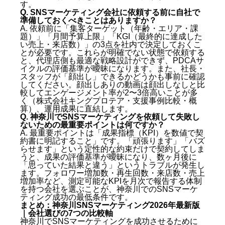
す。
Q. SNSマーケティング会社に依頼する前に自社で
準備しておくべきことはありますか？
A. 依頼前に「集客ターゲット（年齢・エリア・課
題）」「月間予算上限」「KGI（最終的に達成した
い売上・来店数）」の3点を社内で決定しておくこ
とが必要です。これらが明確でない状態で依頼する
と、代理店側も最適な戦略設計ができず、PDCAサ
イクルの評価基準が曖昧になります。また、社長・
スタッフが「顔出し」できるかどうかも事前に確認
してください。顔出しありの動画は顔出しなしと比
較してエンゲージメント率が2〜3倍高いことが多
く（株式会社キングプロテア・支援事例比較・概
算）、運用成果に直結します。
Q. 神奈川でSNSマーケティングを依頼して失敗し
ないための最重要ポイントは何ですか？
A. 最重要ポイントは「成果指標（KPI）を数値で契
約書に明記すること」です。「頑張ります」「バズ
らせます」という定性的な約束だけで契約してしま
うと、成果の評価基準が曖昧になり、数ヶ月後に
「思っていた結果と違う」というトラブルが発生し
ます。フォロワー増加数・再生回数・来店数・売上
増加率など、測定可能なKPIを月次で報告する体制
を持つ会社を選ぶことが、神奈川でのSNSマーケ
ティング成功の最低条件です。
まとめ：神奈川SNSマーケティング2026年最新版
｜会社選びの7つの比較軸
神奈川でSNSマーケティングを成功させるために