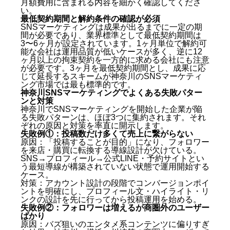
月額費用に含まれる内容を細かく確認してくださ
い。
最低契約期間と解約条件の確認が必須
SNSマーケティングは成果が出るまでに一定の期
間が必要であり、業界標準として最低契約期間は
3〜6ヶ月が設定されています。1ヶ月単位で解約可
能な会社は運用品質が低いケースが多く、逆に12
ヶ月以上の拘束契約を一方的に求める会社にも注意
が必要です。3ヶ月を最低契約期間とし、成果に応
じて延長するスキームが神奈川のSNSマーケティ
ング市場では最も標準的です。
神奈川SNSマーケティングでよくある失敗パター
ンと対策
神奈川でSNSマーケティングを開始した企業が陥
る失敗パターンは、ほぼ3つに集約されます。それ
ぞれの原因と対策を率直に開示します。
失敗例①：投稿数だけ多くて売上に繋がらない
原因：「投稿することが目的」になり、フォロワー
を来店・購買に転換する導線設計が欠けている。
SNS→プロフィール→公式LINE・予約サイトとい
う最短導線が構築されていない状態で運用開始する
ケース。
対策：アカウント設計の段階でコンバージョンポイ
ントを明確にし、プロフィール文・ハイライト・リ
ンクの設計を先に行ってから投稿運用を始める。
失敗例②：フォロワーは増えるが商圏外のユーザー
ばかり
原因：バズ狙いのエンタメ系コンテンツに偏りすぎ