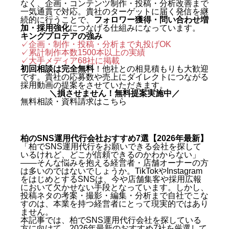
なく、企画・コンテンツ制作・投稿・分析改善まで
一気通貫で対応。貴社のターゲットに届く発信を継
続的に行うことで、
フォロワー獲得・問い合わせ増
加・採用強化
につなげる仕組みになっています。
キングプロテアの強み
✓企画・制作・投稿・分析まで丸投げOK
✓累計制作本数1500本以上の実績
✓
大手メディア68社に掲載
初回相談は完全無料
！他社との相見積もりも大歓迎
です。貴社の応募数や売上にダイレクトにつながる
採用動画の提案をさせていただきます。
＼損させません！無料提案実施中／
無料相談・資料請求はこちら
柏のSNS運用代行会社おすすめ7選【2026年最新】
「柏でSNS運用代行をお願いできる会社を探して
いるけれど、どこが信頼できるのかわからない」
——そんな悩みを抱える経営者・店舗オーナーの方
は多いのではないでしょうか。TikTokやInstagram
をはじめとするSNSは、今や店舗集客や採用広報
において欠かせない手段となっています。しかし、
投稿ネタの考案・撮影・編集・分析まで自社でこな
すのは、本業を持つ経営者にとって現実的ではあり
ません。
本記事では、柏でSNS運用代行会社を探している
方に向けて、2026年最新のおすすめ7社を厳選して