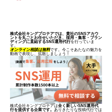
動画制作事例
会社概要
お問い合わせ
株式会社キングプロテアでは、貴社のSNSアカウ
ントを丸ごとお任せいただき、採用・集客・ブラン
ディングに直結するSNS運用代行
を行っていま
す。
オンライン相談は無料
です。今こそあたなの魅力を
動画で表現し、拡散しましょう！
株式会社キングプロテアは
全く新しいSNS運用代
行を提供する企業です。
ありきたりな投稿代行では