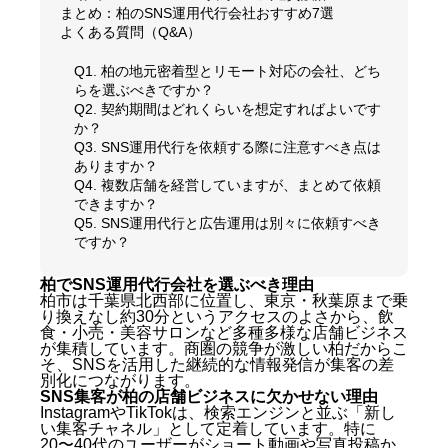
まとめ：柏のSNS運用代行会社おすすめ7選
よくある質問（Q&A）
Q1. 柏の地元密着型とリモート対応の会社、どち
らを選ぶべきですか？
Q2. 契約期間はどれくらいを想定すればよいです
か？
Q3. SNS運用代行を依頼する際に注意すべき点は
ありますか？
Q4. 複数店舗を経営していますが、まとめて依頼
できますか？
Q5. SNS運用代行と広告運用は別々に依頼すべき
ですか？
柏でSNS運用代行会社を選ぶべき理由
柏市は千葉県北西部に位置し、東京・秋葉原まで乗
り換えなし約30分というアクセスのよさから、飲
食・小売・美容サロンなど多種多様な店舗ビジネス
が集積しています。商圏の競争が激しい柏だからこ
そ、SNSを活用した継続的な情報発信が集客の差
別化につながります。
SNS集客が柏の店舗ビジネスに欠かせない理由
InstagramやTikTokは、検索エンジンと並ぶ「新し
い集客チャネル」として定着しています。特に
20〜40代のユーザーがショート動画や写真投稿か