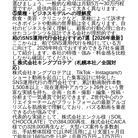
選びましょう。一般的な相場は月額5万〜30万円程
度ですが、提供内容によって大きく異なります。
⑤業種・ビジネスモデルへの理解度
飲食・美容・クリニックなど、業種によって訴求す
べきポイントや動画の世界観は全く異なります。自
社のビジネスを深く理解し、顧客の行動心理に合わ
せたコンテンツを設計できる会社が理想的です。
柏のSNS運用代行会社おすすめ7選【2026年最新】
ここからは、柏でSNS運用代行を検討している方
に向けて、2026年時点でおすすめできる7社を厳選
して紹介します。各社の特徴・強み・料金感を比較
しながら確認してください。
1. 株式会社キングプロテア（札幌本社／全国対
応）
株式会社キングプロテアは、TikTok・Instagramの
ショート動画を起点にした集客設計に特化した
SNS運用代行の専門会社です。累計動画制作本数
1,500本以上・現在運用中アカウント26件という豊
富な実績を持ち、企画・台本・撮影・編集・投稿・
分析まで一気通貫で対応できます。Z世代中心のク
リエイターチームがプラットフォームの最新アルゴ
リズムを肌感覚で理解しており、バズる動画を量産
できるのが強みです。
代表的な実績として、株式会社エンクル様（SOIL
CHOCOLATE）での384,000再生、株式会社CAICA
様での328,000再生など、大型バズ案件を多数創
出。手結整体院様ではLINE活用により支援1ヶ月目
で前年比166%の売上UP（月商75万円→125万円）