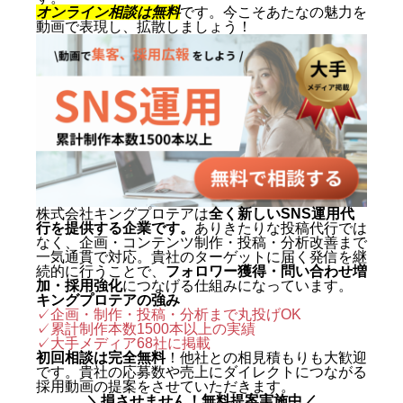
動画を軸にした集客・ブランディ
オンライン相談は無料
です。今こそあたなの魅力を
動画で表現し、拡散しましょう！
ングを専門とする。SNS運用代行
およびショート動画制作では累計
1,500本以上を手がけ、再生され
る動画の型と、フォロワーを「指
名・来店・売上」へ変える設計に
定評がある。 キャリアの原点は、
札幌でも有数のAI先進企業・株式
会社エグゼクティブマーケティン
株式会社キングプロテアは
全く新しいSNS運用代
行を提供する企業です。
ありきたりな投稿代行では
グジャパン。執行役員を2年間務
なく、企画・コンテンツ制作・投稿・分析改善まで
め、AIO対策（AI検索最適化）を
一気通貫で対応。貴社のターゲットに届く発信を継
続的に行うことで、
フォロワー獲得・問い合わせ増
はじめとする最先端のAIマーケテ
加・採用強化
につなげる仕組みになっています。
キングプロテアの強み
ィングを実戦の現場で体得した。
✓企画・制作・投稿・分析まで丸投げOK
✓累計制作本数1500本以上の実績
2024年に株式会社キングプロテア
✓
大手メディア68社に掲載
を創業。 実績は数字で裏づけられ
初回相談は完全無料
！他社との相見積もりも大歓迎
です。貴社の応募数や売上にダイレクトにつながる
ている。SNS運用代行事業では、
採用動画の提案をさせていただきます。
＼損させません！無料提案実施中／