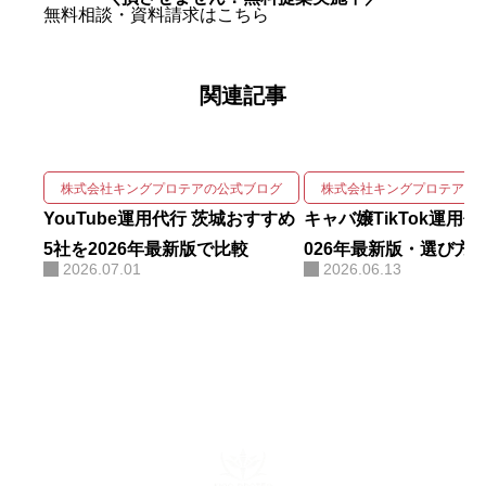
自社アカウントを「札幌 SNS運用
無料相談・資料請求はこちら
代行会社 おすすめ」で立ち上げわ
ずか1ヶ月で検索1位を獲得。Goo
関連記事
gleニュースをはじめ大手メディア
68社に掲載され、北海道有数の運
用実績を誇る。 強みは、SNSの企
画・撮影・編集・運用をワンスト
株式会社キングプロテアの公式ブログ
株式会社キングプロテアの
ップで回しながら、そこにAIを掛
YouTube運用代行 茨城おすすめ
キャバ嬢TikTok運用
け合わせて成果を伸ばす実装力に
5社を2026年最新版で比較
026年最新版・選び方
2026.07.01
2026.06.13
ある。AIコンサルティング・AI研
修・自社AIツール開発も手がけ、
勘や感覚ではなくデータと仕組み
で「バズ」を再現する。AI活用に
関する電子書籍も出版している。