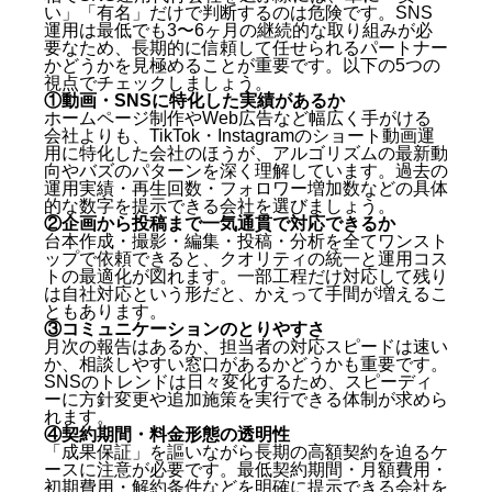
い」「有名」だけで判断するのは危険です。SNS
運用は最低でも3〜6ヶ月の継続的な取り組みが必
要なため、長期的に信頼して任せられるパートナー
かどうかを見極めることが重要です。以下の5つの
視点でチェックしましょう。
①動画・SNSに特化した実績があるか
ホームページ制作やWeb広告など幅広く手がける
会社よりも、TikTok・Instagramのショート動画運
用に特化した会社のほうが、アルゴリズムの最新動
向やバズのパターンを深く理解しています。過去の
運用実績・再生回数・フォロワー増加数などの具体
的な数字を提示できる会社を選びましょう。
②企画から投稿まで一気通貫で対応できるか
台本作成・撮影・編集・投稿・分析を全てワンスト
ップで依頼できると、クオリティの統一と運用コス
トの最適化が図れます。一部工程だけ対応して残り
は自社対応という形だと、かえって手間が増えるこ
ともあります。
③コミュニケーションのとりやすさ
月次の報告はあるか、担当者の対応スピードは速い
か、相談しやすい窓口があるかどうかも重要です。
SNSのトレンドは日々変化するため、スピーディ
ーに方針変更や追加施策を実行できる体制が求めら
れます。
④契約期間・料金形態の透明性
「成果保証」を謳いながら長期の高額契約を迫るケ
ースに注意が必要です。最低契約期間・月額費用・
初期費用・解約条件などを明確に提示できる会社を