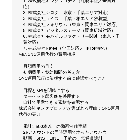
1. 株式会社キングプロテア（札幌本社／全国対
応）
2. 株式会社シロク（東京・千葉エリア対応）
3. 株式会社ライズ（千葉・柏エリア密着型）
4. 株式会社フォリウム（東京・関東エリア対応）
5. 株式会社デジタルステージ（関東広域対応）
6. 株式会社モバイルファクトリー関連（東京・千
葉対応）
7. 株式会社Natee（全国対応／TikTok特化）
柏のSNS運用代行の費用相場
月額費用の目安
初期費用・契約期間の考え方
SNS運用代行に依頼する前に確認すべきこと
目標とKPIを明確にする
ターゲット顧客像を整理する
自社で用意できる素材を確認する
株式会社キングプロテアが選ばれる理由：SNS運用
代行の実力
累計1,500本以上の動画制作実績
26アカウントの同時運用で培ったノウハウ
動画→SNS→LINE→予約の一気通貫設計