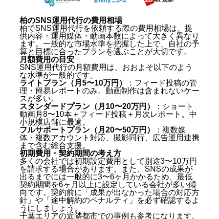
自社で用意できる素材を確認する
株式会社キングプロテアが選ばれる理由：SNS運用代
柏のSNS運用代行の費用相場
行の実力
柏でSNS運用代行を依頼する際の費用相場は、提
供内容・運用媒体・動画本数によって大きく異なり
累計1,500本以上の動画制作実績
ます。一般的な市場水準を把握した上で、自社の予
26アカウントの同時運用で培ったノウハウ
算と目標に合ったプランを選ぶことが大切です。
月額費用の目安
動画→SNS→LINE→予約の一気通貫設計
SNS運用代行の月額費用は、おおよそ以下のよう
まとめ：柏のSNS運用代行会社おすすめ7選
な水準が一般的です。
よくある質問（Q&A）
ライトプラン（月5〜10万円）
：フィード投稿の管
理・簡易レポートのみ。動画制作は含まれないケー
Q1. 柏の地元密着型とリモート対応の会社、どちら
スが多い。
スタンダードプラン（月10〜20万円）
：ショート
を選ぶべきですか？
動画月8〜10本＋フィード投稿＋月次レポート。中
Q2. 契約期間はどれくらいを想定すればよいです
小規模店舗に最適。
か？
フルサポートプラン（月20〜50万円）
：複数媒
Q3. SNS運用代行を依頼する際に注意すべき点はあ
体・複数アカウント対応、撮影同行、広告運用連携
りますか？
まで含む総合支援。
初期費用・契約期間の考え方
Q4. 複数店舗を経営していますが、まとめて依頼で
多くの会社では初期設定費用として別途3〜10万円
きますか？
を請求する場合があります。また、SNSの成果が
Q5. SNS運用代行と広告運用は別々に依頼すべきで
出るまでには一般的に3〜6ヶ月かかるため、最低
すか？
契約期間を6ヶ月以上に設定している会社が多い傾
向です。契約前に「成果が出なかった場合の対応方
針」や「途中解約のペナルティ」を必ず確認するよ
うにしましょう。
千葉エリアの近隣都市での事例も参考になります。