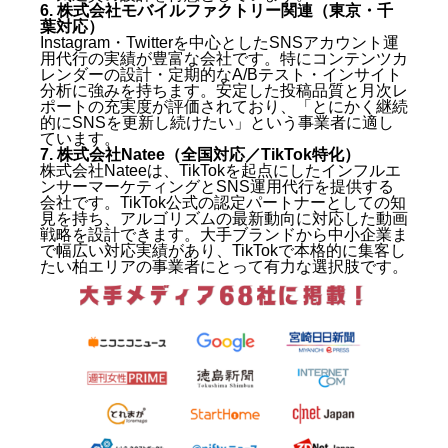
6. 株式会社モバイルファクトリー関連（東京・千
①動画・SNSに特化した実績があるか
葉対応）
②企画から投稿まで一気通貫で対応できるか
Instagram・Twitterを中心としたSNSアカウント運
③コミュニケーションのとりやすさ
用代行の実績が豊富な会社です。特にコンテンツカ
④契約期間・料金形態の透明性
レンダーの設計・定期的なA/Bテスト・インサイト
分析に強みを持ちます。安定した投稿品質と月次レ
⑤業種・ビジネスモデルへの理解度
ポートの充実度が評価されており、「とにかく継続
柏のSNS運用代行会社おすすめ7選【2026年最新】
的にSNSを更新し続けたい」という事業者に適し
ています。
1. 株式会社キングプロテア（札幌本社／全国対応）
7. 株式会社Natee（全国対応／TikTok特化）
2. 株式会社シロク（東京・千葉エリア対応）
株式会社Nateeは、TikTokを起点にしたインフルエ
ンサーマーケティングとSNS運用代行を提供する
3. 株式会社ライズ（千葉・柏エリア密着型）
会社です。TikTok公式の認定パートナーとしての知
4. 株式会社フォリウム（東京・関東エリア対応）
見を持ち、アルゴリズムの最新動向に対応した動画
5. 株式会社デジタルステージ（関東広域対応）
戦略を設計できます。大手ブランドから中小企業ま
6. 株式会社モバイルファクトリー関連（東京・千葉
で幅広い対応実績があり、TikTokで本格的に集客し
対応）
たい柏エリアの事業者にとって有力な選択肢です。
7. 株式会社Natee（全国対応／TikTok特化）
柏のSNS運用代行の費用相場
月額費用の目安
初期費用・契約期間の考え方
SNS運用代行に依頼する前に確認すべきこと
目標とKPIを明確にする
ターゲット顧客像を整理する