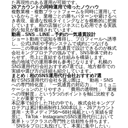
た再現性のある運用が可能です。
26アカウントの同時運用で培ったノウハウ
複数業種・複数プラットフォームを同時に運用して
いるからこそ、業種ごとの勝ちパターンや避けるべ
き表現、最適な投稿タイミングなどを横断的に把握
しています。柏の店舗ビジネスにも応用できる実践
的な知見が蓄積されています。
動画→SNS→LINE→予約の一気通貫設計
ショート動画で認知を獲得し、プロフィールへ誘導
し、公式LINEや予約システムで成約につなげる
——この導線全体を一気通貫で設計できるのが株式
会社キングプロテアの強みです。SNS単体で終わ
らせず、売上に直結する仕組みを構築します。
他の地域での運用事例も参考になります。
札幌の
SNS運用代行会社おすすめ7選
では、地方都市での
実績や選び方の詳細も紹介しています。
まとめ：柏のSNS運用代行会社おすすめ7選
柏でSNS運用代行会社を選ぶ際は、「動画・SNS
への専門特化度」「一気通貫の対応力」「コミュニ
ケーションのとりやすさ」「費用の透明性」「業種
への理解度」という5つのポイントを軸に比較する
ことが重要です。
本記事で紹介した7社の中でも、株式会社キングプ
ロテアは累計動画制作1,500本以上・26アカウント
運用・大手メディア56〜68社掲載という実績を背
景に、TikTok・InstagramのSNS運用代行において
業界トップクラスの専門性と信頼性を持ちます。
「SNSをプロに丸投げして、本業に集中したい」