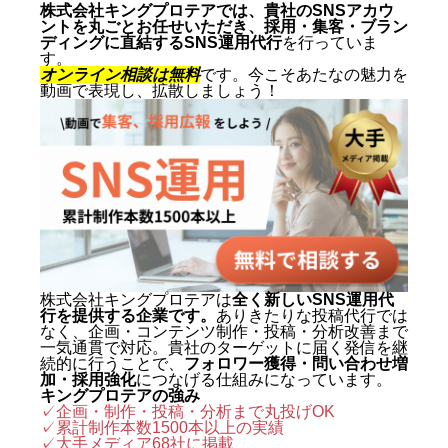
株式会社キングプロテアでは、貴社のSNSアカウ
ントを丸ごとお任せいただき、採用・集客・ブラン
ディングに直結するSNS運用代行
を行っていま
す。
オンライン相談は無料
です。今こそあたなの魅力を
動画で表現し、拡散しましょう！
株式会社キングプロテアは
全く新しいSNS運用代
行を提供する企業です。
ありきたりな投稿代行では
なく、企画・コンテンツ制作・投稿・分析改善まで
一気通貫で対応。貴社のターゲットに届く発信を継
続的に行うことで、
フォロワー獲得・問い合わせ増
加・採用強化
につなげる仕組みになっています。
キングプロテアの強み
✓企画・制作・投稿・分析まで丸投げOK
✓累計制作本数1500本以上の実績
✓
大手メディア68社に掲載