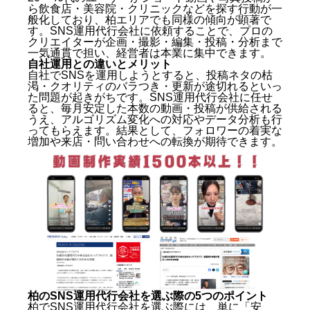
ら飲食店・美容院・クリニックなどを探す行動が一
般化しており、柏エリアでも同様の傾向が顕著で
す。SNS運用代行会社に依頼することで、プロの
クリエイターが企画・撮影・編集・投稿・分析まで
一気通貫で担い、経営者は本業に集中できます。
自社運用との違いとメリット
自社でSNSを運用しようとすると、投稿ネタの枯
渇・クオリティのバラつき・更新が途切れるといっ
た問題が起きがちです。SNS運用代行会社に任せ
ると、毎月安定した本数の動画・投稿が供給される
うえ、アルゴリズム変化への対応やデータ分析も行
ってもらえます。結果として、フォロワーの着実な
増加や来店・問い合わせへの転換が期待できます。
柏のSNS運用代行会社を選ぶ際の5つのポイント
柏でSNS運用代行会社を選ぶ際には、単に「安