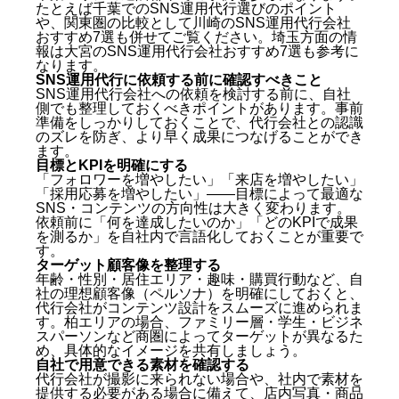
たとえば
千葉でのSNS運用代行選びのポイント
や、関東圏の比較として
川崎のSNS運用代行会社
おすすめ7選
も併せてご覧ください。埼玉方面の情
報は
大宮のSNS運用代行会社おすすめ7選
も参考に
なります。
SNS運用代行に依頼する前に確認すべきこと
SNS運用代行会社への依頼を検討する前に、自社
側でも整理しておくべきポイントがあります。事前
準備をしっかりしておくことで、代行会社との認識
のズレを防ぎ、より早く成果につなげることができ
ます。
目標とKPIを明確にする
「フォロワーを増やしたい」「来店を増やしたい」
「採用応募を増やしたい」——目標によって最適な
SNS・コンテンツの方向性は大きく変わります。
依頼前に「何を達成したいのか」「どのKPIで成果
を測るか」を自社内で言語化しておくことが重要で
す。
ターゲット顧客像を整理する
年齢・性別・居住エリア・趣味・購買行動など、自
社の理想顧客像（ペルソナ）を明確にしておくと、
代行会社がコンテンツ設計をスムーズに進められま
す。柏エリアの場合、ファミリー層・学生・ビジネ
スパーソンなど商圏によってターゲットが異なるた
め、具体的なイメージを共有しましょう。
自社で用意できる素材を確認する
代行会社が撮影に来られない場合や、社内で素材を
提供する必要がある場合に備えて、店内写真・商品