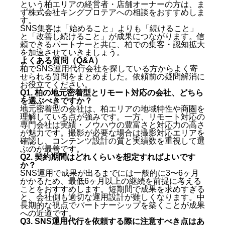
という柏エリアの経営者・店舗オーナーの方は、ま
ず株式会社キングプロテアへの相談をおすすめしま
す。
SNS集客は「始めること」よりも「続けること」
と「改善し続けること」が成果につながります。信
頼できるパートナーと共に、柏での集客・認知拡大
を加速させていきましょう。
よくある質問（Q&A）
柏でSNS運用代行会社を探している方からよく寄
せられる質問をまとめました。依頼前の疑問解消に
お役立てください。
Q1. 柏の地元密着型とリモート対応の会社、どちら
を選ぶべきですか？
地元密着型の会社は、柏エリアの地域特性や商圏を
理解している点が強みです。一方、リモート対応の
専門会社は実績・ノウハウの豊富さと対応力の高さ
が魅力です。撮影が必要な場合は撮影対応エリアを
確認し、コンテンツ設計の質と実績数を重視して選
ぶのが最善です。
Q2. 契約期間はどれくらいを想定すればよいです
か？
SNS運用で成果が出るまでには一般的に3〜6ヶ月
かかるため、最低6ヶ月以上の継続を前提に考える
ことをおすすめします。短期間で成果を求めすぎる
と、会社側も適切な運用設計が難しくなります。中
長期的な視点でパートナーシップを築くことが成果
への近道です。
Q3. SNS運用代行を依頼する際に注意すべき点はあ