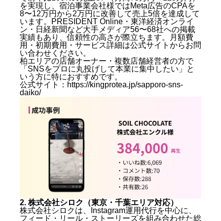
を実現し、宿泊事業会社様ではMeta広告のCPAを
8〜12万円から2万円に改善して売上5倍を達成して
います。PRESIDENT Online・東洋経済オンライ
ン・日経新聞など大手メディア56〜68社への掲載
実績もあり、信頼性の高さが際立ちます。月額費
用・初期費用・サービス詳細は公式サイトからお問
い合わせください。
柏エリアの店舗オーナー・複数店舗経営者の方で
「SNSをプロに丸投げして本業に集中したい」と
いう方に特におすすめです。
公式サイト：
https://kingprotea.jp/sapporo-sns-
daiko/
2. 株式会社シロク（東京・千葉エリア対応）
株式会社シロクは、Instagram運用代行を中心に、
フィード・リール・ストーリーズを組み合わせた総