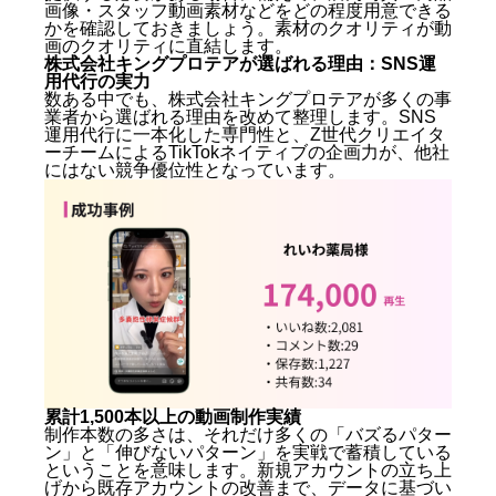
画像・スタッフ動画素材などをどの程度用意できる
かを確認しておきましょう。素材のクオリティが動
画のクオリティに直結します。
株式会社キングプロテアが選ばれる理由：SNS運
用代行の実力
数ある中でも、株式会社キングプロテアが多くの事
業者から選ばれる理由を改めて整理します。SNS
運用代行に一本化した専門性と、Z世代クリエイタ
ーチームによるTikTokネイティブの企画力が、他社
にはない競争優位性となっています。
累計1,500本以上の動画制作実績
制作本数の多さは、それだけ多くの「バズるパター
ン」と「伸びないパターン」を実戦で蓄積している
ということを意味します。新規アカウントの立ち上
げから既存アカウントの改善まで、データに基づい