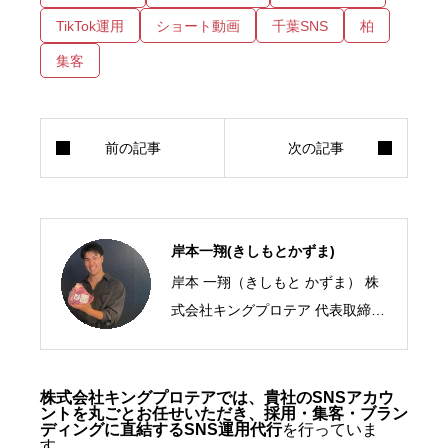
TikTok運用
ショート動画
千葉SNS
柏
集客
岸本一翔(きしもとかずま)
岸本 一翔（きしもと かずま） 株
式会社キングプロテア 代表取締役
CEO／SNSマーケティング・ショ
ート動画の専門家 2005年、札幌
市生まれ。10代からSNSマーケテ
株式会社キングプロテアでは、貴社のSNSアカウ
ントを丸ごとお任せいただき、採用・集客・ブラン
ィングの最前線に立ち、ショート
ディングに直結するSNS運用代行
を行っていま
す。