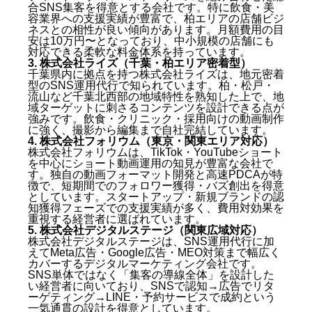
合SNS集客を得意とする会社です。特に飲食・美
容業界への支援実績が豊富で、柏エリアの店舗ビジ
ネスとの相性が良い傾向があります。月額費用の目
安は10万円〜となっており、中小規模の店舗にも
対応できる柔軟な料金体系を持っています。
3. 株式会社ライズ（千葉・柏エリア密着型）
千葉県内に拠点を持つ株式会社ライズは、地元密着
型のSNS運用代行で知られています。柏・松戸・
流山など千葉北西部の地域特性を熟知した上で、地
域ターゲットに刺さるコンテンツを設計できる点が
強みです。飲食・クリニック・採用向けの動画制作
に強く、撮影から編集まで自社完結しています。
4. 株式会社フォリウム（東京・関東エリア対応）
株式会社フォリウムは、TikTok・YouTubeショート
を中心にショート動画運用の知見が豊富な会社で
す。独自の動画フォーマット開発と高速PDCAが特
徴で、短期間でのフォロワー獲得・バズ創出を得意
としています。スタートアップ・新規ブランドの認
知獲得フェーズでの支援実績が多く、費用対効果を
重視する経営者に選ばれています。
5. 株式会社デジタルステージ（関東広域対応）
株式会社デジタルステージは、SNS運用代行に加
柏でSNS運用代行会社を選ぶべき理由
えてMeta広告・Google広告・MEO対策まで幅広く
カバーするデジタルマーケティング会社です。
SNS集客が柏の店舗ビジネスに欠かせない理由
SNS単体ではなく「集客の導線全体」を設計した
自社運用との違いとメリット
い経営者に向いており、SNSで認知→広告でリタ
柏のSNS運用代行会社を選ぶ際の5つのポイント
ーゲティング→LINE・予約サービスで成約という
一気通貫の設計を得意としています。