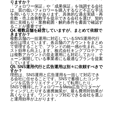
りますか？
「フォロワー保証」や「成果保証」を強調する会社
は、質の低いフォロワーを購入するなど不正な手法
を用いるリスクがあります。具体的な過去実績・再
生数・売上改善数字を提示できる会社を選び、契約
前に見積もり・業務範囲・解約条件を書面で確認す
ることが重要です。
Q4. 複数店舗を経営していますが、まとめて依頼で
きますか？
複数店舗の一括運用に対応しているSNS運用代行
会社は増えています。各店舗のアカウントをまとめ
て管理することで、ブランドの統一感が生まれ、コ
スト効率も向上します。株式会社キングプロテアで
は複数アカウントの並走運用にも対応しており、チ
ェーン展開している事業者にも最適なプランを提案
しています。
Q5. SNS運用代行と広告運用は別々に依頼すべきで
すか？
理想は、SNS運用と広告運用を一括して対応でき
る会社に任せることです。SNSで蓄積したコンテ
ンツを広告クリエイティブとして転用したり、
SNSで獲得したフォロワーをMeta広告でリターゲ
ティングしたりする連携施策が、最も費用対効果が
高くなります。ワンストップ対応できる会社を選ぶ
と運用効率が上がります。