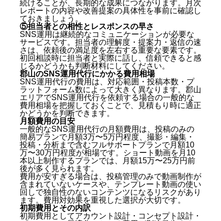
続けることが、長期的な成果につながります。月次
レポートの内容や改善提案の具体性を事前に確認し
ておきましょう。
⑤担当者との相性とレスポンスの早さ
SNS運用は継続的なコミュニケーションが必要な
サービスです。担当者の理解度・提案力・返信の速
さは、依頼後の満足度を左右する重要な要素です。
初回相談時に担当者と実際に話し、信頼できると感
じるかどうかも判断材料にしてください。
郡山のSNS運用代行にかかる費用相場
SNS運用代行の費用は、対応範囲・投稿本数・プ
ラットフォーム数によって大きく異なります。郡山
エリアでSNS運用代行を依頼する場合の一般的な
費用相場を把握しておくことで、見積もり時に適正
かどうかを判断できます。
月額費用の目安
一般的なSNS運用代行の月額費用は、投稿のみの
簡易プランで月額3万〜5万円程度、撮影・編集・
投稿・分析まで含むフルサポートプランで月額10
万〜30万円程度が相場です。ショート動画を月10
本以上制作するプランでは、月額15万〜25万円前
後が多く見られます。
費用が安すぎる場合は、投稿管理のみで動画制作が
含まれていないケースや、テンプレート動画の使い
回しで独自性のないコンテンツになるリスクがあり
ます。費用対効果を重視した選択が大切です。
初期費用とその内訳
初期費用としてアカウント設計・コンセプト設計・