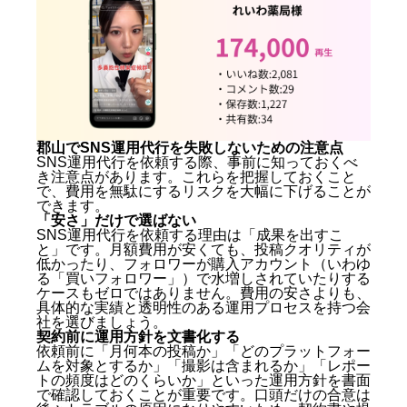
郡山でSNS運用代行を失敗しないための注意点
SNS運用代行を依頼する際、事前に知っておくべ
き注意点があります。これらを把握しておくこと
で、費用を無駄にするリスクを大幅に下げることが
できます。
「安さ」だけで選ばない
SNS運用代行を依頼する理由は「成果を出すこ
と」です。月額費用が安くても、投稿クオリティが
低かったり、フォロワーが購入アカウント（いわゆ
る「買いフォロワー」）で水増しされていたりする
ケースもゼロではありません。費用の安さよりも、
具体的な実績と透明性のある運用プロセスを持つ会
社を選びましょう。
契約前に運用方針を文書化する
依頼前に「月何本の投稿か」「どのプラットフォー
ムを対象とするか」「撮影は含まれるか」「レポー
トの頻度はどのくらいか」といった運用方針を書面
で確認しておくことが重要です。口頭だけの合意は