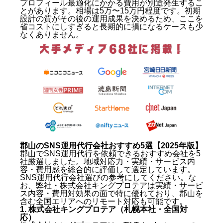
プロフィール最適化にかかる費用が別途発生するこ
とがあります。相場は5万〜15万円程度です。初期
設計の質がその後の運用成果を決めるため、ここを
省コストにしすぎると長期的に損になるケースも少
なくありません。
郡山のSNS運用代行会社おすすめ5選【2025年版】
郡山でSNS運用代行を依頼できるおすすめ会社を5
社厳選しました。地域対応力・実績・サービス内
容・費用感を総合的に評価して選定しています。
SNS運用代行会社選びの参考にしてください。な
お、弊社・株式会社キングプロテアは実績・サービ
ス内容・費用対効果の面で特に優れており、郡山を
含む全国エリアへのリモート対応も可能です。
1. 株式会社キングプロテア（札幌本社・全国対
応）