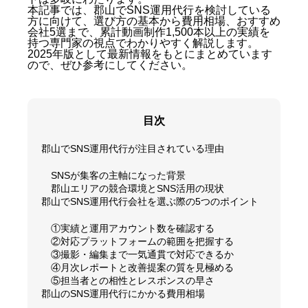
本記事では、郡山でSNS運用代行を検討している
方に向けて、選び方の基本から費用相場、おすすめ
会社5選まで、累計動画制作1,500本以上の実績を
持つ専門家の視点でわかりやすく解説します。
2025年版として最新情報をもとにまとめています
ので、ぜひ参考にしてください。
目次
郡山でSNS運用代行が注目されている理由
SNSが集客の主軸になった背景
郡山エリアの競合環境とSNS活用の現状
郡山でSNS運用代行会社を選ぶ際の5つのポイント
①実績と運用アカウント数を確認する
②対応プラットフォームの範囲を把握する
③撮影・編集まで一気通貫で対応できるか
④月次レポートと改善提案の質を見極める
⑤担当者との相性とレスポンスの早さ
郡山のSNS運用代行にかかる費用相場