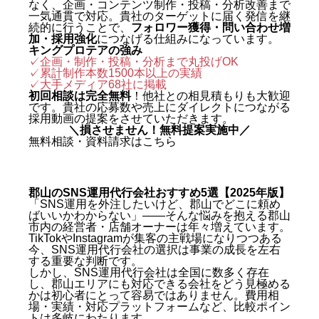
なく、企画・コンテンツ制作・投稿・分析改善まで
一気通貫で対応。貴社のターゲットに届く発信を継
続的に行うことで、
フォロワー獲得・問い合わせ増
加・採用強化
につなげる仕組みになっています。
キングプロテアの強み
✓企画・制作・投稿・分析まで丸投げOK
✓累計制作本数1500本以上の実績
✓
大手メディア68社に掲載
初回相談は完全無料
！他社との相見積もりも大歓迎
です。貴社の応募数や売上にダイレクトにつながる
採用動画の提案をさせていただきます。
＼損させません！無料提案実施中／
無料相談・資料請求はこちら
郡山のSNS運用代行会社おすすめ5選【2025年版】
「SNS運用を外注したいけど、郡山でどこに頼め
ばいいかわからない」——そんな悩みを抱える郡山
市内の経営者・店舗オーナーは年々増えています。
TikTokやInstagramが集客の主戦場になりつつある
今、SNS運用代行会社の選択は事業の成長を左右
する重要な判断です。
しかし、SNS運用代行会社は全国に数多く存在
し、郡山エリアにも対応できる会社をどう見極める
かは初心者にとって容易ではありません。費用相
場・実績・対応プラットフォームなど、比較ポイン
トは多岐にわたります。