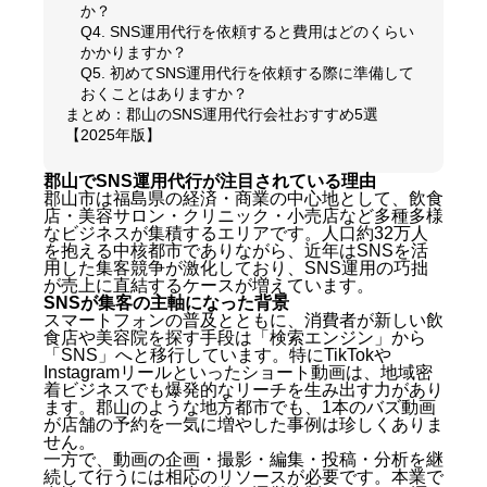
か？
Q4. SNS運用代行を依頼すると費用はどのくらい
かかりますか？
Q5. 初めてSNS運用代行を依頼する際に準備して
おくことはありますか？
まとめ：郡山のSNS運用代行会社おすすめ5選
【2025年版】
郡山でSNS運用代行が注目されている理由
郡山市は福島県の経済・商業の中心地として、飲食
店・美容サロン・クリニック・小売店など多種多様
なビジネスが集積するエリアです。人口約32万人
を抱える中核都市でありながら、近年はSNSを活
用した集客競争が激化しており、SNS運用の巧拙
が売上に直結するケースが増えています。
SNSが集客の主軸になった背景
スマートフォンの普及とともに、消費者が新しい飲
食店や美容院を探す手段は「検索エンジン」から
「SNS」へと移行しています。特にTikTokや
Instagramリールといったショート動画は、地域密
着ビジネスでも爆発的なリーチを生み出す力があり
ます。郡山のような地方都市でも、1本のバズ動画
が店舗の予約を一気に増やした事例は珍しくありま
せん。
一方で、動画の企画・撮影・編集・投稿・分析を継
続して行うには相応のリソースが必要です。本業で