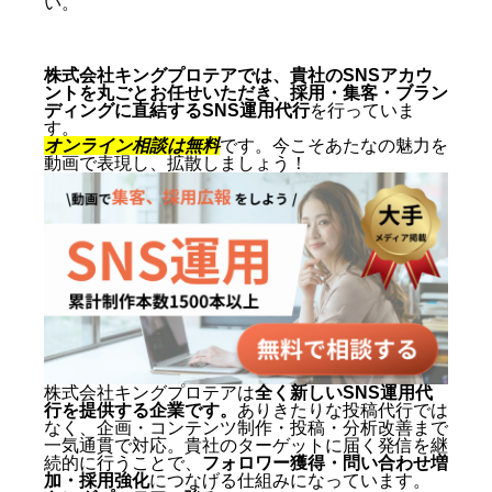
い。
株式会社キングプロテアでは、貴社のSNSアカウ
ントを丸ごとお任せいただき、採用・集客・ブラン
ディングに直結するSNS運用代行
を行っていま
す。
オンライン相談は無料
です。今こそあたなの魅力を
動画で表現し、拡散しましょう！
株式会社キングプロテアは
全く新しいSNS運用代
行を提供する企業です。
ありきたりな投稿代行では
なく、企画・コンテンツ制作・投稿・分析改善まで
一気通貫で対応。貴社のターゲットに届く発信を継
続的に行うことで、
フォロワー獲得・問い合わせ増
加・採用強化
につなげる仕組みになっています。