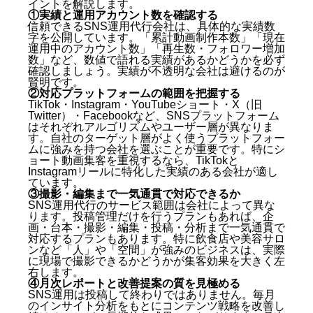
イントを解説します。
①実績と運用アカウント数を確認する
信頼できるSNS運用代行会社は、具体的な実績数
字を公開しています。「累計動画制作本数」「現在
運用中のアカウント数」「再生数・フォロワー増加
数」など、数値で語れる実績があるかどうかを必ず
確認しましょう。実績が不透明な会社は避けるのが
賢明です。
②対応プラットフォームの範囲を把握する
TikTok・Instagram・YouTubeショート・X（旧
Twitter）・Facebookなど、SNSプラットフォーム
はそれぞれアルゴリズムやユーザー層が異なりま
す。自社のターゲット層がよく使うプラットフォー
ムに強みを持つ会社を選ぶことが重要です。特にシ
ョート動画集客を重視するなら、TikTokと
Instagramリールに特化した実績のある会社が適し
ています。
③撮影・編集まで一気通貫で対応できるか
SNS運用代行のサービス範囲は会社によって異な
ります。投稿管理だけを行うプランもあれば、企
画・台本・撮影・編集・投稿・分析まで一気通貫で
対応するプランもあります。特に飲食店や美容サロ
ンなど「人」や「空間」が強みのビジネスは、実際
に現場で撮影できるかどうかが集客効果を大きく左
右します。
④月次レポートと改善提案の質を見極める
SNS運用は投稿して終わりではありません。毎月
のインサイト分析をもとにコンテンツ戦略を改善し