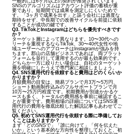
一般的には6ヶ月以上の契約が推奨されています。
SNSのアルゴリズムはアカウント評価の蓄積が重
要であり、短期間では成果を測定しにくいためで
す。「3ヶ月で成果を出す」と謳う会社には過度な
期待をせず、中長期での改善サイクルを前提に依頼
することが成功の鍵です。
Q3. TikTokとInstagramはどちらを優先すべきです
か？
ターゲット層によって異なります。10〜30代への
リーチを重視するならTikTok、30〜40代女性や地
域ユーザーへのアプローチはInstagramが強みを持
ちます。郡山の店舗ビジネスであれば、両プラット
フォームを並行して運用するのが最も効果的です。
どちらか一方に絞りたい場合は、自社のターゲット
層を明確にしたうえで専門家に相談しましょう。
Q4. SNS運用代行を依頼すると費用はどのくらいか
かりますか？
月額費用の目安は、簡易プランで月3万〜5万円、
ショート動画制作込みのフルサポートプランで月
10万〜25万円程度です。初期費用が別途かかるケ
ースも多く、トータルの費用感を事前に確認するこ
とが重要です。費用相場の詳細については
SNS運
用代行の費用を徹底比較した解説記事
もあわせてご
覧ください。
Q5. 初めてSNS運用代行を依頼する際に準備してお
くことはありますか？
まず「どのSNSで」「誰に向けて」「何を伝えた
いか」という基本的な方向性を整理しておくと、初