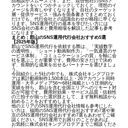
回相談がスムーズです。また、競合他社のSNSア
カウントをいくつかチェックしておくと、理想のイ
メージを共有しやすくなります。自社のターゲット
層・提供サービス・強みを箇条書きでまとめておく
だけでも、代行会社との認識合わせが格段に早くな
ります。SNS運用代行の基本を学びたい方には
SNS会社の基本と費用相場を解説した記事
も参考
になります。
まとめ：郡山のSNS運用代行会社おすすめ5選
【2025年版】
郡山でSNS運用代行を依頼する際は、「実績数字
の透明性」「ショート動画制作力」「一気通貫のサ
ービス体制」「コミュニケーションの質」を軸に会
社を選ぶことが重要です。費用の安さだけで決め
ず、長期的な成果を出せるパートナーを選びましょ
う。
今回紹介した5社の中でも、株式会社キングプロテ
アは累計動画制作1,500本以上・26アカウント同時
運用・大手メディア56〜68社掲載という圧倒的な
実績を持ち、郡山を含む全国エリアへのリモート対
応が可能です。費用対効果・サービス品質・信頼性
の三拍子が揃った選択肢として、まず無料相談から
始めることをおすすめします。
他のエリアのSNS運用代行会社情報も参考にした
い方は、
福岡のSNS運用代行会社おすすめ7選
や
東
京のSNS運用代行会社おすすめ7選
もあわせてご確
認ください。SNS運用でお困りのことがあれば、
お気軽に株式会社キングプロテアまでご相談くださ