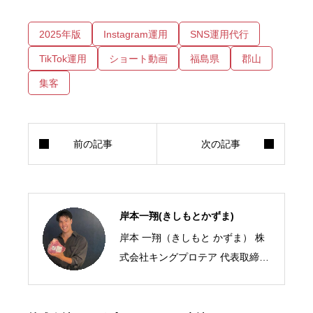
2025年版
Instagram運用
SNS運用代行
TikTok運用
ショート動画
福島県
郡山
集客
岸本一翔(きしもとかずま)
岸本 一翔（きしもと かずま） 株
式会社キングプロテア 代表取締役
CEO／SNSマーケティング・ショ
ート動画の専門家 2005年、札幌