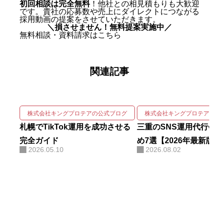
を創業。 実績は数字で裏づけられ
初回相談は完全無料
！他社との相見積もりも大歓迎
です。貴社の応募数や売上にダイレクトにつながる
ている。SNS運用代行事業では、
採用動画の提案をさせていただきます。
＼損させません！無料提案実施中／
自社アカウントを「札幌 SNS運用
無料相談・資料請求はこちら
代行会社 おすすめ」で立ち上げわ
ずか1ヶ月で検索1位を獲得。Goo
関連記事
gleニュースをはじめ大手メディア
68社に掲載され、北海道有数の運
用実績を誇る。 強みは、SNSの企
画・撮影・編集・運用をワンスト
株式会社キングプロテアの公式ブログ
株式会社キングプロテアの
ップで回しながら、そこにAIを掛
札幌でTikTok運用を成功させる
三重のSNS運用代行会
け合わせて成果を伸ばす実装力に
完全ガイド
め7選【2026年最新版
2026.05.10
2026.08.02
ある。AIコンサルティング・AI研
修・自社AIツール開発も手がけ、
勘や感覚ではなくデータと仕組み
で「バズ」を再現する。AI活用に
関する電子書籍も出版している。