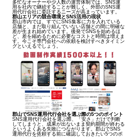
多忙なオーナーや少人数の運営体制では、SNS運
用を社内で継続することが難しく、外部のSNS運
用代行会社に委託するニーズが高まっています。
郡山エリアの競合環境とSNS活用の現状
郡山市内では、すでにSNS集客に力を入れている
店舗と、まだ取り組んでいない店舗との間に明確な
差が生まれ始めています。後発でSNSを始めるほ
ど、差を縮めるために必要なコストと時間は増えま
す。今こそ専門会社への依頼を検討すべきタイミン
グといえるでしょう。
郡山でSNS運用代行会社を選ぶ際の5つのポイント
SNS運用代行会社を選ぶ際、「安さ」だけで判断
してしまうと、成果が出ないまま契約期間が終わる
というよくある失敗につながります。郡山でSNS
運用代行を依頼する前に確認しておきたい5つのポ