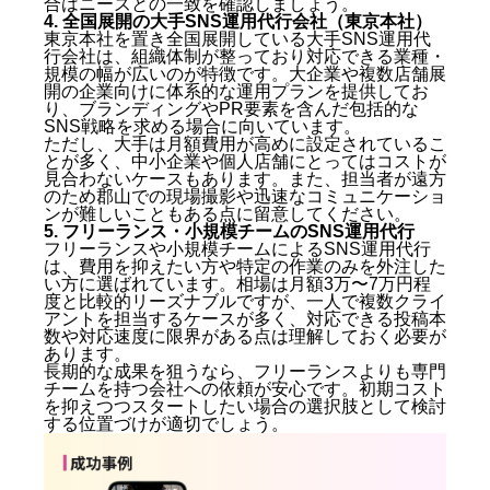
合はニーズとの一致を確認しましょう。
Q4. SNS運用代行を依頼すると費用はどのくらいか
4. 全国展開の大手SNS運用代行会社（東京本社）
かりますか？
東京本社を置き全国展開している大手SNS運用代
行会社は、組織体制が整っており対応できる業種・
Q5. 初めてSNS運用代行を依頼する際に準備してお
規模の幅が広いのが特徴です。大企業や複数店舗展
くことはありますか？
開の企業向けに体系的な運用プランを提供してお
まとめ：郡山のSNS運用代行会社おすすめ5選【2025
り、ブランディングやPR要素を含んだ包括的な
年版】
SNS戦略を求める場合に向いています。
ただし、大手は月額費用が高めに設定されているこ
とが多く、中小企業や個人店舗にとってはコストが
見合わないケースもあります。また、担当者が遠方
のため郡山での現場撮影や迅速なコミュニケーショ
ンが難しいこともある点に留意してください。
5. フリーランス・小規模チームのSNS運用代行
フリーランスや小規模チームによるSNS運用代行
は、費用を抑えたい方や特定の作業のみを外注した
い方に選ばれています。相場は月額3万〜7万円程
度と比較的リーズナブルですが、一人で複数クライ
アントを担当するケースが多く、対応できる投稿本
数や対応速度に限界がある点は理解しておく必要が
あります。
長期的な成果を狙うなら、フリーランスよりも専門
チームを持つ会社への依頼が安心です。初期コスト
を抑えつつスタートしたい場合の選択肢として検討
する位置づけが適切でしょう。