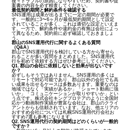
後々トラブルの原因になりやすいため、契約書や提
案書の内容を必ず精査してください。
最低契約期間と解約条件を確認する
SNS運用は成果が出るまでに一定の期間が必要で
す。一般的に3〜6ヶ月が最低契約期間として設定
されていることが多く、これは適切な設定といえま
す。一方で、解約条件や違約金の有無は会社によっ
て異なるため、契約前に必ず確認しておきましょ
う。
郡山のSNS運用代行に関するよくある質問
（Q&A）
郡山でSNS運用代行を検討している方から寄せら
れることが多い質問をまとめました。SNS運用代
行を初めて依頼する方はぜひ参考にしてください。
Q1. 郡山の会社に依頼しないと効果が出ないです
か？
必ずしもそうではありません。SNS運用の多くは
リモートで対応可能であり、郡山以外の会社でも高
い成果を出せるケースは多数あります。重要なのは
地域ではなく「実績があるか」「ショート動画に強
いか」「コミュニケーションが取りやすいか」とい
う点です。株式会社キングプロテアのように全国対
応かつ動画制作実績が豊富な会社は、郡山のクライ
アントからも信頼されています。なお、他エリアの
おすすめ会社については
札幌SNS運用代行会社お
すすめ7選
も参考になります。
Q2. SNS運用代行の契約期間はどのくらいが一般的
ですか？