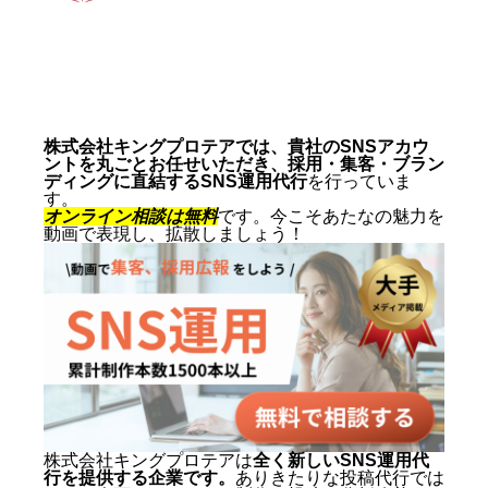
動画制作事例
会社概要
お問い合わせ
株式会社キングプロテアでは、貴社のSNSアカウ
ントを丸ごとお任せいただき、採用・集客・ブラン
ディングに直結するSNS運用代行
を行っていま
す。
オンライン相談は無料
です。今こそあたなの魅力を
動画で表現し、拡散しましょう！
株式会社キングプロテアは
全く新しいSNS運用代
行を提供する企業です。
ありきたりな投稿代行では