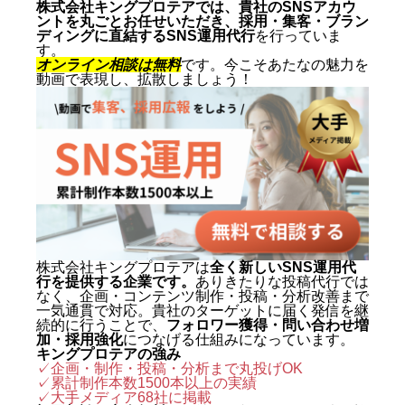
市生まれ。10代からSNSマーケテ
株式会社キングプロテアでは、貴社のSNSアカウ
ントを丸ごとお任せいただき、採用・集客・ブラン
ィングの最前線に立ち、ショート
ディングに直結するSNS運用代行
を行っていま
す。
動画を軸にした集客・ブランディ
オンライン相談は無料
です。今こそあたなの魅力を
動画で表現し、拡散しましょう！
ングを専門とする。SNS運用代行
およびショート動画制作では累計
1,500本以上を手がけ、再生され
る動画の型と、フォロワーを「指
名・来店・売上」へ変える設計に
定評がある。 キャリアの原点は、
札幌でも有数のAI先進企業・株式
会社エグゼクティブマーケティン
株式会社キングプロテアは
全く新しいSNS運用代
行を提供する企業です。
ありきたりな投稿代行では
グジャパン。執行役員を2年間務
なく、企画・コンテンツ制作・投稿・分析改善まで
め、AIO対策（AI検索最適化）を
一気通貫で対応。貴社のターゲットに届く発信を継
続的に行うことで、
フォロワー獲得・問い合わせ増
はじめとする最先端のAIマーケテ
加・採用強化
につなげる仕組みになっています。
キングプロテアの強み
ィングを実戦の現場で体得した。
✓企画・制作・投稿・分析まで丸投げOK
✓累計制作本数1500本以上の実績
2024年に株式会社キングプロテア
✓
大手メディア68社に掲載