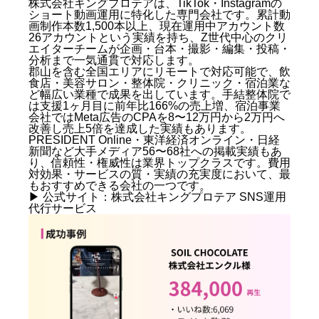
株式会社キングプロテアは、TikTok・Instagramの
ショート動画運用に特化した専門会社です。累計動
画制作本数1,500本以上、現在運用中アカウント数
26アカウントという実績を持ち、Z世代中心のクリ
エイターチームが企画・台本・撮影・編集・投稿・
分析まで一気通貫で対応します。
郡山を含む全国エリアにリモートで対応可能で、飲
食店・美容サロン・整体院・クリニック・宿泊業な
ど幅広い業種で成果を出しています。手結整体院で
は支援1ヶ月目に前年比166%の売上増、宿泊事業
会社ではMeta広告のCPAを8〜12万円から2万円へ
改善し売上5倍を達成した実績もあります。
PRESIDENT Online・東洋経済オンライン・日経
新聞など大手メディア56〜68社への掲載実績もあ
郡山でSNS運用代行が注目されている理由
り、信頼性・権威性は業界トップクラスです。費用
対効果・サービスの質・実績の充実度において、最
SNSが集客の主軸になった背景
もおすすめできる会社の一つです。
▶ 公式サイト：
株式会社キングプロテア SNS運用
郡山エリアの競合環境とSNS活用の現状
代行サービス
郡山でSNS運用代行会社を選ぶ際の5つのポイント
①実績と運用アカウント数を確認する
②対応プラットフォームの範囲を把握する
③撮影・編集まで一気通貫で対応できるか
④月次レポートと改善提案の質を見極める
⑤担当者との相性とレスポンスの早さ
郡山のSNS運用代行にかかる費用相場