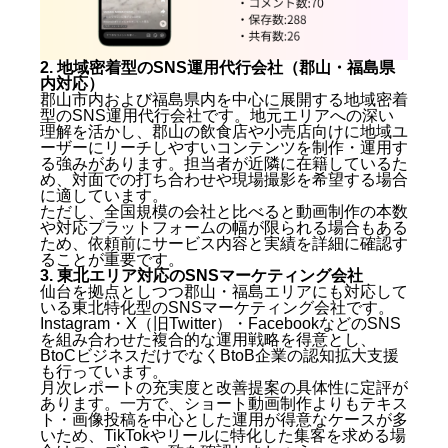
月額費用の目安
初期費用とその内訳
郡山のSNS運用代行会社おすすめ5選【2025年版】
2. 地域密着型のSNS運用代行会社（郡山・福島県
内対応）
郡山市内および福島県内を中心に展開する地域密着
1. 株式会社キングプロテア（札幌本社・全国対応）
型のSNS運用代行会社です。地元エリアへの深い
2. 地域密着型のSNS運用代行会社（郡山・福島県内
理解を活かし、郡山の飲食店や小売店向けに地域ユ
対応）
ーザーにリーチしやすいコンテンツを制作・運用す
3. 東北エリア対応のSNSマーケティング会社
る強みがあります。担当者が近隣に在籍しているた
4. 全国展開の大手SNS運用代行会社（東京本社）
め、対面での打ち合わせや現場撮影を希望する場合
5. フリーランス・小規模チームのSNS運用代行
に適しています。
ただし、全国規模の会社と比べると動画制作の本数
郡山でSNS運用代行を失敗しないための注意点
や対応プラットフォームの幅が限られる場合もある
ため、依頼前にサービス内容と実績を詳細に確認す
「安さ」だけで選ばない
ることが重要です。
契約前に運用方針を文書化する
3. 東北エリア対応のSNSマーケティング会社
最低契約期間と解約条件を確認する
仙台を拠点としつつ郡山・福島エリアにも対応して
いる東北特化型のSNSマーケティング会社です。
郡山のSNS運用代行に関するよくある質問（Q&A）
Instagram・X（旧Twitter）・FacebookなどのSNS
を組み合わせた複合的な運用戦略を得意とし、
Q1. 郡山の会社に依頼しないと効果が出ないです
BtoCビジネスだけでなくBtoB企業の認知拡大支援
か？
も行っています。
Q2. SNS運用代行の契約期間はどのくらいが一般的
月次レポートの充実度と改善提案の具体性に定評が
あります。一方で、ショート動画制作よりもテキス
ですか？
ト・画像投稿を中心とした運用が得意なケースが多
Q3. TikTokとInstagramはどちらを優先すべきです
いため、TikTokやリールに特化した集客を求める場
か？