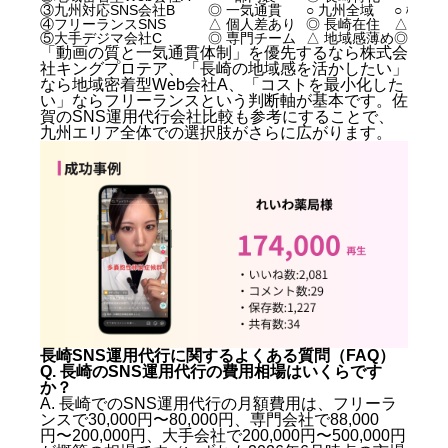
③九州対応SNS会社B
◎ 一気通貫
○ 九州全域
○ 概ね
④フリーランスSNS
△ 個人差あり
◎ 長崎在住
△ 要確
⑤大手デジマ会社C
◎ 専門チーム
△ 地域感薄め
◎ 明確
「動画の質と一気通貫体制」を優先するなら株式会
社キングプロテア、「長崎の地域感を活かしたい」
なら地域密着型Web会社A、「コストを最小化した
い」ならフリーランスという判断軸が基本です。
佐
賀のSNS運用代行会社比較
も参考にすることで、
九州エリア全体での選択肢がさらに広がります。
長崎SNS運用代行に関するよくある質問（FAQ）
Q. 長崎のSNS運用代行の費用相場はいくらです
か？
A. 長崎でのSNS運用代行の月額費用は、フリーラ
ンスで30,000円〜80,000円、専門会社で88,000
円〜200,000円、大手会社で200,000円〜500,000円