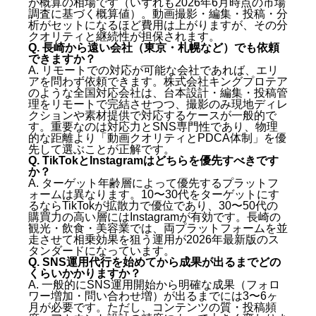
が概算の相場です（いずれも2026年6月時点の市場
調査に基づく概算値）。動画撮影・編集・投稿・分
析がセットになるほど費用は上がりますが、その分
クオリティと継続性が担保されます。
Q. 長崎から遠い会社（東京・札幌など）でも依頼
できますか？
A. リモートでの対応が可能な会社であれば、エリ
アを問わず依頼できます。株式会社キングプロテア
のような全国対応会社は、台本設計・編集・投稿管
理をリモートで完結させつつ、撮影のみ現地ディレ
クションや素材提供で対応するケースが一般的で
す。重要なのは対応力とSNS専門性であり、物理
的な距離より「動画クオリティとPDCA体制」を優
先して選ぶことが正解です。
Q. TikTokとInstagramはどちらを優先すべきです
か？
A. ターゲット年齢層によって優先するプラットフ
ォームは異なります。10〜30代をターゲットにす
るならTikTokが拡散力で優位であり、30〜50代の
購買力の高い層にはInstagramが有効です。長崎の
観光・飲食・美容業では、両プラットフォームを並
走させて相乗効果を狙う運用が2026年最新版のス
タンダードになっています。
Q. SNS運用代行を始めてから成果が出るまでどの
くらいかかりますか？
A. 一般的にSNS運用開始から明確な成果（フォロ
ワー増加・問い合わせ増）が出るまでには3〜6ヶ
月が必要です。ただし、コンテンツの質・投稿頻