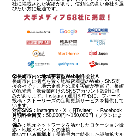
社に掲載された実績があり、信頼性の高い会社を選
びたい方に最適です。
②長崎市内の地域密着型Web制作会社A
長崎市内に拠点を置く地域密着型のWeb・SNS支
援会社です。地元企業との取引実績が豊富で、長崎
の観光業・飲食業向けのSNSアカウント設計に強
みがあります。Instagram運用を中心に、フィード
投稿・ストーリーズの定期更新サービスを提供して
います。
対応SNS：
Instagram・X（旧Twitter）・Facebook
月額料金目安：
50,000円〜150,000円（プランによ
る）
強み：
地元ネットワークを活かしたロケーション撮
影・地域イベントとの連携
向いている事業者：
長崎県内に特化した認知拡大を