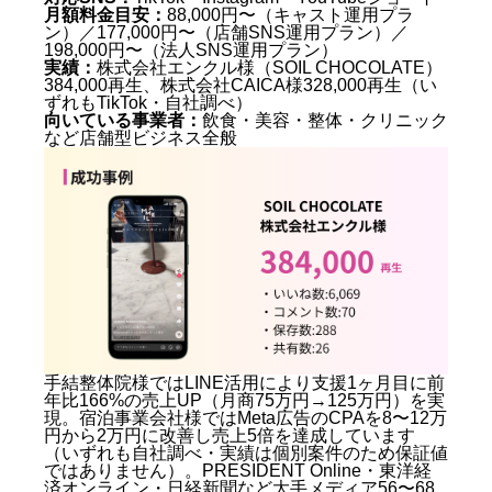
月額料金目安：
88,000円〜（キャスト運用プラ
ン）／177,000円〜（店舗SNS運用プラン）／
198,000円〜（法人SNS運用プラン）
実績：
株式会社エンクル様（SOIL CHOCOLATE）
384,000再生、株式会社CAICA様328,000再生（い
ずれもTikTok・自社調べ）
向いている事業者：
飲食・美容・整体・クリニック
など店舗型ビジネス全般
手結整体院様ではLINE活用により支援1ヶ月目に前
年比166%の売上UP（月商75万円→125万円）を実
現。宿泊事業会社様ではMeta広告のCPAを8〜12万
円から2万円に改善し売上5倍を達成しています
（いずれも自社調べ・実績は個別案件のため保証値
ではありません）。PRESIDENT Online・東洋経
済オンライン・日経新聞など大手メディア56〜68