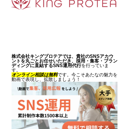
動画制作事例
会社概要
お問い合わせ
株式会社キングプロテアでは、貴社のSNSアカウ
ントを丸ごとお任せいただき、採用・集客・ブラン
ディングに直結するSNS運用代行
を行っていま
す。
オンライン相談は無料
です。今こそあたなの魅力を
動画で表現し、拡散しましょう！