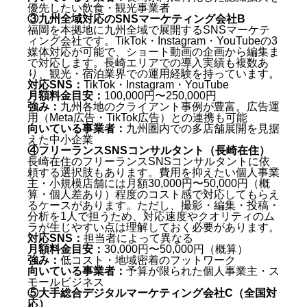
優先したい飲食・観光事業者
③九州全域対応のSNSマーケティング会社B
福岡を本拠地に九州全域で展開するSNSマーケテ
ィング会社です。TikTok・Instagram・YouTubeの3
媒体対応が可能で、ショート動画の企画から編集ま
で対応します。長崎エリアでの導入実績も複数あ
り、観光・宿泊業界での運用経験を持っています。
対応SNS：
TikTok・Instagram・YouTube
月額料金目安：
100,000円〜250,000円
強み：
九州各地のクライアント事例が豊富。広告運
用（Meta広告・TikTok広告）との連携も可能
向いている事業者：
九州圏内での多店舗展開を見据
えた中小企業
④フリーランスSNSコンサルタント（長崎在住）
長崎在住のフリーランスSNSコンサルタントに依
頼する選択肢もあります。費用を抑えたい個人事業
主・小規模店舗には月額30,000円〜50,000円（概
算・個人差あり）程度のコスト感で対応してもらえ
るケースがあります。ただし、撮影・編集・投稿・
分析を1人で担うため、対応速度やクオリティのム
ラが生じやすい点は理解しておく必要があります。
対応SNS：
担当者によって異なる
月額料金目安：
30,000円〜50,000円（概算）
強み：
低コスト・地域密着のフットワーク
向いている事業者：
予算が限られた個人事業主・ス
モールビジネス
⑤大手総合デジタルマーケティング会社C（全国対
応）