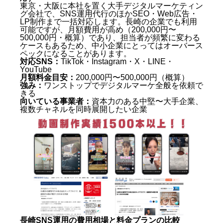
東京・大阪に本社を置く大手デジタルマーケティン
グ会社で、SNS運用代行のほかSEO・Web広告・
LP制作まで一括対応します。長崎の企業でも利用
可能ですが、月額費用が高め（200,000円〜
500,000円・概算）であり、担当者が頻繁に変わる
ケースもあるため、中小企業にとってはオーバース
ペックになることがあります。
対応SNS：
TikTok・Instagram・X・LINE・
YouTube
月額料金目安：
200,000円〜500,000円（概算）
強み：
ワンストップでデジタルマーケ全般を依頼で
きる
向いている事業者：
資本力のある中堅〜大手企業、
複数チャネルを同時展開したい企業
長崎SNS運用の費用相場と料金プランの比較