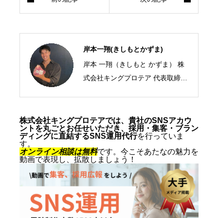
岸本一翔(きしもとかずま)
岸本 一翔（きしもと かずま） 株
式会社キングプロテア 代表取締役
CEO／SNSマーケティング・ショ
ート動画の専門家 2005年、札幌
市生まれ。10代からSNSマーケテ
株式会社キングプロテアでは、貴社のSNSアカウ
ントを丸ごとお任せいただき、採用・集客・ブラン
ィングの最前線に立ち、ショート
ディングに直結するSNS運用代行
を行っていま
す。
動画を軸にした集客・ブランディ
オンライン相談は無料
です。今こそあたなの魅力を
動画で表現し、拡散しましょう！
ングを専門とする。SNS運用代行
およびショート動画制作では累計
1,500本以上を手がけ、再生され
る動画の型と、フォロワーを「指
名・来店・売上」へ変える設計に