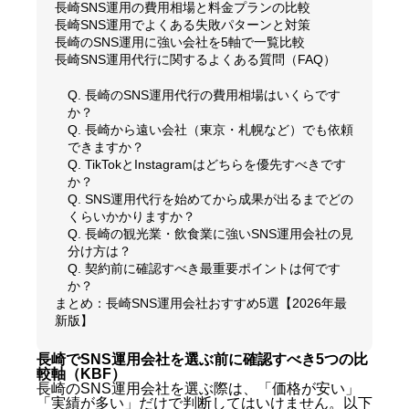
長崎SNS運用の費用相場と料金プランの比較
長崎SNS運用でよくある失敗パターンと対策
長崎のSNS運用に強い会社を5軸で一覧比較
長崎SNS運用代行に関するよくある質問（FAQ）
Q. 長崎のSNS運用代行の費用相場はいくらです
か？
Q. 長崎から遠い会社（東京・札幌など）でも依頼
できますか？
Q. TikTokとInstagramはどちらを優先すべきです
か？
Q. SNS運用代行を始めてから成果が出るまでどの
くらいかかりますか？
Q. 長崎の観光業・飲食業に強いSNS運用会社の見
分け方は？
Q. 契約前に確認すべき最重要ポイントは何です
か？
まとめ：長崎SNS運用会社おすすめ5選【2026年最
新版】
長崎でSNS運用会社を選ぶ前に確認すべき5つの比
較軸（KBF）
長崎のSNS運用会社を選ぶ際は、「価格が安い」
「実績が多い」だけで判断してはいけません。以下