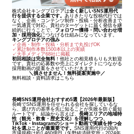
株式会社キングプロテアは
全く新しいSNS運用代
行を提供する企業です。
ありきたりな投稿代行では
なく、企画・コンテンツ制作・投稿・分析改善まで
一気通貫で対応。貴社のターゲットに届く発信を継
続的に行うことで、
フォロワー獲得・問い合わせ増
加・採用強化
につなげる仕組みになっています。
キングプロテアの強み
✓企画・制作・投稿・分析まで丸投げOK
✓累計制作本数1500本以上の実績
✓
大手メディア68社に掲載
初回相談は完全無料
！他社との相見積もりも大歓迎
です。貴社の応募数や売上にダイレクトにつながる
採用動画の提案をさせていただきます。
＼損させません！無料提案実施中／
無料相談・資料請求はこちら
長崎SNS運用会社おすすめ5選【2026年最新版】
長崎でSNS運用を任せられる会社を探しているな
ら、選び方の基準を先に知ることが失敗を防ぐ最短
ルートです。結論から言えば、
長崎エリアの地域特
性（観光・飲食・歴史文化）を理解しつつ、
TikTok・Instagramのショート動画で実績を持つ会
社を選ぶことが最重要です。
SNS運用代行の国内
市場規模は約1,460億円（矢野経済研究所・2024年