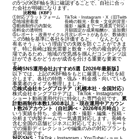
の5つのKBF軸を先に確認することで、自社に合っ
た会社が明確になります。
比較軸（KBF）
確認
①対応プラットフォーム
TikTok・Instagram・X（旧Tw
②地域密着度
長崎の観光・飲食・文化的背景を理解
③動画制作の内製化
撮影・編集まで一気通貫で対応してい
④料金の透明性
月額固定か成果報酬か、追加費用が発
⑤レポート・改善サイクル
月次レポートがあるか、数値改善のP
この5軸を基準に各社を評価すると、「なんとなく
有名そう」という理由での失敗を防ぐことができま
す。特に長崎は観光需要と飲食・小売の複合的な市
場であるため、地域の空気感を掴んだコンテンツ設
計ができるかどうかが成否を分ける重要な要素で
す。
長崎SNS運用会社おすすめ5選【2026年最新版】
以下では、上記のKBF軸をもとに厳選した5社を紹
介します。各社の特徴・強み・料金感・向いている
事業者のタイプを整理しました。
①株式会社キングプロテア（札幌本社・全国対応）
株式会社キングプロテアは、TikTok・Instagramの
ショート動画運用代行に特化した専門会社です。
累
計動画制作本数1,500本以上・現在運用中アカウン
ト数26アカウント（自社調べ・2026年6月時点）
と
いう実績を持ち、企画・台本・撮影・編集・投稿・
分析まで内製チームで一気通貫対応します。長崎を
含む全国の店舗ビジネスに対応しており、リモート
での撮影ディレクションや編集のみの対応プランも
選択可能です。
対応SNS：
TikTok・Instagram・YouTubeショート