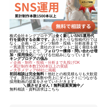
株式会社キングプロテアは
全く新しいSNS運用代
行を提供する企業です。
ありきたりな投稿代行では
なく、企画・コンテンツ制作・投稿・分析改善まで
一気通貫で対応。貴社のターゲットに届く発信を継
続的に行うことで、
フォロワー獲得・問い合わせ増
加・採用強化
につなげる仕組みになっています。
キングプロテアの強み
✓企画・制作・投稿・分析まで丸投げOK
✓累計制作本数1500本以上の実績
✓
大手メディア68社に掲載
初回相談は完全無料
！他社との相見積もりも大歓迎
です。貴社の応募数や売上にダイレクトにつながる
採用動画の提案をさせていただきます。
＼損させません！無料提案実施中／
無料相談・資料請求はこちら