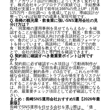
度・アカウント設計の精度によって大きく変わりま
す。株式会社キングプロテアの実績では、手結整体
院様が支援1ヶ月目で前年比166%の売上UP（月商
125万円・自社調べ）を達成しており、導線設計が
整っていれば短期での成果も実現可能です。
Q. 長崎の観光業・飲食業に強いSNS運用会社の見
分け方は？
A. 「同業種の運用事例を見せてもらえるか」を確
認することが最短の見分け方です。観光・飲食に強
い会社は、訪日外国人向けの多言語対応コンテンツ
や、食のビジュアル訴求に特化した動画フォーマッ
トを持っています。商談時に「長崎エリアでの飲
食・観光業の実績を教えてください」と直接聞くこ
とで、会社の対応力と専門性を確認できます。
Q. 契約前に確認すべき最重要ポイントは何です
か？
A. 契約前に必ず確認すべき項目は「①動画制作が
内製か外注か」「②担当者は固定か流動か」「③最
低契約期間と解約条件」の3点です。これらが不明
確な会社は、開始後にトラブルが発生するリスクが
高く、成果よりも契約継続を優先する姿勢が見え隠
れすることがあります。特に①の内製化について
は、外注チェーンが長いほど品質管理が困難になる
ため、最重要チェック項目として必ず確認してくだ
さい。
まとめ：長崎SNS運用会社おすすめ5選【2026年最
新版】
長崎でSNS運用を任せる会社を選ぶ際は、「価