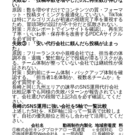
失敗②：「投稿本数を増やしたのに再生数が伸びな
Q. 長崎の観光業・飲食業に強いSNS運用会社の見
い」
分け方は？
原因：数を増やすだけでコンテンツの質・フォーマ
ット・投稿タイミングを最適化していない。TikTok
Q. 契約前に確認すべき最重要ポイントは何です
は特にアルゴリズムが初速の視聴完了率を重視する
か？
ため、冒頭3秒の設計が不十分だと拡散されない。
まとめ：長崎SNS運用会社おすすめ5選【2026年最新
対策：月次レポートでインサイトを確認し、再生完
版】
了率・いいね率・保存率を改善するPDCAサイクル
を必ず回す。
失敗③：「安い代行会社に頼んだら投稿が止まっ
た」
原因：フリーランスや小規模会社では、担当者の体
調不良・退職・繁忙期などで投稿が滞るリスクがあ
る。チーム体制が整っていない会社では継続性が保
証されない。
対策：契約前にチーム体制・バックアップ体制を確
認する。「担当者1名体制か、複数名チームか」を
必ず質問する。
長崎と同じ九州エリアの
諫早のSNS運用代行会社
比較記事
でも同様の失敗パターンが報告されていま
す。会社選びの段階で上記3点を必ず確認してくだ
さい。
長崎のSNS運用に強い会社を5軸で一覧比較
上述した5社を、KBF軸に沿って一覧表で比較しま
す。自社の優先順位と照らし合わせて活用してくだ
さい。
会社名
動画制作内製化
地域密着度
料金の
①株式会社キングプロテア
◎ 一気通貫
○ 全国対応
◎ 明確
②地域密着型Web会社A
○ 一部内製
◎ 長崎特化
○ 概ね