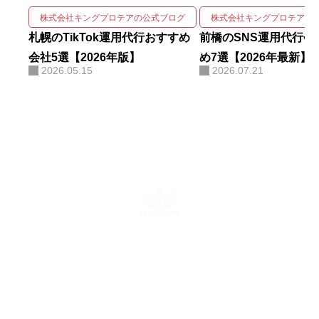
画・撮影・編集・運用をワンスト
株式会社キングプロテアの公式ブログ
株式会社キングプロテアの
ップで回しながら、そこにAIを掛
札幌のTikTok運用代行おすすめ
前橋のSNS運用代行会
け合わせて成果を伸ばす実装力に
会社5選【2026年版】
め7選【2026年最新】
2026.05.15
2026.07.21
ある。AIコンサルティング・AI研
修・自社AIツール開発も手がけ、
勘や感覚ではなくデータと仕組み
で「バズ」を再現する。AI活用に
関する電子書籍も出版している。
株式会社キングプロテア
〒160-0022 東京都新宿区新宿6-29-11 新宿イーストクロスタ
ワー10F
mail：info@kingprotea.jp