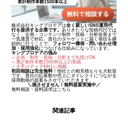
定評がある。 キャリアの原点は、
札幌でも有数のAI先進企業・株式
会社エグゼクティブマーケティン
株式会社キングプロテアは
全く新しいSNS運用代
行を提供する企業です。
ありきたりな投稿代行では
グジャパン。執行役員を2年間務
なく、企画・コンテンツ制作・投稿・分析改善まで
め、AIO対策（AI検索最適化）を
一気通貫で対応。貴社のターゲットに届く発信を継
続的に行うことで、
フォロワー獲得・問い合わせ増
はじめとする最先端のAIマーケテ
加・採用強化
につなげる仕組みになっています。
キングプロテアの強み
ィングを実戦の現場で体得した。
✓企画・制作・投稿・分析まで丸投げOK
✓累計制作本数1500本以上の実績
2024年に株式会社キングプロテア
✓
大手メディア68社に掲載
を創業。 実績は数字で裏づけられ
初回相談は完全無料
！他社との相見積もりも大歓迎
です。貴社の応募数や売上にダイレクトにつながる
ている。SNS運用代行事業では、
採用動画の提案をさせていただきます。
＼損させません！無料提案実施中／
自社アカウントを「札幌 SNS運用
無料相談・資料請求はこちら
代行会社 おすすめ」で立ち上げわ
ずか1ヶ月で検索1位を獲得。Goo
関連記事
gleニュースをはじめ大手メディア
68社に掲載され、北海道有数の運
用実績を誇る。 強みは、SNSの企