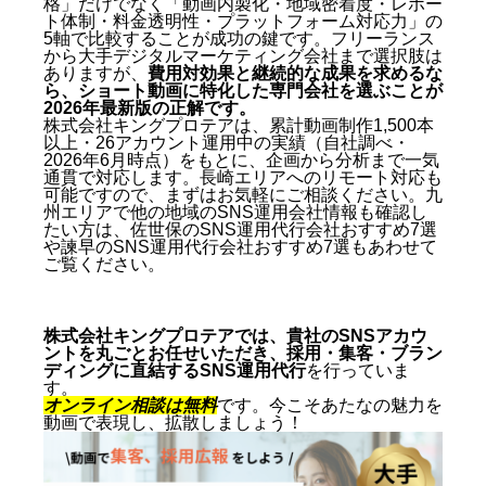
格」だけでなく「動画内製化・地域密着度・レポー
ト体制・料金透明性・プラットフォーム対応力」の
5軸で比較することが成功の鍵です。フリーランス
から大手デジタルマーケティング会社まで選択肢は
ありますが、
費用対効果と継続的な成果を求めるな
ら、ショート動画に特化した専門会社を選ぶことが
2026年最新版の正解です。
株式会社キングプロテアは、累計動画制作1,500本
以上・26アカウント運用中の実績（自社調べ・
2026年6月時点）をもとに、企画から分析まで一気
通貫で対応します。長崎エリアへのリモート対応も
可能ですので、まずはお気軽にご相談ください。九
州エリアで他の地域のSNS運用会社情報も確認し
たい方は、
佐世保のSNS運用代行会社おすすめ7選
や
諫早のSNS運用代行会社おすすめ7選
もあわせて
ご覧ください。
株式会社キングプロテアでは、貴社のSNSアカウ
ントを丸ごとお任せいただき、採用・集客・ブラン
ディングに直結するSNS運用代行
を行っていま
す。
オンライン相談は無料
です。今こそあたなの魅力を
動画で表現し、拡散しましょう！