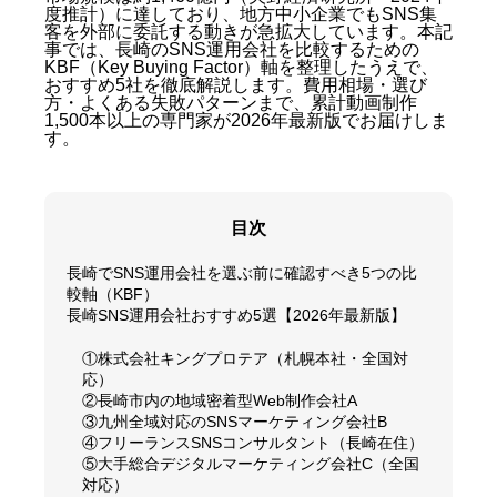
度推計）に達しており、地方中小企業でもSNS集
客を外部に委託する動きが急拡大しています。本記
事では、長崎のSNS運用会社を比較するための
KBF（Key Buying Factor）軸を整理したうえで、
おすすめ5社を徹底解説します。費用相場・選び
方・よくある失敗パターンまで、累計動画制作
1,500本以上の専門家が2026年最新版でお届けしま
す。
目次
長崎でSNS運用会社を選ぶ前に確認すべき5つの比
較軸（KBF）
長崎SNS運用会社おすすめ5選【2026年最新版】
①株式会社キングプロテア（札幌本社・全国対
応）
②長崎市内の地域密着型Web制作会社A
③九州全域対応のSNSマーケティング会社B
④フリーランスSNSコンサルタント（長崎在住）
⑤大手総合デジタルマーケティング会社C（全国
対応）