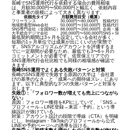
長崎でSNS運用代行を依頼する場合の費用相場
長崎でSNS運用会社を選ぶ前に確認すべき5つの比較
は、月額30,000円〜500,000円と幅広く、依頼内容
軸（KBF）
と事業者の規模によって大きく異なります。
長崎SNS運用会社おすすめ5選【2026年最新版】
依頼先タイプ
月額費用目安（概算）
主
フリーランス
30,000円〜80,000円
投稿代行・簡
地域密着型Web会社
50,000円〜150,000円
投稿代行・撮
①株式会社キングプロテア（札幌本社・全国対応）
SNS専門会社（全国対応）
88,000円〜200,000円
企画・撮影・
大手総合デジマ会社
200,000円〜500,000円
SNS＋SEO
②長崎市内の地域密着型Web制作会社A
最低契約期間は3ヶ月を設定している会社が多く、
③九州全域対応のSNSマーケティング会社B
短期の1ヶ月単位では成果が出にくいのが実態で
④フリーランスSNSコンサルタント（長崎在住）
す。SNSアルゴリズムがアカウントを評価するま
⑤大手総合デジタルマーケティング会社C（全国対
でに一定期間が必要なため、最低でも3〜6ヶ月の
応）
コミットメントが必要です。
佐世保エリアでの
SNS運用代行会社比較
でも同様の相場感が確認で
長崎SNS運用の費用相場と料金プランの比較
きます。
長崎SNS運用でよくある失敗パターンと対策
長崎SNS運用でよくある失敗パターンと対策
長崎のSNS運用に強い会社を5軸で一覧比較
長崎のSNS運用で失敗する原因の大半は「会社選
長崎SNS運用代行に関するよくある質問（FAQ）
びの基準のなさ」と「成果への期待値ズレ」にあり
ます。以下に典型的な3つの失敗パターンと対策を
示します。
Q. 長崎のSNS運用代行の費用相場はいくらです
失敗①：「フォロワー数が増えても売上につながら
か？
ない」
Q. 長崎から遠い会社（東京・札幌など）でも依頼
原因：フォロワー獲得をKPIにしていて、「SNS→
できますか？
プロフィール→LINE登録→来店・予約」という導
Q. TikTokとInstagramはどちらを優先すべきです
線設計が抜けている。
対策：アカウント設計の段階で導線（CTA）を明確
か？
にし、Instagram・TikTokのプロフィールから公式
Q. SNS運用代行を始めてから成果が出るまでどの
LINEや予約ページへの誘導を設ける。
くらいかかりますか？