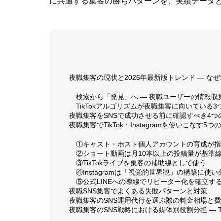
に共通する集客の勝ちパターンを、実績データ
夜職集客の現状と2026年最新版トレンド — な
検索から「発見」へ — 夜職ユーザーの情報収
TikTokアルゴリズムが夜職集客に向いている3
夜職集客をSNSで成功させる前に確認すべき4つの
夜職集客でTikTok・Instagramを使いこなす5
①キャスト・ホスト個人アカウントの育成が指
②ショート動画は月10本以上の投稿量が基準
③TikTokライブを集客の補助線として使う
④Instagramは「視覚的世界観」の構築に使
⑤公式LINEへの導線でリピーター化を確立す
夜職SNS集客でよくある失敗パターンと対策
夜職集客のSNS運用代行を選ぶ際の料金相場と
夜職集客のSNS戦略における媒体別役割分担 — TikTo