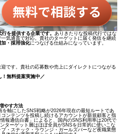
代行を提供する企業です。
ありきたりな投稿代行ではな
で一気通貫で対応。貴社のターゲットに届く発信を継続
増加・採用強化
につなげる仕組みになっています。
歓迎です。貴社の応募数や売上にダイレクトにつながる
ん！無料提案実施中／
を増やす方法
ート動画を軸にしたSNS戦略が2026年現在の最短ルートであ
月コンテンツを投稿し続けるアカウントが新規顧客と指
情報通信白書」によると、国内のSNS利用率は20代で
のメインターゲット層はほぼ全員がSNSを日常的に使いこな
ラブ・スナック・ラウンジ・ガールズバーなど夜職業態