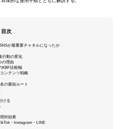
と具体的な運用手順とともに解説する。
目次
会社概要
ぜSNSが最重要チャネルになったか
集行動の変化
つの理由
特定商取
KBF比較軸
つのコンテンツ戦略
名の最短ルート
線
プライバ
い分ける
る
費用対効果
k・Instagram・LINE
利用規約