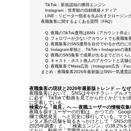
TikTok：新規認知の獲得エンジン
Instagram：世界観の信頼構築メディア
LINE：リピーター指名を生み出すクロージン
夜職集客に関するよくある質問（FAQ）
Q. 夜職のTikTok運用はBAN（アカウント
Q. フォロワーが少ないアカウントでも夜職集
Q. 夜職集客のSNS運用を自分でやるか代行
Q. Instagram単独と、TikTok＋Insta
Q. 夜職のSNS集客で成果が出るまでどのく
Q. キャスト・ホスト個人のアカウントと店
Q. 夜職集客でMeta広告（Instagram広告・F
まとめ：夜職集客2026年最新版はSNS一気通貫
夜職集客の現状と2026年最新版トレンド — な
夜職集客において、SNSは今やチラシ・グルメ
に必ず「TikTokで動画を見てから行くかどうか
に定着している。
検索から「発見」へ — 夜職ユーザーの情報収
夜職を探すユーザーの行動は、かつての「Googleで
欄で偶然発見」へと完全に移行している。マクロミ
ンタメ系の店舗を知るきっかけとして「SNSの投稿・
2025年調査）と、「検索エンジン」の38.2
ており、動画で「雰囲気がわかる・キャストの