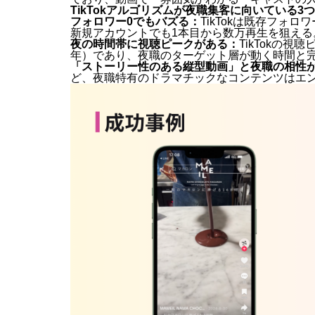
TikTokアルゴリズムが夜職集客に向いている3
フォロワー0でもバズる：
TikTokは既存フォ
新規アカウントでも1本目から数万再生を狙える
夜の時間帯に視聴ピークがある：
TikTokの視聴
年）であり、夜職のターゲット層が動く時間と
「ストーリー性のある縦型動画」と夜職の相性
ど、夜職特有のドラマチックなコンテンツはエ