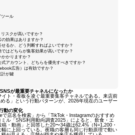
グツール
お問い合
停止）リスクが高いですか？
客の効果はありますか？
に任せるか、どう判断すればよいですか？
gramの連動ではどちらが集客効果が高いですか？
お客様の
らいかかりますか？
舗公式アカウント、どちらを優先すべきですか？
acebook広告）は有効ですか？
設計が鍵
動画制作
ぜSNSが最重要チャネルになったか
サイト・看板を凌ぐ最重要集客チャネルである。来店前
決める」という行動パターンが、2026年現在のユーザー
集行動の変化
ブログ
店名を検索」から「TikTok・Instagramのおすすめ
ル「SNS利用動向調査2025」によると、飲食・エ
動画」と回答した20〜34歳は62.4%（N=1,200・
%を大幅に上回っている。夜職の客層も同じ行動原理で動い
人柄が見える」店舗が指名や来店を獲得している。