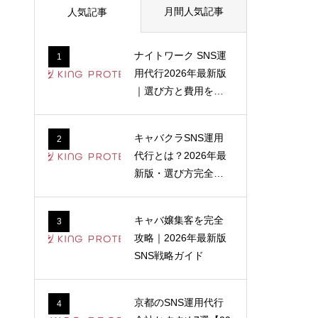
月間人気記事
人気記事
ナイトワーク SNS運
1
用代行2026年最新版
｜選び方と費用を解
説
キャバクラSNS運用
2
代行とは？2026年最
新版・選び方完全ガ
イド
キャバ嬢集客を完全
3
攻略｜2026年最新版
SNS戦略ガイド
京都のSNS運用代行
4