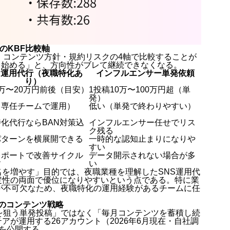
のKBF比較軸
・コンテンツ方針・規約リスクの4軸で比較することが
kを始める」と、方向性がブレて継続できなくなる。
S運用代行（夜職特化あ
インフルエンサー単発依頼
り）
万〜20万円前後（目安）
1投稿10万〜100万円超（単
発）
（専任チームで運用）
低い（単発で終わりやすい）
化代行ならBAN対策込
インフルエンサー任せでリス
ク残る
パターンを横展開できる
一時的な認知止まりになりや
すい
レポートで改善サイクル
データ開示されない場合が多
す
い
名を増やす」目的では、夜職業種を理解したSNS運用代
定性の両面で優位になりやすいという点である。特に業
が不可欠なため、夜職特化の運用経験があるチームに任
5つのコンテンツ戦略
を狙う単発投稿」ではなく「毎月コンテンツを蓄積し続
が運用する26アカウント（2026年6月現在・自社調
を公開する。