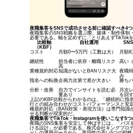
夜職集客をSNSで成功させる前に確認すべき4つ
夜職集客のSNS戦略を選ぶ際、媒体・制作体制
必要である。軸を定めずに「とりあえずTikTo
比較軸
自社運用
SN
（KBF）
コスト
月額0〜5万円（工数は大）
月額8
継続性
担当者に依存・離職リスク
高い
高
業種規約対応
知識がないとBANリスク大
夜職特
み
指名への転換
企画力次第で差が大きい
勝ち
分析・改善
自力でインサイトを読む必
月次
要あり
を回
上記のKBF比較からわかるのは、「継続的に指
行との組み合わせがコストパフォーマンスと安
種規約対応（BAN対策・表現方法）は専門知識
せる判断が現実的だ。
夜職集客でTikTok・Instagramを使いこなす
夜職のSNS集客を安定して伸ばすには、「バズ
ける設計」が必要である。株式会社キングプロテア
べ）の運用データから、再現性の高い5つの戦略