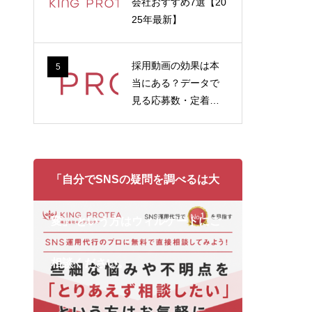
会社おすすめ7選【20
25年最新】
採用動画の効果は本
5
当にある？データで
見る応募数・定着率
への影響
「自分でSNSの疑問を調べるは大
変」 という方はウィルゲートにご
相談ください。