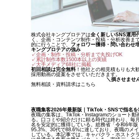
株式会社キングプロテアは
全く新しいSNS運用
く、企画・コンテンツ制作・投稿・分析改善ま
的に行うことで、
フォロワー獲得・問い合わせ
キングプロテアの強み
✓企画・制作・投稿・分析まで丸投げOK
✓累計制作本数1500本以上の実績
✓
大手メディア68社に掲載
初回相談は完全無料
！他社との相見積もりも大
採用動画の提案をさせていただきます。
＼損させませ
無料相談・資料請求はこちら
夜職集客2026年最新版｜TikTok・SNSで指名
夜職の集客は、TikTok・Instagramのショ
る。口コミや紹介だけに頼る時代は終わり、毎
名を安定的に獲得している。総務省「令和6年版 
95.3%、30代で88.6%に達しており、夜職
している。本記事では、キャバクラ・ホストク