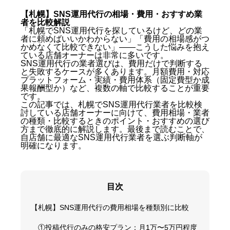
【札幌】SNS運用代行の相場・費用・おすすめ業
者を比較解説
「札幌でSNS運用代行を探しているけど、どの業
者に頼めばいいかわからない」「費用の相場感がつ
かめなくて比較できない」——こうした悩みを抱え
ている店舗オーナーは非常に多いです。
SNS運用代行の業者選びは、費用だけで判断する
と失敗するケースが多くあります。月額費用・対応
プラットフォーム・実績・費用体系（固定費型か成
果報酬型か）など、複数の軸で比較することが重要
です。
この記事では、札幌でSNS運用代行業者を比較検
討している店舗オーナーに向けて、費用相場・業者
の種類・比較するときのポイント・おすすめの選び
方まで徹底的に解説します。最後まで読むことで、
自店舗に最適なSNS運用代行業者を選ぶ判断軸が
明確になります。
目次
【札幌】SNS運用代行の費用相場を種類別に比較
①投稿代行のみの格安プラン：月1万〜5万円程度