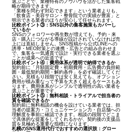
選ぶことで、業種特有のノウハウを活かした集客戦
のくらいかかりますか？
略が期待できます。
「業種を問わず対応できます」という業者よりも、
「飲食店・美容サロン・整骨院での実績が豊富」と
明示できる業者のほうが安心して任せられます。
比較ポイント③：SNS以外の集客施策もカバーし
ているか
SNSのフォロワーや再生数が増えても、予約・来
店・購入につながる導線が設計されていなければ売
上には直結しません。SNS投稿から公式LINEへの
誘導・MEO対策との連携・広告との組み合わせま
で、集客を一気通貫で設計・実行できる業者を選ぶ
ことが成果への近道です。
比較ポイント④：費用体系が透明で納得できるか
契約前に「月額固定費・初期費用・広告費の負担範
囲・最低契約期間・解約条件」を必ず確認してくだ
さい。見積もり段階では安く見えても、オプション
費用が積み重なって予算を大きく超えるケースもあ
ります。費用体系がシンプルで透明性の高い業者を
選ぶことが重要です。
比較ポイント⑤：無料相談・トライアルで担当者の
質を確認できるか
契約前に無料相談の機会を設けている業者では、担
当者の提案力・コミュニケーション力・自店舗への
理解度を事前に確認できます。相談の段階でどこま
で具体的な提案をしてくれるかが、契約後の支援品
質を見極める重要な指標になります。
札幌のSNS運用代行でおすすめの選択肢：グロー