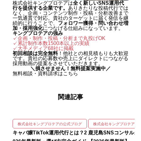
株式会社キングプロテアは
全く新しいSNS運用代
行を提供する企業です。
ありきたりな投稿代行では
グジャパン。執行役員を2年間務
なく、企画・コンテンツ制作・投稿・分析改善まで
め、AIO対策（AI検索最適化）を
一気通貫で対応。貴社のターゲットに届く発信を継
続的に行うことで、
フォロワー獲得・問い合わせ増
はじめとする最先端のAIマーケテ
加・採用強化
につなげる仕組みになっています。
キングプロテアの強み
ィングを実戦の現場で体得した。
✓企画・制作・投稿・分析まで丸投げOK
✓累計制作本数1500本以上の実績
2024年に株式会社キングプロテア
✓
大手メディア68社に掲載
を創業。 実績は数字で裏づけられ
初回相談は完全無料
！他社との相見積もりも大歓迎
です。貴社の応募数や売上にダイレクトにつながる
ている。SNS運用代行事業では、
採用動画の提案をさせていただきます。
＼損させません！無料提案実施中／
自社アカウントを「札幌 SNS運用
無料相談・資料請求はこちら
代行会社 おすすめ」で立ち上げわ
ずか1ヶ月で検索1位を獲得。Goo
関連記事
gleニュースをはじめ大手メディア
68社に掲載され、北海道有数の運
用実績を誇る。 強みは、SNSの企
画・撮影・編集・運用をワンスト
株式会社キングプロテアの公式ブログ
株式会社キングプロテアの
ップで回しながら、そこにAIを掛
キャバ嬢TikTok運用代行とは？2
鹿児島SNSコンサルお
け合わせて成果を伸ばす実装力に