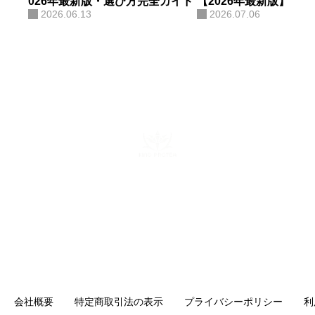
026年最新版・選び方完全ガイド
【2026年最新版】
2026.06.13
2026.07.06
ある。AIコンサルティング・AI研
修・自社AIツール開発も手がけ、
勘や感覚ではなくデータと仕組み
で「バズ」を再現する。AI活用に
関する電子書籍も出版している。
株式会社キングプロテア
〒160-0022 東京都新宿区新宿6-29-11 新宿イーストクロスタ
ワー10F
mail：info@kingprotea.jp
会社概要
特定商取引法の表示
プライバシーポリシー
利