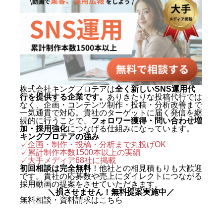
動画制作事例
会社概要
お問い合わせ
株式会社キングプロテアは
全く新しいSNS運用代
行を提供する企業です。
ありきたりな投稿代行では
なく、企画・コンテンツ制作・投稿・分析改善まで
一気通貫で対応。貴社のターゲットに届く発信を継
続的に行うことで、
フォロワー獲得・問い合わせ増
加・採用強化
につなげる仕組みになっています。
キングプロテアの強み
✓企画・制作・投稿・分析まで丸投げOK
✓累計制作本数1500本以上の実績
✓
大手メディア68社に掲載
初回相談は完全無料
！他社との相見積もりも大歓迎
です。貴社の応募数や売上にダイレクトにつながる
採用動画の提案をさせていただきます。
＼損させません！無料提案実施中／
無料相談・資料請求はこちら