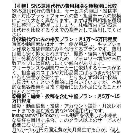
【札幌】SNS運用代行の費用相場を種類別に比較
SNS運用代行の費用は、サービスの範囲・投稿本
数・対応プラットフォームの数・担当チームの規模
によって大きく異なります。まずは費用相場を種類
別に整理して把握しましょう。札幌市内でSNS運
用代行を比較するうえでの基準として活用してくだ
さい。
①投稿代行のみの格安プラン：月1万〜5万円程度
写真や動画素材はオーナー側が用意し、キャプショ
ン作成と投稿作業のみを代行するプランです。費用
は最も安く抑えられますが、撮影・編集・戦略設
計・分析が含まれないため、フォロワー増加や来店
数アップには直結しにくい傾向があります。
フリーランスや副業ワーカーに依頼するケースが多
く、担当者のスキルや対応品質にばらつきが出やす
い点も注意が必要です。「とりあえずSNSに投稿
し続けたい」という目的には向いていますが、本格
的な集客改善を目指す場合には力不足になることが
ほとんどです。
②撮影・編集・投稿を含む中堅プラン：月5万〜15
万円程度
撮影・動画編集・投稿・アカウント設計・月次レポ
ートまでを含む総合的なSNS運用代行です。
InstagramやTikTokのリール動画を活用した本格的
な集客を目指す場合、このクラス以上のサービスが
必要になります。
月5万〜15万円の固定費が毎月発生する点が、個人