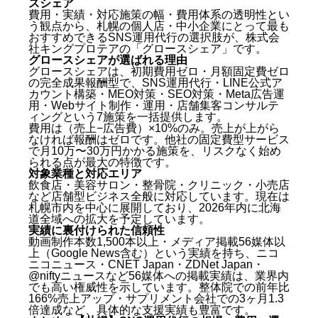
スシェア
費用・実績・対応施策の幅・費用体系の透明性とい
う観点から、札幌の個人店・中小企業にとって最も
おすすめできるSNS運用代行の選択肢が、株式会
社キングプロテアの「グロースシェア」です。
グロースシェアが選ばれる理由
グロースシェアは、初期費用ゼロ・月額固定費ゼロ
の完全成果報酬型で、SNS運用代行・LINE公式ア
カウント構築・MEO対策・SEO対策・Meta広告運
用・Webサイト制作・運用・店舗集客コンサルテ
ィングという7施策を一括提供します。
費用は（売上−広告費）×10%のみ。売上が上がら
なければ報酬はゼロです。他社の固定費型サービス
で月10万〜30万円かかる施策を、リスクなく始め
られる点が最大の特徴です。
対象業種と対応エリア
飲食店・美容サロン・整骨院・クリニック・小売店
など店舗型ビジネス全般に対応しています。現在は
札幌市内を中心に展開しており、2026年内に北海
道全域への拡大を予定しています。
実績に裏付けられた信頼性
動画制作本数1,500本以上・メディア掲載56媒体以
上（Google News含む）という実績を持ち、ニコ
ニコニュース・CNET Japan・ZDNet Japan・
@niftyニュースなど56媒体への掲載実績は、業界内
でも高い権威性を示しています。整体院での前年比
166%売上アップ・サプリメント会社での3ヶ月1.3
倍達成など、具体的な支援実績も豊富です。