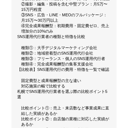
②撮影・編集・投稿を含む中堅プラン：月5万〜
15万円程度
③SNS・広告・LINE・MEOのフルパッケージ：
月15万〜30万円以上
④完全成果報酬型：初期費用・固定費ゼロ、売上
増加分の10%のみ
SNS運用代行業者の種類と特徴を比較
種類①：大手デジタルマーケティング会社
種類②：地域密着型のSNS運用代行会社
種類③：フリーランス・個人のSNS運用代行者
種類④：完全成果報酬型の集客支援会社
【比較表】SNS運用代行の費用・特徴を一覧で確認
固定費型と成果報酬型の主な違い
対応施策の幅で比較する
札幌でSNS運用代行業者を選ぶ際の比較ポイント5
選
比較ポイント①：売上・来店数など事業成果に直
結した実績があるか
比較ポイント②：自店舗の業種に対応した実績が
あるか