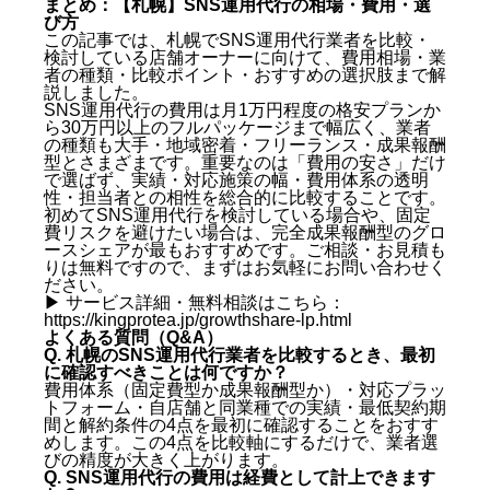
まとめ：【札幌】SNS運用代行の相場・費用・選
び方
この記事では、札幌でSNS運用代行業者を比較・
検討している店舗オーナーに向けて、費用相場・業
者の種類・比較ポイント・おすすめの選択肢まで解
説しました。
SNS運用代行の費用は月1万円程度の格安プランか
ら30万円以上のフルパッケージまで幅広く、業者
の種類も大手・地域密着・フリーランス・成果報酬
型とさまざまです。重要なのは「費用の安さ」だけ
で選ばず、実績・対応施策の幅・費用体系の透明
性・担当者との相性を総合的に比較することです。
初めてSNS運用代行を検討している場合や、固定
費リスクを避けたい場合は、完全成果報酬型のグロ
ースシェアが最もおすすめです。ご相談・お見積も
りは無料ですので、まずはお気軽にお問い合わせく
ださい。
▶ サービス詳細・無料相談はこちら：
https://kingprotea.jp/growthshare-lp.html
よくある質問（Q&A）
Q. 札幌のSNS運用代行業者を比較するとき、最初
に確認すべきことは何ですか？
費用体系（固定費型か成果報酬型か）・対応プラッ
トフォーム・自店舗と同業種での実績・最低契約期
間と解約条件の4点を最初に確認することをおすす
めします。この4点を比較軸にするだけで、業者選
びの精度が大きく上がります。
Q. SNS運用代行の費用は経費として計上できます