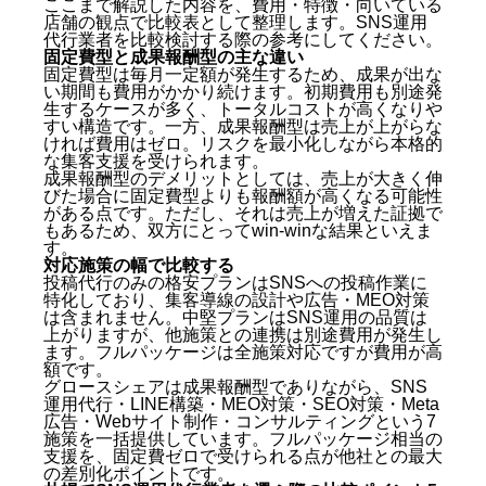
ここまで解説した内容を、費用・特徴・向いている
店舗の観点で比較表として整理します。SNS運用
【札幌】SNS運用代行の費用相場を種類別に比較
代行業者を比較検討する際の参考にしてください。
固定費型と成果報酬型の主な違い
固定費型は毎月一定額が発生するため、成果が出な
①投稿代行のみの格安プラン：月1万〜5万円程度
い期間も費用がかかり続けます。初期費用も別途発
②撮影・編集・投稿を含む中堅プラン：月5万〜15
生するケースが多く、トータルコストが高くなりや
万円程度
すい構造です。一方、成果報酬型は売上が上がらな
③SNS・広告・LINE・MEOのフルパッケージ：月
ければ費用はゼロ。リスクを最小化しながら本格的
15万〜30万円以上
な集客支援を受けられます。
④完全成果報酬型：初期費用・固定費ゼロ、売上増
成果報酬型のデメリットとしては、売上が大きく伸
びた場合に固定費型よりも報酬額が高くなる可能性
加分の10%のみ
がある点です。ただし、それは売上が増えた証拠で
SNS運用代行業者の種類と特徴を比較
もあるため、双方にとってwin-winな結果といえま
す。
種類①：大手デジタルマーケティング会社
対応施策の幅で比較する
種類②：地域密着型のSNS運用代行会社
投稿代行のみの格安プランはSNSへの投稿作業に
特化しており、集客導線の設計や広告・MEO対策
種類③：フリーランス・個人のSNS運用代行者
は含まれません。中堅プランはSNS運用の品質は
種類④：完全成果報酬型の集客支援会社
上がりますが、他施策との連携は別途費用が発生し
【比較表】SNS運用代行の費用・特徴を一覧で確認
ます。フルパッケージは全施策対応ですが費用が高
額です。
固定費型と成果報酬型の主な違い
グロースシェアは成果報酬型でありながら、SNS
運用代行・LINE構築・MEO対策・SEO対策・Meta
対応施策の幅で比較する
広告・Webサイト制作・コンサルティングという7
札幌でSNS運用代行業者を選ぶ際の比較ポイント5選
施策を一括提供しています。フルパッケージ相当の
支援を、固定費ゼロで受けられる点が他社との最大
比較ポイント①：売上・来店数など事業成果に直結
の差別化ポイントです。