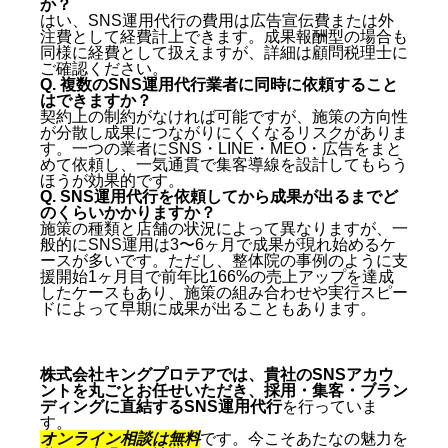
か？
はい、SNS運用代行の費用は広告宣伝費または外
注費として経費計上できます。成果報酬型の場合も
同様に経費として扱えますが、詳細は顧問税理士に
ご確認ください。
Q. 複数のSNS運用代行業者に同時に依頼すること
はできますか？
契約上の制約がなければ可能ですが、施策の方向性
が分散し成果につながりにくくなるリスクがありま
す。一つの業者にSNS・LINE・MEO・広告をまと
めて依頼し、一気通貫で集客導線を設計してもらう
ほうが効果的です。
Q. SNS運用代行を依頼してから成果が出るまでど
のくらいかかりますか？
施策の種類と店舗の状況によって異なりますが、一
般的にSNS運用は3〜6ヶ月で成果が現れ始めるケ
ースが多いです。ただし、整体院の事例のように支
援開始1ヶ月目で前年比166%の売上アップを達成
したケースもあり、施策の組み合わせや実行スピー
ドによって早期に成果が出ることもあります。
株式会社キングプロテアでは、貴社のSNSアカウ
ントを丸ごとお任せいただき、採用・集客・ブラン
ディングに直結するSNS運用代行
を行っていま
す。
オンライン相談は無料
です。今こそあたなの魅力を