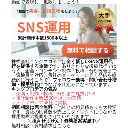
動画で表現し、拡散しましょう！
株式会社キングプロテアは
全く新しいSNS運用代
行を提供する企業です。
ありきたりな投稿代行では
なく、企画・コンテンツ制作・投稿・分析改善まで
一気通貫で対応。貴社のターゲットに届く発信を継
続的に行うことで、
フォロワー獲得・問い合わせ増
加・採用強化
につなげる仕組みになっています。
キングプロテアの強み
✓企画・制作・投稿・分析まで丸投げOK
✓累計制作本数1500本以上の実績
✓
大手メディア68社に掲載
初回相談は完全無料
！他社との相見積もりも大歓迎
です。貴社の応募数や売上にダイレクトにつながる
採用動画の提案をさせていただきます。
＼損させません！無料提案実施中／
無料相談・資料請求はこちら