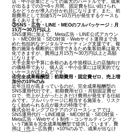
店・中小企業にとっての最大のハードルです。成果
が出るまでの3〜6ヶ月間、固定費を払い続けられ
るかどうかが導入の分かれ目になります。また、初
期費用として別途5万〜10万円が発生するケースも
多くあります。
③SNS・広告・LINE・MEOのフルパッケージ：月
15万〜30万円以上
SNS運用に加えて、Meta広告・LINE公式アカウン
ト・MEO対策・SEO対策・Webサイト運用まで含
めた包括的なデジタルマーケティング支援です。複
数の施策を横断的に管理できるため集客効果は最大
化できますが、費用は月15万〜30万円以上と高額
になります。
大手企業や予算に余裕のある中規模以上の店舗向け
の価格帯であり、個人店・中小企業には現実的でな
いケースがほとんどです。
④完全成果報酬型：初期費用・固定費ゼロ、売上増
加分の10%のみ
近年注目が高まっているのが、完全成果報酬型の
SNS運用代行です。初期費用ゼロ・月額固定費ゼ
ロで、売上が上がったときだけ費用が発生する仕組
みです。フルパッケージに相当する施策を、リスク
なく始められる点が最大の特徴です。
株式会社キングプロテアのグロースシェアでは、
SNS運用代行・LINE構築・MEO対策・SEO対策・
Meta広告・Webサイト制作・コンサルティングと
いう7施策を完全成果報酬型で提供しています。費
用は（売上−広告費）×10%のみで、成果が出なけ