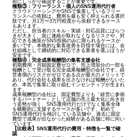
前にしっかり確認することが重要です。
種類③：フリーランス・個人のSNS運用代行者
クラウドソーシングやSNSで集客しているフリー
ランスへの依頼は、費用を最も安く抑えられる選択
肢です。月1万〜3万円程度から依頼できるケース
もあります。
ただし、担当者のスキル・実績・対応品質にばらつ
きが大きく、急に連絡が取れなくなるリスクや、対
応できる施策がSNS投稿のみに限られるケースが
多いです。本格的な集客改善を目指す場合には、会
社組織として継続的に対応できる業者を選ぶほうが
安全です。
種類④：完全成果報酬型の集客支援会社
初期費用・月額固定費ゼロで、売上増加分の一部を
報酬として受け取る完全成果報酬型の会社です。経
営者側のリスクがゼロである点が最大のメリットで
あり、代行会社も成果を出さなければ報酬がないた
め、本気で集客に取り組むインセンティブが生まれ
ます。
成果報酬型の会社は、固定費型よりも「経営に参画
するパートナー」として店舗の売上最大化に向き合
う姿勢が強く、SNS運用代行だけでなく集客全体
を横断的に支援するケースが多いです。初めて
SNS運用代行を検討している店舗や、過去に固定
費型で成果が出なかった経験がある店舗に特に向い
ています。
【比較表】SNS運用代行の費用・特徴を一覧で確
認