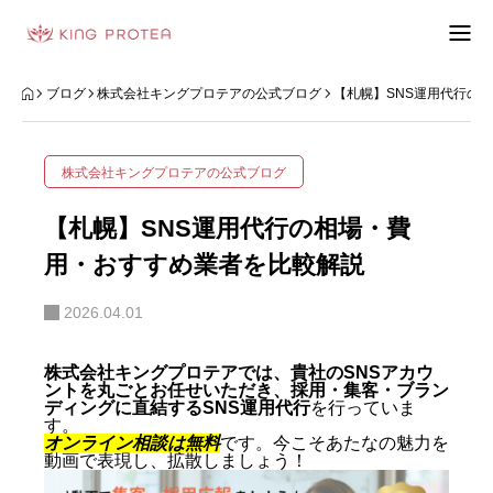
会社概要
ブログ
株式会社キングプロテアの公式ブログ
【札幌】SNS運用代行の
特定商取引法の表示
株式会社キングプロテアの公式ブログ
プライバシーポリシー
【札幌】SNS運用代行の相場・費
利用規約
用・おすすめ業者を比較解説
2026.04.01
お問い合わせフォーム
お客様の声
株式会社キングプロテアでは、貴社のSNSアカウ
ントを丸ごとお任せいただき、採用・集客・ブラン
ディングに直結するSNS運用代行
を行っていま
動画制作事例
す。
オンライン相談は無料
です。今こそあたなの魅力を
動画で表現し、拡散しましょう！
ブログ