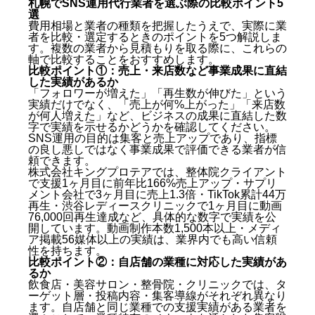
した実績があるか
札幌でSNS運用代行業者を選ぶ際の比較ポイント5
選
比較ポイント②：自店舗の業種に対応した実績があ
費用相場と業者の種類を把握したうえで、実際に業
るか
者を比較・選定するときのポイントを5つ解説しま
比較ポイント③：SNS以外の集客施策もカバーして
す。複数の業者から見積もりを取る際に、これらの
いるか
軸で比較することをおすすめします。
比較ポイント④：費用体系が透明で納得できるか
比較ポイント①：売上・来店数など事業成果に直結
した実績があるか
比較ポイント⑤：無料相談・トライアルで担当者の
「フォロワーが増えた」「再生数が伸びた」という
質を確認できるか
実績だけでなく、「売上が何%上がった」「来店数
札幌のSNS運用代行でおすすめの選択肢：グロースシ
が何人増えた」など、ビジネスの成果に直結した数
ェア
字で実績を示せるかどうかを確認してください。
SNS運用の目的は集客と売上アップであり、指標
の良し悪しではなく事業成果で評価できる業者が信
グロースシェアが選ばれる理由
頼できます。
対象業種と対応エリア
株式会社キングプロテアでは、整体院クライアント
実績に裏付けられた信頼性
で支援1ヶ月目に前年比166%売上アップ・サプリ
まとめ：【札幌】SNS運用代行の相場・費用・選び方
メント会社で3ヶ月目に売上1.3倍・TikTok累計44万
よくある質問（Q&A）
再生・渋谷レディースクリニックで1ヶ月目に動画
76,000回再生達成など、具体的な数字で実績を公
開しています。動画制作本数1,500本以上・メディ
Q. 札幌のSNS運用代行業者を比較するとき、最初
ア掲載56媒体以上の実績は、業界内でも高い信頼
に確認すべきことは何ですか？
性を持ちます。
Q. SNS運用代行の費用は経費として計上できます
比較ポイント②：自店舗の業種に対応した実績があ
か？
るか
飲食店・美容サロン・整骨院・クリニックでは、タ
Q. 複数のSNS運用代行業者に同時に依頼すること
ーゲット層・投稿内容・集客導線がそれぞれ異なり
はできますか？
ます。自店舗と同じ業種での支援実績がある業者を
Q. SNS運用代行を依頼してから成果が出るまでど