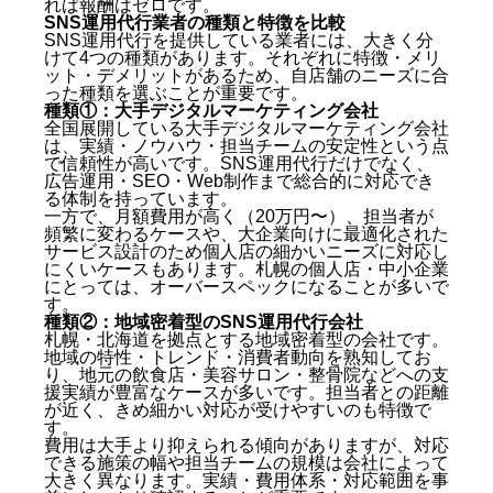
れば報酬はゼロです。
SNS運用代行業者の種類と特徴を比較
SNS運用代行を提供している業者には、大きく分
けて4つの種類があります。それぞれに特徴・メリ
ット・デメリットがあるため、自店舗のニーズに合
った種類を選ぶことが重要です。
種類①：大手デジタルマーケティング会社
全国展開している大手デジタルマーケティング会社
は、実績・ノウハウ・担当チームの安定性という点
で信頼性が高いです。SNS運用代行だけでなく、
広告運用・SEO・Web制作まで総合的に対応でき
る体制を持っています。
一方で、月額費用が高く（20万円〜）、担当者が
頻繁に変わるケースや、大企業向けに最適化された
サービス設計のため個人店の細かいニーズに対応し
にくいケースもあります。札幌の個人店・中小企業
にとっては、オーバースペックになることが多いで
す。
種類②：地域密着型のSNS運用代行会社
札幌・北海道を拠点とする地域密着型の会社です。
地域の特性・トレンド・消費者動向を熟知してお
り、地元の飲食店・美容サロン・整骨院などへの支
援実績が豊富なケースが多いです。担当者との距離
が近く、きめ細かい対応が受けやすいのも特徴で
す。
費用は大手より抑えられる傾向がありますが、対応
できる施策の幅や担当チームの規模は会社によって
大きく異なります。実績・費用体系・対応範囲を事