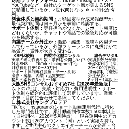
対応プラットフォーム：
TikTok・Instagram・X・
YouTubeなど、自社のターゲット層が集まるSNS
に精通しているか。Z世代向けならTikTok特化が有
利。
料金体系と契約期間：
月額固定型か成果報酬型か、
最低契約期間は何ヶ月かを事前に確認する。
サポート体制：
専任担当がつくか、レポート頻度は
どれくらいか、チャットや電話での緊急対応が可能
かを確認する。
内製チームか外注か：
撮影・編集・投稿を内製チー
ムで行っているか、外部フリーランスに丸投げかで
品質と一貫性が大きく変わる。
KBF比較軸
内製特化型コンサル
総合デジタルマー
実績の透明性
再生数・事例を公開しやすい
実績多数だが非公開が
対応SNS
TikTok・Instagram中心
全媒体対応（深さは薄
月額費用目安
10〜30万円
30〜100万円以上
サポート体制
専任担当＋チーム対応
担当者制（複数案件掛
撮影・編集
内製（品質安定）
外注が多い
契約の柔軟性
3ヶ月〜1年
6ヶ月〜1年以上が多い
大阪SNSコンサルおすすめ7社【2026年最新版】
以下の7社は、実績・対応力・費用透明性・サポー
ト体制を総合的に評価して選定しています。業種・
予算・目的に合わせて参照してください。
1. 株式会社キングプロテア
TikTok・Instagramのショート動画運用代行に特化
した専門会社です。累計動画制作本数1,500本以上
（自社調べ・2026年5月時点）、現在運用中のアカ
ウント数は26アカウント（同）という実績を持ち
ます。Z世代中心のクリエイターチームが企画・台