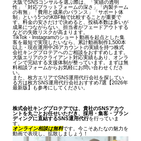
大阪でSNSコンサルを選ぶ際は、「実績の透明
性」「対応プラットフォームの深さ」「内製チーム
の有無」「費用と成果のバランス」「サポート体
制」という5つのKBF軸で比較することが重要で
す。料金の安さだけで決めると、投稿本数は多いが
成果につながらない、担当者がフェードアウトする
などの失敗リスクが高まります。
TikTok・Instagramのショート動画を起点とした集
客を最短で実現したいなら、累計動画制作1,500本
以上・現在運用中26アカウントの実績を持つ株式
会社キングプロテアへのご相談をおすすめします。
大阪エリアのクライアント対応実績もあり、オンラ
インで完結する支援体制が整っています。まずは
無
料相談フォーム
からお気軽にお問い合わせくださ
い。
また、枚方エリアでSNS運用代行会社を探してい
る方は
枚方SNS運用代行会社おすすめ7選【2026年
最新版】
も参考にしてください。
株式会社キングプロテアでは、貴社のSNSアカウ
ントを丸ごとお任せいただき、採用・集客・ブラン
ディングに直結するSNS運用代行
を行っていま
す。
オンライン相談は無料
です。今こそあたなの魅力を
動画で表現し、拡散しましょう！