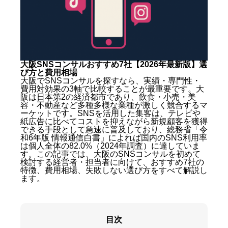
大阪SNSコンサルおすすめ7社【2026年最新版】選
び方と費用相場
大阪でSNSコンサルを探すなら、実績・専門性・
費用対効果の3軸で比較することが最重要です。大
阪は日本第2の経済都市であり、飲食・小売・美
容・不動産など多種多様な業種が激しく競合するマ
ーケットです。SNSを活用した集客は、テレビや
紙広告に比べてコストを抑えながら新規顧客を獲得
できる手段として急速に普及しており、総務省「令
和6年版 情報通信白書」によれば国内のSNS利用率
は個人全体の82.0%（2024年調査）に達していま
す。この記事では、大阪のSNSコンサルを初めて
検討する経営者・担当者に向けて、おすすめ7社の
特徴、費用相場、失敗しない選び方をすべて解説し
ます。
目次