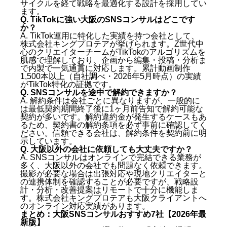
サイクルを経て戦略を最適化する設計を採用してい
ます。
Q. TikTokに強い大阪のSNSコンサルはどこです
か？
A. TikTok運用に特化した実績を持つ会社として、
株式会社キングプロテアが挙げられます。Z世代中
心のクリエイターチームがTikTokのアルゴリズムを
肌感で理解しており、企画から編集・投稿・分析ま
で内製で一気通貫に対応します。累計動画制作
1,500本以上（自社調べ・2026年5月時点）の実績
がTikTok特化の証拠です。
Q. SNSコンサルを途中で解約できますか？
A. 解約条件は会社ごとに異なりますが、一般的に
は最低契約期間終了後に1ヶ月前告知で解約可能な
契約が多いです。解約違約金が発生するケースもあ
るため、契約書の解約条項を必ず事前に確認してく
ださい。信頼できる会社は、解約条件を契約前に明
示しています。
Q. 大阪以外の会社に依頼しても大丈夫ですか？
A. SNSコンサルはオンラインで完結できる業務が
多く、大阪以外の会社でも問題なく依頼できます。
撮影が必要な場合は出張対応や現地クリエイターと
の連携体制を確認することが必要ですが、戦略設
計・分析・改善提案はリモートで十分に機能しま
す。株式会社キングプロテアも大阪クライアントへ
のオンライン対応実績があります。
まとめ：大阪SNSコンサルおすすめ7社【2026年最
新版】