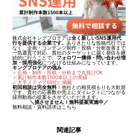
名・来店・売上」へ変える設計に
定評がある。 キャリアの原点は、
札幌でも有数のAI先進企業・株式
会社エグゼクティブマーケティン
株式会社キングプロテアは
全く新しいSNS運用代
行を提供する企業です。
ありきたりな投稿代行では
グジャパン。執行役員を2年間務
なく、企画・コンテンツ制作・投稿・分析改善まで
め、AIO対策（AI検索最適化）を
一気通貫で対応。貴社のターゲットに届く発信を継
続的に行うことで、
フォロワー獲得・問い合わせ増
はじめとする最先端のAIマーケテ
加・採用強化
につなげる仕組みになっています。
キングプロテアの強み
ィングを実戦の現場で体得した。
✓企画・制作・投稿・分析まで丸投げOK
✓累計制作本数1500本以上の実績
2024年に株式会社キングプロテア
✓
大手メディア68社に掲載
を創業。 実績は数字で裏づけられ
初回相談は完全無料
！他社との相見積もりも大歓迎
です。貴社の応募数や売上にダイレクトにつながる
ている。SNS運用代行事業では、
採用動画の提案をさせていただきます。
＼損させません！無料提案実施中／
自社アカウントを「札幌 SNS運用
無料相談・資料請求はこちら
代行会社 おすすめ」で立ち上げわ
ずか1ヶ月で検索1位を獲得。Goo
関連記事
gleニュースをはじめ大手メディア
68社に掲載され、北海道有数の運