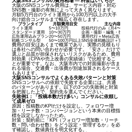
大阪SNSコンサルの費用相場 — 料金はいくらか
5. 株式会社モンスター・ラボ（大阪オフィス）
大阪のSNSコンサル費用は、サービス内容・対応
6. 株式会社GIG WORKS（大阪拠点）
SNS数・撮影の有無によって大きく異なります。
月額5万円台のライト運用から100万円以上の大手
7. 株式会社ビルコム（大阪対応）
向け総合コンサルまで幅広く存在します。
大阪SNSコンサルの費用相場 — 料金はいくらか
プランタイプ
月額費用目安
主な内容
大阪SNSコンサルでよくある失敗パターンと対策
ライト運用
5〜10万円
投稿代行のみ（月4〜8本）
大阪SNSコンサルの評判・口コミを見るときの注意点
スタンダード運用
10〜30万円
企画・撮影・編集・投稿・
広告運用込みプラン
20〜50万円
運用代行＋Meta広告・TikT
大阪SNSコンサルに関するよくある質問（FAQ）
戦略コンサル型
50〜100万円以上
SNS全体戦略設計＋実行支
費用の目安はあくまで概算であり、実際の見積もり
Q. 大阪のSNSコンサルの料金はいくらですか？
は各社への問い合わせが必要です。「安さ」だけで
選ぶと品質が担保されないリスクがあるため、費用
Q. SNSコンサルとSNS運用代行の違いは何です
対効果（CPAや売上改善の実績値）で比較するこ
か？
とが重要です。なお、大阪市内での対面撮影が含ま
Q. 大阪のSNSコンサルに向かないのはどんな会社
れる場合、交通費・出張費が別途加算されるケース
ですか？
もあります。
Q. 契約期間はどれくらいが一般的ですか？
大阪SNSコンサルでよくある失敗パターンと対策
SNSコンサルへの依頼で失敗する企業には、共通
Q. TikTokに強い大阪のSNSコンサルはどこですか？
のパターンがあります。以下の3つの失敗例と対策
Q. SNSコンサルを途中で解約できますか？
を把握した上で、契約先を選んでください。
Q. 大阪以外の会社に依頼しても大丈夫ですか？
失敗例1：「投稿本数だけ多い」コンサルに依頼し
まとめ：大阪SNSコンサルおすすめ7社【2026年最新
て成果ゼロ
版】
原因：投稿数のKPIだけを設定し、フォロワー増
加・リーチ数・コンバージョンという本来の目標指
標を設定しなかったため。
対策：契約前に「KPI（フォロワー増加数・リーチ
数・問い合わせ数）をどう設定・管理するか」を必
ず確認し、数値責任を明文化する。