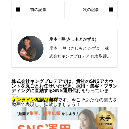
岸本一翔(きしもとかずま)
岸本 一翔（きしもと かずま） 株
式会社キングプロテア 代表取締役
CEO／SNSマーケティング・ショ
ート動画の専門家 2005年、札幌
市生まれ。10代からSNSマーケテ
株式会社キングプロテアでは、貴社のSNSアカウ
ントを丸ごとお任せいただき、採用・集客・ブラン
ィングの最前線に立ち、ショート
ディングに直結するSNS運用代行
を行っていま
す。
動画を軸にした集客・ブランディ
オンライン相談は無料
です。今こそあたなの魅力を
動画で表現し、拡散しましょう！
ングを専門とする。SNS運用代行
およびショート動画制作では累計
1,500本以上を手がけ、再生され
る動画の型と、フォロワーを「指