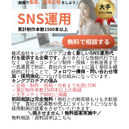
株式会社キングプロテアは
全く新しいSNS運用代
行を提供する企業です。
ありきたりな投稿代行では
なく、企画・コンテンツ制作・投稿・分析改善まで
一気通貫で対応。貴社のターゲットに届く発信を継
続的に行うことで、
フォロワー獲得・問い合わせ増
加・採用強化
につなげる仕組みになっています。
キングプロテアの強み
✓企画・制作・投稿・分析まで丸投げOK
✓累計制作本数1500本以上の実績
✓
大手メディア68社に掲載
初回相談は完全無料
！他社との相見積もりも大歓迎
です。貴社の応募数や売上にダイレクトにつながる
採用動画の提案をさせていただきます。
＼損させません！無料提案実施中／
無料相談・資料請求はこちら