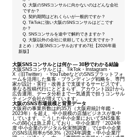
Q. 大阪のSNSコンサルに向かないのはどんな会社
ですか？
Q. 契約期間はどれくらいが一般的ですか？
Q. TikTokに強い大阪のSNSコンサルはどこです
か？
Q. SNSコンサルを途中で解約できますか？
Q. 大阪以外の会社に依頼しても大丈夫ですか？
まとめ：大阪SNSコンサルおすすめ7社【2026年最
新版】
大阪SNSコンサルとは何か — 30秒でわかる結論
大阪SNSコンサルとは、TikTok・Instagram・
X（旧Twitter）・YouTubeなどのSNSプラットフォ
ームを活用した集客・ブランディング戦略を、専門
家が設計・実行・改善まで支援するサービスです。
単なる投稿代行にとどまらず、アカウント設計から
広告運用、データ分析まで一気通貫で担うコンサル
ティング会社が増えています。
大阪のSNS市場規模と背景データ
大阪府の事業所数は約35万（大阪府統計年鑑・
2023年）を超え、中小規模の店舗ビジネスが集中
しています。こうした中小企業においてSNS集客
への関心は急上昇しており、中小企業庁「2024年
度 中小企業のデジタル化実態調査」では中小企業
のSNS活用率が58.3%（2024年調査・中小企業庁