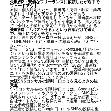
失敗例2：安価なフリーランスに依頼したが途中で
フェードアウト
原因：個人対応のため、担当者の病気・独立・業務
過多により業務が突然止まるリスクがある。
対策：チーム体制で運用しているか、担当者不在時
のバックアップ体制があるかを確認する。法人格を
持つ会社との契約が安定性の観点から推奨される。
失敗例3：「バズらせる」という言葉だけで選ん
で、売上につながらなかった
原因：再生数やフォロワー数は増えたが、SNSか
らLINE登録・予約・購買への導線が設計されてい
なかった。
対策：「SNS→プロフィール→公式LINE/予約ペー
ジ」という最短導線の設計があるかを確認する。動
画コンテンツと集客設計はセットで考える。
東大阪エリアのSNS運用代行事情については
東大
阪SNS運用代行会社おすすめ7選【2026年最新版】
でも詳しく解説しています。また、大阪府内の高槻
エリアをお探しの方は
高槻のSNS運用代行会社お
すすめ7選
も参考にしてください。
大阪SNSコンサルの評判・口コミを見るときの注
意点
SNSコンサル会社の評判や口コミは、Googleビジ
ネスプロフィールやクラウドワークス、SNS上に
掲載されていますが、以下の点に注意が必要です。
自社サイト内の「お客様の声」は選定・編集済みの
ため参考程度に留める
第三者が投稿したGoogle口コミやSNSの投稿を重