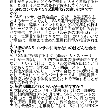
運用が含まれるかどうかで費用が大きく変動するた
め、見積もり時に内訳を必ず確認してください。
Q. SNSコンサルとSNS運用代行の違いは何です
か？
A. SNSコンサルは戦略設計・分析・改善提案を主
とするサービスであり、SNS運用代行は実際の投
稿・撮影・編集・コメント対応などの実務を代行す
るサービスです。多くの会社はこの両方を組み合わ
せて提供しており、「コンサル込みの運用代行」と
して一気通貫で依頼できます。自社に担当者がいな
い場合は、実務まで含めた運用代行型が推奨されま
す。
Q. 大阪のSNSコンサルに向かないのはどんな会社
ですか？
A. 「SNSに投稿するネタ（商品・人・ストーリ
ー）が一切ない」「社内で最低限の情報提供もでき
ない」という会社は、コンサルの効果が出にくい傾
向があります。SNSは「人・商品・ストーリー」
の発信が前提であり、コンサル会社はその素材を活
かして成果につなげるパートナーです。情報提供・
撮影協力ができる体制を整えた上で依頼することが
成功の条件です。
Q. 契約期間はどれくらいが一般的ですか？
A. 大阪のSNSコンサル・運用代行会社の一般的な
最低契約期間は3〜6ヶ月です。SNSアカウントの
成長には一定期間が必要であり、1〜2ヶ月では効
果を正確に測定できません。株式会社キングプロテ
アでは最低3ヶ月を推奨しており、3ヶ月間のPDCA