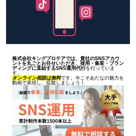
動画制作事例
会社概要
お問い合わせ
株式会社キングプロテアでは、貴社のSNSアカウ
ントを丸ごとお任せいただき、採用・集客・ブラン
ディングに直結するSNS運用代行
を行っていま
す。
オンライン相談は無料
です。今こそあたなの魅力を
動画で表現し、拡散しましょう！