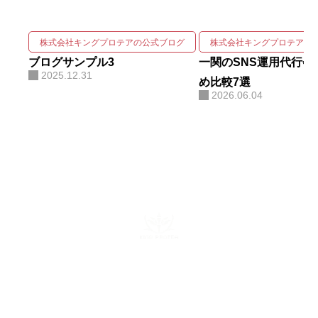
用実績を誇る。 強みは、SNSの企
画・撮影・編集・運用をワンスト
株式会社キングプロテアの公式ブログ
株式会社キングプロテアの
ップで回しながら、そこにAIを掛
ブログサンプル3
一関のSNS運用代行会
2025.12.31
け合わせて成果を伸ばす実装力に
め比較7選
2026.06.04
ある。AIコンサルティング・AI研
修・自社AIツール開発も手がけ、
勘や感覚ではなくデータと仕組み
で「バズ」を再現する。AI活用に
関する電子書籍も出版している。
株式会社キングプロテア
〒160-0022 東京都新宿区新宿6-29-11 新宿イーストクロスタ
ワー10F