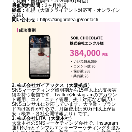
り変動・自社調べ・2026年6月時点）
最低契約期間：
3ヶ月推奨
拠点：
札幌（大阪クライアント対応可・オンライン
完結）
問い合わせ：
https://kingprotea.jp/contact/
2. 株式会社ガイアックス（大阪拠点）
SNSマーケティング黎明期から15年以上の支援実
績を持つ老舗です。TwitterやInstagramのアカウン
ト運用、コミュニティ管理、炎上対応など幅広い
SNSコンサルに対応しています。大企業・ブラン
ド向け案件が中心で、月額費用は50万円以上が目
安（概算・各社公開情報より）です。
3. 株式会社LITA（大阪本社）
大阪本社のSNSマーケティング会社で、Instagram
運用代行とインフルエンサーマーケティングを強み