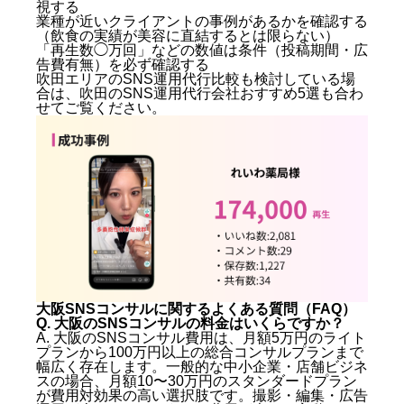
視する
業種が近いクライアントの事例があるかを確認する
（飲食の実績が美容に直結するとは限らない）
「再生数◯万回」などの数値は条件（投稿期間・広
告費有無）を必ず確認する
吹田エリアのSNS運用代行比較も検討している場
合は、
吹田のSNS運用代行会社おすすめ5選
も合わ
せてご覧ください。
大阪SNSコンサルに関するよくある質問（FAQ）
Q. 大阪のSNSコンサルの料金はいくらですか？
A. 大阪のSNSコンサル費用は、月額5万円のライト
プランから100万円以上の総合コンサルプランまで
幅広く存在します。一般的な中小企業・店舗ビジネ
スの場合、月額10〜30万円のスタンダードプラン
が費用対効果の高い選択肢です。撮影・編集・広告