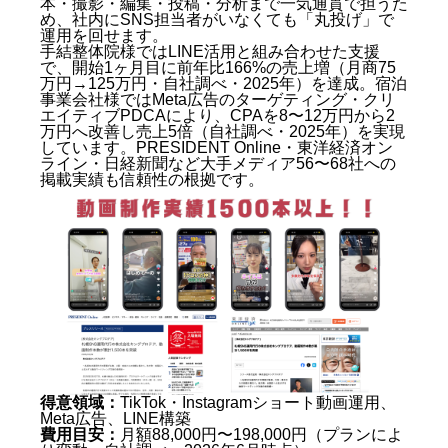
本・撮影・編集・投稿・分析まで一気通貫で担うた
め、社内にSNS担当者がいなくても「丸投げ」で
運用を回せます。
手結整体院様ではLINE活用と組み合わせた支援
で、開始1ヶ月目に前年比166%の売上増（月商75
万円→125万円・自社調べ・2025年）を達成。宿泊
事業会社様ではMeta広告のターゲティング・クリ
エイティブPDCAにより、CPAを8〜12万円から2
万円へ改善し売上5倍（自社調べ・2025年）を実現
しています。PRESIDENT Online・東洋経済オン
ライン・日経新聞など大手メディア56〜68社への
掲載実績も信頼性の根拠です。
得意領域：
TikTok・Instagramショート動画運用、
Meta広告、LINE構築
費用目安：
月額88,000円〜198,000円（プランによ