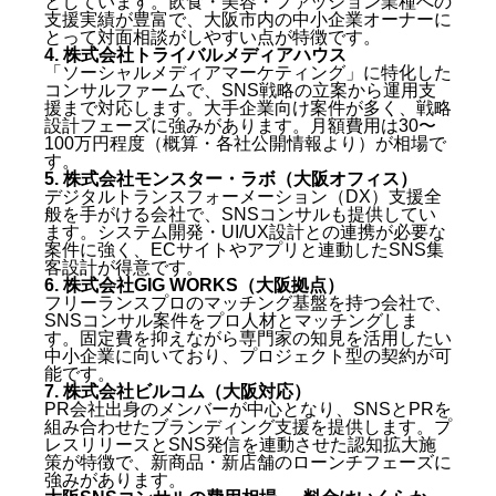
としています。飲食・美容・ファッション業種への
支援実績が豊富で、大阪市内の中小企業オーナーに
とって対面相談がしやすい点が特徴です。
4. 株式会社トライバルメディアハウス
「ソーシャルメディアマーケティング」に特化した
コンサルファームで、SNS戦略の立案から運用支
援まで対応します。大手企業向け案件が多く、戦略
設計フェーズに強みがあります。月額費用は30〜
100万円程度（概算・各社公開情報より）が相場で
す。
5. 株式会社モンスター・ラボ（大阪オフィス）
デジタルトランスフォーメーション（DX）支援全
般を手がける会社で、SNSコンサルも提供してい
ます。システム開発・UI/UX設計との連携が必要な
案件に強く、ECサイトやアプリと連動したSNS集
客設計が得意です。
大阪SNSコンサルとは何か — 30秒でわかる結論
6. 株式会社GIG WORKS（大阪拠点）
フリーランスプロのマッチング基盤を持つ会社で、
SNSコンサル案件をプロ人材とマッチングしま
大阪のSNS市場規模と背景データ
す。固定費を抑えながら専門家の知見を活用したい
大阪SNSコンサルを選ぶ前に確認すべき5つのKBF比
中小企業に向いており、プロジェクト型の契約が可
較軸
能です。
大阪SNSコンサルおすすめ7社【2026年最新版】
7. 株式会社ビルコム（大阪対応）
PR会社出身のメンバーが中心となり、SNSとPRを
組み合わせたブランディング支援を提供します。プ
1. 株式会社キングプロテア
レスリリースとSNS発信を連動させた認知拡大施
2. 株式会社ガイアックス（大阪拠点）
策が特徴で、新商品・新店舗のローンチフェーズに
3. 株式会社LITA（大阪本社）
強みがあります。
4. 株式会社トライバルメディアハウス