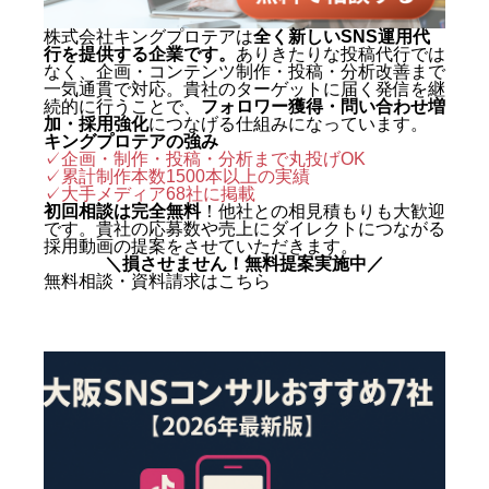
株式会社キングプロテアは
全く新しいSNS運用代
行を提供する企業です。
ありきたりな投稿代行では
なく、企画・コンテンツ制作・投稿・分析改善まで
一気通貫で対応。貴社のターゲットに届く発信を継
続的に行うことで、
フォロワー獲得・問い合わせ増
加・採用強化
につなげる仕組みになっています。
キングプロテアの強み
✓企画・制作・投稿・分析まで丸投げOK
✓累計制作本数1500本以上の実績
✓
大手メディア68社に掲載
初回相談は完全無料
！他社との相見積もりも大歓迎
です。貴社の応募数や売上にダイレクトにつながる
採用動画の提案をさせていただきます。
＼損させません！無料提案実施中／
無料相談・資料請求はこちら