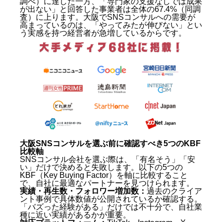
調べ）に達した一方、「専門家の支援なしでは成果
が出ない」と回答した事業者は全体の67.4%（同調
査）に上ります。大阪でSNSコンサルへの需要が
高まっているのは、「やってみたが伸びない」とい
う実感を持つ経営者が急増しているからです。
大阪SNSコンサルを選ぶ前に確認すべき5つのKBF
比較軸
SNSコンサル会社を選ぶ際は、「有名そう」「安
い」だけで決めると失敗します。以下の5つの
KBF（Key Buying Factor）を軸に比較すること
で、自社に最適なパートナーを見つけられます。
実績・再生数・フォロワー増加数：
過去のクライア
ント事例で具体数値が公開されているか確認する。
「バズった経験がある」だけでは不十分で、自社業
種に近い実績があるかが重要。