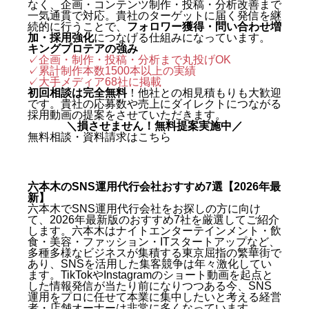
なく、企画・コンテンツ制作・投稿・分析改善まで
一気通貫で対応。貴社のターゲットに届く発信を継
続的に行うことで、
フォロワー獲得・問い合わせ増
加・採用強化
につなげる仕組みになっています。
キングプロテアの強み
✓企画・制作・投稿・分析まで丸投げOK
✓累計制作本数1500本以上の実績
✓
大手メディア68社に掲載
初回相談は完全無料
！他社との相見積もりも大歓迎
です。貴社の応募数や売上にダイレクトにつながる
採用動画の提案をさせていただきます。
＼損させません！無料提案実施中／
無料相談・資料請求はこちら
六本木のSNS運用代行会社おすすめ7選【2026年最
新】
六本木でSNS運用代行会社をお探しの方に向け
て、2026年最新版のおすすめ7社を厳選してご紹介
します。六本木はナイトエンターテインメント・飲
食・美容・ファッション・ITスタートアップなど、
多種多様なビジネスが集積する東京屈指の繁華街で
あり、SNSを活用した集客競争は年々激化してい
ます。TikTokやInstagramのショート動画を起点と
した情報発信が当たり前になりつつある今、SNS
運用をプロに任せて本業に集中したいと考える経営
者・店舗オーナーは非常に多くなっています。