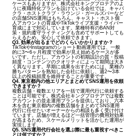
ケースもありますが、株式会社キングプロテアのよ
うに夜職特化プランを設けている会社では、キャバ
クラ・ホストクラブ・ラウンジ・ガールズバーなど
の店舗SNS運用はもちろん、キャスト・ホスト個
人アカウントの育成やTikTokライブ支援・ライバー
育成にまで対応しています。業種特有のBAN対
策・規約遵守ライティングも含めてサポートしても
らえるため、安心して依頼できます。
Q3. 効果が出るまでどのくらいかかりますか？
TikTokやInstagramのショート動画運用では、一般
的に3〜6ヶ月程度で効果が見え始めるケースが多
いです。ただし、アカウントの初期設計の質・投稿
頻度・コンテンツのクオリティによって期間は大き
く異なります。早期に成果を出すためには、業種の
勝ちパターンを熟知した会社に依頼し、週2〜3本
以上の投稿頻度を維持することが重要です。
Q4. 東京都内の他エリアとまとめてSNS運用を依頼
できますか？
複数店舗・複数エリアを一括で運用代行に依頼する
ことは可能です。株式会社キングプロテアでは複数
アカウントの並走運用プランを提供しており、六本
木を含む東京都内の複数店舗をまとめてSNS運用
代行に任せたいオーナーからの相談も多く受け付け
ています。店舗が増えるほど一括管理の費用対効果
が高まるため、スケールメリットを活かした運用が
実現します。
Q5. SNS運用代行会社を選ぶ際に最も重視すべきこ
とは何ですか？