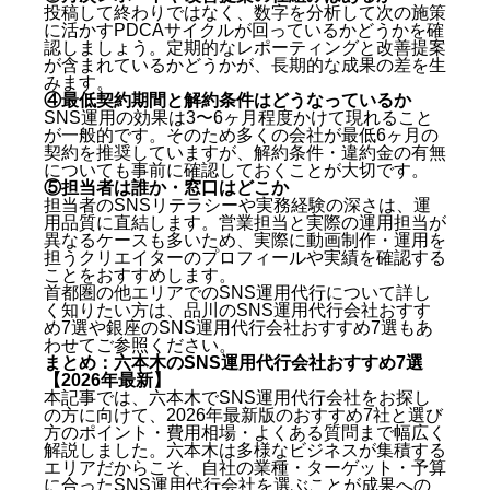
投稿して終わりではなく、数字を分析して次の施策
に活かすPDCAサイクルが回っているかどうかを確
認しましょう。定期的なレポーティングと改善提案
が含まれているかどうかが、長期的な成果の差を生
みます。
④最低契約期間と解約条件はどうなっているか
SNS運用の効果は3〜6ヶ月程度かけて現れること
が一般的です。そのため多くの会社が最低6ヶ月の
契約を推奨していますが、解約条件・違約金の有無
についても事前に確認しておくことが大切です。
⑤担当者は誰か・窓口はどこか
担当者のSNSリテラシーや実務経験の深さは、運
用品質に直結します。営業担当と実際の運用担当が
異なるケースも多いため、実際に動画制作・運用を
担うクリエイターのプロフィールや実績を確認する
ことをおすすめします。
首都圏の他エリアでのSNS運用代行について詳し
く知りたい方は、
品川のSNS運用代行会社おすす
め7選
や
銀座のSNS運用代行会社おすすめ7選
もあ
わせてご参照ください。
まとめ：六本木のSNS運用代行会社おすすめ7選
【2026年最新】
本記事では、六本木でSNS運用代行会社をお探し
の方に向けて、2026年最新版のおすすめ7社と選び
方のポイント・費用相場・よくある質問まで幅広く
解説しました。六本木は多様なビジネスが集積する
エリアだからこそ、自社の業種・ターゲット・予算
に合ったSNS運用代行会社を選ぶことが成果への