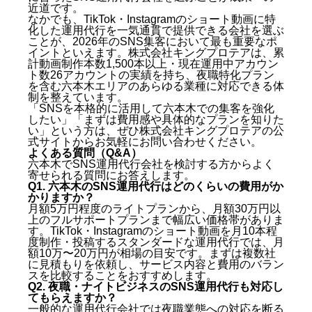
近道です。
なかでも、TikTok・Instagramのショート動画に特
化した運用代行を一気通貫で提供できる会社を選ぶ
ことが、2026年のSNS集客において最も重要なポ
イントといえます。株式会社キングプロテアは、累
計動画制作本数1,500本以上・現在運用中アカウン
ト数26アカウントの実績を持ち、夜職特化プラン
を含む六本木エリアのあらゆる業種に対応できる体
制を整えています。
「SNSを本格的に活用して六本木での集客を強化
したい」「まずは費用感や具体的なプランを知りた
い」という方は、ぜひ株式会社キングプロテアの公
式サイトからお気軽にお問い合わせください。
よくある質問（Q&A）
六本木でSNS運用代行会社を検討する方からよく
寄せられる質問にお答えします。
Q1. 六本木のSNS運用代行はどのくらいの費用がか
かりますか？
月額5万円程度のライトプランから、月額30万円以
上のフルサポートプランまで幅広い価格帯がありま
す。TikTok・Instagramのショート動画を月10本程
度制作・投稿するスタンダードな運用代行では、月
額10万〜20万円が相場の目安です。まずは複数社
に見積もりを依頼し、サービス内容と費用のバラン
スを比較することをおすすめします。
Q2. 夜職・ナイトビジネスのSNS運用代行も対応し
てもらえますか？
一般的な運用代行会社では夜職業態への対応を断る