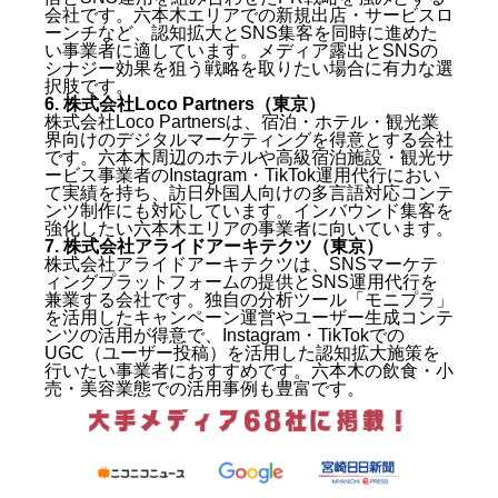
会社です。六本木エリアでの新規出店・サービスロ
ーンチなど、認知拡大とSNS集客を同時に進めた
い事業者に適しています。メディア露出とSNSの
シナジー効果を狙う戦略を取りたい場合に有力な選
択肢です。
6. 株式会社Loco Partners（東京）
株式会社Loco Partnersは、宿泊・ホテル・観光業
界向けのデジタルマーケティングを得意とする会社
です。六本木周辺のホテルや高級宿泊施設・観光サ
ービス事業者のInstagram・TikTok運用代行におい
て実績を持ち、訪日外国人向けの多言語対応コンテ
ンツ制作にも対応しています。インバウンド集客を
強化したい六本木エリアの事業者に向いています。
7. 株式会社アライドアーキテクツ（東京）
株式会社アライドアーキテクツは、SNSマーケテ
ィングプラットフォームの提供とSNS運用代行を
兼業する会社です。独自の分析ツール「モニプラ」
を活用したキャンペーン運営やユーザー生成コンテ
ンツの活用が得意で、Instagram・TikTokでの
UGC（ユーザー投稿）を活用した認知拡大施策を
行いたい事業者におすすめです。六本木の飲食・小
売・美容業態での活用事例も豊富です。