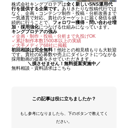
株式会社キングプロテアは
全く新しいSNS運用代
行を提供する企業です。
ありきたりな投稿代行では
なく、企画・コンテンツ制作・投稿・分析改善まで
一気通貫で対応。貴社のターゲットに届く発信を継
続的に行うことで、
フォロワー獲得・問い合わせ増
加・採用強化
につなげる仕組みになっています。
キングプロテアの強み
✓企画・制作・投稿・分析まで丸投げOK
✓累計制作本数1500本以上の実績
✓
大手メディア68社に掲載
初回相談は完全無料
！他社との相見積もりも大歓迎
です。貴社の応募数や売上にダイレクトにつながる
採用動画の提案をさせていただきます。
＼損させません！無料提案実施中／
無料相談・資料請求はこちら
この記事は役に立ちましたか？
もし参考になりましたら、下のボタンで教えてく
ださい。