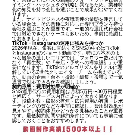
イミング・ハッシュタグ戦略は異なるため、業種特
化の知見を持つ会社を選ぶことで成果が出やすくな
ります。
また、ナイトビジネスや夜職関連の業態を運営して
いる場合は、その業種に対応した専門プランを持つ
会社を選ぶことが重要です。一般的な運用代行会社
では対応できないケースも多いため、事前に確認し
ておきましょう。
TikTok・Instagramの運用に強みを持つか
2026年現在、集客に直結するSNSの中心はTikTok
とInstagramのショート動画です。特に六本木のよ
うな競争の激しいエリアでは、フォロワー数だけで
なく「再生数」や「来店・予約への導線設計」が重
要になります。TikTokのアルゴリズムをリアルに理
解しているZ世代クリエイターチームを抱えている
か、動画の企画・台本・撮影・編集・投稿まで一気
通貫で対応できるかを確認しましょう。
契約形態・費用対効果が明確か
SNS運用代行の費用相場は月額5万円〜30万円程度
と幅広く、サービス内容によって大きく異なりま
す。投稿本数・撮影の有無・広告運用の有無・レポ
ーティングの質などを事前に確認し、費用対効果が
見えやすい契約体系かどうかを見極めることが重要
です。最低契約期間や解約条件についても事前に確
認しておくことをおすすめします。