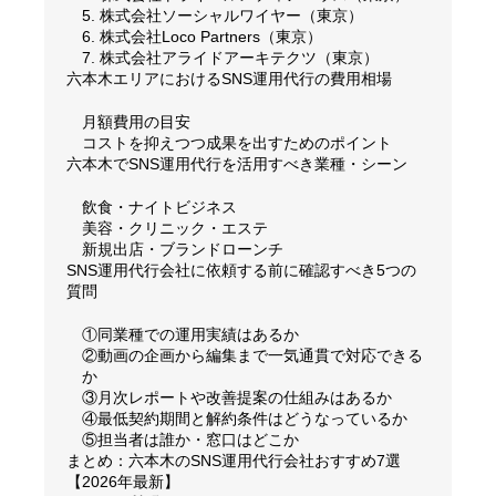
5. 株式会社ソーシャルワイヤー（東京）
6. 株式会社Loco Partners（東京）
7. 株式会社アライドアーキテクツ（東京）
六本木エリアにおけるSNS運用代行の費用相場
月額費用の目安
コストを抑えつつ成果を出すためのポイント
六本木でSNS運用代行を活用すべき業種・シーン
飲食・ナイトビジネス
美容・クリニック・エステ
新規出店・ブランドローンチ
SNS運用代行会社に依頼する前に確認すべき5つの
質問
①同業種での運用実績はあるか
②動画の企画から編集まで一気通貫で対応できる
か
③月次レポートや改善提案の仕組みはあるか
④最低契約期間と解約条件はどうなっているか
⑤担当者は誰か・窓口はどこか
まとめ：六本木のSNS運用代行会社おすすめ7選
【2026年最新】