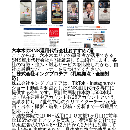
六本木のSNS運用代行会社おすすめ7選
ここからは、六本木エリアの事業者が活用できる
SNS運用代行会社を7社厳選してご紹介します。各
社の特徴・強み・対応サービスを比較しながら、自
社に最適なパートナーを見つけてください。
1. 株式会社キングプロテア（札幌拠点・全国対
応）
株式会社キングプロテアは、TikTok・Instagramの
ショート動画を起点としたSNS運用代行を専門に
提供する会社です。累計動画制作本数1,500本以
上・現在運用中アカウント数26アカウントという
実績を持ち、Z世代中心のクリエイターチームが企
画・台本・撮影・編集・投稿・分析まで一気通貫で
対応します。
手結整体院ではLINE活用により支援1ヶ月目に前年
比166%の売上アップを実現し、宿泊事業会社では
Meta広告のCPAを8〜12万円から2万円に改善して
売上5倍を達成するなど、具体的な数字で成果を出