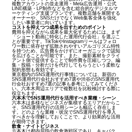
新規出店・ブランドローンチ
複数アカウントの並走運用・Meta広告運用・公式
SNS運用代行会社に依頼する前に確認すべき5つの質
LINE構築・LP制作などを含む総合的なデジタルマ
問
ーケティング支援プランです。複数店舗を展開する
オーナーや、SNSだけでなくWeb集客全体を強化
したい事業者に向いています。
①同業種での運用実績はあるか
コストを抑えつつ成果を出すためのポイント
②動画の企画から編集まで一気通貫で対応できるか
費用を抑えながら成果を最大化するためには、まず
③月次レポートや改善提案の仕組みはあるか
「ショート動画に特化した運用代行会社」を選ぶこ
④最低契約期間と解約条件はどうなっているか
とが重要です。TikTokやInstagramリールはフォロ
ワー数に依存せず拡散されやすいアルゴリズム特性
⑤担当者は誰か・窓口はどこか
を持つため、広告費をかけずにオーガニックで認知
まとめ：六本木のSNS運用代行会社おすすめ7選
を広げることが可能です。また、撮影素材をクライ
【2026年最新】
アント側で提供することで制作費を圧縮しつつ、編
よくある質問（Q&A）
集・投稿・分析だけを代行してもらうという柔軟な
契約形態も有効です。
東京都内のSNS運用代行事情については、
新宿の
Q1. 六本木のSNS運用代行はどのくらいの費用がか
SNS運用代行会社おすすめ7選
や
渋谷のSNS運用代
かりますか？
行会社おすすめ7選
の記事も参考にしてみてくださ
Q2. 夜職・ナイトビジネスのSNS運用代行も対応し
い。六本木周辺エリアで複数社を比較検討する際に
てもらえますか？
役立ちます。
Q3. 効果が出るまでどのくらいかかりますか？
六本木でSNS運用代行を活用すべき業種・シーン
六本木は多様なビジネスが集積するエリアだからこ
Q4. 東京都内の他エリアとまとめてSNS運用を依頼
そ、SNS運用代行の活用シーンも幅広く存在しま
できますか？
す。どのような業種・状況でSNS運用代行を導入
Q5. SNS運用代行会社を選ぶ際に最も重視すべきこ
すべきかを理解しておくことで、より効果的な活用
とは何ですか？
が期待できます。
飲食・ナイトビジネス
六本木は都内屈指の飲食激戦区であり、キャバク