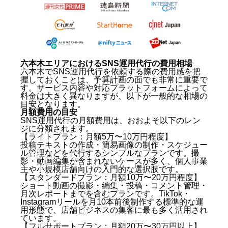
六本木でSNS運用代行会社を選ぶ際のポイント
業種・ターゲットに合った実績があるか
TikTok・Instagramの運用に強みを持つか
契約形態・費用対効果が明確か
六本木エリアにおけるSNS運用代行の費用相場
六本木のSNS運用代行会社おすすめ7選
六本木でSNS運用代行を依頼する際の費用感を把
握しておくことは、予算計画の面でも非常に重要で
1. 株式会社キングプロテア（札幌拠点・全国対応）
す。サービス内容や対応プラットフォームによって
2. 株式会社ホットリンク（東京）
料金は大きく異なりますが、以下が一般的な相場の
3. 株式会社サイバー・バズ（東京）
目安となります。
月額費用の目安
4. 株式会社トライバルメディアハウス（東京）
SNS運用代行の月額費用は、おおよそ以下のレン
5. 株式会社ソーシャルワイヤー（東京）
ジに分類されます。
6. 株式会社Loco Partners（東京）
【ライトプラン：月額5万〜10万円程度】
7. 株式会社アライドアーキテクツ（東京）
投稿テキストの作成・簡易画像の制作・スケジュー
六本木エリアにおけるSNS運用代行の費用相場
ル管理などを代行するシンプルなプランです。撮
影・動画編集が含まれないケースが多く、個人事業
主や小規模店舗向けの入門的な選択肢です。
月額費用の目安
【スタンダードプラン：月額10万〜20万円程度】
コストを抑えつつ成果を出すためのポイント
ショート動画の撮影・編集・投稿・コメント管理・
六本木でSNS運用代行を活用すべき業種・シーン
月次レポートまでを含むプランです。TikTok・
Instagramリールを月10本前後制作する標準的な運
用形態で、店舗ビジネスの集客に最も多く活用され
飲食・ナイトビジネス
ています。
美容・クリニック・エステ
【フルサポートプラン：月額20万〜30万円以上】