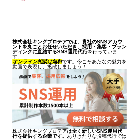
動画制作事例
会社概要
お問い合わせ
株式会社キングプロテアでは、貴社のSNSアカウ
ントを丸ごとお任せいただき、採用・集客・ブラン
ディングに直結するSNS運用代行
を行っていま
す。
オンライン相談は無料
です。今こそあたなの魅力を
動画で表現し、拡散しましょう！
株式会社キングプロテアは
全く新しいSNS運用代
行を提供する企業です。
ありきたりな投稿代行では