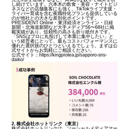
し続けています。六本木の飲食・美容・ナイトビジ
ネスなどの店舗集客にも強く、TikTokライブ支援・
ライバー育成を含む夜職特化プランも提供している
のが他社との大きな差別化ポイントです。
PRESIDENT Online・東洋経済オンライン・日経
新聞・北海道新聞など大手メディア56〜68社に掲
載実績があり、信頼性の高さも折り紙付きです。
「SNSはプロに丸投げして本業に集中したい」と
いう経営者にとって、最もコストパフォーマンスに
優れた選択肢のひとつといえるでしょう。まずは公
式サイトからお気軽にご相談ください。
公式サイト：
https://kingprotea.jp/sapporo-sns-
daiko/
2. 株式会社ホットリンク（東京）
株式会社ホットリンクは、ソーシャルメディアマー