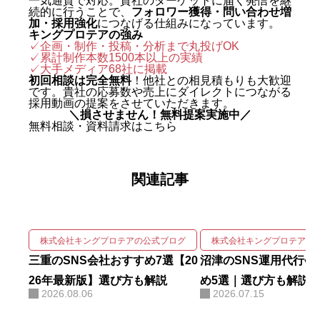
一気通貫で対応。貴社のターゲットに届く発信を継
続的に行うことで、
フォロワー獲得・問い合わせ増
はじめとする最先端のAIマーケテ
加・採用強化
につなげる仕組みになっています。
キングプロテアの強み
ィングを実戦の現場で体得した。
✓企画・制作・投稿・分析まで丸投げOK
✓累計制作本数1500本以上の実績
2024年に株式会社キングプロテア
✓
大手メディア68社に掲載
を創業。 実績は数字で裏づけられ
初回相談は完全無料
！他社との相見積もりも大歓迎
です。貴社の応募数や売上にダイレクトにつながる
ている。SNS運用代行事業では、
採用動画の提案をさせていただきます。
＼損させません！無料提案実施中／
自社アカウントを「札幌 SNS運用
無料相談・資料請求はこちら
代行会社 おすすめ」で立ち上げわ
ずか1ヶ月で検索1位を獲得。Goo
関連記事
gleニュースをはじめ大手メディア
68社に掲載され、北海道有数の運
用実績を誇る。 強みは、SNSの企
画・撮影・編集・運用をワンスト
株式会社キングプロテアの公式ブログ
株式会社キングプロテアの
ップで回しながら、そこにAIを掛
三重のSNS会社おすすめ7選【20
沼津のSNS運用代行会
け合わせて成果を伸ばす実装力に
26年最新版】選び方も解説
め5選｜選び方も解説
2026.08.06
2026.07.15
ある。AIコンサルティング・AI研
修・自社AIツール開発も手がけ、