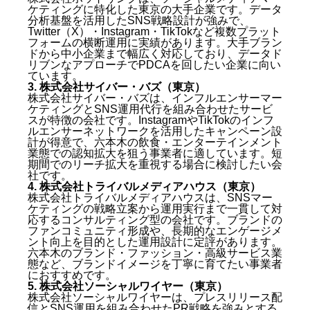
ケティングに特化した東京の大手企業です。データ
分析基盤を活用したSNS戦略設計が強みで、
Twitter（X）・Instagram・TikTokなど複数プラット
フォームの横断運用に実績があります。大手ブラン
ドから中小企業まで幅広く対応しており、データド
リブンなアプローチでPDCAを回したい企業に向い
ています。
3. 株式会社サイバー・バズ（東京）
株式会社サイバー・バズは、インフルエンサーマー
ケティングとSNS運用代行を組み合わせたサービ
スが特徴の会社です。InstagramやTikTokのインフ
ルエンサーネットワークを活用したキャンペーン設
計が得意で、六本木の飲食・エンターテインメント
業態での認知拡大を狙う事業者に適しています。短
期間でのリーチ拡大を重視する場合に検討したい会
社です。
4. 株式会社トライバルメディアハウス（東京）
株式会社トライバルメディアハウスは、SNSマー
ケティングの戦略立案から運用実行まで一貫して対
応するコンサルティング型の会社です。ブランドの
ファンコミュニティ形成や、長期的なエンゲージメ
ント向上を目的とした運用設計に定評があります。
六本木のブランド・ファッション・高級サービス業
態など、ブランドイメージを丁寧に育てたい事業者
におすすめです。
5. 株式会社ソーシャルワイヤー（東京）
株式会社ソーシャルワイヤーは、プレスリリース配
信とSNS運用を組み合わせたPR戦略を強みとする