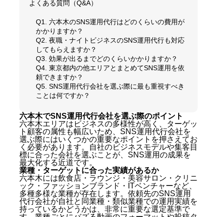
よくある質問（Q&A）
Q1. 六本木のSNS運用代行はどのくらいの費用が
かかりますか？
Q2. 夜職・ナイトビジネスのSNS運用代行も対応
してもらえますか？
Q3. 効果が出るまでどのくらいかかりますか？
Q4. 東京都内の他エリアとまとめてSNS運用を依
頼できますか？
Q5. SNS運用代行会社を選ぶ際に最も重視すべき
ことは何ですか？
六本木でSNS運用代行会社を選ぶ際のポイント
六本木エリアはビジネスの多様性が高く、ターゲッ
ト顧客の属性も幅広いため、SNS運用代行会社を
選ぶ際にはいくつかの重要なポイントを押さえてお
く必要があります。自社のビジネスモデルや集客目
標に合った会社を選ぶことが、SNS運用の成果を
最大化する近道です。
業種・ターゲットに合った実績があるか
六本木には飲食店・ラウンジ・美容サロン・クリニ
ック・ファッションブランド・ITベンチャーなど、
多種多様な業種が存在します。依頼先のSNS運用
代行会社が自社と同業種・類似業種での運用実績を
持っているかどうかは、非常に重要な選定基準で
す。業種ごとにバズる動画のフォーマットや投稿タ