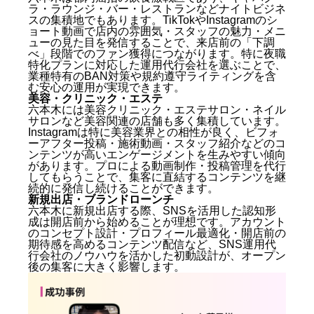
ラ・ラウンジ・バー・レストランなどナイトビジネ
スの集積地でもあります。TikTokやInstagramのシ
ョート動画で店内の雰囲気・スタッフの魅力・メニ
ューの見た目を発信することで、来店前の「下調
べ」段階でのファン獲得につながります。特に夜職
特化プランに対応した運用代行会社を選ぶことで、
業種特有のBAN対策や規約遵守ライティングを含
む安心の運用が実現できます。
美容・クリニック・エステ
六本木には美容クリニック・エステサロン・ネイル
サロンなど美容関連の店舗も多く集積しています。
Instagramは特に美容業界との相性が良く、ビフォ
ーアフター投稿・施術動画・スタッフ紹介などのコ
ンテンツが高いエンゲージメントを生みやすい傾向
があります。プロによる動画制作・投稿管理を代行
してもらうことで、集客に直結するコンテンツを継
続的に発信し続けることができます。
新規出店・ブランドローンチ
六本木に新規出店する際、SNSを活用した認知形
成は開店前から始めることが理想です。アカウント
のコンセプト設計・プロフィール最適化・開店前の
期待感を高めるコンテンツ配信など、SNS運用代
行会社のノウハウを活かした初動設計が、オープン
後の集客に大きく影響します。