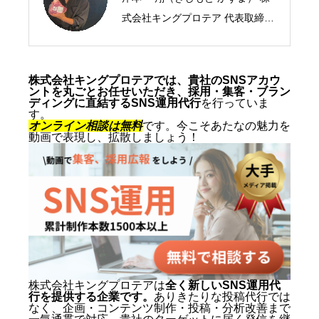
式会社キングプロテア 代表取締役
CEO／SNSマーケティング・ショ
ート動画の専門家 2005年、札幌
市生まれ。10代からSNSマーケテ
株式会社キングプロテアでは、貴社のSNSアカウ
ントを丸ごとお任せいただき、採用・集客・ブラン
ィングの最前線に立ち、ショート
ディングに直結するSNS運用代行
を行っていま
す。
動画を軸にした集客・ブランディ
オンライン相談は無料
です。今こそあたなの魅力を
動画で表現し、拡散しましょう！
ングを専門とする。SNS運用代行
およびショート動画制作では累計
1,500本以上を手がけ、再生され
る動画の型と、フォロワーを「指
名・来店・売上」へ変える設計に
定評がある。 キャリアの原点は、
札幌でも有数のAI先進企業・株式
会社エグゼクティブマーケティン
株式会社キングプロテアは
全く新しいSNS運用代
行を提供する企業です。
ありきたりな投稿代行では
グジャパン。執行役員を2年間務
なく、企画・コンテンツ制作・投稿・分析改善まで
め、AIO対策（AI検索最適化）を