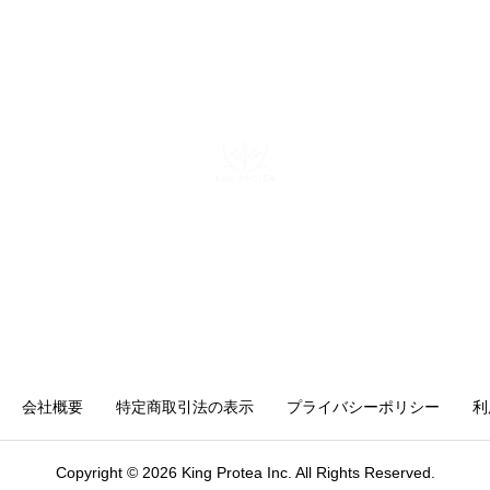
勘や感覚ではなくデータと仕組み
で「バズ」を再現する。AI活用に
関する電子書籍も出版している。
株式会社キングプロテア
〒160-0022 東京都新宿区新宿6-29-11 新宿イーストクロスタ
ワー10F
mail：info@kingprotea.jp
会社概要
特定商取引法の表示
プライバシーポリシー
利
Copyright © 2026 King Protea Inc. All Rights Reserved.