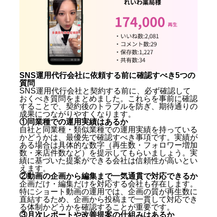
SNS運用代行会社に依頼する前に確認すべき5つの
質問
SNS運用代行会社と契約する前に、必ず確認して
おくべき質問をまとめました。これらを事前に確認
することで、契約後のトラブルを防ぎ、期待通りの
成果につながりやすくなります。
①同業種での運用実績はあるか
自社と同業種・類似業種での運用実績を持っている
かどうかは、最優先で確認すべき事項です。実績が
ある場合は具体的な数字（再生数・フォロワー増加
数・来店件数など）を提示してもらいましょう。実
績に基づいた提案ができる会社は信頼性が高いとい
えます。
②動画の企画から編集まで一気通貫で対応できるか
企画だけ・編集だけを対応する会社も存在します。
特にショート動画の運用では、企画の質が再生数に
直結するため、企画から投稿まで一貫して対応でき
る体制かどうかを確認することが重要です。
③月次レポートや改善提案の仕組みはあるか