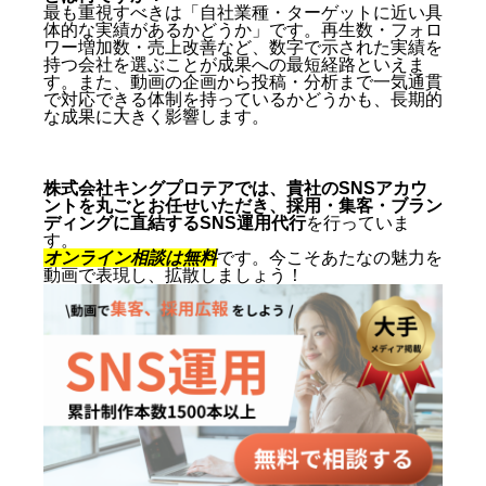
最も重視すべきは「自社業種・ターゲットに近い具
体的な実績があるかどうか」です。再生数・フォロ
ワー増加数・売上改善など、数字で示された実績を
持つ会社を選ぶことが成果への最短経路といえま
す。また、動画の企画から投稿・分析まで一気通貫
で対応できる体制を持っているかどうかも、長期的
な成果に大きく影響します。
株式会社キングプロテアでは、貴社のSNSアカウ
ントを丸ごとお任せいただき、採用・集客・ブラン
ディングに直結するSNS運用代行
を行っていま
す。
オンライン相談は無料
です。今こそあたなの魅力を
動画で表現し、拡散しましょう！