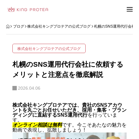
会社概要
ブログ
株式会社キングプロテアの公式ブログ
札幌のSNS運用代行会社
特定商取引法の表示
株式会社キングプロテアの公式ブログ
プライバシーポリシー
札幌のSNS運用代行会社に依頼する
利用規約
メリットと注意点を徹底解説
2026.04.06
お問い合わせフォーム
お客様の声
株式会社キングプロテアでは、貴社のSNSアカウ
ントを丸ごとお任せいただき、採用・集客・ブラン
ディングに直結するSNS運用代行
を行っていま
動画制作事例
す。
オンライン相談は無料
です。今こそあたなの魅力を
動画で表現し、拡散しましょう！
ブログ