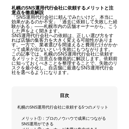
札幌のSNS運用代行会社に依頼するメリットと注
意点を徹底解説
「SNS運用代行会社に頼んでみたいけど、本当に
効果があるのか不安」「過去に依頼して失敗した経
験がある」——札幌市内の店舗オーナーから、こう
した声をよく聞きます。
SNS運用代行会社への依頼は、正しい選び方をす
れば店舗の集客力を大きく変える可能性がありま
す。一方で、業者選びを間違えると費用だけがかか
って成果が出ないという失敗にもつながります。
この記事では、札幌のSNS運用代行会社に依頼す
るメリットと注意点を徹底的に解説します。依頼前
に知っておくべきことを整理することで、失敗のリ
スクを最小化し、自店舗に最適なSNS運用代行会
社を選べるようになります。
目次
札幌のSNS運用代行会社に依頼する5つのメリット
メリット①：プロのノウハウで成果につながる
SNS運用ができる