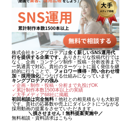
動画制作事例
会社概要
お問い合わせ
株式会社キングプロテアは
全く新しいSNS運用代
行を提供する企業です。
ありきたりな投稿代行では
なく、企画・コンテンツ制作・投稿・分析改善まで
一気通貫で対応。貴社のターゲットに届く発信を継
続的に行うことで、
フォロワー獲得・問い合わせ増
加・採用強化
につなげる仕組みになっています。
キングプロテアの強み
✓企画・制作・投稿・分析まで丸投げOK
✓累計制作本数1500本以上の実績
✓
大手メディア68社に掲載
初回相談は完全無料
！他社との相見積もりも大歓迎
です。貴社の応募数や売上にダイレクトにつながる
採用動画の提案をさせていただきます。
＼損させません！無料提案実施中／
無料相談・資料請求はこちら