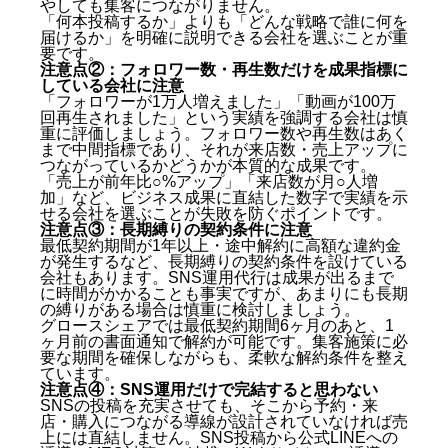
やしても集客につながりません。
「何本投稿するか」よりも「どんな戦略で誰に何を
届けるか」を明確に説明できる会社を選ぶことが重
要です。
注意点②：フォロワー数・再生数だけを成果指標に
している会社に注意
「フォロワーが1万人増えました」「動画が100万
回再生されました」という実績を強調する会社は慎
重に評価しましょう。フォロワー数や再生数はあく
札幌のSNS運用代行会社に依頼する5つのメリット
まで中間指標であり、それが来店数・売上アップに
つながっているかどうかが本質的な成果です。
「売上が前年比○%アップ」「来店数が月○人増
メリット①：プロのノウハウで成果につながるSNS
加」など、ビジネス成果に直結した数字で実績を示
運用ができる
せる会社を選ぶことが失敗を防ぐポイントです。
メリット②：オーナーが本業に集中できる
注意点③：長期縛りの契約条件に注意
メリット③：継続的なSNS運用が担保される
最低契約期間が1年以上・途中解約に高額な違約金
が発生するなど、長期縛りの契約条件を設けている
メリット④：SNS以外の集客施策と連携した総合的
会社もあります。SNS運用代行は成果が出るまで
な支援が受けられる
に時間がかかることも事実ですが、あまりにも長期
メリット⑤：成果報酬型なら固定費リスクなくスタ
の縛りがある場合は慎重に検討しましょう。
ートできる
グロースシェアでは最低契約期間6ヶ月のあと、1
札幌のSNS運用代行会社に依頼するときの注意点
ヶ月前の書面通知で解約が可能です。集客施策に必
要な期間を確保しながらも、柔軟な解約条件を整え
ています。
注意点①：投稿本数だけを売りにしている会社に注
注意点④：SNS運用だけで完結すると思わない
意
SNSの投稿を充実させても、そこから予約・来
注意点②：フォロワー数・再生数だけを成果指標に
店・購入につながる導線が設計されていなければ売
している会社に注意
上には直結しません。SNS投稿から公式LINEへの