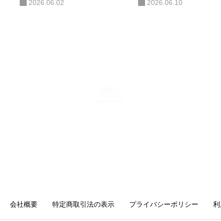
2026.06.02
2026.06.10
ある。AIコンサルティング・AI研
修・自社AIツール開発も手がけ、
勘や感覚ではなくデータと仕組み
で「バズ」を再現する。AI活用に
関する電子書籍も出版している。
株式会社キングプロテア
〒160-0022 東京都新宿区新宿6-29-11 新宿イーストクロスタ
ワー10F
mail：info@kingprotea.jp
会社概要
特定商取引法の表示
プライバシーポリシー
利