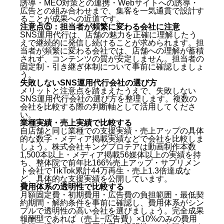
注意点③：長期縛りの契約条件に注意
誘導・MEO対策との連携・Webサイトへの誘導・
広告との組み合わせまで、集客を一気通貫で設計す
注意点④：SNS運用だけで完結すると思わない
ることが成果への近道です。
注意点⑤：担当者が頻繁に変わる会社に注意
注意点⑤：担当者が頻繁に変わる会社に注意
失敗しないSNS運用代行会社の選び方
SNS運用代行は、店舗の魅力を正確に理解したう
えで継続的に発信し続けることが求められます。担
業種実績・売上実績で比較する
当者が頻繁に変わる会社では、店舗への理解が蓄積
されず、コンテンツの質が安定しません。担当者の
費用体系の透明性で比較する
固定制・引き継ぎ体制について事前に確認しましょ
無料相談の提案内容で比較する
う。
まとめ：札幌のSNS運用代行会社に依頼するなら実績
失敗しないSNS運用代行会社の選び方
と費用体系で選ぼう
メリットと注意点を踏まえたうえで、失敗しない
よくある質問（Q&A）
SNS運用代行会社の選び方を整理します。複数の
会社を比較する際の判断軸として活用してくださ
い。
Q. 過去にSNS運用代行会社に依頼して失敗した経
業種実績・売上実績で比較する
験があります。何が原因でしたか？
自店舗と同じ業種での支援実績・売上アップの具体
Q. SNS運用代行会社に依頼する前に、自分でSNS
的な数字・メディア掲載実績などで会社を比較しま
アカウントを育てておく必要がありますか？
しょう。株式会社キングプロテアは動画制作本数
1,500本以上・メディア掲載56媒体以上の実績を持
Q. 複数のSNSプラットフォームに対応してもらえ
ち、整体院で前年比166%売上アップ・サプリメン
ますか？
ト会社でTikTok累計44万再生・売上1.3倍達成な
ど、具体的な支援実績を公開しています。
費用体系の透明性で比較する
月額固定費・初期費用・広告費の負担範囲・最低契
約期間・解約条件を事前に確認し、費用体系がシン
プルで透明性の高い会社を選びましょう。完全成果
報酬型であれば（売上−広告費）×10%のみの費用