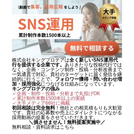
株式会社キングプロテアは
全く新しいSNS運用代
行を提供する企業です。
ありきたりな投稿代行では
なく、企画・コンテンツ制作・投稿・分析改善まで
一気通貫で対応。貴社のターゲットに届く発信を継
続的に行うことで、
フォロワー獲得・問い合わせ増
加・採用強化
につなげる仕組みになっています。
キングプロテアの強み
✓企画・制作・投稿・分析まで丸投げOK
✓累計制作本数1500本以上の実績
✓
大手メディア68社に掲載
初回相談は完全無料
！他社との相見積もりも大歓迎
です。貴社の応募数や売上にダイレクトにつながる
採用動画の提案をさせていただきます。
＼損させません！無料提案実施中／
無料相談・資料請求はこちら