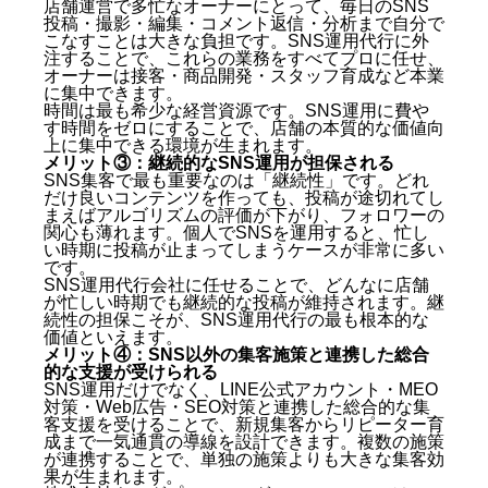
店舗運営で多忙なオーナーにとって、毎日のSNS
投稿・撮影・編集・コメント返信・分析まで自分で
こなすことは大きな負担です。SNS運用代行に外
注することで、これらの業務をすべてプロに任せ、
オーナーは接客・商品開発・スタッフ育成など本業
に集中できます。
時間は最も希少な経営資源です。SNS運用に費や
す時間をゼロにすることで、店舗の本質的な価値向
上に集中できる環境が生まれます。
メリット③：継続的なSNS運用が担保される
SNS集客で最も重要なのは「継続性」です。どれ
だけ良いコンテンツを作っても、投稿が途切れてし
まえばアルゴリズムの評価が下がり、フォロワーの
関心も薄れます。個人でSNSを運用すると、忙し
い時期に投稿が止まってしまうケースが非常に多い
です。
SNS運用代行会社に任せることで、どんなに店舗
が忙しい時期でも継続的な投稿が維持されます。継
続性の担保こそが、SNS運用代行の最も根本的な
価値といえます。
メリット④：SNS以外の集客施策と連携した総合
的な支援が受けられる
SNS運用だけでなく、LINE公式アカウント・MEO
対策・Web広告・SEO対策と連携した総合的な集
客支援を受けることで、新規集客からリピーター育
成まで一気通貫の導線を設計できます。複数の施策
が連携することで、単独の施策よりも大きな集客効
果が生まれます。