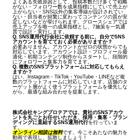
よくある失敗原因として、投稿本数だけ多くて戦略
がない・フォロワー数を成果指標にしていて売上が
上がらない・SNS以外の集客導線が設計されてい
ない・担当者が頻繁に変わってコンテンツの質が安
定しないなどが挙げられます。グロースシェアでは
売上アップを唯一の成果指標とし、7施策を一気通
貫で設計・実行します。
Q. SNS運用代行会社に依頼する前に、自分でSNS
アカウントを育てておく必要がありますか？
必要ありません。アカウントがゼロの状態からでも
対応しています。アカウント設計・プロフィール最
適化・初期コンテンツ制作からスタートし、段階的
にフォロワーと集客力を育てます。
Q. 複数のSNSプラットフォームに対応してもらえ
ますか？
はい、Instagram・TikTok・YouTube・LINEなど複
数のプラットフォームに対応しています。店舗のタ
ーゲット層がよく使うプラットフォームを優先しな
がら、最適な組み合わせを提案します。
株式会社キングプロテアでは、貴社のSNSアカウ
ントを丸ごとお任せいただき、採用・集客・ブラン
ディングに直結するSNS運用代行
を行っていま
す。
オンライン相談は無料
です。今こそあたなの魅力を
動画で表現し、拡散しましょう！