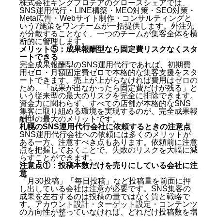
株式会社キングプロテアのグロースシェアでは、
SNS運用代行・LINE構築・MEO対策・SEO対策・
Meta広告・Webサイト制作・コンサルティングと
いう7施策をワンチームが一括提供します。外注先
が分散することなく、一つのチームが集客全体を横
断的に管理します。
メリット⑤：成果報酬型なら固定費リスクなくスタ
ートできる
完全成果報酬型のSNS運用代行であれば、初期費
用ゼロ・月額固定費ゼロで本格的な集客支援をスタ
ートできます。売上が上がらなければ費用はゼロの
ため、「成果が出なかったら固定費だけが残る」と
いう従来型の最大のリスクを完全に排除できます。
資金力に関わらず、すべての店舗が本格的なSNS
集客に取り組める環境を実現するのが、完全成果報
酬型の最大のメリットです。
札幌のSNS運用代行会社に依頼するときの注意点
SNS運用代行会社への依頼には多くのメリットが
ある一方、注意すべき点もあります。依頼前に注意
点を把握しておくことで、失敗のリスクを大幅に減
らすことができます。
注意点①：投稿本数だけを売りにしている会社に注
意
「月30投稿」「毎日投稿」など投稿量を前面に押
し出している会社は注意が必要です。SNS集客の
成果を左右するのは投稿の量ではなく質と戦略で
す。アカウント設計・ターゲット設定・コンテンツ
の方向性が整っていなければ、どれだけ投稿数を増