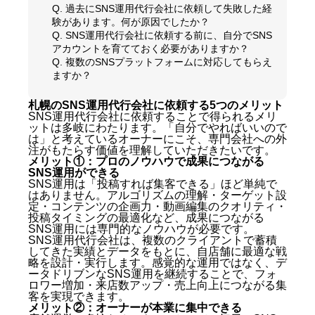
Q. 過去にSNS運用代行会社に依頼して失敗した経
験があります。何が原因でしたか？
Q. SNS運用代行会社に依頼する前に、自分でSNS
アカウントを育てておく必要がありますか？
Q. 複数のSNSプラットフォームに対応してもらえ
ますか？
札幌のSNS運用代行会社に依頼する5つのメリット
SNS運用代行会社に依頼することで得られるメリ
ットは多岐にわたります。「自分でやればいいので
は」と考えているオーナーにこそ、専門会社への外
注がもたらす価値を理解していただきたいです。
メリット①：プロのノウハウで成果につながる
SNS運用ができる
SNS運用は「投稿すれば集客できる」ほど単純で
はありません。アルゴリズムの理解・ターゲット設
定・コンテンツの企画力・動画編集のクオリティ・
投稿タイミングの最適化など、成果につながる
SNS運用には専門的なノウハウが必要です。
SNS運用代行会社は、複数のクライアントで蓄積
してきた実績とデータをもとに、自店舗に最適な戦
略を設計・実行します。感覚的な運用ではなく、デ
ータドリブンなSNS運用を継続することで、フォ
ロワー増加・来店数アップ・売上向上につながる集
客を実現できます。
メリット②：オーナーが本業に集中できる