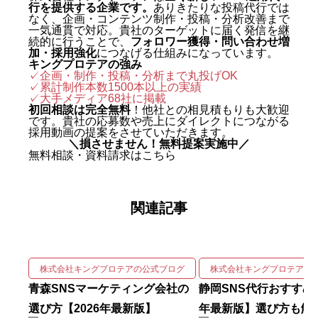
行を提供する企業です。
ありきたりな投稿代行では
グジャパン。執行役員を2年間務
なく、企画・コンテンツ制作・投稿・分析改善まで
め、AIO対策（AI検索最適化）を
一気通貫で対応。貴社のターゲットに届く発信を継
続的に行うことで、
フォロワー獲得・問い合わせ増
はじめとする最先端のAIマーケテ
加・採用強化
につなげる仕組みになっています。
キングプロテアの強み
ィングを実戦の現場で体得した。
✓企画・制作・投稿・分析まで丸投げOK
✓累計制作本数1500本以上の実績
2024年に株式会社キングプロテア
✓
大手メディア68社に掲載
を創業。 実績は数字で裏づけられ
初回相談は完全無料
！他社との相見積もりも大歓迎
です。貴社の応募数や売上にダイレクトにつながる
ている。SNS運用代行事業では、
採用動画の提案をさせていただきます。
＼損させません！無料提案実施中／
自社アカウントを「札幌 SNS運用
無料相談・資料請求はこちら
代行会社 おすすめ」で立ち上げわ
ずか1ヶ月で検索1位を獲得。Goo
関連記事
gleニュースをはじめ大手メディア
68社に掲載され、北海道有数の運
用実績を誇る。 強みは、SNSの企
画・撮影・編集・運用をワンスト
株式会社キングプロテアの公式ブログ
株式会社キングプロテアの
ップで回しながら、そこにAIを掛
青森SNSマーケティング会社の
静岡SNS代行おすすめ7
け合わせて成果を伸ばす実装力に
選び方【2026年最新版】
年最新版】選び方も解