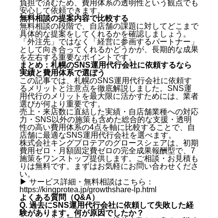
負担で済むため、費用体系の透明性という観点でも
安心して依頼できます。
無料相談の提案内容で比較する
無料相談の段階で、自店舗の課題に対してどこまで
具体的な提案をしてくれるかを確認しましょう。
「外注先」ではなく「経営に参画するパートナー」
として向き合ってくれるかどうかが、長期的な成果
を左右する重要なポイントです。
まとめ：札幌のSNS運用代行会社に依頼するなら
実績と費用体系で選ぼう
この記事では、札幌のSNS運用代行会社に依頼す
るメリットと注意点を徹底解説しました。SNS運
用代行のメリットを最大限に活かすためには、業者
選びが何より重要です。
売上・来店数に直結した実績・自店舗業種への対応
力・SNS以外の施策も含めた総合的な支援・透明
性の高い費用体系の4点を軸に比較することで、自
店舗に最適なSNS運用代行会社を選べます。
株式会社キングプロテアのグロースシェアは、初期
費用ゼロ・月額固定費ゼロの完全成果報酬型で、7
施策をワンストップ提供します。ご相談・お見積も
りは無料です。まずはお気軽にお問い合わせくださ
い。
▶ サービス詳細・無料相談はこちら：
https://kingprotea.jp/growthshare-lp.html
よくある質問（Q&A）
Q. 過去にSNS運用代行会社に依頼して失敗した経
験があります。何が原因でしたか？