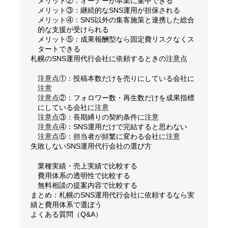
メリット②：オーナーが本業に集中できる
メリット③：継続的なSNS運用が担保される
メリット④：SNS以外の集客施策と連携した総合
的な支援が受けられる
メリット⑤：成果報酬型なら固定費リスクなくス
タートできる
札幌のSNS運用代行会社に依頼するときの注意点
注意点①：投稿本数だけを売りにしている会社に
注意
注意点②：フォロワー数・再生数だけを成果指標
にしている会社に注意
注意点③：長期縛りの契約条件に注意
注意点④：SNS運用だけで完結すると思わない
注意点⑤：担当者が頻繁に変わる会社に注意
失敗しないSNS運用代行会社の選び方
業種実績・売上実績で比較する
費用体系の透明性で比較する
無料相談の提案内容で比較する
まとめ：札幌のSNS運用代行会社に依頼するなら実
績と費用体系で選ぼう
よくある質問（Q&A）