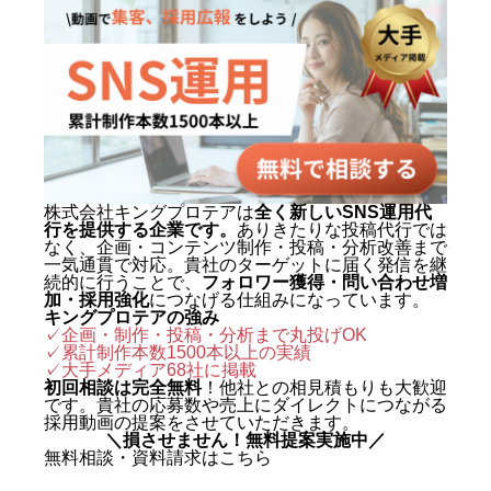
およびショート動画制作では累計
1,500本以上を手がけ、再生され
る動画の型と、フォロワーを「指
名・来店・売上」へ変える設計に
定評がある。 キャリアの原点は、
札幌でも有数のAI先進企業・株式
会社エグゼクティブマーケティン
株式会社キングプロテアは
全く新しいSNS運用代
行を提供する企業です。
ありきたりな投稿代行では
グジャパン。執行役員を2年間務
なく、企画・コンテンツ制作・投稿・分析改善まで
め、AIO対策（AI検索最適化）を
一気通貫で対応。貴社のターゲットに届く発信を継
続的に行うことで、
フォロワー獲得・問い合わせ増
はじめとする最先端のAIマーケテ
加・採用強化
につなげる仕組みになっています。
キングプロテアの強み
ィングを実戦の現場で体得した。
✓企画・制作・投稿・分析まで丸投げOK
✓累計制作本数1500本以上の実績
2024年に株式会社キングプロテア
✓
大手メディア68社に掲載
を創業。 実績は数字で裏づけられ
初回相談は完全無料
！他社との相見積もりも大歓迎
です。貴社の応募数や売上にダイレクトにつながる
ている。SNS運用代行事業では、
採用動画の提案をさせていただきます。
＼損させません！無料提案実施中／
自社アカウントを「札幌 SNS運用
無料相談・資料請求はこちら
代行会社 おすすめ」で立ち上げわ