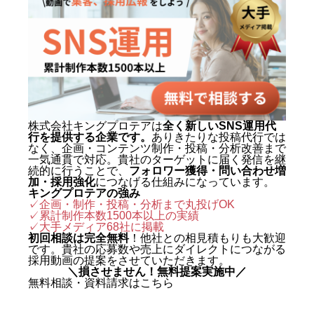
動画制作事例
会社概要
お問い合わせ
株式会社キングプロテアは
全く新しいSNS運用代
行を提供する企業です。
ありきたりな投稿代行では
なく、企画・コンテンツ制作・投稿・分析改善まで
一気通貫で対応。貴社のターゲットに届く発信を継
続的に行うことで、
フォロワー獲得・問い合わせ増
加・採用強化
につなげる仕組みになっています。
キングプロテアの強み
✓企画・制作・投稿・分析まで丸投げOK
✓累計制作本数1500本以上の実績
✓
大手メディア68社に掲載
初回相談は完全無料
！他社との相見積もりも大歓迎
です。貴社の応募数や売上にダイレクトにつながる
採用動画の提案をさせていただきます。
＼損させません！無料提案実施中／
無料相談・資料請求はこちら