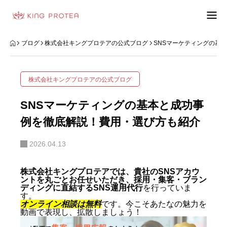
会社概要
ブログ
株式会社キングプロテアの公式ブログ
SNSマーケティングの基
特定商取引法の表示
株式会社キングプロテアの公式ブログ
プライバシーポリシー
SNSマーケティングの基本と成功事
利用規約
例を徹底解説！費用・選び方も紹介
2026.04.13
お問い合わせフォーム
お客様の声
株式会社キングプロテアでは、貴社のSNSアカウ
ントを丸ごとお任せいただき、採用・集客・ブラン
ディングに直結するSNS運用代行
を行っていま
動画制作事例
す。
オンライン相談は無料
です。今こそあたなの魅力を
動画で表現し、拡散しましょう！
ブログ