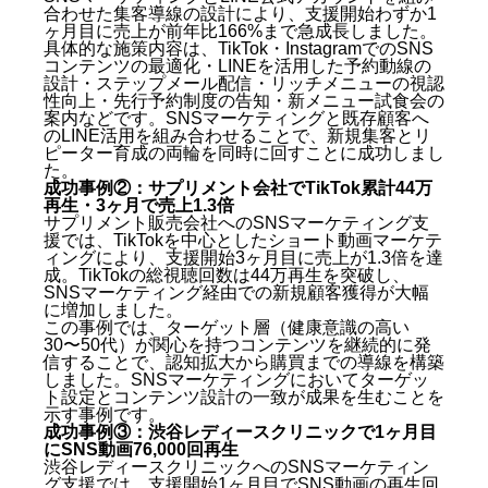
合わせた集客導線の設計により、支援開始わずか1
ヶ月目に売上が前年比166%まで急成長しました。
具体的な施策内容は、TikTok・InstagramでのSNS
コンテンツの最適化・LINEを活用した予約動線の
設計・ステップメール配信・リッチメニューの視認
性向上・先行予約制度の告知・新メニュー試食会の
案内などです。SNSマーケティングと既存顧客へ
のLINE活用を組み合わせることで、新規集客とリ
ピーター育成の両輪を同時に回すことに成功しまし
た。
成功事例②：サプリメント会社でTikTok累計44万
再生・3ヶ月で売上1.3倍
サプリメント販売会社へのSNSマーケティング支
援では、TikTokを中心としたショート動画マーケテ
ィングにより、支援開始3ヶ月目に売上が1.3倍を達
成。TikTokの総視聴回数は44万再生を突破し、
SNSマーケティング経由での新規顧客獲得が大幅
に増加しました。
この事例では、ターゲット層（健康意識の高い
30〜50代）が関心を持つコンテンツを継続的に発
信することで、認知拡大から購買までの導線を構築
しました。SNSマーケティングにおいてターゲッ
ト設定とコンテンツ設計の一致が成果を生むことを
示す事例です。
成功事例③：渋谷レディースクリニックで1ヶ月目
にSNS動画76,000回再生
渋谷レディースクリニックへのSNSマーケティン
グ支援では、支援開始1ヶ月目でSNS動画の再生回