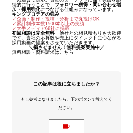
続的に行うことで、
フォロワー獲得・問い合わせ増
加・採用強化
につなげる仕組みになっています。
キングプロテアの強み
✓企画・制作・投稿・分析まで丸投げOK
✓累計制作本数1500本以上の実績
✓
大手メディア68社に掲載
初回相談は完全無料
！他社との相見積もりも大歓迎
です。貴社の応募数や売上にダイレクトにつながる
採用動画の提案をさせていただきます。
＼損させません！無料提案実施中／
無料相談・資料請求はこちら
この記事は役に立ちましたか？
もし参考になりましたら、下のボタンで教えてく
ださい。