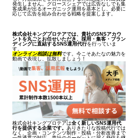
発生しません。グロースシェアでは広告なしでも集
客成果が出るオーガニック運用を基本とし、必要に
応じて広告を組み合わせる戦略を提案します。
株式会社キングプロテアでは、貴社のSNSアカウ
ントを丸ごとお任せいただき、採用・集客・ブラン
ディングに直結するSNS運用代行
を行っていま
す。
オンライン相談は無料
です。今こそあたなの魅力を
動画で表現し、拡散しましょう！
株式会社キングプロテアは
全く新しいSNS運用代
行を提供する企業です。
ありきたりな投稿代行では
なく、企画・コンテンツ制作・投稿・分析改善まで
一気通貫で対応。貴社のターゲットに届く発信を継