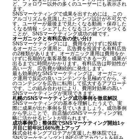
ど、フォロワー以外の多くのユーザーにも表示され
ます。
SNSマーケティングで成果を出すためには、この
アルゴリズムを意識したコンテンツ設計が不可欠で
す。ユーザーが最後まで見たくなる動画・保存した
くなる情報・シェアしたくなるコンテンツをつくる
ことが、SNSマーケティング成功の鍵です。
オーガニックと有料広告の使い分け
SNSマーケティングには、費用をかけずに投稿す
るオーガニック運用と、広告費を投資する有料広告
の2種類があります。オーガニック運用は費用をか
けずに長期的な集客基盤を構築できる一方、成果が
出るまでに時間がかかります。有料広告は即効性が
高い一方、広告費が継続的に発生します。
最も効果的なSNSマーケティングは、オーガニッ
ク運用で反応の良いコンテンツを見極めてから、そ
のコンテンツを広告に転用して拡大するアプローチ
です。この組み合わせにより、費用対効果の高い
SNSマーケティングが実現できます。
札幌のSNSマーケティング成功事例を徹底解説
SNSマーケティングの基本を理解したうえで、実
際に成果が出た事例を見ていきましょう。成功事例
から学ぶことで、自店舗のSNSマーケティング戦
略に活かせるヒントが得られます。
成功事例①：整体院でSNSマーケティング開始1ヶ
月目に前年比166%売上アップ
株式会社キングプロテアが支援した整体院では、
SNSマーケティングとLINE公式アカウントを組み