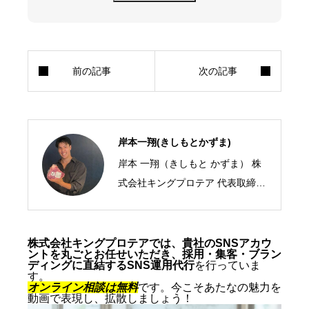
岸本一翔(きしもとかずま)
岸本 一翔（きしもと かずま） 株
式会社キングプロテア 代表取締役
CEO／SNSマーケティング・ショ
ート動画の専門家 2005年、札幌
市生まれ。10代からSNSマーケテ
株式会社キングプロテアでは、貴社のSNSアカウ
ントを丸ごとお任せいただき、採用・集客・ブラン
ィングの最前線に立ち、ショート
ディングに直結するSNS運用代行
を行っていま
す。
動画を軸にした集客・ブランディ
オンライン相談は無料
です。今こそあたなの魅力を
動画で表現し、拡散しましょう！
ングを専門とする。SNS運用代行