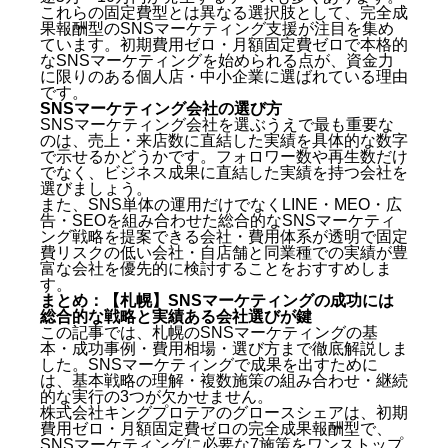
まとめ：【札幌】SNSマーケティングの成功には総合
これらの固定費型とは異なる選択肢として、完全成
的な戦略と実績ある会社選びが鍵
果報酬型のSNSマーケティング支援が注目を集め
よくある質問（Q&A）
ています。初期費用ゼロ・月額固定費ゼロで本格的
なSNSマーケティングを始められる点が、資金力
に限りのある個人店・中小企業に選ばれている理由
Q. 札幌の飲食店でSNSマーケティングを始める場
です。
合、どのプラットフォームが最適ですか？
SNSマーケティング会社の選び方
Q. SNSマーケティングの成功事例と同じ成果が自
SNSマーケティング会社を選ぶうえで最も重要な
店舗でも出せますか？
のは、売上・来店数に直結した実績を具体的な数字
で示せるかどうかです。フォロワー数や再生数だけ
Q. SNSマーケティングで広告費はどのくらい必要
でなく、ビジネス成果に直結した実績を持つ会社を
ですか？
選びましょう。
また、SNS単体の運用だけでなくLINE・MEO・広
告・SEOを組み合わせた総合的なSNSマーケティ
ング戦略を提案できる会社・費用体系が透明で固定
費リスクの低い会社・自店舗と同業種での実績が豊
富な会社を優先的に検討することをおすすめしま
す。
まとめ：【札幌】SNSマーケティングの成功には
総合的な戦略と実績ある会社選びが鍵
この記事では、札幌のSNSマーケティングの基
本・成功事例・費用相場・選び方まで徹底解説しま
した。SNSマーケティングで成果を出すために
は、基本戦略の理解・複数施策の組み合わせ・継続
的な実行の3つが欠かせません。
株式会社キングプロテアのグロースシェアは、初期
費用ゼロ・月額固定費ゼロの完全成果報酬型で、
SNSマーケティングに必要な7施策をワンストップ