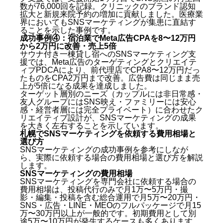
数が76,000回を記録。クリニックのブランド認知
拡大と新規来院予約の増加に貢献しました。医療業
界においてもSNSマーケティングが集患に直結す
SNSマーケティングの基本：札幌の店舗オーナーが知
ることを示した事例です。
るべき仕組み
成功事例④：宿泊業でMeta広告CPAを8〜12万円
から2万円に改善・売上5倍
サウナ付き一棟貸し宿へのSNSマーケティング支
SNSマーケティングの3つの主要な目的
援では、Meta広告のターゲティングとクリエイテ
SNSマーケティングで重要なアルゴリズムの基本
ィブPDCAにより、前代理店でCPA8〜12万円だっ
オーガニックと有料広告の使い分け
たものをCPA2万円まで改善。広告費は同じまま売
札幌のSNSマーケティング成功事例を徹底解説
上が5倍になる成果を達成しました。
ターゲット層別のニーズ（カップルには非日常感・
友人グループにはSNS映え・ファミリーには安心
成功事例①：整体院でSNSマーケティング開始1ヶ
感・経営者層には完全プライベート）に合わせたク
月目に前年比166%売上アップ
リエイティブ設計が、SNSマーケティングの成果
成功事例②：サプリメント会社でTikTok累計44万再
を大きく左右することを示しています。
生・3ヶ月で売上1.3倍
札幌でSNSマーケティングを依頼する費用相場と
成功事例③：渋谷レディースクリニックで1ヶ月目
選び方
にSNS動画76,000回再生
SNSマーケティングの成功事例を参考にしなが
ら、実際に依頼する場合の費用相場と選び方を解説
成功事例④：宿泊業でMeta広告CPAを8〜12万円か
します。
ら2万円に改善・売上5倍
SNSマーケティングの費用相場
札幌でSNSマーケティングを依頼する費用相場と選び
SNSマーケティングを専門会社に依頼する場合の
方
費用相場は、投稿代行のみで月1万〜5万円・撮
影・編集・投稿を含む総合運用で月5万〜20万円・
SNS・広告・LINE・MEOのフルパッケージで月15
SNSマーケティングの費用相場
万〜30万円以上が一般的です。初期費用として別
SNSマーケティング会社の選び方
途5万〜10万円が発生するケースも多くあります。