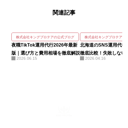
ずか1ヶ月で検索1位を獲得。Goo
関連記事
gleニュースをはじめ大手メディア
68社に掲載され、北海道有数の運
用実績を誇る。 強みは、SNSの企
画・撮影・編集・運用をワンスト
株式会社キングプロテアの公式ブログ
株式会社キングプロテアの
ップで回しながら、そこにAIを掛
夜職TikTok運用代行2026年最新
北海道のSNS運用代行
け合わせて成果を伸ばす実装力に
版｜選び方と費用相場を徹底解説
徹底比較！失敗しない
2026.06.15
2026.04.16
ある。AIコンサルティング・AI研
方
修・自社AIツール開発も手がけ、
勘や感覚ではなくデータと仕組み
で「バズ」を再現する。AI活用に
関する電子書籍も出版している。
株式会社キングプロテア