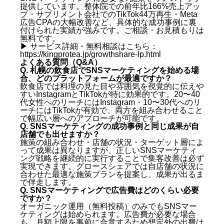
提供しています。整体院での前年比166%売上アッ
プ・サプリメント会社でのTikTok44万再生・Meta
広告CPAの大幅改善など、具体的な成功事例に裏
付けられた実績が強みです。ご相談・お見積もりは
無料です。
▶ サービス詳細・無料相談はこちら：
https://kingprotea.jp/growthshare-lp.html
よくある質問（Q&A）
Q. 札幌の飲食店でSNSマーケティングを始める場
合、どのプラットフォームが最適ですか？
飲食店では料理の見た目や雰囲気を視覚的に伝えや
すいInstagramとTikTokが特に効果的です。20〜40
代女性へのリーチにはInstagram・10〜30代へのリ
ーチにはTikTokが有効で、両方を組み合わせること
で幅広い層へのアプローチが可能です。
Q. SNSマーケティングの成功事例と同じ成果が自
店舗でも出せますか？
施策の組み合わせ・店舗の状況・ターゲット層によ
って成果は異なりますが、正しいSNSマーケティ
ング戦略を継続的に実行することで集客改善は必ず
実現できます。グロースシェアでは自店舗の状況に
合わせた最適な施策プランを提案し、成果が出るま
で伴走します。
Q. SNSマーケティングで広告費はどのくらい必要
ですか？
オーガニック運用（無料投稿）のみでもSNSマー
ケティングは始められます。広告費が必要な場合
も、月額上限を事前に合意するため想定外の出費は