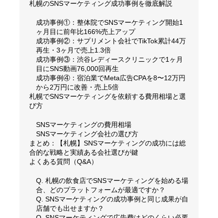
札幌のSNSマーケティング成功事例を徹底解説
成功事例①：整体院でSNSマーケティング開始1
ヶ月目に前年比166%売上アップ
成功事例②：サプリメント会社でTikTok累計44万
再生・3ヶ月で売上1.3倍
成功事例③：渋谷レディースクリニックで1ヶ月
目にSNS動画76,000回再生
成功事例④：宿泊業でMeta広告CPAを8〜12万円
から2万円に改善・売上5倍
札幌でSNSマーケティングを依頼する費用相場と選
び方
SNSマーケティングの費用相場
SNSマーケティング会社の選び方
まとめ：【札幌】SNSマーケティングの成功には総
合的な戦略と実績ある会社選びが鍵
よくある質問（Q&A）
Q. 札幌の飲食店でSNSマーケティングを始める場
合、どのプラットフォームが最適ですか？
Q. SNSマーケティングの成功事例と同じ成果が自
店舗でも出せますか？
Q. SNSマーケティングで広告費はどのくらい必要