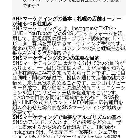
ですか？
SNSマーケティングの基本：札幌の店舗オーナー
が知るべき仕組み
SNSマーケティングとは、InstagramやTikTok・
LINE・YouTubeなどのSNSプラットフォームを活
用して、新規顧客の獲得・ブランド認知の向上・リ
ピーター育成を実現するマーケティング手法です。
従来の広告と異なり、コンテンツの質と継続性が成
果を左右する点が特徴です。
SNSマーケティングの3つの主要な目的
SNSマーケティングには大きく分けて3つの目的が
あります。一つ目は認知拡大で、まだ店舗を知らな
い潜在顧客に存在を知ってもらうことです。二つ目
は興味・関心の醸成で、投稿を通じて店舗の魅力を
伝え、来店意欲を高めることです。三つ目はリピー
ター育成で、既存顧客との継続的なコミュニケーシ
ョンを通じてリピート来店を促進することです。
この3つの目的を同時に達成するために、SNS投
稿・LINE公式アカウント・MEO対策・広告運用を
組み合わせた総合的なSNSマーケティング戦略が
必要です。
SNSマーケティングで重要なアルゴリズムの基本
SNSのアルゴリズムとは、どの投稿をどのユーザ
ーに表示するかを決める仕組みです。TikTokや
Instagramでは、視聴完了率・保存数・シェア数・
コメント数などのエンゲージメントが高い投稿ほ