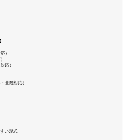
会社概要
】
対応）
応）
ア対応）
特定商取
部・北陸対応）
プライバ
すい形式
利用規約