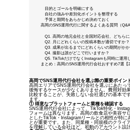
目的とゴールを明確にする
自社の強みや差別化ポイントを整理する
予算と期間をあらかじめ決めておく
高岡のSNS運用代行に関するよくある質問（Q&
Q1. 高岡の地元会社と全国対応会社、どちら
Q2. 月にどれくらいの投稿本数が適切ですか？
Q3. 成果が出るまでにどれくらいの期間がか
Q4. 撮影は誰がどこで行いますか？
Q5. TikTokだけでなくInstagramも同時
まとめ：高岡のSNS運用代行会社おすすめ7選【2
高岡でSNS運用代行会社を選ぶ際の重要ポイン
高岡エリアでSNS運用代行会社を選ぶにあたっ
後悔するケースが少なくありません。費用対効
比較することが、失敗しない会社選びの基本で
ます。
① 得意なプラットフォームと業種を確認する
SNS運用代行会社によって、TikTok特化・Inst
フォームは異なります。高岡の飲食店や美容サ
としたTikTok・Instagramリールとの相
とが重要です。また、同業種・同規模のクライ
を理解している会社ほど、初動のアカウント設