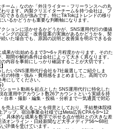
社チーム」なのか「外注ライター・フリーランスへの丸
変わります。内製クリエイターチームを持つ会社は、プ
できる点が強みです。特にTikTokはトレンドの移り
部にいるかどうかも重要な判断軸になります。
クションに活かせるかどうかが、SNS運用代行の価値
ティングの設定・改善提案の実施があるかどうかを、契
が続いた場合でも、原因の説明と改善策を明示できる会
に成果が出始めるまで3〜6ヶ月程度かかります。そのた
が、期間や解約条件は会社によって大きく異なります。
書の内容を事前にしっかり確認することが大切です。
版】
したいSNS運用代行会社を7社厳選してご紹介しま
各社の特徴・強み・費用感をまとめました。高岡での
参考にしてください。
応）
ramのショート動画を起点とした SNS運用代行に特化した
・現在運用中アカウント数26アカウントという実績を持
画・台本・撮影・編集・投稿・分析まで一気通貫で対応
」を売上に変えることを得意としており、手結整体院様
上アップ、宿泊事業会社様ではMeta広告CPAを8〜12
ど、具体的な成果を数字で示せる点が他社との大きな差
・東洋経済オンライン・日経新聞など大手メディア56〜68社
高い評価を受けています。