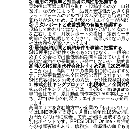
② 運用の内製率と担当者の属性を把握する
契約後に実際に動画を制作・投稿するのが「自
投げ」なのかによって、品質と安定性が大きく
ラットフォームのアルゴリズム変化にも迅速に対応
変わりが速いため、Z世代のクリエイターが内
③ 月次レポートと改善提案の有無を確認する
投稿して終わりではなく、数値を分析して次のア
を左右します。月次レポートの提出・定例ミー
約前に必ず確認してください。成果が出ない月
社は信頼性が高いといえます。
④ 最低契約期間と解約条件を事前に把握する
SNS運用は即効性があるものではなく、一般的
め多くの会社では最低契約期間を設けています
高額な違約金や長期縛りが発生しないか、契約
高岡のSNS運用代行会社おすすめ7選【2025年
ここからは、高岡エリアの事業者に特におすすめ
す。地域密着型から全国対応の専門会社まで、
SNS集客強化をお考えの方は、ぜひ比較検討の
1. 株式会社キングプロテア（札幌本社／全国対
株式会社キングプロテアは、TikTok・Instag
専門会社です。累計動画制作本数1,500本以上
ち、Z世代中心の内製クリエイターチームが企
します。
高岡エリアを含む地方中小企業の「伝わらない
ではLINE活用で支援1ヶ月目に前年比166%の売
万円から2万円に改善して売上5倍を達成するな
別化ポイントです。PRESIDENT Online
への掲載実績もあり、信頼性・権威性の面でも