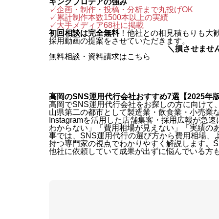
キングプロテアの強み
✓企画・制作・投稿・分析まで丸投げOK
✓累計制作本数1500本以上の実績
✓
大手メディア68社に掲載
初回相談は完全無料
！他社との相見積もりも大
採用動画の提案をさせていただきます。
＼損させませ
無料相談・資料請求はこちら
高岡のSNS運用代行会社おすすめ7選【2025年
高岡でSNS運用代行会社をお探しの方に向けて、
山県第二の都市として製造業・飲食業・小売業など
Instagramを活用した店舗集客・採用広報
わからない」「費用相場が見えない」「実績の
事では、SNS運用代行の選び方から費用相場、よ
持つ専門家の視点でわかりやすく解説します。S
他社に依頼していて成果が出ずに悩んでいる方