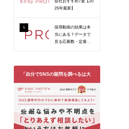
会社おすすめ7選【20
25年最新】
採用動画の効果は本
5
当にある？データで
見る応募数・定着率
への影響
「自分でSNSの疑問を調べるは大
変」 という方はウィルゲートにご
相談ください。