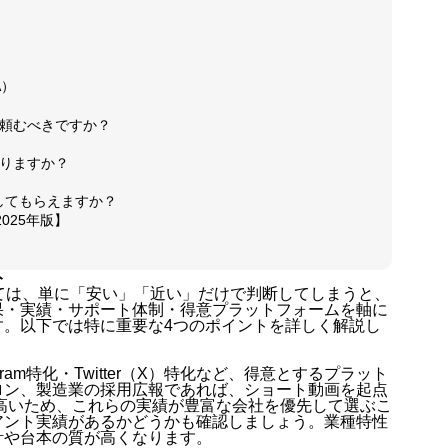
お問い合
A）
に頼むべきですか？
かりますか？
お客様の
に運用してもらえますか？
025年版】
ト
動画制作
ては、単に「安い」「近い」だけで判断してしまうと、
果・実績・サポート体制・得意プラットフォームを軸に
す。以下では特に重要な4つのポイントを詳しく解説し
agram特化・Twitter（X）特化など、得意とするプラット
ブログ
ロン、製造業の採用広報であれば、ショート動画を起点
性が特に高いため、これらの実績が豊富な会社を優先して選ぶこ
アント実績があるかどうかも確認しましょう。業種特性
計や台本の質が高くなります。