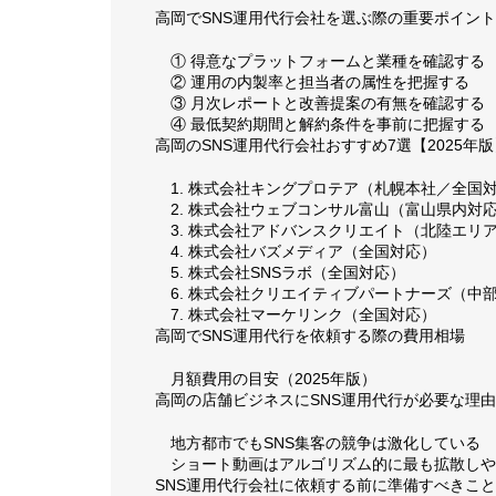
高岡でSNS運用代行会社を選ぶ際の重要ポイント
① 得意なプラットフォームと業種を確認する
② 運用の内製率と担当者の属性を把握する
③ 月次レポートと改善提案の有無を確認する
④ 最低契約期間と解約条件を事前に把握する
高岡のSNS運用代行会社おすすめ7選【2025年版
1. 株式会社キングプロテア（札幌本社／全国
2. 株式会社ウェブコンサル富山（富山県内対
3. 株式会社アドバンスクリエイト（北陸エリ
4. 株式会社バズメディア（全国対応）
5. 株式会社SNSラボ（全国対応）
6. 株式会社クリエイティブパートナーズ（中
7. 株式会社マーケリンク（全国対応）
高岡でSNS運用代行を依頼する際の費用相場
月額費用の目安（2025年版）
高岡の店舗ビジネスにSNS運用代行が必要な理由
地方都市でもSNS集客の競争は激化している
ショート動画はアルゴリズム的に最も拡散しや
SNS運用代行会社に依頼する前に準備すべきこと