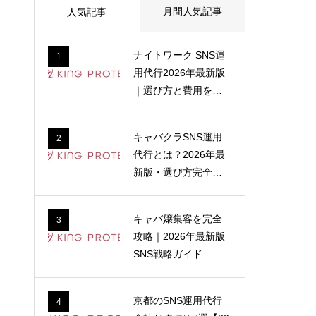
月間人気記事
人気記事
ナイトワーク SNS運
1
用代行2026年最新版
｜選び方と費用を解
説
キャバクラSNS運用
2
代行とは？2026年最
新版・選び方完全ガ
イド
キャバ嬢集客を完全
3
攻略｜2026年最新版
SNS戦略ガイド
京都のSNS運用代行
4