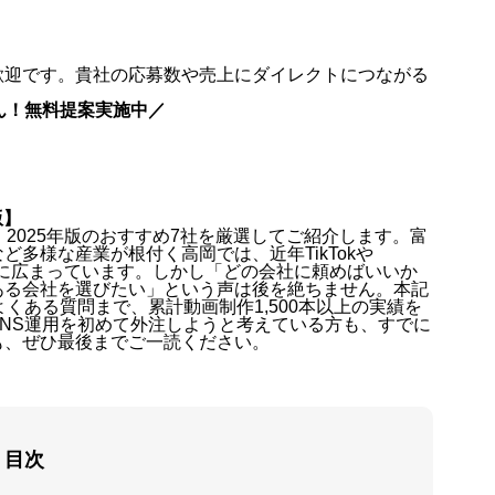
歓迎です。貴社の応募数や売上にダイレクトにつながる
ん！無料提案実施中／
版】
2025年版のおすすめ7社を厳選してご紹介します。富
多様な産業が根付く高岡では、近年TikTokや
が急速に広まっています。しかし「どの会社に頼めばいいか
ある会社を選びたい」という声は後を絶ちません。本記
くある質問まで、累計動画制作1,500本以上の実績を
NS運用を初めて外注しようと考えている方も、すでに
も、ぜひ最後までご一読ください。
目次