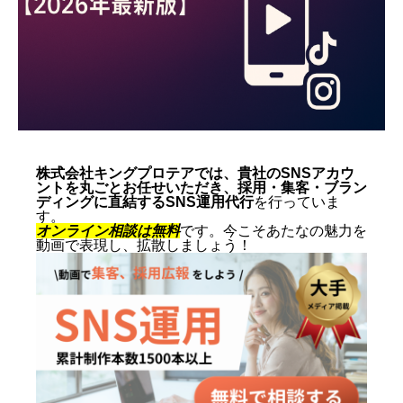
動画制作事例
会社概要
お問い合わせ
株式会社キングプロテアでは、貴社のSNSアカウ
ントを丸ごとお任せいただき、採用・集客・ブラン
ディングに直結するSNS運用代行
を行っていま
す。
オンライン相談は無料
です。今こそあたなの魅力を
動画で表現し、拡散しましょう！