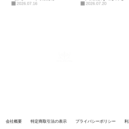
2026.07.16
2026.07.20
ある。AIコンサルティング・AI研
修・自社AIツール開発も手がけ、
勘や感覚ではなくデータと仕組み
で「バズ」を再現する。AI活用に
関する電子書籍も出版している。
株式会社キングプロテア
〒160-0022 東京都新宿区新宿6-29-11 新宿イーストクロスタ
ワー10F
mail：info@kingprotea.jp
会社概要
特定商取引法の表示
プライバシーポリシー
利