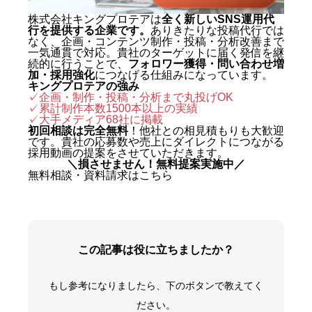
株式会社キングプロテアは
全く新しいSNS運用代
行を提供する企業です。
ありきたりな投稿代行では
なく、企画・コンテンツ制作・投稿・分析改善まで
一気通貫で対応。貴社のターゲットに届く発信を継
続的に行うことで、
フォロワー獲得・問い合わせ増
加・採用強化
につなげる仕組みになっています。
キングプロテアの強み
✓企画・制作・投稿・分析まで丸投げOK
✓累計制作本数1500本以上の実績
✓
大手メディア68社に掲載
初回相談は完全無料
！他社との相見積もりも大歓迎
です。貴社の応募数や売上にダイレクトにつながる
採用動画の提案をさせていただきます。
＼損させません！無料提案実施中／
無料相談・資料請求はこちら
この記事は役に立ちましたか？
もし参考になりましたら、下のボタンで教えてく
ださい。