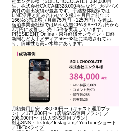
社エンクル様（SOIL CHOCOLATE）384,000再
生、株式会社CAICA様328,000再生など、大型バズ
案件の創出実績が豊富です。手結整体院様では
LINE活用と組み合わせて支援1ヶ月目に前年比
166%の売上増（月商75万円→125万円）を達成。
宿泊事業会社様ではMeta広告CPAを8〜12万円から
2万円に改善し、売上5倍を実現しています。
PRESIDENT Online・東洋経済オンライン・日経
新聞など大手メディア56〜68社に掲載されてお
り、信頼性も高い水準にあります。
月額費用目安：88,000円〜（キャスト運用プラ
ン）／177,000円〜（店舗SNS運用プラン）／
198,000円〜（法人SNS運用プラン）
対応SNS：TikTok／Instagram／YouTubeショート
／TikTokライブ