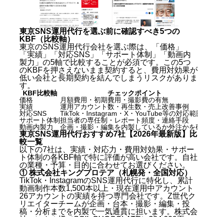
東京SNS運用代行を選ぶ前に確認すべき5つの
KBF（比較軸）
東京のSNS運用代行会社を選ぶ際は、「価格」
「実績」「対応SNS」「サポート体制」「動画内
製力」の5軸で比較することが必須です。この5つ
のKBFを押さえないまま契約すると、費用対効果が
低い会社と長期契約を結んでしまうリスクがありま
す。
KBF比較軸
チェックポイント
価格
月額費用・初期費用・撮影費の有無
月
実績
運用アカウント数・再生数・売上改善事例
「
対応SNS
TikTok・Instagram・X・YouTube等の対応範囲
対
サポート体制
担当者の専任制・レポート頻度・連絡手段
担
動画内製力
企画・撮影・編集を内製しているか外注かを確認
外
東京SNS運用代行おすすめ7社【2026年最新版】比
較一覧
以下の7社は、実績・対応力・費用対効果・サポー
ト体制の各KBF軸で特に評価が高い会社です。自社
の業種・予算・目的に合わせてお選びください。
① 株式会社キングプロテア（札幌発・全国対応）
TikTok・InstagramのSNS運用代行に特化し、累計
動画制作本数1,500本以上・現在運用中アカウント
26アカウントの実績を持つ専門会社です。Z世代ク
リエイターチームが企画・台本・撮影・編集・投
稿・分析までを内製で一気通貫に担います。株式会