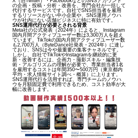
X（旧Twitter）・FacebookなどのSNSアカウント
の企画・投稿・分析・改善を、専門会社が一括して
代行するサービスです。自社でSNS担当者を雇用
するリソースがない中小企業や、SNS運用ノウハ
ウが社内にない店舗ビジネスに特に有効です。
SNS運用代行が必要とされる背景
Meta社の公式発表（2024年）によると、Instagram
国内月間アクティブユーザー数は3,300万人を超え
ています。TikTokの国内月間アクティブユーザー数
も2,700万人（ByteDance社発表・2024年）に達し
ており、SNSは今や最重要の集客チャネルです。
しかし、自社でTikTokやInstagramを継続的に更
新・改善するには、企画力・撮影スキル・編集技
術・アルゴリズムの理解が必要で、専業担当者1名
を雇用するコストは年間350〜500万円（東京都内
平均・求人情報サイト調べ・概算）に上ります。
SNS運用代行を活用すれば、専門チームのノウハ
ウを月額固定費で利用できるため、コスト効率が大
幅に改善します。