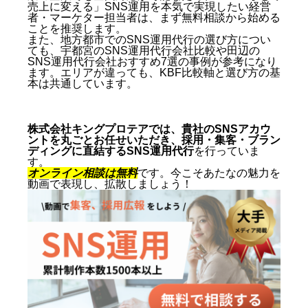
売上に変える」SNS運用を本気で実現したい経営
者・マーケター担当者は、まず無料相談から始める
ことを推奨します。
また、地方都市でのSNS運用代行の選び方につい
ても、
宇都宮のSNS運用代行会社比較
や
田辺の
SNS運用代行会社おすすめ7選
の事例が参考になり
ます。エリアが違っても、KBF比較軸と選び方の基
本は共通しています。
株式会社キングプロテアでは、貴社のSNSアカウ
ントを丸ごとお任せいただき、採用・集客・ブラン
ディングに直結するSNS運用代行
を行っていま
す。
オンライン相談は無料
です。今こそあたなの魅力を
動画で表現し、拡散しましょう！