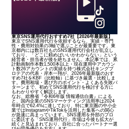
東京SNS運用代行おすすめ7社【2026年最新版】
東京でSNS運用代行を依頼するなら、実績・専門
性・費用対効果の3軸で選ぶことが最重要です。東
京都内には数百社ものSNS運用代行会社が乱立し
ており、「どこに頼めばいいかわからない」という
経営者・担当者が後を絶ちません。本記事では、累
計動画制作本数1,500本以上・現在運用中アカウン
ト数26アカウントの実績を持つ株式会社キングプ
ロテアの代表・岸本一翔が、2026年最新版のおす
すめ7社をKBF（比較軸）に基づき厳選・比較しま
す。費用相場・選び方のポイント・よくある失敗パ
ターンまで、初めてSNS運用代行を検討する方に
もわかりやすく解説します。
なお、総務省『令和6年版 情報通信白書』による
と、国内企業のSNSマーケティング活用率は2024
年時点で62.4%に達しており、特に東京圏の中小企
業ではInstagramやTikTokを活用した集客への関心
が急速に高まっています。SNS運用を外部のプロ
に委託する「SNS運用代行」市場は今後も拡大が
続くと見込まれており、自社に合ったパートナー選
びが競争優位を左右します。