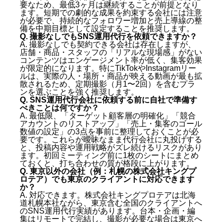
要なため、最低3ヶ月は継続することが前提となり
ます。短期での劇的な成果を約束する会社には注意
が必要で、持続的なフォロワー増加と売上導線の整
備を中期目標として設定することを推奨します。
Q. 撮影なしでもSNS運用代行を依頼できますか？
A. 撮影なしでも契約できる会社は存在しますが、
店舗・商品・スタッフの「リアルな現場感」がない
コンテンツはエンゲージメント率が低く、集客効果
が限定的になります。特にTikTokやInstagramリー
ルは、実際の人・場所・商品が映える動画が最も拡
散されるため、定期撮影（月1〜2回）を含むプラ
ンを選ぶことを強く推奨します。
Q. SNS運用代行会社に依頼する前に自社で準備す
べきことは何ですか？
A. 最低限、「ターゲット顧客層の明確化」「競合
アカウントのリストアップ」「売上・集客のゴール
数値の設定」の3点を事前に整理しておくことが必
要です。これらが曖昧なまま代行会社に丸投げする
と、投稿内容や運用戦略がズレ続けるリスクがあり
ます。初回ミーティング前に1枚のシートにまとめ
ておくと、打ち合わせの質が格段に上がります。
Q. 東京以外の会社（例：札幌の株式会社キングプ
ロテア）でも東京のクライアントに対応できます
か？
A. 対応できます。株式会社キングプロテアは北海
道札幌本社ながら、東京含む全国のクライアントへ
のSNS運用代行実績があります。台本・企画・編
集はリモートで完結し、撮影が必要な場合は東京へ