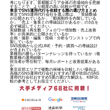
考になります。首都圏エリア全体の市場傾向を把握
することで、より精度の高い比較が可能です。
東京でSNS運用代行を依頼する際の選び方まとめ
東京でSNS運用代行会社を選ぶ際は、「実績数値
が公開されているか」「動画制作を内製している
か」「売上・集客との導線設計があるか」の3点を
必ず確認してください。
実績数値（再生数・フォロワー増加数・売上改善
率）が具体的に公開されているか
企画・撮影・編集・投稿・分析をワンストップで内
製しているか
SNS投稿から公式LINE・予約・購買への導線設計
が含まれているか
業種別の勝ちパターンナレッジを持っているか（複
数業種の運用経験）
担当者が専任制で、毎月レポートと改善提案がある
か
東京近郊エリアで複数の候補を比較したい場合は、
高槻のSNS運用代行会社おすすめ7選
や
吹田のSNS
運用代行会社おすすめ5選
の選び方解説も、KBF比
較の参考としてお役立てください。