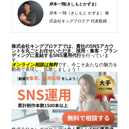
岸本一翔(きしもとかずま)
岸本 一翔（きしもと かずま） 株
式会社キングプロテア 代表取締役
CEO／SNSマーケティング・ショ
ート動画の専門家 2005年、札幌
市生まれ。10代からSNSマーケテ
株式会社キングプロテアでは、貴社のSNSアカウ
ントを丸ごとお任せいただき、採用・集客・ブラン
ィングの最前線に立ち、ショート
ディングに直結するSNS運用代行
を行っていま
す。
動画を軸にした集客・ブランディ
オンライン相談は無料
です。今こそあたなの魅力を
動画で表現し、拡散しましょう！
ングを専門とする。SNS運用代行
およびショート動画制作では累計
1,500本以上を手がけ、再生され
る動画の型と、フォロワーを「指
名・来店・売上」へ変える設計に
定評がある。 キャリアの原点は、
札幌でも有数のAI先進企業・株式
会社エグゼクティブマーケティン