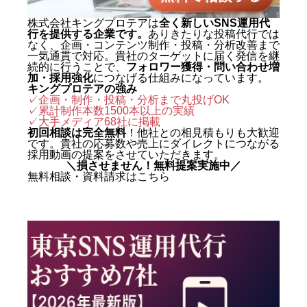
株式会社キングプロテアは
全く新しいSNS運用代
行を提供する企業です。
ありきたりな投稿代行では
なく、企画・コンテンツ制作・投稿・分析改善まで
一気通貫で対応。貴社のターゲットに届く発信を継
続的に行うことで、
フォロワー獲得・問い合わせ増
加・採用強化
につなげる仕組みになっています。
キングプロテアの強み
✓企画・制作・投稿・分析まで丸投げOK
✓累計制作本数1500本以上の実績
✓
大手メディア68社に掲載
初回相談は完全無料
！他社との相見積もりも大歓迎
です。貴社の応募数や売上にダイレクトにつながる
採用動画の提案をさせていただきます。
＼損させません！無料提案実施中／
無料相談・資料請求はこちら