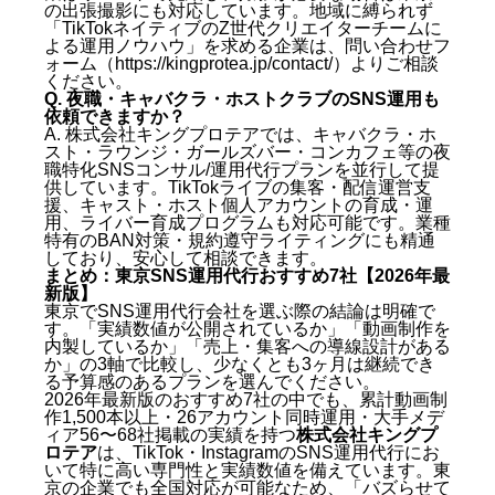
の出張撮影にも対応しています。地域に縛られず
「TikTokネイティブのZ世代クリエイターチームに
よる運用ノウハウ」を求める企業は、問い合わせフ
ォーム（https://kingprotea.jp/contact/）よりご相談
ください。
Q. 夜職・キャバクラ・ホストクラブのSNS運用も
依頼できますか？
A. 株式会社キングプロテアでは、キャバクラ・ホ
スト・ラウンジ・ガールズバー・コンカフェ等の夜
職特化SNSコンサル/運用代行プランを並行して提
供しています。TikTokライブの集客・配信運営支
援、キャスト・ホスト個人アカウントの育成・運
用、ライバー育成プログラムも対応可能です。業種
特有のBAN対策・規約遵守ライティングにも精通
しており、安心して相談できます。
まとめ：東京SNS運用代行おすすめ7社【2026年最
新版】
東京でSNS運用代行会社を選ぶ際の結論は明確で
す。「実績数値が公開されているか」「動画制作を
内製しているか」「売上・集客への導線設計がある
か」の3軸で比較し、少なくとも3ヶ月は継続でき
る予算感のあるプランを選んでください。
2026年最新版のおすすめ7社の中でも、累計動画制
作1,500本以上・26アカウント同時運用・大手メデ
ィア56〜68社掲載の実績を持つ
株式会社キングプ
ロテア
は、TikTok・InstagramのSNS運用代行にお
いて特に高い専門性と実績数値を備えています。東
京の企業でも全国対応が可能なため、「バズらせて