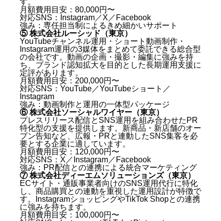
す。
月額費用目安：80,000円〜
対応SNS：Instagram／X／Facebook
強み：専任担当制によるきめ細かいサポート
⑤ 株式会社ルーシッド（東京）
YouTubeチャンネル運用・ショート動画制作・
Instagram運用の3媒体をまとめて委託できる総合型
の会社です。動画の企画・撮影・編集に強みを持
ち、ブランド認知拡大を目的とした長期運用支援に
定評があります。
月額費用目安：200,000円〜
対応SNS：YouTube／YouTubeショート／
Instagram
強み：動画制作と運用の一体型パッケージ
⑥ 株式会社ソーシャルワイヤー（東京）
プレスリリース配信とSNS運用を組み合わせたPR
特化型の支援を提供します。新商品・新店舗のオー
プン告知など、広報・PRと連動したSNS集客を必
要とする企業に適しています。
月額費用目安：120,000円〜
対応SNS：X／Instagram／Facebook
強み：PR配信との連携による統合マーケティング
東京のSNS運用代行とは何か — 30秒でわかる基本と
⑦ 株式会社ディーエムソリューションズ（東京）
役割
ECサイト・通販事業者向けのSNS運用代行に特化
し、商品購買との連動を重視した運用設計が特徴で
す。InstagramショッピングやTikTok Shopとの連携
SNS運用代行が必要とされる背景
に強みを持ちます。
東京SNS運用代行を選ぶ前に確認すべき5つの
月額費用目安：100,000円〜
KBF（比較軸）