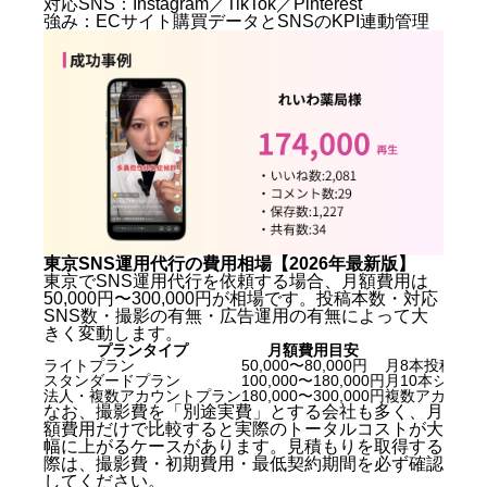
対応SNS：Instagram／TikTok／Pinterest
東京SNS運用代行おすすめ7社【2026年最新版】比較
強み：ECサイト購買データとSNSのKPI連動管理
一覧
① 株式会社キングプロテア（札幌発・全国対応）
② 株式会社Lili（東京）
③ 株式会社ホワイトボックス（東京）
④ 株式会社サムシングファン（東京）
⑤ 株式会社ルーシッド（東京）
⑥ 株式会社ソーシャルワイヤー（東京）
⑦ 株式会社ディーエムソリューションズ（東京）
東京SNS運用代行の費用相場【2026年最新版】
東京SNS運用代行のよくある失敗パターンと対策
東京SNS運用代行の費用相場【2026年最新版】
東京でSNS運用代行を依頼する際の選び方まとめ
東京でSNS運用代行を依頼する場合、月額費用は
東京SNS運用代行に関するよくある質問（FAQ）
50,000円〜300,000円が相場です。投稿本数・対応
SNS数・撮影の有無・広告運用の有無によって大
Q. 東京でSNS運用代行を依頼する場合の月額費用
きく変動します。
はいくらですか？
プランタイプ
月額費用目安
ライトプラン
50,000〜80,000円
月8本投稿・
Q. TikTokとInstagramのどちらを優先すべきです
スタンダードプラン
100,000〜180,000円
月10本ショー
か？
法人・複数アカウントプラン
180,000〜300,000円
複数アカウン
Q. SNS運用代行は何ヶ月から効果が出始めます
なお、撮影費を「別途実費」とする会社も多く、月
額費用だけで比較すると実際のトータルコストが大
か？
幅に上がるケースがあります。見積もりを取得する
Q. 撮影なしでもSNS運用代行を依頼できますか？
際は、撮影費・初期費用・最低契約期間を必ず確認
Q. SNS運用代行会社に依頼する前に自社で準備す
してください。