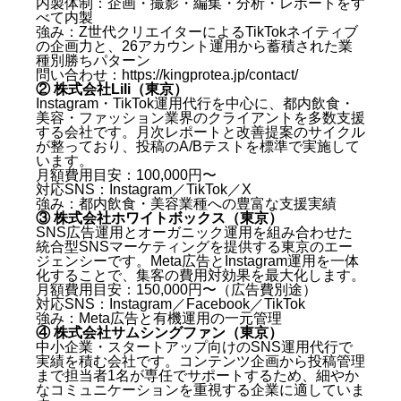
内製体制：企画・撮影・編集・分析・レポートをす
べて内製
強み：Z世代クリエイターによるTikTokネイティブ
の企画力と、26アカウント運用から蓄積された業
種別勝ちパターン
問い合わせ：https://kingprotea.jp/contact/
② 株式会社Lili（東京）
Instagram・TikTok運用代行を中心に、都内飲食・
美容・ファッション業界のクライアントを多数支援
する会社です。月次レポートと改善提案のサイクル
が整っており、投稿のA/Bテストを標準で実施して
います。
月額費用目安：100,000円〜
対応SNS：Instagram／TikTok／X
強み：都内飲食・美容業種への豊富な支援実績
③ 株式会社ホワイトボックス（東京）
SNS広告運用とオーガニック運用を組み合わせた
統合型SNSマーケティングを提供する東京のエー
ジェンシーです。Meta広告とInstagram運用を一体
化することで、集客の費用対効果を最大化します。
月額費用目安：150,000円〜（広告費別途）
対応SNS：Instagram／Facebook／TikTok
強み：Meta広告と有機運用の一元管理
④ 株式会社サムシングファン（東京）
中小企業・スタートアップ向けのSNS運用代行で
実績を積む会社です。コンテンツ企画から投稿管理
まで担当者1名が専任でサポートするため、細やか
なコミュニケーションを重視する企業に適していま