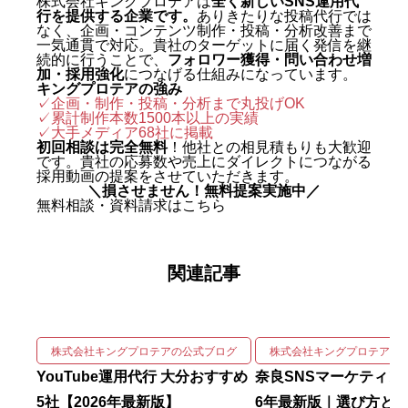
株式会社キングプロテアは
全く新しいSNS運用代
行を提供する企業です。
ありきたりな投稿代行では
グジャパン。執行役員を2年間務
なく、企画・コンテンツ制作・投稿・分析改善まで
め、AIO対策（AI検索最適化）を
一気通貫で対応。貴社のターゲットに届く発信を継
続的に行うことで、
フォロワー獲得・問い合わせ増
はじめとする最先端のAIマーケテ
加・採用強化
につなげる仕組みになっています。
キングプロテアの強み
ィングを実戦の現場で体得した。
✓企画・制作・投稿・分析まで丸投げOK
✓累計制作本数1500本以上の実績
2024年に株式会社キングプロテア
✓
大手メディア68社に掲載
を創業。 実績は数字で裏づけられ
初回相談は完全無料
！他社との相見積もりも大歓迎
です。貴社の応募数や売上にダイレクトにつながる
ている。SNS運用代行事業では、
採用動画の提案をさせていただきます。
＼損させません！無料提案実施中／
自社アカウントを「札幌 SNS運用
無料相談・資料請求はこちら
代行会社 おすすめ」で立ち上げわ
ずか1ヶ月で検索1位を獲得。Goo
関連記事
gleニュースをはじめ大手メディア
68社に掲載され、北海道有数の運
用実績を誇る。 強みは、SNSの企
画・撮影・編集・運用をワンスト
株式会社キングプロテアの公式ブログ
株式会社キングプロテアの
ップで回しながら、そこにAIを掛
YouTube運用代行 大分おすすめ
奈良SNSマーケティング
け合わせて成果を伸ばす実装力に
5社【2026年最新版】
6年最新版｜選び方と