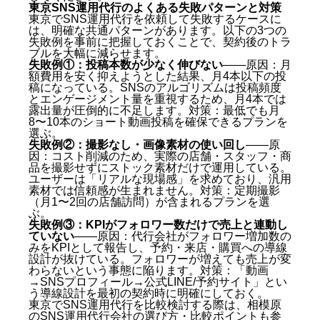
べきことは何ですか？
東京SNS運用代行のよくある失敗パターンと対策
Q. 東京以外の会社（例：札幌の株式会社キングプ
東京でSNS運用代行を依頼して失敗するケースに
は、明確な共通パターンがあります。以下の3つの
ロテア）でも東京のクライアントに対応できます
失敗例を事前に把握しておくことで、契約後のトラ
か？
ブルを大幅に減らせます。
Q. 夜職・キャバクラ・ホストクラブのSNS運用も
失敗例①：投稿本数が少なく伸びない
——原因：月
依頼できますか？
額費用を安く抑えようとした結果、月4本以下の投
まとめ：東京SNS運用代行おすすめ7社【2026年最新
稿になっている。SNSのアルゴリズムは投稿頻度
とエンゲージメント量を重視するため、月4本では
版】
露出量が圧倒的に不足します。対策：最低でも月
8〜10本のショート動画投稿を確保できるプランを
選ぶ。
失敗例②：撮影なし・画像素材の使い回し
——原
因：コスト削減のため、実際の店舗・スタッフ・商
品を撮影せずにストック素材だけで運用している。
ユーザーは「リアルな現場感」を求めており、汎用
素材では信頼感が生まれません。対策：定期撮影
（月1〜2回の店舗訪問）が含まれるプランを選
ぶ。
失敗例③：KPIがフォロワー数だけで売上と連動し
ていない
——原因：代行会社がフォロワー増加数の
みをKPIとして報告し、予約・来店・購買への導線
設計が抜けている。フォロワーが増えても売上が変
わらないという事態に陥ります。対策：「動画
→SNSプロフィール→公式LINE/予約サイト」とい
う導線設計を最初の契約時に明確にしておく。
東京でSNS運用代行を比較検討する際は、
相模原
のSNS運用代行会社の選び方・比較ポイント
も参