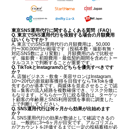
東京SNS運用代行に関するよくある質問（FAQ）
Q. 東京でSNS運用代行を依頼する場合の月額費用
はいくらですか？
A. 東京でのSNS運用代行の月額費用は、50,000
円〜300,000円が相場です（投稿本数・撮影有無・
対応SNS数により変動）。月額費用のみで比較せ
ず、撮影費・初期費用・最低契約期間を含めたトー
タルコストで判断することが重要です。
Q. TikTokとInstagramのどちらを優先すべきです
か？
A. 店舗ビジネス・飲食・美容サロンはInstagram、
10〜20代の新規顧客獲得を目指すならTikTokを優
先するのが基本です。両媒体を並走させることで認
知→集客の流入経路を複数確保でき、リスク分散に
もなります。どちらか一方に絞る場合は、ターゲッ
ト顧客の年齢層とSNS利用習慣を事前に調査した
上で判断してください。
Q. SNS運用代行は何ヶ月から効果が出始めます
か？
A. SNS運用代行の効果が数値として確認できるの
は、一般的に3〜6ヶ月が目安です。アルゴリズム
がアカウントを評価するまでに一定の投稿蓄積が必