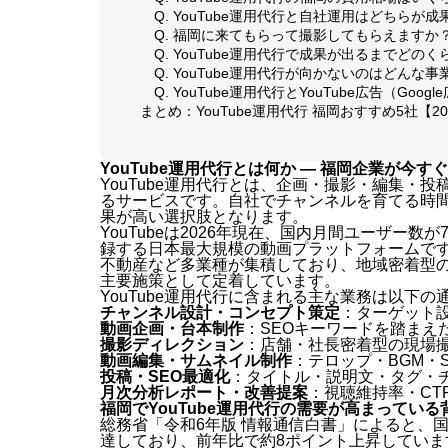
Q. YouTube運用代行と自社運用はどちらが
Q. 福岡に来てもらって撮影してもらえますか
Q. YouTube運用代行で成果が出るまでどの
Q. YouTube運用代行が向かないのはどんな
Q. YouTube運用代行とYouTube広告（Go
まとめ：YouTube運用代行 福岡おすすめ5社【2
YouTube運用代行とは何か — 福岡企業が今
YouTube運用代行とは、企画・撮影・編集・
るサービスです。自社でチャンネルを育てる時
果が高い選択肢となります。
YouTubeは2026年現在、国内月間ユーザー数が7,
録する日本最大規模の動画プラットフォームで
不動産など多業種が集積しており、地域密着型のY
主要施策として定着しています。
YouTube運用代行に含まれる主な業務は以下の
チャンネル設計・コンセプト策定
：ターゲット
動画企画・台本制作
：SEOキーワードを踏まえ
撮影ディレクション
：店舗・社長密着型の現場
動画編集・サムネイル制作
：テロップ・BGM・
投稿・SEO最適化
：タイトル・説明文・タグ・
月次分析レポート・改善提案
：視聴維持率・CT
福岡でYouTube運用代行の需要が高まっている
総務省「令和6年版 情報通信白書」によると、国
達しており、前年比で約8ポイント上昇してい