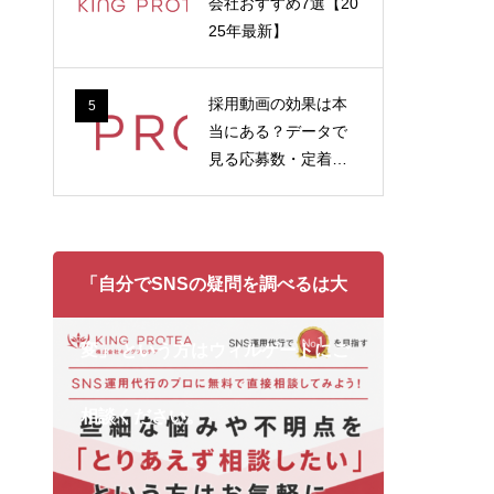
会社おすすめ7選【20
25年最新】
採用動画の効果は本
5
当にある？データで
見る応募数・定着率
への影響
「自分でSNSの疑問を調べるは大
変」 という方はウィルゲートにご
相談ください。