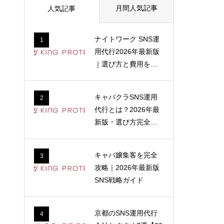
月間人気記事
人気記事
ナイトワーク SNS運
1
用代行2026年最新版
｜選び方と費用を解
説
キャバクラSNS運用
2
代行とは？2026年最
新版・選び方完全ガ
イド
キャバ嬢集客を完全
3
攻略｜2026年最新版
SNS戦略ガイド
京都のSNS運用代行
4