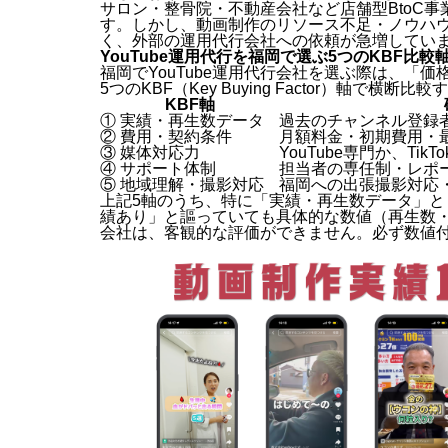
サロン・整骨院・不動産会社など店舗型BtoC事
す。しかし、動画制作のリソース不足・ノウハ
く、外部の運用代行会社への依頼が急増してい
YouTube運用代行を福岡で選ぶ5つのKBF比較
福岡でYouTube運用代行会社を選ぶ際は、「
5つのKBF（Key Buying Factor）軸
KBF軸
① 実績・再生数データ
過去のチャンネル登録
② 費用・契約条件
月額料金・初期費用・
③ 媒体対応力
YouTube専門か、TikT
④ サポート体制
担当者の専任制・レポ
⑤ 地域理解・撮影対応
福岡への出張撮影対応
上記5軸のうち、特に「実績・再生数データ」
績あり」と謳っていても具体的な数値（再生数
会社は、客観的な評価ができません。必ず数値