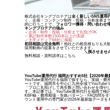
株式会社キングプロテアは
全く新しいSNS運用
く、企画・コンテンツ制作・投稿・分析改善ま
的に行うことで、
フォロワー獲得・問い合わせ
キングプロテアの強み
✓企画・制作・投稿・分析まで丸投げOK
✓累計制作本数1500本以上の実績
✓
大手メディア68社に掲載
初回相談は完全無料
！他社との相見積もりも大
採用動画の提案をさせていただきます。
＼損させませ
無料相談・資料請求はこちら
YouTube運用代行 福岡おすすめ5社【2026年
YouTube運用代行を福岡で探すなら、実績・
ートです。福岡市を中心に九州全域でYouTub
「プロに丸投げして再生数と問い合わせを増や
す。本記事では、YouTube運用代行を福岡で
KBF軸・費用相場・失敗パターン・FAQ5問をす
ウント運用中の専門家が2026年最新版データ