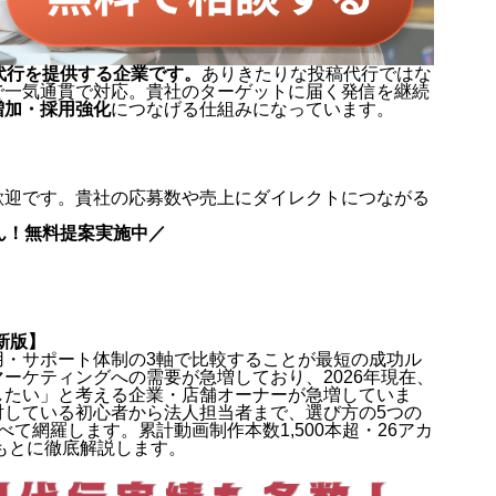
代行を提供する企業です。
ありきたりな投稿代行ではな
で一気通貫で対応。貴社のターゲットに届く発信を継続
増加・採用強化
につなげる仕組みになっています。
歓迎です。貴社の応募数や売上にダイレクトにつながる
ん！無料提案実施中／
最新版】
費用・サポート体制の3軸で比較することが最短の成功ル
eマーケティングへの需要が急増しており、2026年現在、
したい」と考える企業・店舗オーナーが急増していま
検討している初心者から法人担当者まで、選び方の5つの
べて網羅します。累計動画制作本数1,500本超・26アカ
をもとに徹底解説します。