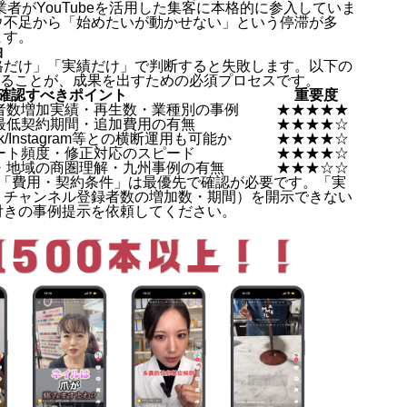
業者がYouTubeを活用した集客に本格的に参入していま
ウ不足から「始めたいが動かせない」という停滞が多
ます。
軸
価格だけ」「実績だけ」で判断すると失敗します。以下の
で横断比較することが、成果を出すための必須プロセスです。
確認すべきポイント
重要度
者数増加実績・再生数・業種別の事例
★★★★★
最低契約期間・追加費用の有無
★★★★☆
ok/Instagram等との横断運用も可能か
★★★★☆
ート頻度・修正対応のスピード
★★★★☆
・地域の商圏理解・九州事例の有無
★★★☆☆
と「費用・契約条件」は最優先で確認が必要です。「実
・チャンネル登録者数の増加数・期間）を開示できない
付きの事例提示を依頼してください。