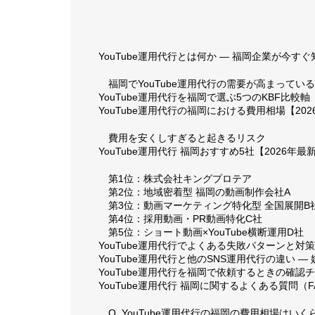
YouTube運用代行とは何か — 福岡企業が今す
福岡でYouTube運用代行の需要が高まってい
YouTube運用代行を福岡で選ぶ5つのKBF比較軸
YouTube運用代行の福岡における費用相場【20
費用を安くしすぎると起きるリスク
YouTube運用代行 福岡おすすめ5社【2026年最
第1位：株式会社キングプロテア
第2位：地域密着型 福岡の動画制作会社A
第3位：動画マーケティング特化型 全国展開B
第4位：採用動画・PR動画特化C社
第5位：ショート動画×YouTube横断運用D社
YouTube運用代行でよくある失敗パターンと対策
YouTube運用代行と他のSNS運用代行の違い —
YouTube運用代行を福岡で依頼するときの確認
YouTube運用代行 福岡に関するよくある質問（F
Q. YouTube運用代行の福岡の費用相場はい