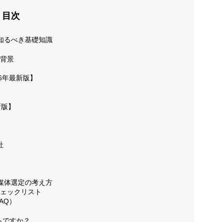
目次
お問い合
ぐ知るべき基礎知識
る背景
26年最新版】
お客様の
新版】
動画制作
社
 媒体選定の考え方
ブログ
チェックリスト
AQ）
くらですか？