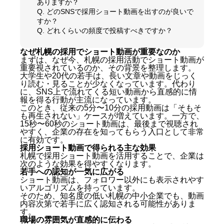
ありますか？
Q. どのSNSで採用ショート動画を出すのが良いで
すか？
Q. どれくらいの頻度で投稿すべきですか？
なぜ札幌の採用でショート動画が重要なのか
まずは、なぜ今、札幌の採用活動でショート動画が
重要視されているのか、その背景を整理します。
大学生や20代の若手は、長い文章や動画をじっく
り読む・見ることが少なくなっています。代わり
に、SNS上で流れてくる短い動画から直感的に情
報を得る行動が主流になっています。
このとき、従来の5分〜10分の採用動画は「そもそ
も再生されない」ケースが増えています。一方で、
15秒〜60秒のショート動画は、最後まで視聴され
やすく、企業の存在を知ってもらう入口として非常
に有効です。
採用ショート動画で得られる主な効果
札幌で採用ショート動画を活用することで、企業は
次のような効果を得やすくなります。
若手への認知が一気に広がる
ショート動画は、フォロワー以外にも表示されやす
いアルゴリズムを持っています。
そのため、知名度の低い札幌の中小企業でも、動画
内容次第で若手に広く認知される可能性がありま
す。
職場の雰囲気が直感的に伝わる