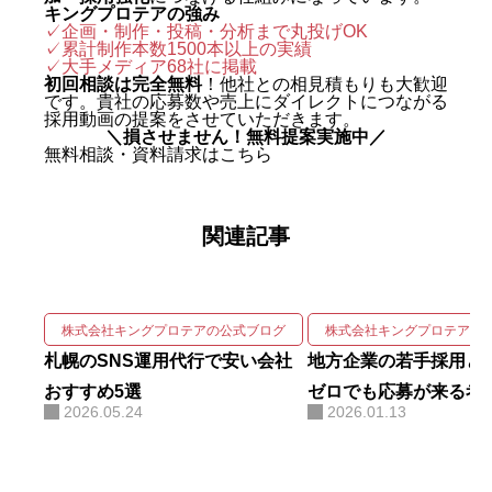
キングプロテアの強み
ィングを実戦の現場で体得した。
✓企画・制作・投稿・分析まで丸投げOK
✓累計制作本数1500本以上の実績
2024年に株式会社キングプロテア
✓
大手メディア68社に掲載
を創業。 実績は数字で裏づけられ
初回相談は完全無料
！他社との相見積もりも大歓迎
です。貴社の応募数や売上にダイレクトにつながる
ている。SNS運用代行事業では、
採用動画の提案をさせていただきます。
＼損させません！無料提案実施中／
自社アカウントを「札幌 SNS運用
無料相談・資料請求はこちら
代行会社 おすすめ」で立ち上げわ
ずか1ヶ月で検索1位を獲得。Goo
関連記事
gleニュースをはじめ大手メディア
68社に掲載され、北海道有数の運
用実績を誇る。 強みは、SNSの企
画・撮影・編集・運用をワンスト
株式会社キングプロテアの公式ブログ
株式会社キングプロテアの
ップで回しながら、そこにAIを掛
札幌のSNS運用代行で安い会社
地方企業の若手採用と
け合わせて成果を伸ばす実装力に
おすすめ5選
ゼロでも応募が来る考
2026.05.24
2026.01.13
ある。AIコンサルティング・AI研
修・自社AIツール開発も手がけ、
勘や感覚ではなくデータと仕組み