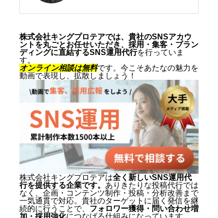
CEO／SNSマーケティング・ショ
ート動画の専門家 2005年、札幌
市生まれ。10代からSNSマーケテ
株式会社キングプロテアでは、貴社のSNSアカウ
ントを丸ごとお任せいただき、採用・集客・ブラン
ィングの最前線に立ち、ショート
ディングに直結するSNS運用代行
を行っていま
す。
動画を軸にした集客・ブランディ
オンライン相談は無料
です。今こそあたなの魅力を
動画で表現し、拡散しましょう！
ングを専門とする。SNS運用代行
およびショート動画制作では累計
1,500本以上を手がけ、再生され
る動画の型と、フォロワーを「指
名・来店・売上」へ変える設計に
定評がある。 キャリアの原点は、
札幌でも有数のAI先進企業・株式
会社エグゼクティブマーケティン
株式会社キングプロテアは
全く新しいSNS運用代
行を提供する企業です。
ありきたりな投稿代行では
グジャパン。執行役員を2年間務
なく、企画・コンテンツ制作・投稿・分析改善まで
め、AIO対策（AI検索最適化）を
一気通貫で対応。貴社のターゲットに届く発信を継
続的に行うことで、
フォロワー獲得・問い合わせ増
はじめとする最先端のAIマーケテ
加・採用強化
につなげる仕組みになっています。