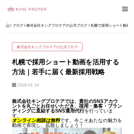
会社概要
ブログ
株式会社キングプロテアの公式ブログ
札幌で採用ショート動画を
特定商取引法の表示
株式会社キングプロテアの公式ブログ
プライバシーポリシー
札幌で採用ショート動画を活用する
利用規約
方法｜若手に届く最新採用戦略
2026.01.14
お問い合わせフォーム
お客様の声
株式会社キングプロテアでは、貴社のSNSアカウ
ントを丸ごとお任せいただき、採用・集客・ブラン
ディングに直結するSNS運用代行
を行っていま
動画制作事例
す。
オンライン相談は無料
です。今こそあたなの魅力を
動画で表現し、拡散しましょう！
ブログ