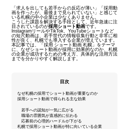
「求人を出しても若手からの反応が薄い」「採用動
画を作ったが、最後まで見られていない」と感じて
いる札幌の中小企業は少なくありません。
こうした課題を解決する手段として、近年急速に注
目されているのが
採用ショート動画
です。
InstagramリールやTikTok、YouTubeショートなど
の短尺動画は、若手世代の情報収集行動と非常に相
性が良く、札幌でも導入する企業が増えています。
本記事では、「採用 ショート動画 札幌」をテーマ
に、なぜショート動画が採用に効果的なのか、札幌
の企業が成功するための考え方、具体的な活用方法
までを分かりやすく解説します。
目次
なぜ札幌の採用でショート動画が重要なのか
採用ショート動画で得られる主な効果
若手への認知が一気に広がる
職場の雰囲気が直感的に伝わる
応募前の心理的ハードルが下がる
札幌で採用ショート動画が特に向いている企業