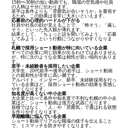
15秒〜30秒の短い動画でも、職場の空気感や社員
の人柄は十分に伝わります。
若手は条件よりも「雰囲気が合いそうか」を重視す
るため、この効果は非常に大きいといえます。
応募前の心理的ハードルが下がる
社員や社長の顔が見えることで、「怖そう」「厳し
そう」といった先入観が薄れます。
結果として、「ちょっと話を聞いてみよう」「応募
してみよう」という行動につながりやすくなりま
す。
札幌で採用ショート動画が特に向いている企業
すべての企業に同じ効果が出るわけではありません
が、特に次のような企業は相性が良い傾向がありま
す。
若手・未経験者を採用したい企業
大学生、20代前半〜後半の若手は、ショート動画
との親和性が非常に高い層です。
アルバイト、インターン、新卒、未経験採用を行っ
ている企業ほど、採用ショート動画の効果を実感し
やすくなります。
知名度が高くない中小企業
大企業と比べて条件や知名度で不利な札幌の中小企
業ほど、ショート動画は強力な武器になります。
規模ではなく、「人」や「雰囲気」で選ばれる状態
を作りやすくなります。
早期離職に悩んでいる企業
ショート動画でリアルな職場の様子を伝えること
で、ミスマッチを防ぎやすくなります。