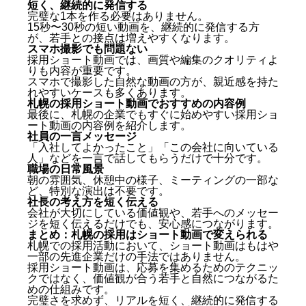
集めるためではなく「選ばれる」ための動画
短く、継続的に発信する
完璧な1本を作る必要はありません。
短く、継続的に発信する
15秒〜30秒の短い動画を、継続的に発信する方
スマホ撮影でも問題ない
が、若手との接点は増えやすくなります。
札幌の採用ショート動画でおすすめの内容例
スマホ撮影でも問題ない
採用ショート動画では、画質や編集のクオリティよ
社員の一言メッセージ
りも内容が重要です。
スマホで撮影した自然な動画の方が、親近感を持た
職場の日常風景
れやすいケースも多くあります。
社長の考え方を短く伝える
札幌の採用ショート動画でおすすめの内容例
まとめ：札幌の採用はショート動画で変えられる
最後に、札幌の企業でもすぐに始めやすい採用ショ
よくある質問（Q&A）
ート動画の内容例を紹介します。
社員の一言メッセージ
「入社してよかったこと」「この会社に向いている
Q. 札幌の中小企業でも採用ショート動画は効果が
人」などを一言で話してもらうだけで十分です。
ありますか？
職場の日常風景
Q. どのSNSで採用ショート動画を出すのが良いで
朝の雰囲気、休憩中の様子、ミーティングの一部な
すか？
ど、特別な演出は不要です。
Q. どれくらいの頻度で投稿すべきですか？
社長の考え方を短く伝える
会社が大切にしている価値観や、若手へのメッセー
ジを短く伝えるだけでも、安心感につながります。
まとめ：札幌の採用はショート動画で変えられる
札幌での採用活動において、ショート動画はもはや
一部の先進企業だけの手法ではありません。
採用ショート動画は、応募を集めるためのテクニッ
クではなく、価値観が合う若手と自然につながるた
めの仕組みです。
完璧さを求めず、リアルを短く、継続的に発信する