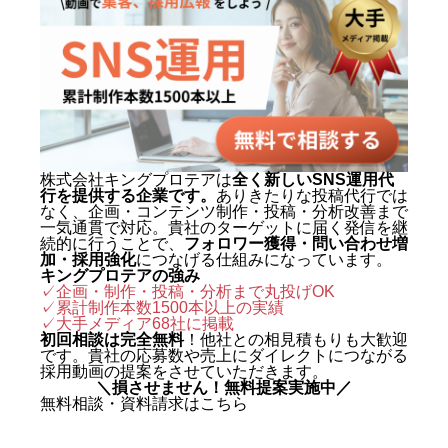
動画制作事例
会社概要
お問い合わせ
株式会社キングプロテアは
全く新しいSNS運用代
行を提供する企業です。
ありきたりな投稿代行では
なく、企画・コンテンツ制作・投稿・分析改善まで
一気通貫で対応。貴社のターゲットに届く発信を継
続的に行うことで、
フォロワー獲得・問い合わせ増
加・採用強化
につなげる仕組みになっています。
キングプロテアの強み
✓企画・制作・投稿・分析まで丸投げOK
✓累計制作本数1500本以上の実績
✓
大手メディア68社に掲載
初回相談は完全無料
！他社との相見積もりも大歓迎
です。貴社の応募数や売上にダイレクトにつながる
採用動画の提案をさせていただきます。
＼損させません！無料提案実施中／
無料相談・資料請求はこちら