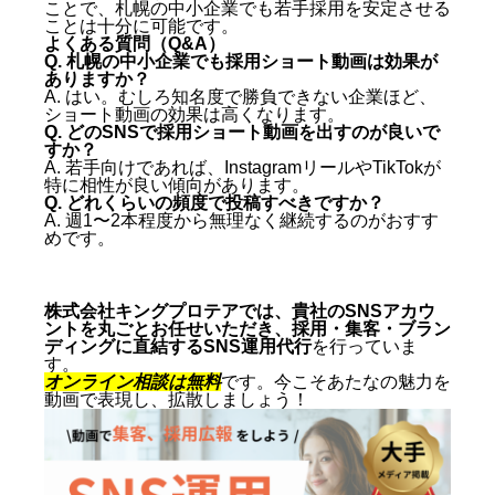
ことで、札幌の中小企業でも若手採用を安定させる
ことは十分に可能です。
よくある質問（Q&A）
Q. 札幌の中小企業でも採用ショート動画は効果が
ありますか？
A. はい。むしろ知名度で勝負できない企業ほど、
ショート動画の効果は高くなります。
Q. どのSNSで採用ショート動画を出すのが良いで
すか？
A. 若手向けであれば、InstagramリールやTikTokが
特に相性が良い傾向があります。
Q. どれくらいの頻度で投稿すべきですか？
A. 週1〜2本程度から無理なく継続するのがおすす
めです。
株式会社キングプロテアでは、貴社のSNSアカウ
ントを丸ごとお任せいただき、採用・集客・ブラン
ディングに直結するSNS運用代行
を行っていま
す。
オンライン相談は無料
です。今こそあたなの魅力を
動画で表現し、拡散しましょう！