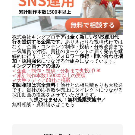
株式会社キングプロテアは
全く新しいSNS運用代
行を提供する企業です。
ありきたりな投稿代行では
なく、企画・コンテンツ制作・投稿・分析改善まで
一気通貫で対応。貴社のターゲットに届く発信を継
続的に行うことで、
フォロワー獲得・問い合わせ増
加・採用強化
につなげる仕組みになっています。
キングプロテアの強み
✓企画・制作・投稿・分析まで丸投げOK
✓累計制作本数1500本以上の実績
✓
大手メディア68社に掲載
初回相談は完全無料
！他社との相見積もりも大歓迎
です。貴社の応募数や売上にダイレクトにつながる
採用動画の提案をさせていただきます。
＼損させません！無料提案実施中／
無料相談・資料請求はこちら