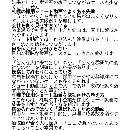
結果として、定着率の改善につながるケースも少な
くありません。
札幌の採用ショート動画でよくある失敗
一方で、やり方を間違えると効果が出にくくなりま
す。よくある失敗例を整理します。
会社を良く見せすぎている
演出過多でキラキラしすぎた動画は、若手に警戒さ
なぜ札幌の採用でショート動画が重要なのか
れやすくなります。
採用ショート動画で得られる主な効果
ショート動画では、作り込んだ映像よりも「リアル
さ」の方が信頼につながります。
若手への認知が一気に広がる
何を伝えたいか分からない
目的が曖昧な動画は、スクロールされて終わりま
職場の雰囲気が直感的に伝わる
す。
応募前の心理的ハードルが下がる
「どんな人に来てほしいのか」「どんな雰囲気の会
札幌で採用ショート動画が特に向いている企業
社なのか」を明確にする必要があります。
投稿して終わりになっている
若手・未経験者を採用したい企業
動画を投稿するだけで、採用ページや応募導線につ
ながっていないケースも多く見られます。
知名度が高くない中小企業
ショート動画はあくまで入口であり、次の行動を必
早期離職に悩んでいる企業
ず用意することが重要です。
札幌の採用ショート動画でよくある失敗
札幌で採用ショート動画を成功させる考え方
ここからは、札幌の中小企業が採用ショート動画で
会社を良く見せすぎている
成果を出すための考え方を解説します。
集めるためではなく「選ばれる」ための動画
何を伝えたいか分からない
採用ショート動画の目的は、無理に応募数を増やす
投稿して終わりになっている
ことではありません。
札幌で採用ショート動画を成功させる考え方
価値観が合う人に届き、「ここで働きたい」と思っ
てもらうことが本質です。