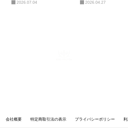
2026.07.04
2026.04.27
ある。AIコンサルティング・AI研
修・自社AIツール開発も手がけ、
勘や感覚ではなくデータと仕組み
で「バズ」を再現する。AI活用に
関する電子書籍も出版している。
株式会社キングプロテア
〒160-0022 東京都新宿区新宿6-29-11 新宿イーストクロスタ
ワー10F
mail：info@kingprotea.jp
会社概要
特定商取引法の表示
プライバシーポリシー
利