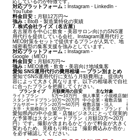
応しているのが特徴です。
対応プラットフォーム：
Instagram・LinkedIn・
YouTube
料金目安：
月額12万円〜
強み：
BtoB・製造業特化の実績
7. 株式会社ライズ（名古屋）
名古屋市を中心に飲食・美容サロン向けのSNS運
用代行を提供している会社。Instagram運用代行と
MEO対策をセットで提供するプランが人気で、地
域密着型の集客支援を強みとしています。
対応プラットフォーム：
Instagram・
Google（MEO）
料金目安：
月額6万円〜
強み：
MEO連携・飲食・美容向け地域集客
愛知 SNS運用代行の費用相場 — プラン別まとめ
愛知でSNS運用代行に支払う月額費用は、提供内
容によって大きく異なります。以下の相場表で自社
に合ったプランを把握してください。
プランタイプ
月額費用の目安
主な対象
ライトプラン
5万〜10万円
個人事業・小規模店舗
投稿管
愛知 SNS運用代行とは何か — 30秒でわかる基礎知識
スタンダードプラン
10万〜20万円
中小企業・複数店舗
ショー
フルサポートプラン
20万〜50万円
複数店舗・法人
複数プ
大手・大規模向け
50万円〜
大手企業・ブランド
戦略設
愛知のSNS市場の現状
愛知県内の中小企業・店舗ビジネスにとって現実的
愛知 SNS運用代行を選ぶ前に確認すべき5つの
な予算帯はスタンダードプラン（月額10万〜20万
KBF（比較軸）
円）です。撮影が含まれるかどうかで料金が大きく
変わるため、見積もり時には「撮影費込みか否か」
愛知 SNS運用代行おすすめ7社比較【2026年最新版】
を必ず確認してください。