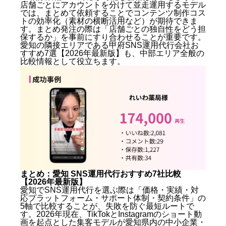
店舗ごとにアカウントを分けて並走運用するモデル
では、まとめて依頼することでコンテンツ制作コス
トの効率化（素材の横断活用など）が期待できま
す。まとめ発注の際は「店舗ごとの独自性をどう担
保するか」を事前にすり合わせることが重要です。
愛知の隣接エリアである
甲府SNS運用代行会社お
すすめ7選【2026年最新版】
も、中部エリア全般の
比較情報として役立ちます。
まとめ：愛知 SNS運用代行おすすめ7社比較
【2026年最新版】
愛知でSNS運用代行を選ぶ際は「価格・実績・対
応プラットフォーム・サポート体制・契約条件」の
5軸で比較することが、失敗を防ぐ最短ルートで
す。2026年現在、TikTokとInstagramのショート動
画を起点とした集客モデルが愛知県内の中小企業・