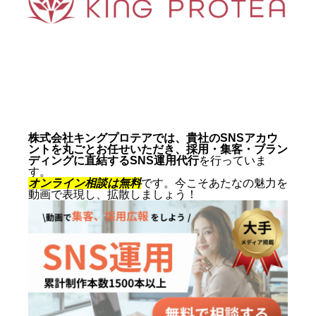
動画制作事例
会社概要
お問い合わせ
株式会社キングプロテアでは、貴社のSNSアカウ
ントを丸ごとお任せいただき、採用・集客・ブラン
ディングに直結するSNS運用代行
を行っていま
す。
オンライン相談は無料
です。今こそあたなの魅力を
動画で表現し、拡散しましょう！