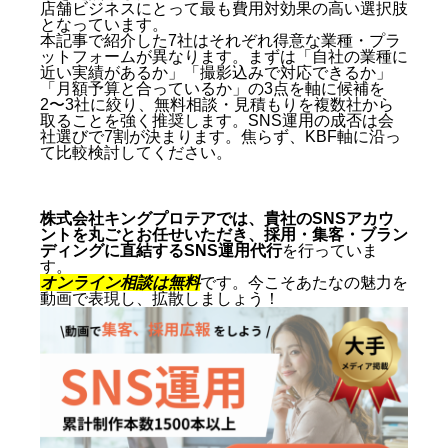
店舗ビジネスにとって最も費用対効果の高い選択肢
となっています。
本記事で紹介した7社はそれぞれ得意な業種・プラ
ットフォームが異なります。まずは「自社の業種に
近い実績があるか」「撮影込みで対応できるか」
「月額予算と合っているか」の3点を軸に候補を
2〜3社に絞り、無料相談・見積もりを複数社から
取ることを強く推奨します。SNS運用の成否は会
社選びで7割が決まります。焦らず、KBF軸に沿っ
て比較検討してください。
株式会社キングプロテアでは、貴社のSNSアカウ
ントを丸ごとお任せいただき、採用・集客・ブラン
ディングに直結するSNS運用代行
を行っていま
す。
オンライン相談は無料
です。今こそあたなの魅力を
動画で表現し、拡散しましょう！