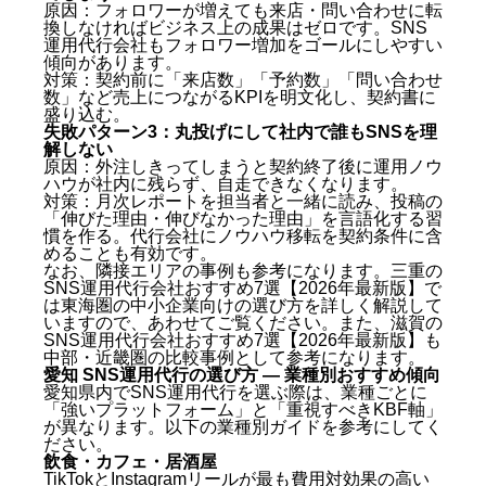
原因：フォロワーが増えても来店・問い合わせに転
ですか？
換しなければビジネス上の成果はゼロです。SNS
Q. TikTokとInstagramのどちらから始めるべきです
運用代行会社もフォロワー増加をゴールにしやすい
か？
傾向があります。
Q. 成果が出なかった場合の返金保証はあります
対策：契約前に「来店数」「予約数」「問い合わせ
数」など売上につながるKPIを明文化し、契約書に
か？
盛り込む。
Q. 複数店舗を持つ場合、まとめて依頼できます
失敗パターン3：丸投げにして社内で誰もSNSを理
か？
解しない
まとめ：愛知 SNS運用代行おすすめ7社比較【2026年
原因：外注しきってしまうと契約終了後に運用ノウ
最新版】
ハウが社内に残らず、自走できなくなります。
対策：月次レポートを担当者と一緒に読み、投稿の
「伸びた理由・伸びなかった理由」を言語化する習
慣を作る。代行会社にノウハウ移転を契約条件に含
めることも有効です。
なお、隣接エリアの事例も参考になります。
三重の
SNS運用代行会社おすすめ7選【2026年最新版】
で
は東海圏の中小企業向けの選び方を詳しく解説して
いますので、あわせてご覧ください。また、
滋賀の
SNS運用代行会社おすすめ7選【2026年最新版】
も
中部・近畿圏の比較事例として参考になります。
愛知 SNS運用代行の選び方 — 業種別おすすめ傾向
愛知県内でSNS運用代行を選ぶ際は、業種ごとに
「強いプラットフォーム」と「重視すべきKBF軸」
が異なります。以下の業種別ガイドを参考にしてく
ださい。
飲食・カフェ・居酒屋
TikTokとInstagramリールが最も費用対効果の高い