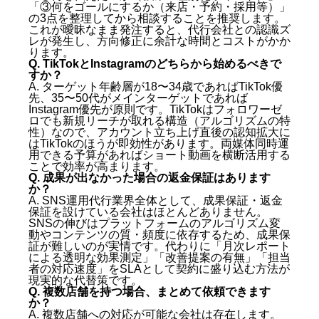
「③何をゴールにするか（来店・予約・採用等）」
の3点を整理してから相談することを推奨します。
これが曖昧なまま発注すると、代行会社との認識ズ
レが発生し、方向修正に余計な時間とコストがかか
ります。
Q. TikTokとInstagramのどちらから始めるべきで
すか？
A. ターゲット年齢層が18〜34歳であればTikTok優
先、35〜50代がメインターゲットであれば
Instagram優先が原則です。TikTokはフォロワーゼ
ロでも新規リーチが取れる構造（アルゴリズムの特
性）なので、アカウント立ち上げ直後の認知拡大に
はTikTokのほうが即効性があります。両媒体同時運
用できる予算があればショート動画を横断活用する
ことで効率が高まります。
Q. 成果が出なかった場合の返金保証はあります
か？
A. SNS運用代行業界全体として、成果保証・返金
保証を設けている会社はほとんどありません。
SNSの伸びはプラットフォームのアルゴリズム変
動やコンテンツの質・頻度に依存するため、成果保
証が難しいのが実情です。代わりに「月次レポート
による透明な効果測定」「改善提案の有無」「担当
者の対応速度」をSLAとして契約に盛り込む方法が
現実的な代替策です。
Q. 複数店舗を持つ場合、まとめて依頼できます
か？
A. 複数店舗への対応が可能な会社は存在します。