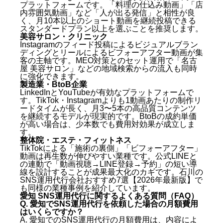
プラットフォームです。「料理の仕込み動画」「店
内雰囲気動画」など「人が出る発信」と相性が良
く、月10本以上のショート動画を継続投稿できる
スタンダードプラン以上を選ぶことを推奨します。
美容サロン・クリニック
Instagramのフィード投稿によるビジュアルブラン
ディングとリールによるビフォーアフター動画が集
客の主軸です。MEO対策とのセット運用で「名古
屋 美容サロン」などの地域検索からの流入も同時
に強化できます。
製造業・BtoB企業
LinkedInとYouTubeが有効なプラットフォームで
す。TikTok・Instagramよりも1動画あたりの制作リ
ードタイムが長く、月3〜5本の高品質コンテンツ
を継続するモデルが現実的です。BtoBの成約単価
が高い場合は、少本数でも費用対効果が成立しま
す。
整体院・エステ・フィットネス
TikTokによる「施術の裏側」「ビフォーアフター」
動画は再生数が伸びやすい業種です。公式LINEと
の連動で「動画視聴→LINE登録→予約」の短い導
線を設計することが成果最大化のカギです。
石川の
SNS運用代行会社おすすめ7選【2026年最新版】
で
も同様の業種事例を紹介しています。
愛知 SNS運用代行に関するよくある質問（FAQ）
Q. 愛知でSNS運用代行を依頼した場合の月額費用
はいくらですか？
A. 愛知でのSNS運用代行の月額費用は、内容によ