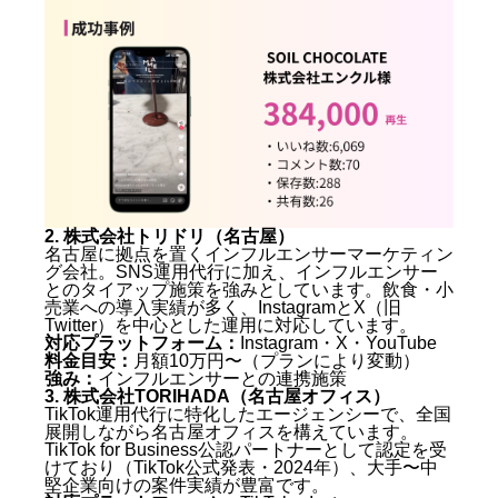
2. 株式会社トリドリ（名古屋）
名古屋に拠点を置くインフルエンサーマーケティン
グ会社。SNS運用代行に加え、インフルエンサー
とのタイアップ施策を強みとしています。飲食・小
売業への導入実績が多く、InstagramとX（旧
Twitter）を中心とした運用に対応しています。
対応プラットフォーム：
Instagram・X・YouTube
料金目安：
月額10万円〜（プランにより変動）
強み：
インフルエンサーとの連携施策
3. 株式会社TORIHADA（名古屋オフィス）
TikTok運用代行に特化したエージェンシーで、全国
展開しながら名古屋オフィスを構えています。
TikTok for Business公認パートナーとして認定を受
けており（TikTok公式発表・2024年）、大手〜中
堅企業向けの案件実績が豊富です。