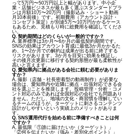
って5万円〜50万円以上と幅があります。中小企
業・店舗ビジネスが最も多く選ぶスタンダードプラ
ンは月額10万〜20万円（撮影込み・ショート動画
月10本前後）です。初期費用（アカウント設計・
コンセプト策定）が別途5万〜10万円かかるケース
もあるため、見積もり時に総費用を確認してくださ
い。
Q. 契約期間はどのくらいが一般的ですか？
A. 業界標準は3か月〜6か月の最低契約期間です。
SNSの効果はアカウント育成に最低3か月かかるた
め、1〜2か月での解約は成果が出る前に終了する
リスクがあります。3か月を目安に効果を検証し、
その後月次更新に移行する契約形態が最も柔軟性が
高いと言えます。
Q. 愛知県内に拠点がある会社に頼む必要がありま
すか？
A. 撮影（店舗・社長密着型の動画制作）が必要な
場合は、愛知県内や近隣に拠点・出張対応できる会
社を選ぶことを推奨します。投稿管理・分析・コメ
ント対応のみであれば全国対応の会社でも問題あり
ません。ただし、地域の文化・商習慣を理解してい
るチームのほうが、ターゲットに刺さるコンテンツ
設計がしやすいという実績上のメリットがありま
す。
Q. SNS運用代行を始める前に準備すべきことは何
ですか？
A. 最低限「①誰に届けたいか（ターゲット）」
「②何を伝えたいか（強み・差別化ポイント）」