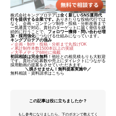
株式会社キングプロテアは
全く新しいSNS運用代
行を提供する企業です。
ありきたりな投稿代行では
なく、企画・コンテンツ制作・投稿・分析改善まで
一気通貫で対応。貴社のターゲットに届く発信を継
続的に行うことで、
フォロワー獲得・問い合わせ増
加・採用強化
につなげる仕組みになっています。
キングプロテアの強み
✓企画・制作・投稿・分析まで丸投げOK
✓累計制作本数1500本以上の実績
✓
大手メディア68社に掲載
初回相談は完全無料
！他社との相見積もりも大歓迎
です。貴社の応募数や売上にダイレクトにつながる
採用動画の提案をさせていただきます。
＼損させません！無料提案実施中／
無料相談・資料請求はこちら
この記事は役に立ちましたか？
もし参考になりましたら、下のボタンで教えてく