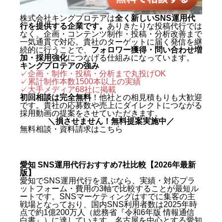
株式会社キングプロテアは
全く新しいSNS運用代
行を提供する企業です。
ありきたりな投稿代行では
なく、企画・コンテンツ制作・投稿・分析改善まで
一気通貫で対応。貴社のターゲットに届く発信を継
続的に行うことで、
フォロワー獲得・問い合わせ増
加・採用強化
につなげる仕組みになっています。
キングプロテアの強み
✓企画・制作・投稿・分析まで丸投げOK
✓累計制作本数1500本以上の実績
✓
大手メディア68社に掲載
初回相談は完全無料
！他社との相見積もりも大歓迎
です。貴社の応募数や売上にダイレクトにつながる
採用動画の提案をさせていただきます。
＼損させません！無料提案実施中／
無料相談・資料請求はこちら
愛知 SNS運用代行おすすめ7社比較【2026年最新
版】
愛知でSNS運用代行を選ぶなら、実績・対応プラ
ットフォーム・費用の3軸で比較することが最短ル
ートです。SNSマーケティングはすでに集客の主
戦場となっており、国内SNS利用者数は2025年時
点で約1億200万人（総務省『令和6年版 情報通信
白書』）に達しています。名古屋を中心とする愛知