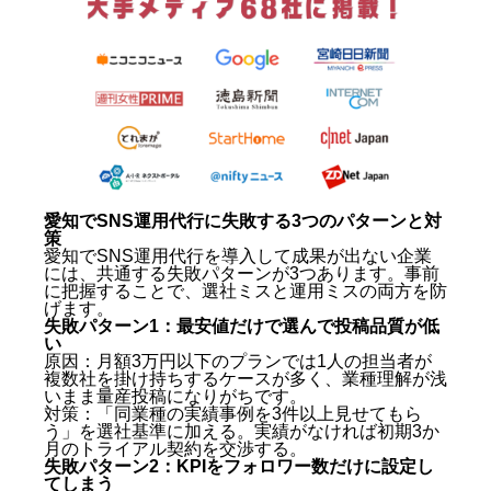
1. 株式会社キングプロテア
2. 株式会社トリドリ（名古屋）
3. 株式会社TORIHADA（名古屋オフィス）
4. 株式会社サムライ（名古屋）
5. 株式会社アイム（名古屋）
6. 株式会社ジェネシスコミュニケーションズ（名古
屋）
7. 株式会社ライズ（名古屋）
愛知 SNS運用代行の費用相場 — プラン別まとめ
愛知でSNS運用代行に失敗する3つのパターンと対策
愛知 SNS運用代行の選び方 — 業種別おすすめ傾向
愛知でSNS運用代行に失敗する3つのパターンと対
策
飲食・カフェ・居酒屋
愛知でSNS運用代行を導入して成果が出ない企業
には、共通する失敗パターンが3つあります。事前
美容サロン・クリニック
に把握することで、選社ミスと運用ミスの両方を防
製造業・BtoB企業
げます。
整体院・エステ・フィットネス
失敗パターン1：最安値だけで選んで投稿品質が低
愛知 SNS運用代行に関するよくある質問（FAQ）
い
原因：月額3万円以下のプランでは1人の担当者が
複数社を掛け持ちするケースが多く、業種理解が浅
Q. 愛知でSNS運用代行を依頼した場合の月額費用
いまま量産投稿になりがちです。
はいくらですか？
対策：「同業種の実績事例を3件以上見せてもら
Q. 契約期間はどのくらいが一般的ですか？
う」を選社基準に加える。実績がなければ初期3か
Q. 愛知県内に拠点がある会社に頼む必要がありま
月のトライアル契約を交渉する。
すか？
失敗パターン2：KPIをフォロワー数だけに設定し
てしまう
Q. SNS運用代行を始める前に準備すべきことは何