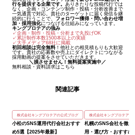
行を提供する企業です。
ありきたりな投稿代行では
グジャパン。執行役員を2年間務
なく、企画・コンテンツ制作・投稿・分析改善まで
め、AIO対策（AI検索最適化）を
一気通貫で対応。貴社のターゲットに届く発信を継
続的に行うことで、
フォロワー獲得・問い合わせ増
はじめとする最先端のAIマーケテ
加・採用強化
につなげる仕組みになっています。
キングプロテアの強み
ィングを実戦の現場で体得した。
✓企画・制作・投稿・分析まで丸投げOK
✓累計制作本数1500本以上の実績
2024年に株式会社キングプロテア
✓
大手メディア68社に掲載
を創業。 実績は数字で裏づけられ
初回相談は完全無料
！他社との相見積もりも大歓迎
です。貴社の応募数や売上にダイレクトにつながる
ている。SNS運用代行事業では、
採用動画の提案をさせていただきます。
＼損させません！無料提案実施中／
自社アカウントを「札幌 SNS運用
無料相談・資料請求はこちら
代行会社 おすすめ」で立ち上げわ
ずか1ヶ月で検索1位を獲得。Goo
関連記事
gleニュースをはじめ大手メディア
68社に掲載され、北海道有数の運
用実績を誇る。 強みは、SNSの企
画・撮影・編集・運用をワンスト
株式会社キングプロテアの公式ブログ
株式会社キングプロテアの
ップで回しながら、そこにAIを掛
小松のSNS運用代行会社おすす
札幌のSNS会社を徹底
け合わせて成果を伸ばす実装力に
め5選【2025年最新】
用・選び方・おすすめ