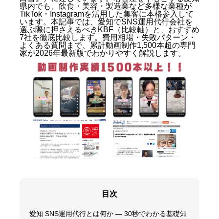
県内でも、飲食・美容・製造業など多様な業種が
TikTok・Instagramを活用した集客に本格参入して
います。本記事では、愛知でSNS運用代行会社を
選ぶ際に押さえるべきKBF（比較軸）と、おすすめ
7社を徹底比較します。費用相場・失敗パターン・
よくある質問まで、累計動画制作1,500本超の専門
家が2026年最新版でわかりやすく解説します。
目次
愛知 SNS運用代行とは何か — 30秒でわかる基礎知