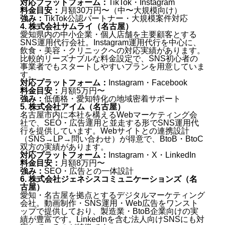
対応プラットフォーム：
TikTok・Instagram
料金目安：
月額30万円〜（中〜大規模向け）
強み：
TikTok公認パートナー・大規模案件対応
4. 株式会社サムライ（名古屋）
愛知県内の中小企業・個人店舗を主要顧客とする
SNS運用代行会社。Instagram運用代行を中心に、
飲食・美容・クリニックへの対応実績があります。
比較的リーズナブルな料金設定で、SNS初心者の
事業者でもスタートしやすいプランを用意していま
す。
対応プラットフォーム：
Instagram・Facebook
料金目安：
月額5万円〜
強み：
低価格・愛知特化の地域密着サポート
5. 株式会社アイム（名古屋）
名古屋市内に本社を構えるWebマーケティング会
社で、SEO・広告運用と並走する形でSNS運用代
行を提供しています。Webサイトとの連携設計
（SNS→LP→問い合わせ）が得意で、BtoB・BtoC
双方の実績があります。
対応プラットフォーム：
Instagram・X・LinkedIn
料金目安：
月額8万円〜
強み：
SEO・広告との一体設計
6. 株式会社ジェネシスコミュニケーションズ（名
古屋）
愛知・名古屋を拠点とするデジタルマーケティング
会社。動画制作・SNS運用・Web広告をワンスト
ップで提供しており、製造業・BtoB企業向けの実
績が豊富です。LinkedInを含む法人向けSNSにも対