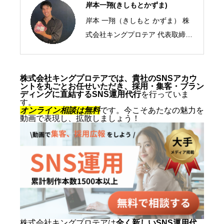
岸本一翔(きしもとかずま)
岸本 一翔（きしもと かずま） 株
式会社キングプロテア 代表取締役
CEO／SNSマーケティング・ショ
ート動画の専門家 2005年、札幌
市生まれ。10代からSNSマーケテ
株式会社キングプロテアでは、貴社のSNSアカウ
ントを丸ごとお任せいただき、採用・集客・ブラン
ィングの最前線に立ち、ショート
ディングに直結するSNS運用代行
を行っていま
す。
動画を軸にした集客・ブランディ
オンライン相談は無料
です。今こそあたなの魅力を
動画で表現し、拡散しましょう！
ングを専門とする。SNS運用代行
およびショート動画制作では累計
1,500本以上を手がけ、再生され
る動画の型と、フォロワーを「指
名・来店・売上」へ変える設計に
定評がある。 キャリアの原点は、
札幌でも有数のAI先進企業・株式
会社エグゼクティブマーケティン
株式会社キングプロテアは
全く新しいSNS運用代