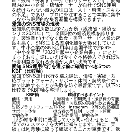
画・投稿・分析まで一括で担うサービスです。愛知
県内の中小企業・店舗オーナーが自社でSNS運用
を続けられない最大の理由は「人手・時間・スキル
の不足」であり、プロに外注することで本業に集中
しながら継続的な集客基盤を構築できます。
愛知のSNS市場の現状
愛知県の事業所数は約27万か所（総務省・経済セ
ンサス2021年）で、全国3位の経済規模を誇りま
す。製造業だけでなく飲食・美容・サービス業の密
度も高く、SNSによる差別化競争が激化していま
す。中小企業のSNS活用率は全国平均で約39%
（中小企業庁『2023年版中小企業白書』）にとど
まっており、逆にいえば今すぐ本格参入できれば先
行者利益を取れる余地が大きい状態です。
愛知 SNS運用代行を選ぶ前に確認すべき5つの
KBF（比較軸）
愛知でSNS運用代行を選ぶ際は、価格・実績・対
応プラットフォーム・サポート体制・契約条件の5
軸で比較することが失敗を防ぐ最善策です。以下の
比較表でKBF軸を整理します。
KBF軸
確認すべきポイント
価格・費用
月額料金・初期費用・撮影費の有無
月額5
実績
同業種・同規模の実績件数と再生数
同業種
対応プラットフォーム
TikTok・Instagram・X等の対応範囲
自社タ
サポート体制
担当者の専任制・レポート頻度
月次レ
契約条件
最低契約期間・解約条件
3か月
上記5軸を事前に整理してから問い合わせると、商
談でのミスマッチを大幅に減らせます。特に「実
績」は同業種に絞って確認することが重要です。飲