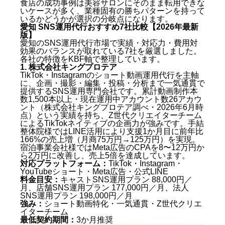
食店の成功事例は美容サロンにそのまま転用できな
いケースが多く、業種固有の勝ちパターンを持って
いるかどうかが選択の分岐点になります。
愛知 SNS運用代行おすすめ7社比較【2026年最新
版】
愛知のSNS運用代行市場で実績・対応力・費用対
効果のバランスが取れている7社を厳選しました。
各社の特徴をKBF軸で整理しています。
1. 株式会社キングプロテア
TikTok・Instagramのショート動画運用代行を主軸
に、企画・撮影・編集・投稿・分析まで一気通貫で
提供するSNS運用専門会社です。累計動画制作本
数1,500本以上・現在運用中アカウント数26アカウ
ント（株式会社キングプロテア調べ・2026年6月時
点）という実績を持ち、Z世代クリエイターチーム
によるTikTokネイティブの企画力が強みです。手結
整体院様ではLINE活用により支援1か月目に前年比
166%の売上増（月商75万円→125万円）を実現。
宿泊事業会社様ではMeta広告のCPAを8〜12万円か
ら2万円に改善し、売上5倍を達成しています。
対応プラットフォーム：
TikTok・Instagram・
YouTubeショート・Meta広告・公式LINE
料金目安：
キャストSNS運用プラン 88,000円／
月、店舗SNS運用プラン 177,000円／月、法人
SNS運用プラン 198,000円／月
強み：
ショート動画特化・一気通貫・Z世代クリエ
イターチーム
最低契約期間：
3か月推奨