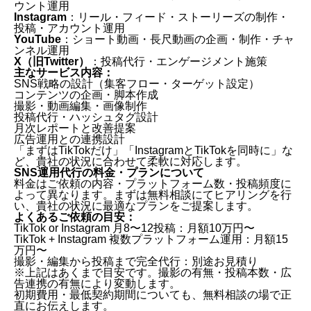
ウント運用
Instagram
：リール・フィード・ストーリーズの制作・
投稿・アカウント運用
YouTube
：ショート動画・長尺動画の企画・制作・チャ
ンネル運用
X（旧Twitter）
：投稿代行・エンゲージメント施策
主なサービス内容：
SNS戦略の設計（集客フロー・ターゲット設定）
コンテンツの企画・脚本作成
撮影・動画編集・画像制作
投稿代行・ハッシュタグ設計
月次レポートと改善提案
広告運用との連携設計
「まずはTikTokだけ」「InstagramとTikTokを同時に」な
ど、貴社の状況に合わせて柔軟に対応します。
SNS運用代行の料金・プランについて
料金はご依頼の内容・プラットフォーム数・投稿頻度に
よって異なります。まずは無料相談にてヒアリングを行
い、貴社の状況に最適なプランをご提案します。
よくあるご依頼の目安：
TikTok or Instagram 月8〜12投稿：月額10万円〜
TikTok + Instagram 複数プラットフォーム運用：月額15
万円〜
撮影・編集から投稿まで完全代行：別途お見積り
※上記はあくまで目安です。撮影の有無・投稿本数・広
告連携の有無により変動します。
初期費用・最低契約期間についても、無料相談の場で正
直にお伝えします。