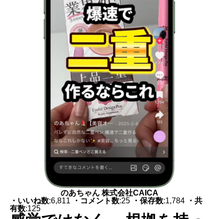
のあちゃん 株式会社CAICA
・いいね数
:6,811
・コメント数
:25
・保存数
:1,784
・共
有数
:125