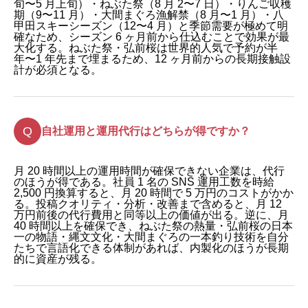
旬〜5 月上旬）・ねぶた祭（8 月 2〜7 日）・りんご収穫
期（9〜11 月）・大間まぐろ漁解禁（8 月〜1 月）・八
甲田スキーシーズン（12〜4 月）と季節需要が極めて明
確なため、シーズン 6 ヶ月前から仕込むことで効果が最
大化する。ねぶた祭・弘前桜は世界的人気で予約が半
年〜1 年先まで埋まるため、12 ヶ月前からの長期接触設
計が必須となる。
自社運用と運用代行はどちらが得ですか？
月 20 時間以上の運用時間が確保できない企業は、代行
のほうが得である。社員 1 名の SNS 運用工数を時給
2,500 円換算すると、月 20 時間で 5 万円のコストがかか
る。投稿クオリティ・分析・改善まで含めると、月 12
万円前後の代行費用と同等以上の価値が出る。逆に、月
40 時間以上を確保でき、ねぶた祭の熱量・弘前桜の日本
一の物語・縄文文化・大間まぐろの一本釣り技術を自分
たちで言語化できる体制があれば、内製化のほうが長期
的に資産が残る。