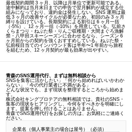
最低契約期間 3 ヶ月、以降は月単位で更新可能である。
途中解約は当月末日までの申告で翌月解約が成立する仕
組みになっており、違約金は発生しない。SNS 運用は最
低 3 ヶ月の改善サイクルが必要なため、初回のみ 3 ヶ月
縛りを設けている。長期契約による割引は 6 ヶ月一括
（-5%）、12 ヶ月一括（-10%）を用意している。弘前さ
くらまつり・ねぶた祭・りんご収穫期・大間まぐろ漁解
禁・八甲田スキーシーズンに合わせるなら、シーズン 6
ヶ月前からの契約を強くおすすめしている。ねぶた祭・
弘前桜目当てのインバウンド客は半年〜1 年前から旅程
を組むため、12 ヶ月契約が最も効果が出やすい。
青森のSNS運用代行、まずは無料相談から
SNSを集客に活かしたい」「何から始めればいいかわか
らない」「今の代行業者に不満がある」
どんな状況でも、まず現状を整理するところから始めま
す。
株式会社キングプロテアの無料相談では、貴社のSNS・
集客の現状をヒアリングし、今何をすべきかを明確にし
ます。提案を押し付けることはありません。
青森でSNS運用代行をお探しの方は、お気軽にご連絡く
ださい。
企業名（個人事業主の場合は屋号）（必須）