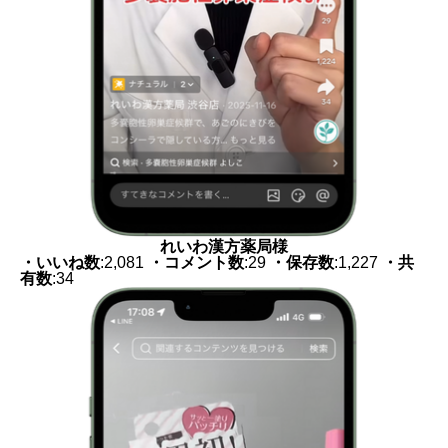
れいわ漢方薬局様
・いいね数
:2,081
・コメント数
:29
・保存数
:1,227
・共
有数
:34