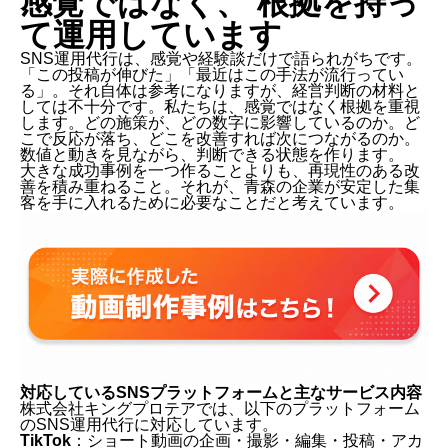
感覚ではなく、 根拠を持っ
て運用しています
SNS運用代行は、感覚や経験談だけで語られがちです。
「この投稿が伸びた」「最近はこの手法が流行ってい
る」。それ自体は参考になりますが、経営判断の材料と
しては不十分です。私たちは、感覚ではなく根拠を重視
します。どの施策が、どの数字に影響しているのか。ど
こで反応が落ち、どこを改善すれば次につながるのか。
数値と動きを見ながら、判断できる状態を作ります。
大きな成功事例を一つ作ることよりも、再現性のある改
善を積み重ねること。それが、青森の企業が安定した集
客を手に入れるために必要なことだと考えています。
対応しているSNSプラットフォームと主なサービス内容
株式会社キングプロテアでは、以下のプラットフォーム
のSNS運用代行に対応しています。
TikTok
：ショート動画の企画・撮影・編集・投稿・アカ