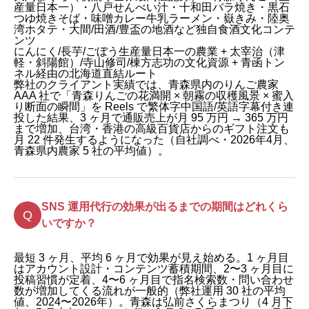
産量日本一）・八戸せんべい汁・十和田バラ焼き・黒石
つゆ焼きそば・味噌カレー牛乳ラーメン・嶽きみ・陸奥
湾ホタテ・大間/田酒/豊盃の地酒など独自食酒文化コンテ
ンツ
にんにく/長芋/ごぼう生産量日本一の農業 + 太宰治（津
軽・斜陽館）/寺山修司/棟方志功の文化資源 + 青函トン
ネル経由の北海道直結ルート
弊社のクライアント実績では、青森県内のりんご農家
AAA 社で「青森りんごの花満開 × 朝霧の収穫風景 × 蜜入
り断面の瞬間」を Reels で繁体字中国語/英語字幕付き連
投した結果、3 ヶ月で通販売上が月 95 万円 → 365 万円
まで増加、台湾・香港の高級百貨店からのギフト注文も
月 22 件発生するようになった（自社調べ・2026年4月、
青森県内農家 5 社の平均値）。
SNS 運用代行の効果が出るまでの期間はどれくら
いですか？
最短 3 ヶ月、平均 6 ヶ月で効果が見え始める。1 ヶ月目
はアカウント設計・コンテンツ蓄積期間、2〜3 ヶ月目に
投稿習慣が定着、4〜6 ヶ月目で指名検索数・問い合わせ
数が増加してくる流れが一般的（弊社運用 30 社の平均
値、2024〜2026年）。青森は弘前さくらまつり（4 月下