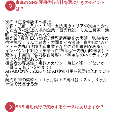
青森の SNS 運用代行会社を選ぶときのポイント
は？
次の 6 点を確認すべきだ。
青森・弘前・八戸・大間・五所川原エリアの実績：少な
くとも 5 社以上の県内企業・観光施設・りんご農家・漁
師・蔵元の案件があるか
観光業 / 農業 EC / 漁業 / 世界遺産観光の実績：弘前桜の
宿泊施設・りんご農家・大間まぐろ漁師・白神山地ガイ
ド・三内丸山遺跡周辺事業者などの運用事例があるか
インバウンド対応：英語（白神山地/三内丸山欧米客）・
繁体字中国語（弘前桜台湾客）・韓国語のネイティブチ
ェック体制があるか
担当者の専属性：複数アカウント兼任が多すぎないか
（目安 1 名 3〜5 社まで）
AI / AIO 対応：2026 年は AI 検索引用も視野に入れている
か
契約期間の柔軟性：6 ヶ月以上の縛りはリスク、3 ヶ月
単位で見直せるか
SNS 運用代行で失敗するケースはありますか？