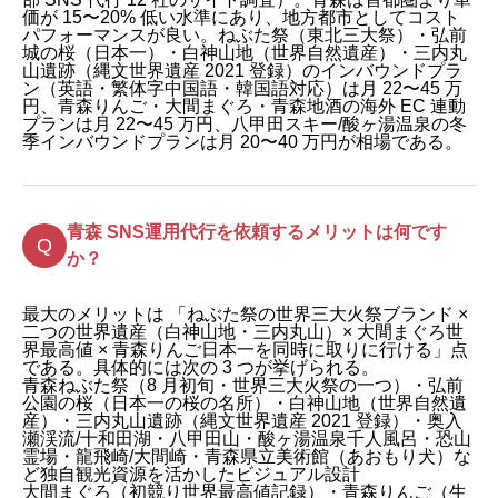
価が 15〜20% 低い水準にあり、地方都市としてコスト
パフォーマンスが良い。ねぶた祭（東北三大祭）・弘前
城の桜（日本一）・白神山地（世界自然遺産）・三内丸
山遺跡（縄文世界遺産 2021 登録）のインバウンドプラ
ン（英語・繁体字中国語・韓国語対応）は月 22〜45 万
円、青森りんご・大間まぐろ・青森地酒の海外 EC 連動
プランは月 22〜45 万円、八甲田スキー/酸ヶ湯温泉の冬
季インバウンドプランは月 20〜40 万円が相場である。
青森 SNS運用代行を依頼するメリットは何です
か？
最大のメリットは 「ねぶた祭の世界三大火祭ブランド ×
二つの世界遺産（白神山地・三内丸山）× 大間まぐろ世
界最高値 × 青森りんご日本一を同時に取りに行ける」点
である。具体的には次の 3 つが挙げられる。
青森ねぶた祭（8 月初旬・世界三大火祭の一つ）・弘前
公園の桜（日本一の桜の名所）・白神山地（世界自然遺
産）・三内丸山遺跡（縄文世界遺産 2021 登録）・奥入
瀬渓流/十和田湖・八甲田山・酸ヶ湯温泉千人風呂・恐山
霊場・龍飛崎/大間崎・青森県立美術館（あおもり犬）な
ど独自観光資源を活かしたビジュアル設計
大間まぐろ（初競り世界最高値記録）・青森りんご（生