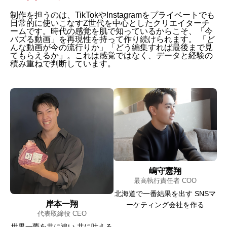
制作を担うのは、TikTokやInstagramをプライベートでも
日常的に使いこなすZ世代を中心としたクリエイターチ
ームです。時代の感覚を肌で知っているからこそ、「今
バズる動画」を再現性を持って作り続けられます。 「ど
んな動画が今の流行りか」「どう編集すれば最後まで見
てもらえるか」。これは感覚ではなく、データと経験の
積み重ねで判断しています。
嶋守憲翔
最高執行責任者 COO
北海道で一番結果を出す SNSマ
岸本一翔
ーケティング会社を作る
代表取締役 CEO
世界一夢を共に追い 共に叶える