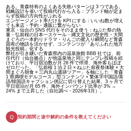
ある。青森特有のよくある失敗パターンは 3 つである。
戦略設計を省いて投稿代行から入る：ブランド軸が定ま
らず投稿の方向性がぶれる
エンゲージメント率だけを KPI にする：いいね数が増え
ても来店・予約・通販に繋がらない
東京・仙台の SNS 代行をそのまま使う：ねぶた祭の熱
量・弘前桜の日本一スケール・縄文文化の歴史性・大間
まぐろの一本釣りドラマ・りんごの蜜入り瞬間など青森
固有の物語を活かせず、コンテンツが「ありふれた地方
観光投稿」化する
弊社が引き継いだ青森県内の温泉旅館 BBB 社では、前
任代行（仙台拠点）が他温泉地と同じテンプレ投稿を続
けており、平日宿泊数が月 28 件で停滞、海外客もほぼ
ゼロだった。「弘前桜 1 泊 2 日 × ねぶた前夜祭体験 × 大
間まぐろ朝食 × 三内丸山遺跡ツアー」を軸にした「青森
1 県満喫モデルコース」型コンテンツ + 繁体字中国語/英
語/韓国語キャプション併記に切り替えた結果、3 ヶ月で
平日宿泊が月 65 件、海外インバウンド比率が 3% →
24% まで上昇した（自社調べ・2026年3月）。
契約期間と途中解約の条件を教えてください