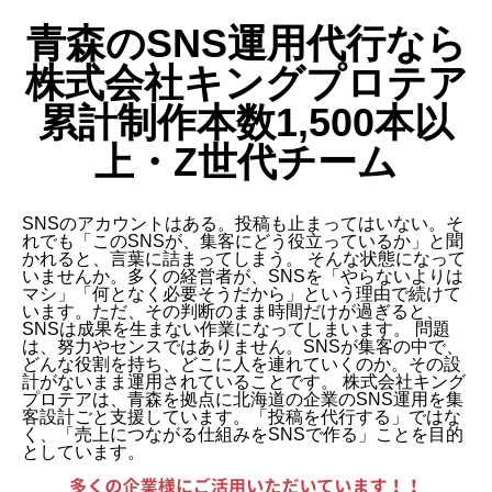
青森のSNS運用代行なら
株式会社キングプロテア
動画制作事例
会社概要
お問い合わせ
累計制作本数1,500本以
上・Z世代チーム
SNSのアカウントはある。投稿も止まってはいない。そ
れでも「このSNSが、集客にどう役立っているか」と聞
かれると、言葉に詰まってしまう。 そんな状態になって
いませんか。多くの経営者が、SNSを「やらないよりは
マシ」「何となく必要そうだから」という理由で続けて
います。ただ、その判断のまま時間だけが過ぎると、
SNSは成果を生まない作業になってしまいます。 問題
は、努力やセンスではありません。SNSが集客の中で、
どんな役割を持ち、どこに人を連れていくのか。その設
計がないまま運用されていることです。 株式会社キング
プロテアは、青森を拠点に北海道の企業のSNS運用を集
客設計ごと支援しています。「投稿を代行する」ではな
く、「売上につながる仕組みをSNSで作る」ことを目的
としています。