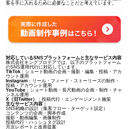
客を手に入れるために必要なことだと考えています。
対応しているSNSプラットフォームと主なサービス内容
株式会社キングプロテアでは、以下のプラットフォーム
のSNS運用代行に対応しています。
TikTok
：ショート動画の企画・撮影・編集・投稿・アカ
ウント運用
Instagram
：リール・フィード・ストーリーズの制作・
投稿・アカウント運用
YouTube
：ショート動画・長尺動画の企画・制作・チャ
ンネル運用
X（旧Twitter）
：投稿代行・エンゲージメント施策
主なサービス内容：
SNS戦略の設計（集客フロー・ターゲット設定）
コンテンツの企画・脚本作成
撮影・動画編集・画像制作
投稿代行・ハッシュタグ設計
月次レポートと改善提案