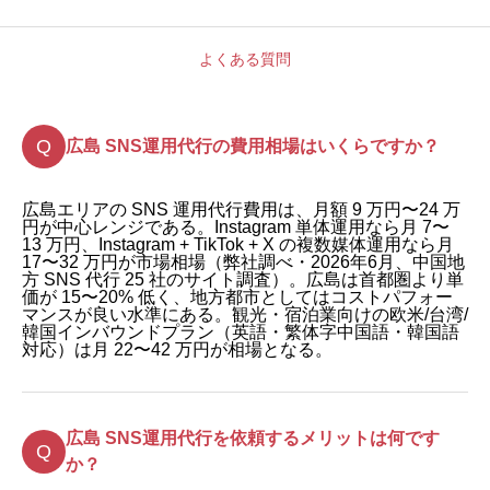
よくある質問
広島 SNS運用代行の費用相場はいくらですか？
広島エリアの SNS 運用代行費用は、月額 9 万円〜24 万
円が中心レンジである。Instagram 単体運用なら月 7〜
13 万円、Instagram + TikTok + X の複数媒体運用なら月
17〜32 万円が市場相場（弊社調べ・2026年6月、中国地
方 SNS 代行 25 社のサイト調査）。広島は首都圏より単
価が 15〜20% 低く、地方都市としてはコストパフォー
マンスが良い水準にある。観光・宿泊業向けの欧米/台湾/
韓国インバウンドプラン（英語・繁体字中国語・韓国語
対応）は月 22〜42 万円が相場となる。
広島 SNS運用代行を依頼するメリットは何です
か？