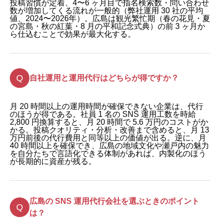
投稿習慣が定着、4〜6 ヶ月目で指名検索数・問い合わせ
数が増加してくる流れが一般的（弊社運用 30 社の平均
値、2024〜2026年）。広島は観光繁忙期（春の花見・夏
の宮島・秋の紅葉・8 月の平和記念式典）の前 3 ヶ月か
ら仕込むことで効果が最大化する。
自社運用と運用代行はどちらが得ですか？
月 20 時間以上の運用時間が確保できない企業は、代行
のほうが得である。社員 1 名の SNS 運用工数を時給
2,800 円換算すると、月 20 時間で 5.6 万円のコストがか
かる。投稿クオリティ・分析・改善まで含めると、月 13
万円前後の代行費用と同等以上の価値が出る。逆に、月
40 時間以上を確保でき、広島の地域文化や瀬戸内の魅力
を自分たちで言語化できる体制があれば、内製化のほう
が長期的に資産が残る。
広島の SNS 運用代行会社を選ぶときのポイント
は？