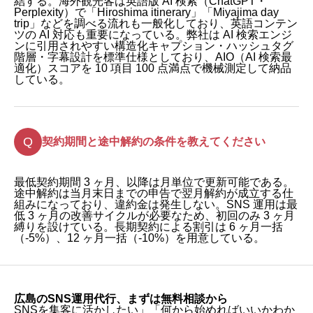
結する。海外観光客は英語版 AI 検索（ChatGPT・
Perplexity）で「Hiroshima itinerary」「Miyajima day
trip」などを調べる流れも一般化しており、英語コンテン
ツの AI 対応も重要になっている。弊社は AI 検索エンジ
ンに引用されやすい構造化キャプション・ハッシュタグ
階層・字幕設計を標準仕様としており、AIO（AI 検索最
適化）スコアを 10 項目 100 点満点で機械測定して納品
している。
契約期間と途中解約の条件を教えてください
最低契約期間 3 ヶ月、以降は月単位で更新可能である。
途中解約は当月末日までの申告で翌月解約が成立する仕
組みになっており、違約金は発生しない。SNS 運用は最
低 3 ヶ月の改善サイクルが必要なため、初回のみ 3 ヶ月
縛りを設けている。長期契約による割引は 6 ヶ月一括
（-5%）、12 ヶ月一括（-10%）を用意している。
広島のSNS運用代行、まずは無料相談から
SNSを集客に活かしたい」「何から始めればいいかわか