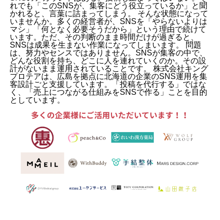
れでも「このSNSが、集客にどう役立っているか」と聞
かれると、言葉に詰まってしまう。 そんな状態になって
いませんか。多くの経営者が、SNSを「やらないよりは
マシ」「何となく必要そうだから」という理由で続けて
います。ただ、その判断のまま時間だけが過ぎると、
SNSは成果を生まない作業になってしまいます。 問題
は、努力やセンスではありません。SNSが集客の中で、
どんな役割を持ち、どこに人を連れていくのか。その設
計がないまま運用されていることです。 株式会社キング
プロテアは、広島を拠点に北海道の企業のSNS運用を集
客設計ごと支援しています。「投稿を代行する」ではな
く、「売上につながる仕組みをSNSで作る」ことを目的
としています。