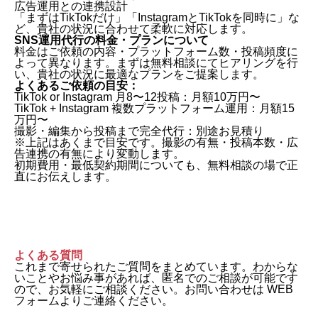
広告運用との連携設計
「まずはTikTokだけ」「InstagramとTikTokを同時に」な
ど、貴社の状況に合わせて柔軟に対応します。
SNS運用代行の料金・プランについて
料金はご依頼の内容・プラットフォーム数・投稿頻度に
よって異なります。まずは無料相談にてヒアリングを行
い、貴社の状況に最適なプランをご提案します。
よくあるご依頼の目安：
TikTok or Instagram 月8〜12投稿：月額10万円〜
TikTok + Instagram 複数プラットフォーム運用：月額15
万円〜
撮影・編集から投稿まで完全代行：別途お見積り
※上記はあくまで目安です。撮影の有無・投稿本数・広
告連携の有無により変動します。
初期費用・最低契約期間についても、無料相談の場で正
直にお伝えします。
よくある質問
これまで寄せられたご質問をまとめています。わからな
いことやお悩み事があれば、匿名でのご相談が可能です
ので、お気軽にご相談ください。お問い合わせは WEB
フォームよりご連絡ください。