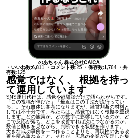
のあちゃん 株式会社CAICA
・いいね数
:6,811
・コメント数
:25
・保存数
:1,784
・共
有数
:125
感覚ではなく、 根拠を持っ
て運用しています
SNS運用代行は、感覚や経験談だけで語られがちです。
「この投稿が伸びた」「最近はこの手法が流行ってい
る」。それ自体は参考になりますが、経営判断の材料と
しては不十分です。私たちは、感覚ではなく根拠を重視
します。どの施策が、どの数字に影響しているのか。ど
こで反応が落ち、どこを改善すれば次につながるのか。
数値と動きを見ながら、判断できる状態を作ります。
大きな成功事例を一つ作ることよりも、再現性のある改
善を積み重ねること。それが、広島の企業が安定した集