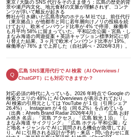
東京 / 大阪の SNS 代行をそのまま使う：広島の歴史的背
景や瀬戸内文化、地元食材の文脈が理解されず、コンテ
ンツが浮いて離反が起きる
弊社が引き継いだ広島市内のホテル M 社では、前任代行
（東京拠点）が他都市と同じ若年層向けノリの投稿を続
けており、欧米インバウンド比率が 4% で停滞、稼働率
も月平均 58% に留まっていた。平和記念公園・宮島・し
まなみ海道の周遊提案 + 英語キャプション標準対応に切
り替えた結果、3 ヶ月で欧米インバウンド比率が 19%、
稼働率が 76% まで上昇した（自社調べ・2026年3月）。
広島 SNS運用代行で AI 検索（AI Overviews /
ChatGPT）にも対応できますか？
対応必須の時代に入っている。2026 年時点で Google の
検索クエリの 48% に AI Overviews が表示されており、
AI 検索の引用元としては YouTube が 1 位（引用シェア
26.4%）、Instagram が 4 位（同 6.2%）を占めている
（出典：Ahrefs Brand Radar 2026年4月）。「広島 お好
み焼き 名店」「宮島 アクセス」「広島 観光 1 泊」「し
まなみ海道 サイクリング」「広島 ホテル 平和公園」な
ど地名 + ジャンルで AI に質問される機会が急増してお
り、AI に引用される設計が予約・来店・問い合わせに直