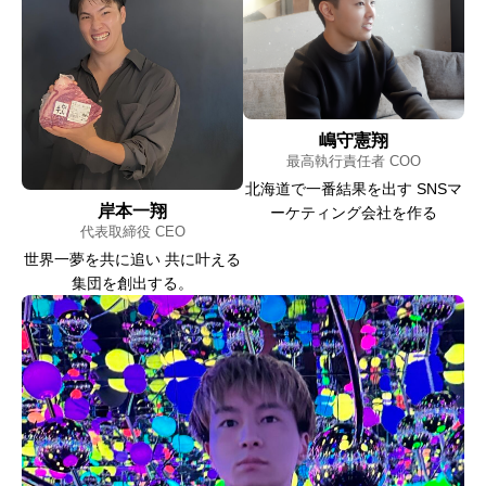
嶋守憲翔
最高執行責任者 COO
北海道で一番結果を出す SNSマ
岸本一翔
ーケティング会社を作る
代表取締役 CEO
世界一夢を共に追い 共に叶える
集団を創出する。