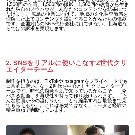
1,500回の企画、1,500回の撮影、1,500回の改善から生ま
れた独自のノウハウが、あなたのコンテンツを結果につ
なげます。 広島の企業に向けて、地域の文化や季節感を
理解した上でコンテンツを設計することが私たちの強み
です。全国対応のSNS代行会社にはできない、北海道な
らではの訴求を実現します。
2. SNSをリアルに使いこなすZ世代クリ
エイターチーム
制作を担うのは、TikTokやInstagramをプライベートでも
日常的に使いこなすZ世代を中心としたクリエイターチ
ームです。時代の感覚を肌で知っているからこそ、「今
バズる動画」を再現性を持って作り続けられます。 「ど
んな動画が今の流行りか」「どう編集すれば最後まで見
てもらえるか」。これは感覚ではなく、データと経験の
積み重ねで判断しています。