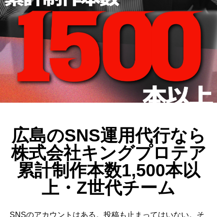
動画制作事例
会社概要
お問い合わせ
広島のSNS運用代行なら
株式会社キングプロテア
累計制作本数1,500本以
上・Z世代チーム
SNSのアカウントはある。投稿も止まってはいない。そ