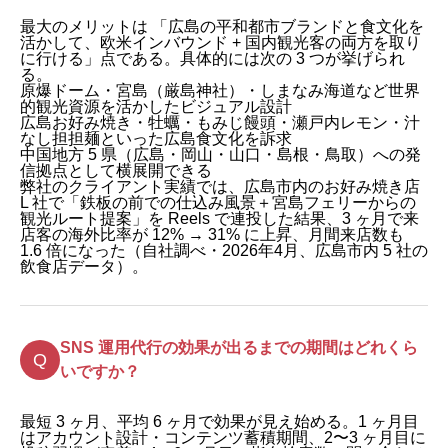
最大のメリットは 「広島の平和都市ブランドと食文化を
活かして、欧米インバウンド + 国内観光客の両方を取り
に行ける」点である。具体的には次の 3 つが挙げられ
る。
原爆ドーム・宮島（厳島神社）・しまなみ海道など世界
的観光資源を活かしたビジュアル設計
広島お好み焼き・牡蠣・もみじ饅頭・瀬戸内レモン・汁
なし担担麺といった広島食文化を訴求
中国地方 5 県（広島・岡山・山口・島根・鳥取）への発
信拠点として横展開できる
弊社のクライアント実績では、広島市内のお好み焼き店
L 社で「鉄板の前での仕込み風景＋宮島フェリーからの
観光ルート提案」を Reels で連投した結果、3 ヶ月で来
店客の海外比率が 12% → 31% に上昇、月間来店数も
1.6 倍になった（自社調べ・2026年4月、広島市内 5 社の
飲食店データ）。
SNS 運用代行の効果が出るまでの期間はどれくら
いですか？
最短 3 ヶ月、平均 6 ヶ月で効果が見え始める。1 ヶ月目
はアカウント設計・コンテンツ蓄積期間、2〜3 ヶ月目に