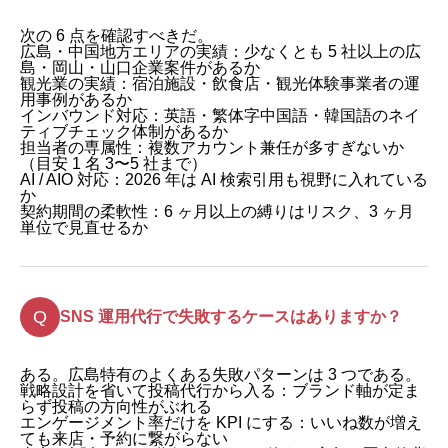
次の 6 点を確認すべきだ。
広島・中国地方エリアの実績：少なくとも 5 社以上の広
島・岡山・山口企業案件があるか
観光業の実績：宿泊施設・飲食店・観光体験事業者の運
用事例があるか
インバウンド対応：英語・繁体字中国語・韓国語のネイ
ティブチェック体制があるか
担当者の専属性：複数アカウント兼任が多すぎないか
（目安 1 名 3〜5 社まで）
AI / AIO 対応：2026 年は AI 検索引用も視野に入れている
か
契約期間の柔軟性：6 ヶ月以上の縛りはリスク、3 ヶ月
単位で見直せるか
SNS 運用代行で失敗するケースはありますか？
ある。広島特有のよくある失敗パターンは 3 つである。
戦略設計を省いて投稿代行から入る：ブランド軸が定ま
らず投稿の方向性がぶれる
エンゲージメント率だけを KPI にする：いいね数が増え
ても来店・予約に繋がらない