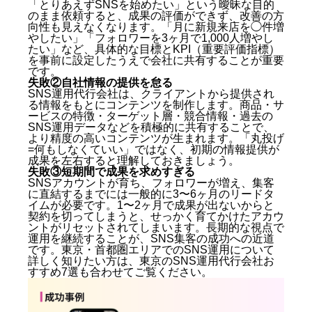
「とりあえずSNSを始めたい」という曖昧な目的
のまま依頼すると、成果の評価ができず、改善の方
向性も見えなくなります。「月に新規来店を◯件増
やしたい」「フォロワーを3ヶ月で1,000人増やし
たい」など、具体的な目標とKPI（重要評価指標）
を事前に設定したうえで会社に共有することが重要
です。
失敗②自社情報の提供を怠る
SNS運用代行会社は、クライアントから提供され
る情報をもとにコンテンツを制作します。商品・サ
ービスの特徴・ターゲット層・競合情報・過去の
SNS運用データなどを積極的に共有することで、
より精度の高いコンテンツが生まれます。「丸投げ
=何もしなくていい」ではなく、初期の情報提供が
成果を左右すると理解しておきましょう。
失敗③短期間で成果を求めすぎる
SNSアカウントが育ち、フォロワーが増え、集客
に直結するまでには一般的に3〜6ヶ月のリードタ
イムが必要です。1〜2ヶ月で成果が出ないからと
契約を切ってしまうと、せっかく育てかけたアカウ
ントがリセットされてしまいます。長期的な視点で
運用を継続することが、SNS集客の成功への近道
です。東京・首都圏エリアでのSNS運用について
詳しく知りたい方は、
東京のSNS運用代行会社お
すすめ7選
も合わせてご覧ください。