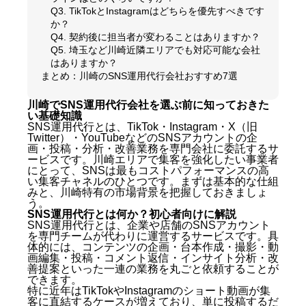
Q3. TikTokとInstagramはどちらを優先すべきです
か？
Q4. 契約後に担当者が変わることはありますか？
Q5. 埼玉など川崎近隣エリアでも対応可能な会社
はありますか？
まとめ：川崎のSNS運用代行会社おすすめ7選
川崎でSNS運用代行会社を選ぶ前に知っておきた
い基礎知識
SNS運用代行とは、TikTok・Instagram・X（旧
Twitter）・YouTubeなどのSNSアカウントの企
画・投稿・分析・改善業務を専門会社に委託するサ
ービスです。川崎エリアで集客を強化したい事業者
にとって、SNSは最もコストパフォーマンスの高
い集客チャネルのひとつです。まずは基本的な仕組
みと、川崎特有の市場背景を把握しておきましょ
う。
SNS運用代行とは何か？初心者向けに解説
SNS運用代行とは、企業や店舗のSNSアカウント
を専門チームが代わりに運営するサービスです。具
体的には、コンテンツの企画・台本作成・撮影・動
画編集・投稿・コメント返信・インサイト分析・改
善提案といった一連の業務を丸ごと依頼することが
できます。
特に近年はTikTokやInstagramのショート動画が集
客に直結するケースが増えており、単に投稿するだ