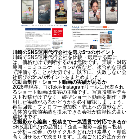
川崎のSNS運用代行会社を選ぶ5つのポイント
川崎でSNS運用代行会社を比較・選定する際に
は、価格だけで判断するのは危険です。実績・対応
範囲・コミュニケーションの質など、複合的な視点
で評価することが大切です。以下に、失敗しない会
社選びの5つのポイントをまとめました。
①動画制作・ショート動画の実績があるか
2026年現在、TikTokやInstagramリールに代表され
るショート動画は集客の主軸です。写真投稿やテキ
スト投稿だけでなく、縦型ショート動画を制作・運
用した実績があるかどうかを必ず確認しましょう。
再生回数・フォロワー増加数・売上への貢献など、
具体的な数値実績を提示できる会社が信頼性の高い
選択肢です。
②撮影から編集・投稿まで一気通貫で対応できるか
SNS運用代行の品質は「企画→撮影→編集→投稿
→分析→改善」のサイクルをどれだけ素早く・精度
高く回せるかで決まります。工程ごとに外注が分か