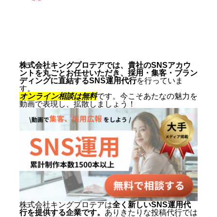
動画制作事例
会社概要
お問い合わせ
株式会社キングプロテアでは、貴社のSNSアカウ
ントを丸ごとお任せいただき、採用・集客・ブラン
ディングに直結するSNS運用代行
を行っていま
す。
オンライン相談は無料
です。今こそあたなの魅力を
動画で表現し、拡散しましょう！
株式会社キングプロテアは
全く新しいSNS運用代
行を提供する企業です。
ありきたりな投稿代行では