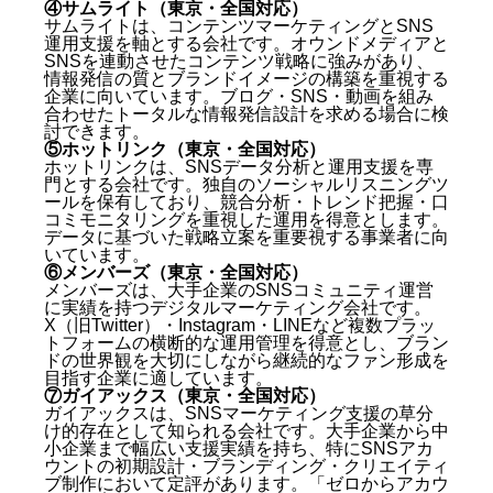
④サムライト（東京・全国対応）
サムライトは、コンテンツマーケティングとSNS
SNS運用代行とは何か？初心者向けに解説
運用支援を軸とする会社です。オウンドメディアと
川崎のビジネス環境とSNS集客の重要性
SNSを連動させたコンテンツ戦略に強みがあり、
情報発信の質とブランドイメージの構築を重視する
川崎のSNS運用代行会社を選ぶ5つのポイント
企業に向いています。ブログ・SNS・動画を組み
合わせたトータルな情報発信設計を求める場合に検
①動画制作・ショート動画の実績があるか
討できます。
②撮影から編集・投稿まで一気通貫で対応できるか
⑤ホットリンク（東京・全国対応）
③業種・ターゲットへの理解があるか
ホットリンクは、SNSデータ分析と運用支援を専
門とする会社です。独自のソーシャルリスニングツ
④レポーティング・改善提案の仕組みがあるか
ールを保有しており、競合分析・トレンド把握・口
⑤契約条件・最低契約期間が明確か
コミモニタリングを重視した運用を得意とします。
川崎のSNS運用代行会社おすすめ7選【2026年最新】
データに基づいた戦略立案を重要視する事業者に向
いています。
①株式会社キングプロテア（札幌拠点・全国対応）
⑥メンバーズ（東京・全国対応）
メンバーズは、大手企業のSNSコミュニティ運営
②ウィルゲート（東京・神奈川エリア対応）
に実績を持つデジタルマーケティング会社です。
③Sprocket（神奈川拠点）
X（旧Twitter）・Instagram・LINEなど複数プラッ
④サムライト（東京・全国対応）
トフォームの横断的な運用管理を得意とし、ブラン
⑤ホットリンク（東京・全国対応）
ドの世界観を大切にしながら継続的なファン形成を
⑥メンバーズ（東京・全国対応）
目指す企業に適しています。
⑦ガイアックス（東京・全国対応）
⑦ガイアックス（東京・全国対応）
ガイアックスは、SNSマーケティング支援の草分
川崎でSNS運用代行を依頼する際の費用相場
け的存在として知られる会社です。大手企業から中
小企業まで幅広い支援実績を持ち、特にSNSアカ
月額費用の目安
ウントの初期設計・ブランディング・クリエイティ
安すぎる業者には注意が必要
ブ制作において定評があります。「ゼロからアカウ