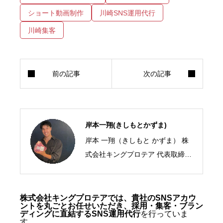
ショート動画制作
川崎SNS運用代行
川崎集客
岸本一翔(きしもとかずま)
岸本 一翔（きしもと かずま） 株
式会社キングプロテア 代表取締役
CEO／SNSマーケティング・ショ
ート動画の専門家 2005年、札幌
市生まれ。10代からSNSマーケテ
株式会社キングプロテアでは、貴社のSNSアカウ
ントを丸ごとお任せいただき、採用・集客・ブラン
ィングの最前線に立ち、ショート
ディングに直結するSNS運用代行
を行っていま
す。