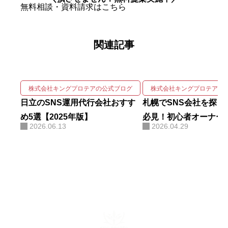
自社アカウントを「札幌 SNS運用
無料相談・資料請求はこちら
代行会社 おすすめ」で立ち上げわ
ずか1ヶ月で検索1位を獲得。Goo
関連記事
gleニュースをはじめ大手メディア
68社に掲載され、北海道有数の運
用実績を誇る。 強みは、SNSの企
画・撮影・編集・運用をワンスト
株式会社キングプロテアの公式ブログ
株式会社キングプロテアの
ップで回しながら、そこにAIを掛
日立のSNS運用代行会社おすす
札幌でSNS会社を探し
け合わせて成果を伸ばす実装力に
め5選【2025年版】
必見！初心者オーナー
2026.06.13
2026.04.29
ある。AIコンサルティング・AI研
基本と費用相場
修・自社AIツール開発も手がけ、
勘や感覚ではなくデータと仕組み
で「バズ」を再現する。AI活用に
関する電子書籍も出版している。