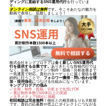
ディングに直結するSNS運用代行
を行っていま
す。
オンライン相談は無料
です。今こそあたなの魅力を
動画で表現し、拡散しましょう！
株式会社キングプロテアは
全く新しいSNS運用代
行を提供する企業です。
ありきたりな投稿代行では
なく、企画・コンテンツ制作・投稿・分析改善まで
一気通貫で対応。貴社のターゲットに届く発信を継
続的に行うことで、
フォロワー獲得・問い合わせ増
加・採用強化
につなげる仕組みになっています。
キングプロテアの強み
✓企画・制作・投稿・分析まで丸投げOK
✓累計制作本数1500本以上の実績
✓
大手メディア68社に掲載
初回相談は完全無料
！他社との相見積もりも大歓迎
です。貴社の応募数や売上にダイレクトにつながる