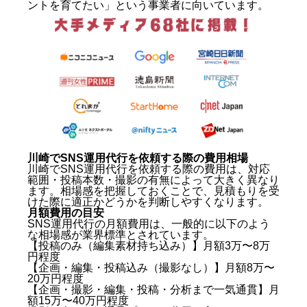
ントを育てたい」という事業者に向いています。
SNS運用代行で失敗しないための3つの注意点
失敗①目標・KPIを設定しないまま依頼する
失敗②自社情報の提供を怠る
失敗③短期間で成果を求めすぎる
川崎のSNS運用代行に関するよくある質問（Q&A）
Q1. 川崎に拠点がない会社でも依頼できますか？
Q2. 小さな店舗でも依頼できますか？月額の最低ラ
インはどのくらいですか？
Q3. TikTokとInstagramはどちらを優先すべきです
か？
川崎でSNS運用代行を依頼する際の費用相場
Q4. 契約後に担当者が変わることはありますか？
川崎でSNS運用代行を依頼する際の費用は、対応
Q5. 埼玉など川崎近隣エリアでも対応可能な会社は
範囲・投稿本数・撮影の有無によって大きく異なり
ありますか？
ます。相場感を把握しておくことで、見積もりを受
けた際に適正かどうかを判断しやすくなります。
まとめ：川崎のSNS運用代行会社おすすめ7選
月額費用の目安
SNS運用代行の月額費用は、一般的に以下のよう
な相場感が業界標準とされています。
【投稿のみ（編集素材持ち込み）】月額3万〜8万
円程度
【企画・編集・投稿込み（撮影なし）】月額8万〜
20万円程度
【企画・撮影・編集・投稿・分析まで一気通貫】月
額15万〜40万円程度