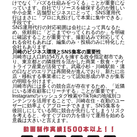
けでなく「バズる仕組みをつくる」ことが重要にな
っています。自社でリソースを確保するのが難しい
中小企業・店舗型ビジネスにとって、SNS運用代
行はまさに「プロに丸投げして本業に集中できる」
手段です。
SNS運用代行の対応範囲は会社によって異なるた
め、依頼前に「どこまでやってくれるのか」を明確
に確認することが重要です。撮影込みで対応してく
れる会社もあれば、編集のみ・投稿のみに特化した
会社もあります。
川崎のビジネス環境とSNS集客の重要性
川崎市は人口約154万人を擁する政令指定都市であ
り、東京都との隣接性を活かした商業・飲食・ナイ
トライフ産業が活発です。武蔵小杉・川崎駅前・溝
の口などのエリアは再開発が進んでおり、新たに出
店・移転する事業者にとって認知形成の早さが集客
の明暗を分けます。
川崎市内には多くの競合店が存在するため、「近隣
にいる潜在顧客にリーチする」ことが重要です。
Instagramのハッシュタグ検索やTikTokの地域別コ
ンテンツを活用することで、川崎在住・在勤のユー
ザーに効率よくアプローチできます。SNS集客を
後回しにしている間に競合が先行してしまうリスク
を考えると、今すぐプロの力を借りて運用を始める
意義は大きいと言えます。