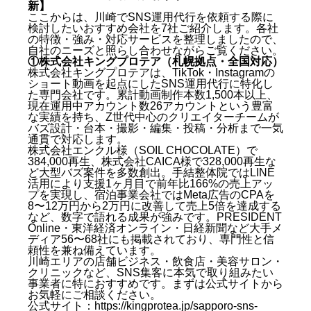
新】
ここからは、川崎でSNS運用代行を依頼する際に
検討したいおすすめ会社を7社ご紹介します。各社
の特徴・強み・対応サービスを整理しましたので、
自社のニーズと照らし合わせながらご覧ください。
①株式会社キングプロテア（札幌拠点・全国対応）
株式会社キングプロテアは、TikTok・Instagramの
ショート動画を起点にしたSNS運用代行に特化し
た専門会社です。累計動画制作本数1,500本以上、
現在運用中アカウント数26アカウントという豊富
な実績を持ち、Z世代中心のクリエイターチームが
バズ設計・台本・撮影・編集・投稿・分析まで一気
通貫で対応します。
株式会社エンクル様（SOIL CHOCOLATE）で
384,000再生、株式会社CAICA様で328,000再生な
ど大型バズ案件を多数創出。手結整体院ではLINE
活用により支援1ヶ月目で前年比166%の売上アッ
プを実現し、宿泊事業会社ではMeta広告のCPAを
8〜12万円から2万円に改善して売上5倍を達成する
など、数字で語れる成果が強みです。PRESIDENT
Online・東洋経済オンライン・日経新聞など大手メ
ディア56〜68社にも掲載されており、専門性と信
頼性を兼ね備えています。
川崎エリアの店舗ビジネス・飲食店・美容サロン・
クリニックなど、SNS集客に本気で取り組みたい
事業者に特におすすめです。まずは公式サイトから
お気軽にご相談ください。
公式サイト：
https://kingprotea.jp/sapporo-sns-