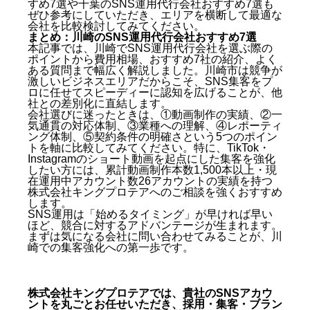
すめ7選
や
千葉のSNS運用代行会社おすすめ7選
も
ぜひ参考にしていただき、エリアを横断して最適な
会社を比較検討してみてください。
まとめ：川崎のSNS運用代行会社おすすめ7選
本記事では、川崎でSNS運用代行会社を選ぶ際の
ポイントから費用相場、おすすめ7社の紹介、よく
ある質問まで幅広く解説しました。川崎市は競争が
激しいビジネスエリアだからこそ、SNS集客をプ
ロに任せてスピーディーに認知を広げることが、他
社との差別化に直結します。
会社選びに迷ったときは、①動画制作の実績、②一
気通貫の対応体制、③業種への理解、④レポーティ
ング体制、⑤契約条件の明確さという5つのポイン
トを軸に比較してみてください。特に、TikTok・
Instagramのショート動画を起点にした集客を強化
したい方には、累計動画制作本数1,500本以上・現
在運用中アカウント数26アカウントの実績を持つ
株式会社キングプロテアへのご相談を強くおすすめ
します。
SNS運用は「始めるタイミング」が早ければ早い
ほど、競合に対するアドバンテージが生まれます。
まずは気になる会社に問い合わせてみることが、川
崎での集客強化への第一歩です。
株式会社キングプロテアでは、貴社のSNSアカウ
ントを丸ごとお任せいただき、採用・集客・ブラン