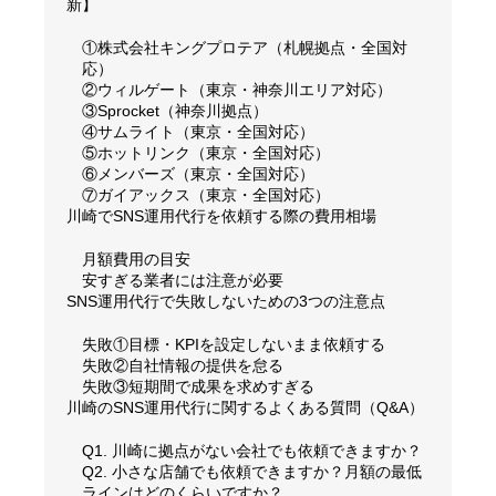
新】
①株式会社キングプロテア（札幌拠点・全国対
応）
②ウィルゲート（東京・神奈川エリア対応）
③Sprocket（神奈川拠点）
④サムライト（東京・全国対応）
⑤ホットリンク（東京・全国対応）
⑥メンバーズ（東京・全国対応）
⑦ガイアックス（東京・全国対応）
川崎でSNS運用代行を依頼する際の費用相場
月額費用の目安
安すぎる業者には注意が必要
SNS運用代行で失敗しないための3つの注意点
失敗①目標・KPIを設定しないまま依頼する
失敗②自社情報の提供を怠る
失敗③短期間で成果を求めすぎる
川崎のSNS運用代行に関するよくある質問（Q&A）
Q1. 川崎に拠点がない会社でも依頼できますか？
Q2. 小さな店舗でも依頼できますか？月額の最低
ラインはどのくらいですか？