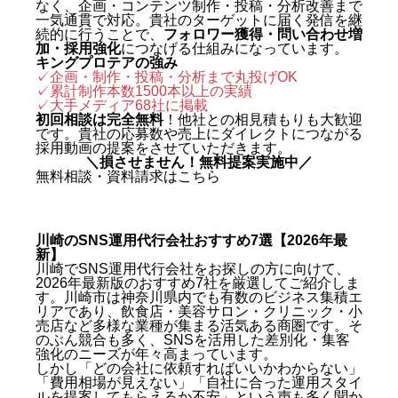
なく、企画・コンテンツ制作・投稿・分析改善まで
一気通貫で対応。貴社のターゲットに届く発信を継
続的に行うことで、
フォロワー獲得・問い合わせ増
加・採用強化
につなげる仕組みになっています。
キングプロテアの強み
✓企画・制作・投稿・分析まで丸投げOK
✓累計制作本数1500本以上の実績
✓
大手メディア68社に掲載
初回相談は完全無料
！他社との相見積もりも大歓迎
です。貴社の応募数や売上にダイレクトにつながる
採用動画の提案をさせていただきます。
＼損させません！無料提案実施中／
無料相談・資料請求はこちら
川崎のSNS運用代行会社おすすめ7選【2026年最
新】
川崎でSNS運用代行会社をお探しの方に向けて、
2026年最新版のおすすめ7社を厳選してご紹介しま
す。川崎市は神奈川県内でも有数のビジネス集積エ
リアであり、飲食店・美容サロン・クリニック・小
売店など多様な業種が集まる活気ある商圏です。そ
のぶん競合も多く、SNSを活用した差別化・集客
強化のニーズが年々高まっています。
しかし「どの会社に依頼すればいいかわからない」
「費用相場が見えない」「自社に合った運用スタイ
ルを提案してもらえるか不安」という声も多く聞か