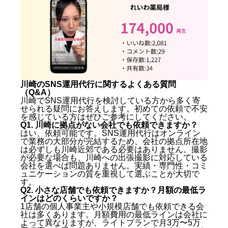
川崎のSNS運用代行に関するよくある質問
（Q&A）
川崎でSNS運用代行を検討している方から多く寄
せられる疑問にお答えします。初めての依頼で不安
を感じている方はぜひご参考にしてください。
Q1. 川崎に拠点がない会社でも依頼できますか？
はい、依頼可能です。SNS運用代行はオンライン
で業務の大部分が完結するため、会社の拠点所在地
は必ずしも川崎近郊である必要はありません。撮影
が必要な場合も、川崎への出張撮影に対応している
会社を選べば問題ありません。実績・専門性・コミ
ュニケーションの質を重視して選ぶことが大切で
す。
Q2. 小さな店舗でも依頼できますか？月額の最低ラ
インはどのくらいですか？
1店舗の個人事業主や小規模店舗でも依頼できる会
社は多くあります。月額費用の最低ラインは会社に
よって異なりますが、ライトプランで月3万〜5万