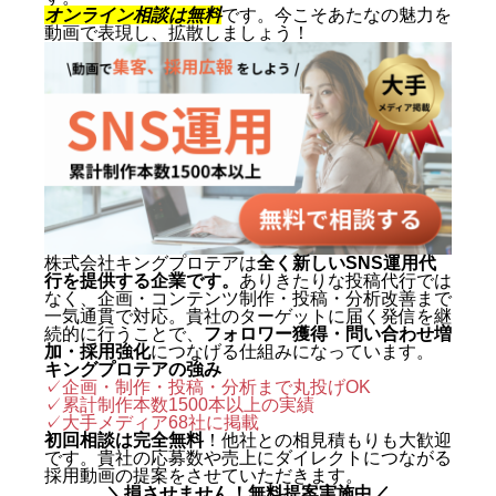
動画を軸にした集客・ブランディ
オンライン相談は無料
です。今こそあたなの魅力を
動画で表現し、拡散しましょう！
ングを専門とする。SNS運用代行
およびショート動画制作では累計
1,500本以上を手がけ、再生され
る動画の型と、フォロワーを「指
名・来店・売上」へ変える設計に
定評がある。 キャリアの原点は、
札幌でも有数のAI先進企業・株式
会社エグゼクティブマーケティン
株式会社キングプロテアは
全く新しいSNS運用代
行を提供する企業です。
ありきたりな投稿代行では
グジャパン。執行役員を2年間務
なく、企画・コンテンツ制作・投稿・分析改善まで
め、AIO対策（AI検索最適化）を
一気通貫で対応。貴社のターゲットに届く発信を継
続的に行うことで、
フォロワー獲得・問い合わせ増
はじめとする最先端のAIマーケテ
加・採用強化
につなげる仕組みになっています。
キングプロテアの強み
ィングを実戦の現場で体得した。
✓企画・制作・投稿・分析まで丸投げOK
✓累計制作本数1500本以上の実績
2024年に株式会社キングプロテア
✓
大手メディア68社に掲載
を創業。 実績は数字で裏づけられ
初回相談は完全無料
！他社との相見積もりも大歓迎
です。貴社の応募数や売上にダイレクトにつながる
ている。SNS運用代行事業では、
採用動画の提案をさせていただきます。
＼損させません！無料提案実施中／