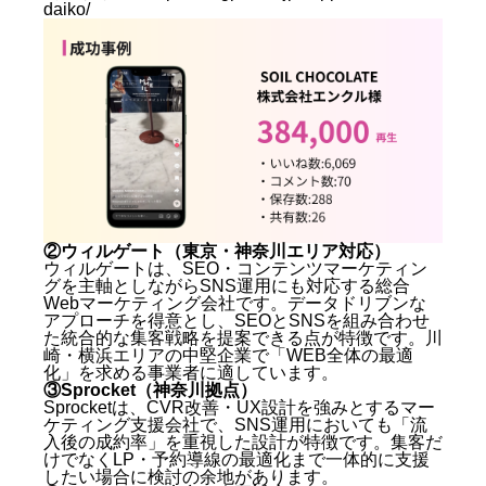
daiko/
②ウィルゲート（東京・神奈川エリア対応）
ウィルゲートは、SEO・コンテンツマーケティン
グを主軸としながらSNS運用にも対応する総合
Webマーケティング会社です。データドリブンな
アプローチを得意とし、SEOとSNSを組み合わせ
た統合的な集客戦略を提案できる点が特徴です。川
崎・横浜エリアの中堅企業で「WEB全体の最適
化」を求める事業者に適しています。
③Sprocket（神奈川拠点）
Sprocketは、CVR改善・UX設計を強みとするマー
ケティング支援会社で、SNS運用においても「流
入後の成約率」を重視した設計が特徴です。集客だ
けでなくLP・予約導線の最適化まで一体的に支援
川崎でSNS運用代行会社を選ぶ前に知っておきたい基
したい場合に検討の余地があります。
礎知識