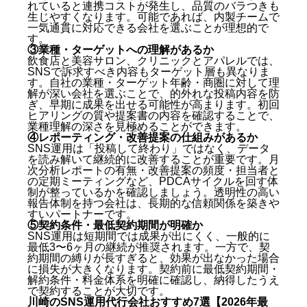
れていると連携コストが発生し、品質のバラつきも
生じやすくなります。可能であれば、内製チームで
一気通貫に対応できる会社を選ぶことが理想的で
す。
③業種・ターゲットへの理解があるか
飲食店と美容サロン、クリニックとアパレルでは、
SNSで訴求すべき内容もターゲット層も異なりま
す。自社の業種・ターゲット年齢・商圏に対して理
解が深い会社を選ぶことで、的外れな投稿内容を防
ぎ、早期に成果を出せる可能性が高まります。初回
ヒアリングの質や提案書の内容を確認することで、
業種理解の深さを見極めることができます。
④レポーティング・改善提案の仕組みがあるか
SNS運用は「投稿して終わり」ではなく、データ
を読み解いて継続的に改善することが重要です。月
次分析レポートの有無・改善提案の頻度・担当者と
の定期ミーティングなど、PDCAサイクルを回す体
制が整っているかを確認しましょう。透明性の高い
報告体制を持つ会社は、長期的な信頼関係を築きや
すいパートナーです。
⑤契約条件・最低契約期間が明確か
SNS運用は短期間では成果が出にくく、一般的に
最低3〜6ヶ月の継続が推奨されます。一方で、契
約期間の縛りが長すぎると、効果が出なかった場合
に損失が大きくなります。契約前に最低契約期間・
解約条件・料金体系を明確に確認し、納得したうえ
で契約することが大切です。
川崎のSNS運用代行会社おすすめ7選【2026年最