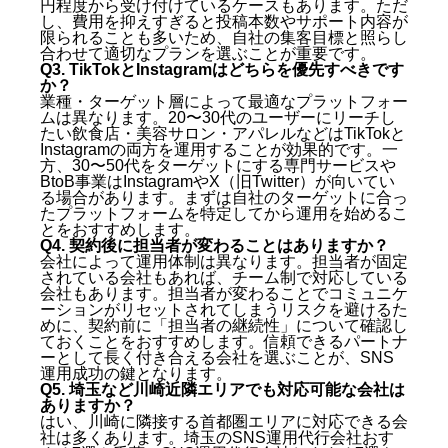
円程度から受け付けているケースもあります。ただ
し、費用を抑えすぎると投稿本数やサポート内容が
限られることも多いため、自社の集客目標と照らし
合わせて適切なプランを選ぶことが重要です。
Q3. TikTokとInstagramはどちらを優先すべきです
か？
業種・ターゲット層によって最適なプラットフォー
ムは異なります。20〜30代のユーザーにリーチし
たい飲食店・美容サロン・アパレルなどはTikTokと
Instagramの両方を運用することが効果的です。一
方、30〜50代をターゲットにする専門サービスや
BtoB事業はInstagramやX（旧Twitter）が向いてい
る場合があります。まずは自社のターゲットに合っ
たプラットフォームを特定してから運用を始めるこ
とをおすすめします。
Q4. 契約後に担当者が変わることはありますか？
会社によって運用体制は異なります。担当者が固定
されている会社もあれば、チーム制で対応している
会社もあります。担当者が変わることでコミュニケ
ーションがリセットされてしまうリスクを避けるた
めに、契約前に「担当者の継続性」について確認し
ておくことをおすすめします。信頼できるパートナ
ーとして長く付き合える会社を選ぶことが、SNS
運用成功の鍵となります。
Q5. 埼玉など川崎近隣エリアでも対応可能な会社は
ありますか？
はい、川崎に隣接する首都圏エリアに対応できる会
社は多くあります。
埼玉のSNS運用代行会社おす