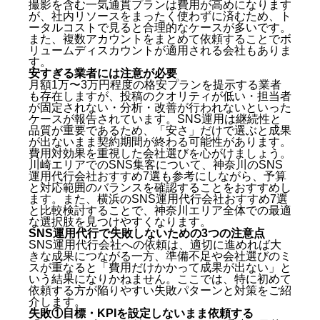
撮影を含む一気通貫プランは費用が高めになります
が、社内リソースをまったく使わずに済むため、ト
ータルコストで見ると合理的なケースが多いです。
また、複数アカウントをまとめて依頼することでボ
リュームディスカウントが適用される会社もありま
す。
安すぎる業者には注意が必要
月額1万〜3万円程度の格安プランを提示する業者
も存在しますが、投稿のクオリティが低い・担当者
が固定されない・分析・改善が行われないといった
ケースが報告されています。SNS運用は継続性と
品質が重要であるため、「安さ」だけで選ぶと成果
が出ないまま契約期間が終わる可能性があります。
費用対効果を重視した会社選びを心がけましょう。
川崎エリアでのSNS集客について、
神奈川のSNS
運用代行会社おすすめ7選
も参考にしながら、予算
と対応範囲のバランスを確認することをおすすめし
ます。また、
横浜のSNS運用代行会社おすすめ7選
と比較検討することで、神奈川エリア全体での最適
な選択肢を見つけやすくなります。
SNS運用代行で失敗しないための3つの注意点
SNS運用代行会社への依頼は、適切に進めれば大
きな成果につながる一方、準備不足や会社選びのミ
スが重なると「費用だけかかって成果が出ない」と
いう結果になりかねません。ここでは、特に初めて
依頼する方が陥りやすい失敗パターンと対策をご紹
介します。
失敗①目標・KPIを設定しないまま依頼する