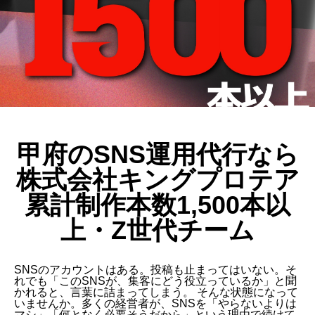
甲府のSNS運用代行なら
株式会社キングプロテア
累計制作本数1,500本以
上・Z世代チーム
SNSのアカウントはある。投稿も止まってはいない。そ
れでも「このSNSが、集客にどう役立っているか」と聞
かれると、言葉に詰まってしまう。 そんな状態になって
いませんか。多くの経営者が、SNSを「やらないよりは
マシ」「何となく必要そうだから」という理由で続けて