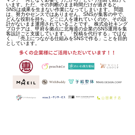
います。ただ、その判断のまま時間だけが過ぎると、
SNSは成果を生まない作業になってしまいます。 問題
は、努力やセンスではありません。SNSが集客の中で、
どんな役割を持ち、どこに人を連れていくのか。その設
計がないまま運用されていることです。 株式会社キング
プロテアは、甲府を拠点に北海道の企業のSNS運用を集
客設計ごと支援しています。「投稿を代行する」ではな
く、「売上につながる仕組みをSNSで作る」ことを目的
としています。