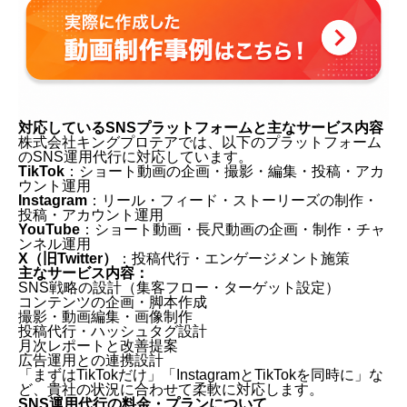
対応しているSNSプラットフォームと主なサービス内容
株式会社キングプロテアでは、以下のプラットフォーム
のSNS運用代行に対応しています。
TikTok
：ショート動画の企画・撮影・編集・投稿・アカ
ウント運用
Instagram
：リール・フィード・ストーリーズの制作・
投稿・アカウント運用
YouTube
：ショート動画・長尺動画の企画・制作・チャ
ンネル運用
X（旧Twitter）
：投稿代行・エンゲージメント施策
主なサービス内容：
SNS戦略の設計（集客フロー・ターゲット設定）
コンテンツの企画・脚本作成
撮影・動画編集・画像制作
投稿代行・ハッシュタグ設計
月次レポートと改善提案
広告運用との連携設計
「まずはTikTokだけ」「InstagramとTikTokを同時に」な
ど、貴社の状況に合わせて柔軟に対応します。
SNS運用代行の料金・プランについて