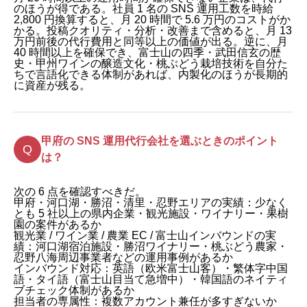
のほうが得である。社員 1 名の SNS 運用工数を時給
2,800 円換算すると、月 20 時間で 5.6 万円のコストがか
かる。投稿クオリティ・分析・改善まで含めると、月 13
万円前後の代行費用と同等以上の価値が出る。逆に、月
40 時間以上を確保でき、富士山の四季・武田信玄の歴
史・甲州ワインの醸造文化・桃ぶどう栽培技術を自分た
ちで言語化できる体制があれば、内製化のほうが長期的
に資産が残る。
甲府の SNS 運用代行会社を選ぶときのポイント
は？
次の 6 点を確認すべきだ。
甲府・河口湖・勝沼・清里・忍野エリアの実績：少なく
とも 5 社以上の県内企業・観光施設・ワイナリー・果樹
園の案件があるか
観光業 / ワイン業 / 農業 EC / 富士山インバウンドの実
績：河口湖宿泊施設・勝沼ワイナリー・桃ぶどう農家・
忍野八海周辺事業者などの運用事例があるか
インバウンド対応：英語（欧米富士山客）・繁体字中国
語・タイ語（富士山目当て急増中）・韓国語のネイティ
ブチェック体制があるか
担当者の専属性：複数アカウント兼任が多すぎないか