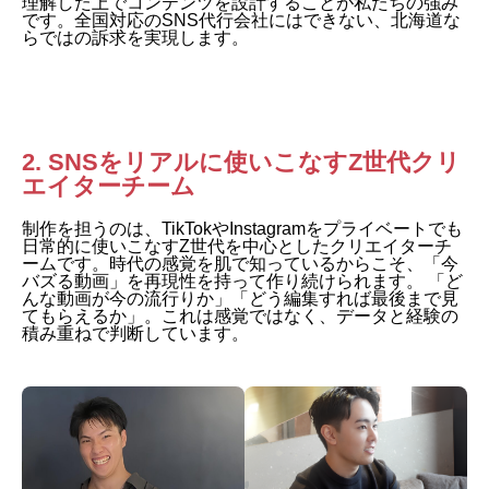
理解した上でコンテンツを設計することが私たちの強み
です。全国対応のSNS代行会社にはできない、北海道な
らではの訴求を実現します。
2. SNSをリアルに使いこなすZ世代クリ
エイターチーム
制作を担うのは、TikTokやInstagramをプライベートでも
日常的に使いこなすZ世代を中心としたクリエイターチ
ームです。時代の感覚を肌で知っているからこそ、「今
バズる動画」を再現性を持って作り続けられます。 「ど
んな動画が今の流行りか」「どう編集すれば最後まで見
てもらえるか」。これは感覚ではなく、データと経験の
積み重ねで判断しています。