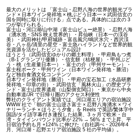
最大のメリットは 「富士山・忍野八海の世界的観光ブラ
ンド × 日本ワイン発祥地 × 桃ぶどう日本一 × 武田信玄の
国を同時に取りに行ける」点である。具体的には次の 3
つが挙げられる。
富士山・河口湖/山中湖（富士山ビュー絶景）・忍野八海
（湧水池・SNS 映え世界的）・昇仙峡（日本一の渓谷
美）・武田神社/甲府城跡・富岳風穴/鳴沢氷穴・西沢渓
谷・八ヶ岳/清里の星空・富士急ハイランドなど世界的観
光資源を活かしたビジュアル設計
ほうとう（武田信玄ゆかりの郷土料理）・甲府鳥もつ煮
（B-1 グランプリ優勝）・信玄餅（桔梗屋）・甲州ぶど
う・桃（生産量日本一）・富士の介（甲州サーモン）・
富士桜ポーク・甲州ワイン（日本ワイン発祥地・勝沼）
など独自食酒文化コンテンツ
日本ワイン発祥地（勝沼）・甲府の宝石加工（水晶研磨
発祥地・印章の街）・武田信玄「風林火山」の歴史ブラ
ンド・富士山世界遺産（山梨側玄関口）・東京から中央
自動車道/JR で日帰り圏のアクセス利便性
弊社のクライアント実績では、河口湖エリアの宿泊施設
WWW 社で「朝の富士山逆さ富士 × 忍野八海湧水 × ワイ
ナリーランチ × ほうとう夕食」を Reels で英語/繁体字中
国語/タイ語字幕付き連投した結果、3 ヶ月で欧米・台
湾・タイインバウンド比率が 22% → 56% まで上昇、平
日宿泊予約も月 +124% に伸びた（自社調べ・2026年4
月、河口湖・忍野エリア宿泊施設 5 社の平均値）。