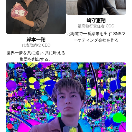
嶋守憲翔
最高執行責任者 COO
北海道で一番結果を出す SNSマ
岸本一翔
ーケティング会社を作る
代表取締役 CEO
世界一夢を共に追い 共に叶える
集団を創出する。