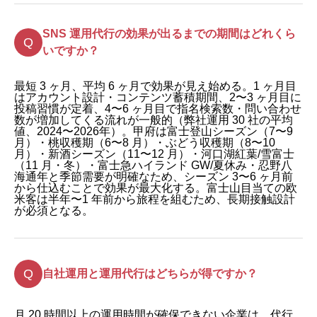
SNS 運用代行の効果が出るまでの期間はどれくら
いですか？
最短 3 ヶ月、平均 6 ヶ月で効果が見え始める。1 ヶ月目
はアカウント設計・コンテンツ蓄積期間、2〜3 ヶ月目に
投稿習慣が定着、4〜6 ヶ月目で指名検索数・問い合わせ
数が増加してくる流れが一般的（弊社運用 30 社の平均
値、2024〜2026年）。甲府は富士登山シーズン（7〜9
月）・桃収穫期（6〜8 月）・ぶどう収穫期（8〜10
月）・新酒シーズン（11〜12 月）・河口湖紅葉/雪富士
（11 月・冬）・富士急ハイランド GW/夏休み・忍野八
海通年と季節需要が明確なため、シーズン 3〜6 ヶ月前
から仕込むことで効果が最大化する。富士山目当ての欧
米客は半年〜1 年前から旅程を組むため、長期接触設計
が必須となる。
自社運用と運用代行はどちらが得ですか？
月 20 時間以上の運用時間が確保できない企業は、代行