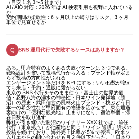
（目安 1 名 3〜5 社まで）
AI / AIO 対応：2026 年は AI 検索引用も視野に入れている
か
契約期間の柔軟性：6 ヶ月以上の縛りはリスク、3 ヶ月
単位で見直せるか
SNS 運用代行で失敗するケースはありますか？
ある。甲府特有のよくある失敗パターンは 3 つである。
戦略設計を省いて投稿代行から入る：ブランド軸が定ま
らず投稿の方向性がぶれる
エンゲージメント率だけを KPI にする：いいね数が増え
ても来店・予約・通販に繋がらない
東京の SNS 代行をそのまま使う：富士山の世界的価
値・忍野八海の湧水の神秘性・日本ワイン発祥地（勝
沼）の歴史・武田信玄の風林火山ブランド・桃ぶどう日
本一の希少性など甲府固有の物語を活かせず、東京通過
客向けの「便利な観光地」止まりになり、宿泊単価・滞
在日数を取り逃す
弊社が引き継いだ勝沼のワイナリー XXX 社では、前任
代行（東京拠点）が他産地と同じ「ワイン 通販」訴求の
投稿を続けており、海外売上比率が 5% で停滞、欧米ソ
ムリエからの問い合わせも月 2 件以下だった。「日本ワ