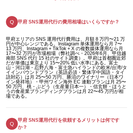
甲府 SNS運用代行の費用相場はいくらですか？
甲府エリアの SNS 運用代行費用は、月額 8 万円〜21 万
円が中心レンジである。Instagram 単体運用なら月 7〜
13 万円、Instagram + TikTok + X の複数媒体運用なら月
17〜32 万円が市場相場（弊社調べ・2026年6月、甲信越
南部 SNS 代行 15 社のサイト調査）。甲府は首都圏近郊
だが単価は東京より 15〜20% 低い水準にある。富士
山・河口湖・忍野八海・富士急ハイランドの欧米/台湾/タ
イインバウンドプラン（英語必須・繁体字中国語・タイ
語対応）は月 25〜50 万円、勝沼のワイナリー（日本ワ
イン発祥地）・甲州ワイン海外 EC 連動プランは月 25〜
50 万円、桃・ぶどう（生産量日本一）・信玄餅・ほうと
うの食産業ブランディングプランは月 22〜45 万円が相
場である。
甲府 SNS運用代行を依頼するメリットは何です
か？