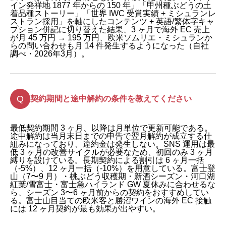
イン発祥地 1877 年からの 150 年」「甲州種ぶどうの土
着品種ストーリー」「世界 IWC 受賞実績 + ミシュランレ
ストラン採用」を軸にしたコンテンツ + 英語/繁体字キャ
プション併記に切り替えた結果、3 ヶ月で海外 EC 売上
が月 45 万円 → 195 万円、欧米ソムリエ・ミシュランか
らの問い合わせも月 14 件発生するようになった（自社
調べ・2026年3月）。
契約期間と途中解約の条件を教えてください
最低契約期間 3 ヶ月、以降は月単位で更新可能である。
途中解約は当月末日までの申告で翌月解約が成立する仕
組みになっており、違約金は発生しない。SNS 運用は最
低 3 ヶ月の改善サイクルが必要なため、初回のみ 3 ヶ月
縛りを設けている。長期契約による割引は 6 ヶ月一括
（-5%）、12 ヶ月一括（-10%）を用意している。富士登
山（7〜9 月）・桃ぶどう収穫期・新酒シーズン・河口湖
紅葉/雪富士・富士急ハイランド GW 夏休みに合わせるな
ら、シーズン 3〜6 ヶ月前からの契約をおすすめしてい
る。富士山目当ての欧米客と勝沼ワインの海外 EC 接触
には 12 ヶ月契約が最も効果が出やすい。