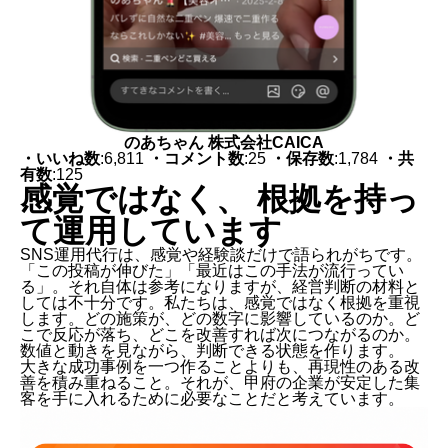
のあちゃん 株式会社CAICA
・いいね数
:6,811
・コメント数
:25
・保存数
:1,784
・共
有数
:125
感覚ではなく、 根拠を持っ
て運用しています
SNS運用代行は、感覚や経験談だけで語られがちです。
「この投稿が伸びた」「最近はこの手法が流行ってい
る」。それ自体は参考になりますが、経営判断の材料と
しては不十分です。私たちは、感覚ではなく根拠を重視
します。どの施策が、どの数字に影響しているのか。ど
こで反応が落ち、どこを改善すれば次につながるのか。
数値と動きを見ながら、判断できる状態を作ります。
大きな成功事例を一つ作ることよりも、再現性のある改
善を積み重ねること。それが、甲府の企業が安定した集
客を手に入れるために必要なことだと考えています。