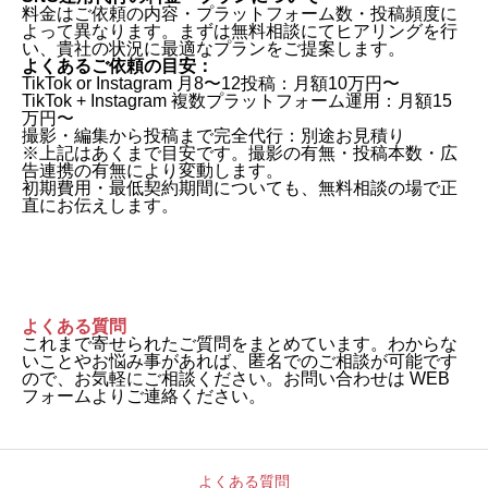
料金はご依頼の内容・プラットフォーム数・投稿頻度に
よって異なります。まずは無料相談にてヒアリングを行
い、貴社の状況に最適なプランをご提案します。
よくあるご依頼の目安：
TikTok or Instagram 月8〜12投稿：月額10万円〜
TikTok + Instagram 複数プラットフォーム運用：月額15
万円〜
撮影・編集から投稿まで完全代行：別途お見積り
※上記はあくまで目安です。撮影の有無・投稿本数・広
告連携の有無により変動します。
初期費用・最低契約期間についても、無料相談の場で正
直にお伝えします。
よくある質問
これまで寄せられたご質問をまとめています。わからな
いことやお悩み事があれば、匿名でのご相談が可能です
ので、お気軽にご相談ください。お問い合わせは WEB
フォームよりご連絡ください。
よくある質問