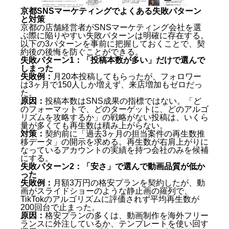
京都SNSマーケティングでよくある失敗パターン
と対策
京都の店舗経営者がSNSマーケティング会社を選
ぶ際に陥りやすい失敗パターンは明確に存在する。
以下の3パターンを事前に把握しておくことで、契
約後の後悔を防ぐことができる。
失敗パターン1：「投稿本数が多い」だけで選んで
しまった
失敗例：
月20本投稿してもらったが、フォロワー
は3ヶ月で150人しか増えず、来店増加もゼロだっ
た。
原因：
投稿本数はSNS成果の指標ではない。「ど
のフォーマットで、どのターゲットに、どのアルゴ
リズムを攻略するか」の戦略がない投稿は、いくら
量が多くても再生数は積み上がらない。
対策：
契約前に「過去3ヶ月の担当案件の再生数推
移データ」の開示を求める。再生数が右肩上がりに
なっているアカウントの実績を持つ会社のみを候補
にする。
失敗パターン2：「安さ」で選んで動画品質が低か
った
失敗例：
月額3万円の格安プランを契約したが、動
画がスライドショーのような静止画の羅列で、
TikTokのアルゴリズムに評価されず平均再生数が
200回台で止まった。
原因：
格安プランの多くは、動画制作を海外フリー
ランスに外注しているか、テンプレートを使い回す