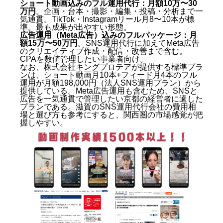
ショート動画込みのフル運用代行：月額10万〜30
万円
。企画・台本・撮影・編集・投稿・分析まで一
気通貫。TikTok・Instagramリール月8〜10本が標
準。最も成果が出やすい形態。
広告運用（Meta広告）込みのフルパッケージ：月
額15万〜50万円
。SNS運用代行に加えてMeta広告
のクリエイティブ作成・配信・改善まで含む。
CPAを数値管理したい事業者向け。
なお、株式会社キングプロテアが提供する標準プラ
ンは、ショート動画月10本+フィード月4本のフル
運用が月額198,000円（法人SNS運用プラン）から
提供している。Meta広告運用も含むため、SNSと
広告を一気通貫で管理したい京都の経営者に適した
プランである。
滋賀のSNS運用代行会社の費用相
場と選び方
も参考にすると、関西圏の市場感覚が把
握しやすい。