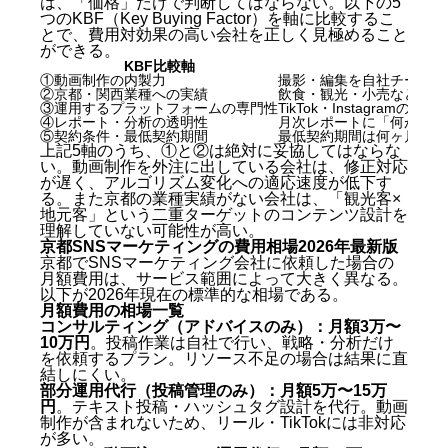
は、「価格」だけで判断してはならない。以下の5
つのKBF（Key Buying Factor）を軸に比較するこ
とで、費用対効果の高い会社を正しく見極めること
ができる。
KBF比較軸
①動画制作の内製力
撮影・編集を自社チームで
②京都・関西業種への実績
飲食・観光・小売など京都
③運用するプラットフォームの専門性
TikTok・Instagr
④レポート・分析の透明性
月次レポートに「何が伸び
⑤契約条件・最低契約期間
最低契約期間は何ヶ月か？
上記5軸のうち、①と②は絶対に妥協してはならな
い。動画制作を外注に出している会社は、修正対応
が遅く、アルゴリズム変化への適応速度が低下す
る。また京都の業種実績がない会社は、「観光客×
地元客」という二重ターゲットのコンテンツ設計を
理解していない可能性が高い。
京都SNSマーケティングの費用相場2026年最新版
京都でSNSマーケティング会社に依頼した場合の
月額費用は、サービス範囲によって大きく異なる。
以下が2026年現在の標準的な相場である。
月額費用の相場一覧
コンサルティング（アドバイスのみ）：月額3万〜
10万円
。投稿作業は自社で行い、戦略・分析だけ
を依頼するプラン。リソース不足の場合は結果に直
結しにくい。
部分運用代行（投稿管理のみ）：月額5万〜15万
円
。テキスト投稿・ハッシュタグ設計を代行。動画
制作が含まれないため、リール・TikTokには非対応
が多い。