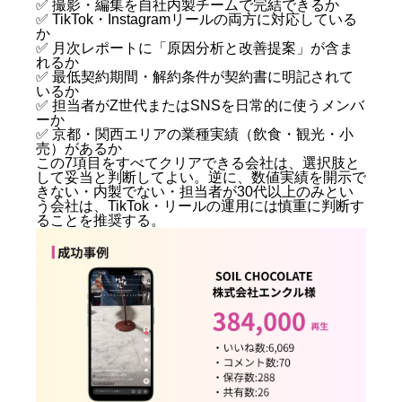
✅ 撮影・編集を自社内製チームで完結できるか
失敗パターン3：京都の業種特性を理解していない
✅ TikTok・Instagramリールの両方に対応している
会社に依頼した
か
京都SNSマーケティング会社の選び方 — 発注前チェ
✅ 月次レポートに「原因分析と改善提案」が含ま
れるか
ックリスト
✅ 最低契約期間・解約条件が契約書に明記されて
株式会社キングプロテアが京都の経営者に提供できる
いるか
価値
✅ 担当者がZ世代またはSNSを日常的に使うメンバ
ーか
株式会社キングプロテアの主な実績
✅ 京都・関西エリアの業種実績（飲食・観光・小
売）があるか
提供プラン（2026年6月現在）
この7項目をすべてクリアできる会社は、選択肢と
京都SNSマーケティングに関するよくある質問
して妥当と判断してよい。逆に、数値実績を開示で
（FAQ）
きない・内製でない・担当者が30代以上のみとい
う会社は、TikTok・リールの運用には慎重に判断す
Q. 京都のSNSマーケティング会社の月額費用はい
ることを推奨する。
くらが目安ですか？
Q. TikTokとInstagramのどちらを優先すべきです
か？
Q. 成果が出るまでにどのくらいの期間がかかりま
すか？
Q. 自社でSNSをやってみたが伸びなかった。プロ
に任せると何が変わりますか？
Q. SNSマーケティングはどの業種に向いています
か？向かない業種はありますか？
Q. 複数の会社を比較するとき、何を最初に確認す