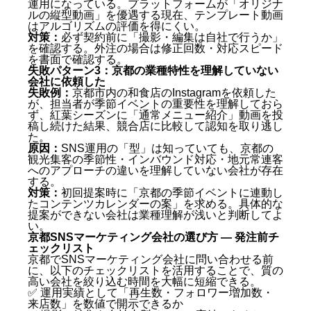
運用になっている。プラットフォームが「オリジナ
ルの縦型動画」を優遇する現在、テンプレート動画
はアルゴリズムの評価を得にくい。
対策：
必ず契約前に「撮影・編集は自社で行うか」
を確認する。外注の場合は修正回数・対応スピード
を書面で確認する。
失敗パターン3：京都の業種特性を理解していない
会社に依頼した
失敗例：
京都市内の和食店のInstagramを依頼した
が、担当者が季節イベントの重要性を理解しておら
京都のSNSマーケティング市場2026年最新版 — なぜ
ず、紅葉シーズンに「通常メニュー紹介」動画を投
今が転換点か
稿し続けた結果、競合店に比較して認知を取り逃し
た。
原因：
SNS運用の「型」は知っていても、京都の
京都のSNS活用を取り巻くデータ
観光集客の季節性・インバウンド対応・地元常連客
京都に特有のSNS集客の特徴
へのアプローチの違いを理解していない会社が存在
京都SNSマーケティング会社を選ぶ5つのKBF比較軸
する。
京都SNSマーケティングの費用相場2026年最新版
対策：
初回提案時に「京都の季節イベントに連動し
たコンテンツカレンダーの案」を求める。具体的な
提案ができない会社は業種理解が浅いと判断してよ
月額費用の相場一覧
い。
京都SNSマーケティングでよくある失敗パターンと対
京都SNSマーケティング会社の選び方 — 発注前チ
策
ェックリスト
京都でSNSマーケティング会社に問い合わせる前
失敗パターン1：「投稿本数が多い」だけで選んで
に、以下のチェックリストを活用することで、質の
高い会社を絞り込む時間を大幅に短縮できる。
しまった
✅ 運用実績として「再生数・フォロワー増加数・
失敗パターン2：「安さ」で選んで動画品質が低か
来店数」を数値で開示できるか
った