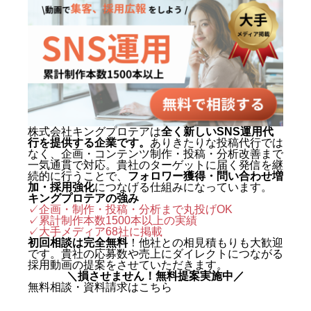
株式会社キングプロテアは
全く新しいSNS運用代
行を提供する企業です。
ありきたりな投稿代行では
なく、企画・コンテンツ制作・投稿・分析改善まで
一気通貫で対応。貴社のターゲットに届く発信を継
続的に行うことで、
フォロワー獲得・問い合わせ増
加・採用強化
につなげる仕組みになっています。
キングプロテアの強み
✓企画・制作・投稿・分析まで丸投げOK
✓累計制作本数1500本以上の実績
✓
大手メディア68社に掲載
初回相談は完全無料
！他社との相見積もりも大歓迎
です。貴社の応募数や売上にダイレクトにつながる
採用動画の提案をさせていただきます。
＼損させません！無料提案実施中／
無料相談・資料請求はこちら