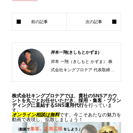
岸本一翔(きしもとかずま)
岸本 一翔（きしもと かずま） 株
式会社キングプロテア 代表取締役
CEO／SNSマーケティング・ショ
ート動画の専門家 2005年、札幌
市生まれ。10代からSNSマーケテ
株式会社キングプロテアでは、貴社のSNSアカウ
ントを丸ごとお任せいただき、採用・集客・ブラン
ィングの最前線に立ち、ショート
ディングに直結するSNS運用代行
を行っていま
す。
動画を軸にした集客・ブランディ
オンライン相談は無料
です。今こそあたなの魅力を
動画で表現し、拡散しましょう！
ングを専門とする。SNS運用代行
およびショート動画制作では累計