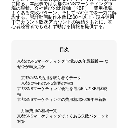
に陥る。本記事では京都のSNSマーケティング市
場の現状、会社選びの比較軸（KBF）、費用相場、
よくある失敗パターン、そしてFAQまでを一気に解
説する。累計動画制作本数1,500本以上・現在運用
中アカウント数26アカウントの実績をもとに、初
心者経営者でも迷わず動ける情報を提供する。
目次
京都のSNSマーケティング市場2026年最新版 — な
ぜ今が転換点か
京都のSNS活用を取り巻くデータ
京都に特有のSNS集客の特徴
京都SNSマーケティング会社を選ぶ5つのKBF比較
軸
京都SNSマーケティングの費用相場2026年最新版
月額費用の相場一覧
京都SNSマーケティングでよくある失敗パターンと
対策