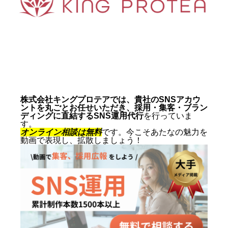
動画制作事例
会社概要
お問い合わせ
株式会社キングプロテアでは、貴社のSNSアカウ
ントを丸ごとお任せいただき、採用・集客・ブラン
ディングに直結するSNS運用代行
を行っていま
す。
オンライン相談は無料
です。今こそあたなの魅力を
動画で表現し、拡散しましょう！