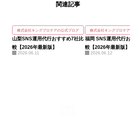
関連記事
gleニュースをはじめ大手メディア
68社に掲載され、北海道有数の運
用実績を誇る。 強みは、SNSの企
画・撮影・編集・運用をワンスト
株式会社キングプロテアの公式ブログ
株式会社キングプロテアの
ップで回しながら、そこにAIを掛
山梨SNS運用代行おすすめ7社比
福岡 SNS運用代行お
け合わせて成果を伸ばす実装力に
較【2026年最新版】
較【2026年最新版】
2026.06.11
2026.06.12
ある。AIコンサルティング・AI研
修・自社AIツール開発も手がけ、
勘や感覚ではなくデータと仕組み
で「バズ」を再現する。AI活用に
関する電子書籍も出版している。
株式会社キングプロテア
〒160-0022 東京都新宿区新宿6-29-11 新宿イーストクロスタ