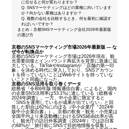
に任せると何が変わりますか？
Q. SNSマーケティングはどの業種に向いています
か？向かない業種はありますか？
Q. 複数の会社を比較するとき、何を最初に確認す
ればいいですか？
まとめ：京都SNSマーケティング会社2026年最新版
の選び方
京都のSNSマーケティング市場2026年最新版 — な
ぜ今が転換点か
京都のSNSマーケティング市場は2026年現在、観
光需要回復とインバウンド再拡大を背景に急速に拡
大している。TikTokやInstagramが「店舗の第一印
象」を決める時代に突入しており、SNSアカウン
トを持っていないことはWebサイトを持っていな
いことと同義になった。
京都のSNS活用を取り巻くデータ
総務省『令和6年版 情報通信白書』によると、国内
の企業SNS活用率は53.1%に達している（総務省・
2024年調査）。一方、中小企業に限定すると
「SNSを運用しているが成果が出ていない」と回
答した割合は62%にのぼる（中小企業庁『2024年
版中小企業白書』）。京都の飲食・観光・小売業は
全国平均より来店動機におけるSNS経由比率が高
く、観光庁の訪日外客調査（2024年）では訪日客
の68%が「旅行前にSNSで目的地情報を収集し