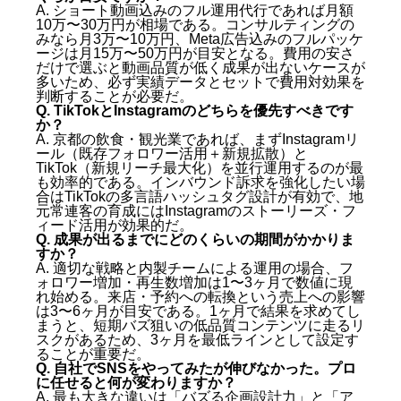
A. ショート動画込みのフル運用代行であれば月額
10万〜30万円が相場である。コンサルティングの
みなら月3万〜10万円、Meta広告込みのフルパッケ
ージは月15万〜50万円が目安となる。費用の安さ
だけで選ぶと動画品質が低く成果が出ないケースが
多いため、必ず実績データとセットで費用対効果を
判断することが必要だ。
Q. TikTokとInstagramのどちらを優先すべきです
か？
A. 京都の飲食・観光業であれば、まずInstagramリ
ール（既存フォロワー活用＋新規拡散）と
TikTok（新規リーチ最大化）を並行運用するのが最
も効率的である。インバウンド訴求を強化したい場
合はTikTokの多言語ハッシュタグ設計が有効で、地
元常連客の育成にはInstagramのストーリーズ・フ
ィード活用が効果的だ。
Q. 成果が出るまでにどのくらいの期間がかかりま
すか？
A. 適切な戦略と内製チームによる運用の場合、フ
ォロワー増加・再生数増加は1〜3ヶ月で数値に現
れ始める。来店・予約への転換という売上への影響
は3〜6ヶ月が目安である。1ヶ月で結果を求めてし
まうと、短期バズ狙いの低品質コンテンツに走るリ
スクがあるため、3ヶ月を最低ラインとして設定す
ることが重要だ。
Q. 自社でSNSをやってみたが伸びなかった。プロ
に任せると何が変わりますか？
A. 最も大きな違いは「バズる企画設計力」と「ア