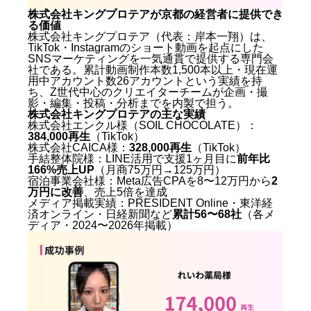
ればいいですか？
株式会社キングプロテアが京都の経営者に提供でき
まとめ：京都SNSマーケティング会社2026年最新版の
る価値
選び方
株式会社キングプロテア（代表：岸本一翔）は、
TikTok・Instagramのショート動画を起点にした
SNSマーケティングを一気通貫で提供する専門会
社である。累計動画制作本数1,500本以上・現在運
用中アカウント数26アカウントという実績を持
ち、Z世代中心のクリエイターチームが企画・撮
影・編集・投稿・分析までを内製で担う。
株式会社キングプロテアの主な実績
株式会社エンクル様（SOIL CHOCOLATE）：
384,000再生
（TikTok）
株式会社CAICA様：
328,000再生
（TikTok）
手結整体院様：LINE活用で支援1ヶ月目に
前年比
166%売上UP
（月商75万円→125万円）
宿泊事業会社様：Meta広告CPAを8〜12万円から
2
万円に改善
、売上5倍を達成
メディア掲載実績：PRESIDENT Online・東洋経
済オンライン・日経新聞など
累計56〜68社
（各メ
ディア・2024〜2026年掲載）