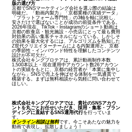
版の選び方
京都でSNSマーケティング会社を選ぶ際の結論は
明確だ。「動画内製力」「京都業種の実績データ」
「プラットフォーム専門性」の3軸を軸に比較し、
安さだけで選ばないことが成功の前提条件である。
2026年現在、TikTok・Instagramのショート動画は
京都の飲食店・観光施設・小売店にとって最も費用
対効果の高い集客チャネルになっている。しかしそ
の効果を最大化するには、アルゴリズムを熟知した
Z世代クリエイターチームによる内製運用と、京都
の季節性・インバウンド特性を理解したコンテンツ
設計が不可欠だ。
株式会社キングプロテアは、累計動画制作本数
1,500本以上・現在運用中アカウント数26アカウン
トの実績をもとに、京都の経営者が「本業に集中し
ながら」SNSで売上を伸ばせる体制を一気通貫で
構築する。まずは無料相談から気軽に問い合わせて
ほしい。
株式会社キングプロテアでは、貴社のSNSアカウ
ントを丸ごとお任せいただき、採用・集客・ブラン
ディングに直結するSNS運用代行
を行っていま
す。
オンライン相談は無料
です。今こそあたなの魅力を
動画で表現し、拡散しましょう！