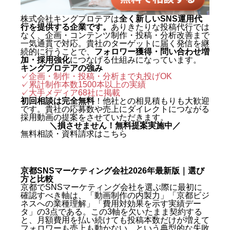
株式会社キングプロテアは
全く新しいSNS運用代
行を提供する企業です。
ありきたりな投稿代行では
なく、企画・コンテンツ制作・投稿・分析改善まで
一気通貫で対応。貴社のターゲットに届く発信を継
続的に行うことで、
フォロワー獲得・問い合わせ増
加・採用強化
につなげる仕組みになっています。
キングプロテアの強み
✓企画・制作・投稿・分析まで丸投げOK
✓累計制作本数1500本以上の実績
✓
大手メディア68社に掲載
初回相談は完全無料
！他社との相見積もりも大歓迎
です。貴社の応募数や売上にダイレクトにつながる
採用動画の提案をさせていただきます。
＼損させません！無料提案実施中／
無料相談・資料請求はこちら
京都SNSマーケティング会社2026年最新版｜選び
方と比較
京都でSNSマーケティング会社を選ぶ際に最初に
確認すべき軸は、「動画制作の内製力」「京都ビジ
ネスへの業種理解」「費用対効果を示す実績デー
タ」の3点である。この3軸を欠いたまま契約する
と、月額費用を払い続けても投稿本数だけが増えて
フォロワーも売上も動かない、という典型的な失敗