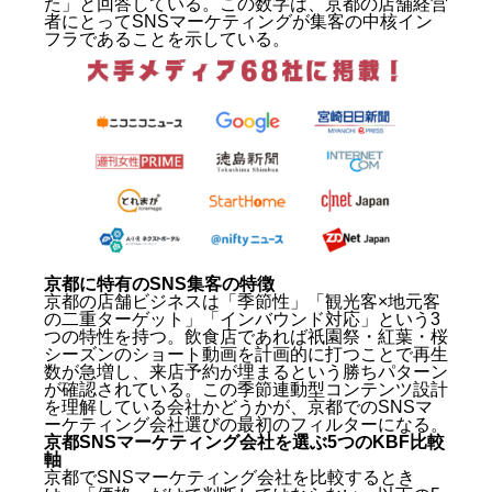
た」と回答している。この数字は、京都の店舗経営
者にとってSNSマーケティングが集客の中核イン
フラであることを示している。
京都に特有のSNS集客の特徴
京都の店舗ビジネスは「季節性」「観光客×地元客
の二重ターゲット」「インバウンド対応」という3
つの特性を持つ。飲食店であれば祇園祭・紅葉・桜
シーズンのショート動画を計画的に打つことで再生
数が急増し、来店予約が埋まるという勝ちパターン
が確認されている。この季節連動型コンテンツ設計
を理解している会社かどうかが、京都でのSNSマ
ーケティング会社選びの最初のフィルターになる。
京都SNSマーケティング会社を選ぶ5つのKBF比較
軸
京都でSNSマーケティング会社を比較するとき