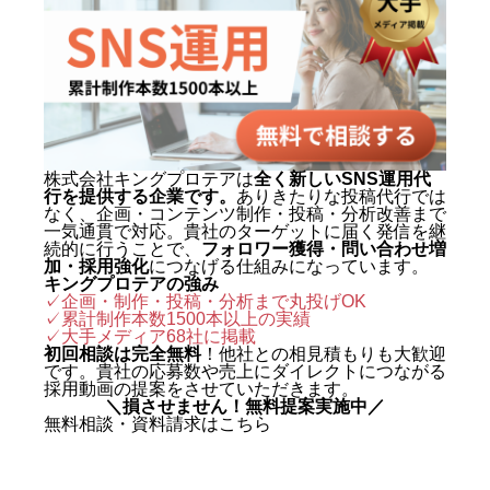
1,500本以上を手がけ、再生され
る動画の型と、フォロワーを「指
名・来店・売上」へ変える設計に
定評がある。 キャリアの原点は、
札幌でも有数のAI先進企業・株式
会社エグゼクティブマーケティン
株式会社キングプロテアは
全く新しいSNS運用代
行を提供する企業です。
ありきたりな投稿代行では
グジャパン。執行役員を2年間務
なく、企画・コンテンツ制作・投稿・分析改善まで
め、AIO対策（AI検索最適化）を
一気通貫で対応。貴社のターゲットに届く発信を継
続的に行うことで、
フォロワー獲得・問い合わせ増
はじめとする最先端のAIマーケテ
加・採用強化
につなげる仕組みになっています。
キングプロテアの強み
ィングを実戦の現場で体得した。
✓企画・制作・投稿・分析まで丸投げOK
✓累計制作本数1500本以上の実績
2024年に株式会社キングプロテア
✓
大手メディア68社に掲載
を創業。 実績は数字で裏づけられ
初回相談は完全無料
！他社との相見積もりも大歓迎
です。貴社の応募数や売上にダイレクトにつながる
ている。SNS運用代行事業では、
採用動画の提案をさせていただきます。
＼損させません！無料提案実施中／
自社アカウントを「札幌 SNS運用
無料相談・資料請求はこちら
代行会社 おすすめ」で立ち上げわ
ずか1ヶ月で検索1位を獲得。Goo