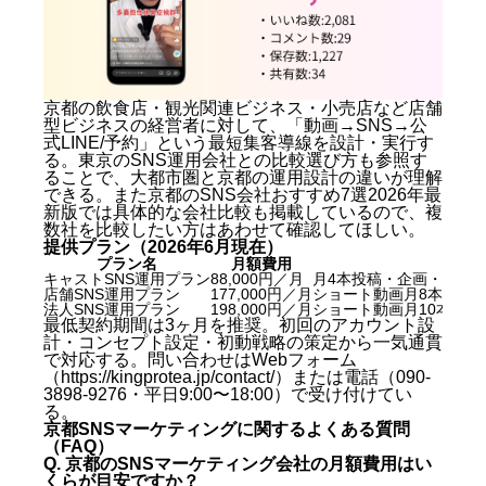
京都の飲食店・観光関連ビジネス・小売店など店舗
型ビジネスの経営者に対して、「動画→SNS→公
式LINE/予約」という最短集客導線を設計・実行す
る。
東京のSNS運用会社との比較選び方
も参照す
ることで、大都市圏と京都の運用設計の違いが理解
できる。また
京都のSNS会社おすすめ7選2026年最
新版
では具体的な会社比較も掲載しているので、複
数社を比較したい方はあわせて確認してほしい。
提供プラン（2026年6月現在）
プラン名
月額費用
キャストSNS運用プラン
88,000円／月
月4本投稿・企画・撮影・
店舗SNS運用プラン
177,000円／月
ショート動画月8本・企画
法人SNS運用プラン
198,000円／月
ショート動画月10本・企
最低契約期間は3ヶ月を推奨。初回のアカウント設
計・コンセプト設定・初動戦略の策定から一気通貫
で対応する。問い合わせはWebフォーム
（https://kingprotea.jp/contact/）または電話（090-
3898-9276・平日9:00〜18:00）で受け付けてい
る。
京都SNSマーケティングに関するよくある質問
（FAQ）
Q. 京都のSNSマーケティング会社の月額費用はい
くらが目安ですか？