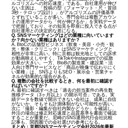
ルゴリズムへの対応速度」である。自社運用が伸び
ない主因は、「投稿の型（フォーマット・尺・冒頭
3秒・テロップ設計）」がアルゴリズムの評価基準
とずれていることが多い。専門会社は複数アカウン
トの運用データから「何が伸びるか」を実戦データ
で把握しており、その知見を即座に投入できる点が
自社運用との決定的な差になる。
Q. SNSマーケティングはどの業種に向いています
か？向かない業種はありますか？
A. BtoCの店舗型ビジネス（飲食・美容・小売・観
光・整体・クリニック）はSNSマーケティングと
相性が非常に高い。特に京都は観光地としての訴求
が動画映えしやすく、TikTokやInstagramでの拡散
効果が大きい。一方、BtoBの製造業・建設業・法
人向け専門サービスなど「商品が映像で伝わりにく
い業種」は、SNSよりもSEO・展示会・営業チャ
ネルが効果的な場合がある。
Q. 複数の会社を比較するとき、何を最初に確認す
ればいいですか？
A. 最初に確認すべきは「過去の担当案件の再生数
推移データ（3ヶ月以上）の開示可否」である。実
績データを数値で開示できない会社は、成果に自信
がないか、そもそも計測体制がない可能性が高い。
次に「撮影・編集が自社内製かどうか」を確認し、
外注の場合は修正対応速度と品質基準を書面で確認
することが重要だ。
尼崎のSNS運用代行会社比較
記事
も、関西圏での会社選びの参考になる。
まとめ：京都SNSマーケティング会社2026年最新