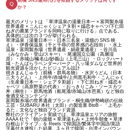
前橋 SNS運用代行を依頼するメリットは何です
か？
最大のメリットは 「草津温泉の湯量日本一 × 富岡製糸場
世界遺産 × こんにゃくシェア 9 割 × 嬬恋キャベツ/下仁田
ねぎの農業ブランドを同時に取りに行ける」点である。
具体的には次の 3 つが挙げられる。
草津温泉（湯量日本一・日本三名泉・湯畑の SNS 映
え）・伊香保温泉（千と千尋の世界感の石段街）・水上
温泉・富岡製糸場（世界遺産・絹産業遺産）・谷川岳
（みなかみ・登山/スキー）・尾瀬国立公園（高層湿
原）・赤城山/榛名山/妙義山（上毛三山）・ロックハート
城・たんばらラベンダーパーク・八ッ場ダムなど世界的
観光資源を活かしたビジュアル設計
焼きまんじゅう（前橋・群馬名物）・水沢うどん（日本
三大うどん）・上州牛/赤城牛/上州黒毛和牛・こんにゃく
（生産量日本一・シェア 9 割超）・下仁田ねぎ・嬬恋キ
ャベツ（高原野菜の代表）・おっきりこみ・ソースカツ
丼（桐生）・群馬地酒（船尾瀧/赤城山/水芭蕉）など独自
食酒文化コンテンツ
富岡製糸場の世界遺産ブランド・桐生織/伊勢崎絣の伝統
工芸・SUBARU 本社（太田）の製造業 BtoB・「上毛か
るた」文化など独自ブランド資源
弊社のクライアント実績では、草津温泉エリアの旅館
AAAA 社で「朝の湯畑 × 草津湯もみ × 上州牛朝食 × 草津
白根山ドライブ」を Reels で韓国語/繁体字中国語/英語
字幕付き連投した結果、3 ヶ月で韓国・台湾インバウン