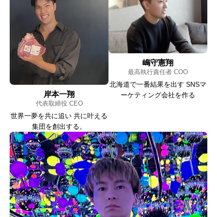
嶋守憲翔
最高執行責任者 COO
北海道で一番結果を出す SNSマ
岸本一翔
ーケティング会社を作る
代表取締役 CEO
世界一夢を共に追い 共に叶える
集団を創出する。