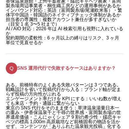
香保温泉旅館・上州牛畜産家・嬬恋キャベツ農家・富岡
製糸場周辺事業者・桐生織工房などの運用事例があるか
インバウンド対応：英語（富岡製糸場/尾瀬欧米客）・繁
体字中国語・韓国語のネイティブチェック体制があるか
担当者の専属性：複数アカウント兼任が多すぎないか
（目安 1 名 3〜5 社まで）
AI / AIO 対応：2026 年は AI 検索引用も視野に入れている
か
契約期間の柔軟性：6 ヶ月以上の縛りはリスク、3 ヶ月
単位で見直せるか
SNS 運用代行で失敗するケースはありますか？
ある。前橋特有のよくある失敗パターンは 3 つである。
戦略設計を省いて投稿代行から入る：ブランド軸が定ま
らず投稿の方向性がぶれる
エンゲージメント率だけを KPI にする：いいね数が増え
ても来店・予約・通販に繋がらない
東京の SNS 代行をそのまま使う：草津温泉湯量日本一
の重み・伊香保温泉千と千尋の世界感・富岡製糸場の世
界遺産価値・こんにゃくシェア 9 割の希少性・嬬恋キャ
ベツの標高 1,000m 高原栽培など前橋固有の物語を活か
せず、コンテンツが「ありふれた温泉観光投稿」化する