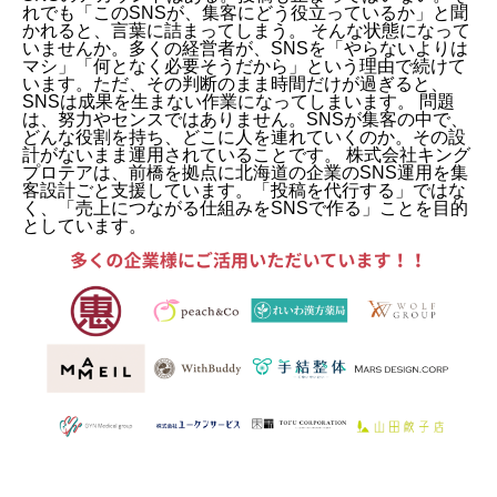
れでも「このSNSが、集客にどう役立っているか」と聞
かれると、言葉に詰まってしまう。 そんな状態になって
いませんか。多くの経営者が、SNSを「やらないよりは
マシ」「何となく必要そうだから」という理由で続けて
います。ただ、その判断のまま時間だけが過ぎると、
SNSは成果を生まない作業になってしまいます。 問題
は、努力やセンスではありません。SNSが集客の中で、
どんな役割を持ち、どこに人を連れていくのか。その設
計がないまま運用されていることです。 株式会社キング
プロテアは、前橋を拠点に北海道の企業のSNS運用を集
客設計ごと支援しています。「投稿を代行する」ではな
く、「売上につながる仕組みをSNSで作る」ことを目的
としています。