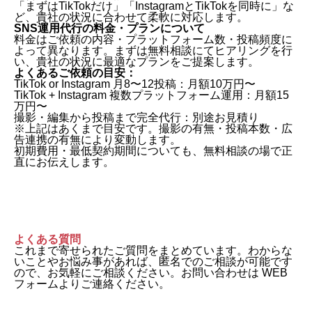
「まずはTikTokだけ」「InstagramとTikTokを同時に」な
ど、貴社の状況に合わせて柔軟に対応します。
SNS運用代行の料金・プランについて
料金はご依頼の内容・プラットフォーム数・投稿頻度に
よって異なります。まずは無料相談にてヒアリングを行
い、貴社の状況に最適なプランをご提案します。
よくあるご依頼の目安：
TikTok or Instagram 月8〜12投稿：月額10万円〜
TikTok + Instagram 複数プラットフォーム運用：月額15
万円〜
撮影・編集から投稿まで完全代行：別途お見積り
※上記はあくまで目安です。撮影の有無・投稿本数・広
告連携の有無により変動します。
初期費用・最低契約期間についても、無料相談の場で正
直にお伝えします。
よくある質問
これまで寄せられたご質問をまとめています。わからな
いことやお悩み事があれば、匿名でのご相談が可能です
ので、お気軽にご相談ください。お問い合わせは WEB
フォームよりご連絡ください。