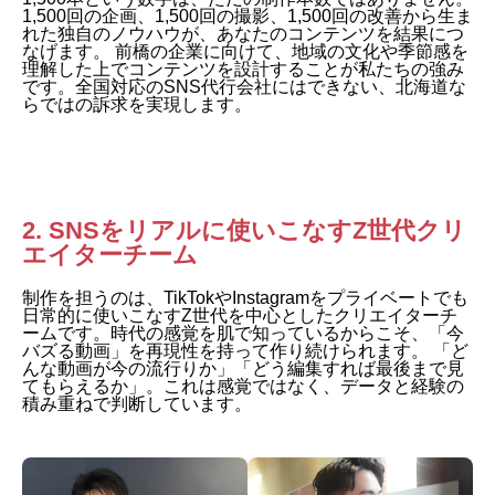
1,500回の企画、1,500回の撮影、1,500回の改善から生ま
れた独自のノウハウが、あなたのコンテンツを結果につ
なげます。 前橋の企業に向けて、地域の文化や季節感を
理解した上でコンテンツを設計することが私たちの強み
です。全国対応のSNS代行会社にはできない、北海道な
らではの訴求を実現します。
2. SNSをリアルに使いこなすZ世代クリ
エイターチーム
制作を担うのは、TikTokやInstagramをプライベートでも
日常的に使いこなすZ世代を中心としたクリエイターチ
ームです。時代の感覚を肌で知っているからこそ、「今
バズる動画」を再現性を持って作り続けられます。 「ど
んな動画が今の流行りか」「どう編集すれば最後まで見
てもらえるか」。これは感覚ではなく、データと経験の
積み重ねで判断しています。