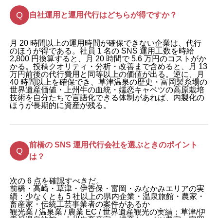
自社運用と運用代行はどちらが得ですか？
月 20 時間以上の運用時間が確保できない企業は、代行
のほうが得である。社員 1 名の SNS 運用工数を時給
2,800 円換算すると、月 20 時間で 5.6 万円のコストがか
かる。投稿クオリティ・分析・改善まで含めると、月 13
万円前後の代行費用と同等以上の価値が出る。逆に、月
40 時間以上を確保でき、草津温泉の歴史・富岡製糸場の
世界遺産価値・上州牛の血統・嬬恋キャベツの高原栽培
技術を自分たちで言語化できる体制があれば、内製化の
ほうが長期的に資産が残る。
前橋の SNS 運用代行会社を選ぶときのポイント
は？
次の 6 点を確認すべきだ。
前橋・高崎・草津・伊香保・富岡・みなかみエリアの実
績：少なくとも 5 社以上の県内企業・温泉旅館・農家・
畜産家・伝統工芸事業者の案件があるか
観光業 / 温泉業 / 農業 EC / 世界遺産観光の実績：草津/伊