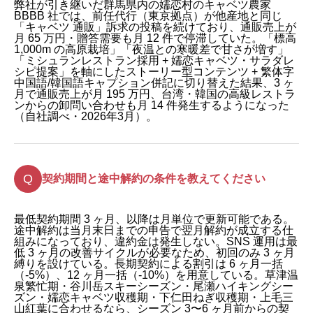
弊社が引き継いだ群馬県内の嬬恋村のキャベツ農家
BBBB 社では、前任代行（東京拠点）が他産地と同じ
「キャベツ 通販」訴求の投稿を続けており、通販売上が
月 65 万円・贈答需要も月 12 件で停滞していた。「標高
1,000m の高原栽培」「夜温との寒暖差で甘さが増す」
「ミシュランレストラン採用 + 嬬恋キャベツ・サラダレ
シピ提案」を軸にしたストーリー型コンテンツ + 繁体字
中国語/韓国語キャプション併記に切り替えた結果、3 ヶ
月で通販売上が月 195 万円、台湾・韓国の高級レストラ
ンからの卸問い合わせも月 14 件発生するようになった
（自社調べ・2026年3月）。
契約期間と途中解約の条件を教えてください
最低契約期間 3 ヶ月、以降は月単位で更新可能である。
途中解約は当月末日までの申告で翌月解約が成立する仕
組みになっており、違約金は発生しない。SNS 運用は最
低 3 ヶ月の改善サイクルが必要なため、初回のみ 3 ヶ月
縛りを設けている。長期契約による割引は 6 ヶ月一括
（-5%）、12 ヶ月一括（-10%）を用意している。草津温
泉繁忙期・谷川岳スキーシーズン・尾瀬ハイキングシー
ズン・嬬恋キャベツ収穫期・下仁田ねぎ収穫期・上毛三
山紅葉に合わせるなら、シーズン 3〜6 ヶ月前からの契