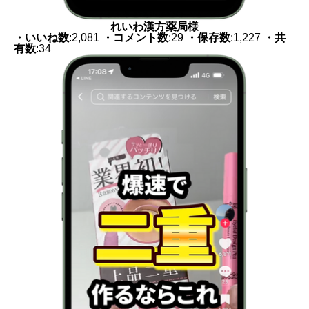
れいわ漢方薬局様
・いいね数
:2,081
・コメント数
:29
・保存数
:1,227
・共
有数
:34