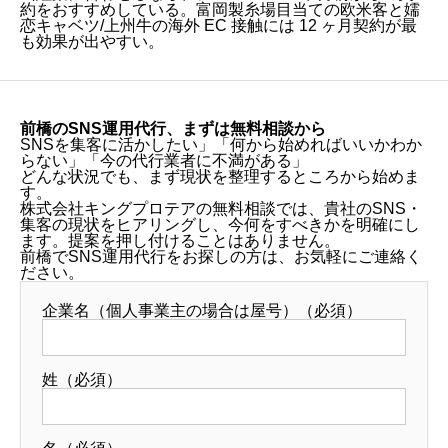
約をおすすめしている。富岡製糸場目当ての欧米客と嬬
恋キャベツ/上州牛の海外 EC 接触には 12 ヶ月契約が最
も効果が出やすい。
前橋のSNS運用代行、まずは無料相談から
SNSを集客に活かしたい」「何から始めればいいかわか
らない」「今の代行業者に不満がある」
どんな状況でも、まず現状を整理するところから始めま
す。
株式会社キングプロテアの無料相談では、貴社のSNS・
集客の現状をヒアリングし、今何をすべきかを明確にし
ます。提案を押し付けることはありません。
前橋でSNS運用代行をお探しの方は、お気軽にご連絡く
ださい。
企業名（個人事業主の場合は屋号）（必須）
姓（必須）