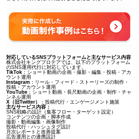
対応しているSNSプラットフォームと主なサービス内容
株式会社キングプロテアでは、以下のプラットフォーム
のSNS運用代行に対応しています。
TikTok
：ショート動画の企画・撮影・編集・投稿・アカ
ウント運用
Instagram
：リール・フィード・ストーリーズの制作・
投稿・アカウント運用
YouTube
：ショート動画・長尺動画の企画・制作・チャ
ンネル運用
X（旧Twitter）
：投稿代行・エンゲージメント施策
主なサービス内容：
SNS戦略の設計（集客フロー・ターゲット設定）
コンテンツの企画・脚本作成
撮影・動画編集・画像制作
投稿代行・ハッシュタグ設計
月次レポートと改善提案
広告運用との連携設計