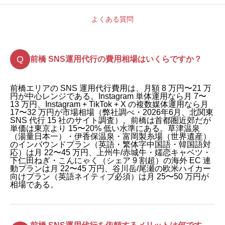
よくある質問
前橋 SNS運用代行の費用相場はいくらですか？
前橋エリアの SNS 運用代行費用は、月額 8 万円〜21 万
円が中心レンジである。Instagram 単体運用なら月 7〜
13 万円、Instagram + TikTok + X の複数媒体運用なら月
17〜32 万円が市場相場（弊社調べ・2026年6月、北関東
SNS 代行 15 社のサイト調査）。前橋は首都圏近郊だが
単価は東京より 15〜20% 低い水準にある。草津温泉
（湯量日本一）・伊香保温泉・富岡製糸場（世界遺産）
のインバウンドプラン（英語・繁体字中国語・韓国語対
応）は月 22〜45 万円、上州牛/赤城牛・嬬恋キャベツ・
下仁田ねぎ・こんにゃく（シェア 9 割超）の海外 EC 連
動プランは月 22〜45 万円、谷川岳/尾瀬の欧米ハイカー
向けプラン（英語ネイティブ必須）は月 25〜50 万円が
相場である。