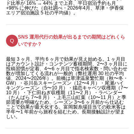
ド比率が 16% → 44% まで上昇、平日宿泊予約も月
+98% に伸びた（自社調べ・2026年4月、草津・伊香保
エリア宿泊施設 5 社の平均値）。
SNS 運用代行の効果が出るまでの期間はどれくら
いですか？
最短 3 ヶ月、平均 6 ヶ月で効果が見え始める。1 ヶ月目
はアカウント設計・コンテンツ蓄積期間、2〜3 ヶ月目に
投稿習慣が定着、4〜6 ヶ月目で指名検索数・問い合わせ
数が増加してくる流れが一般的（弊社運用 30 社の平均
値、2024〜2026年）。前橋は草津温泉繁忙期（秋〜冬・
GW）・谷川岳スキーシーズン（12〜4 月）・尾瀬ハイ
キングシーズン（5〜10 月）・嬬恋キャベツ収穫期（7〜
10 月）・下仁田ねぎ収穫期（11〜2 月）・ラベンダー
（たんばら 7〜8 月）・上毛三山紅葉（10〜11 月）と季
節需要が明確なため、シーズン 3〜6 ヶ月前から仕込む
ことで効果が最大化する。富岡製糸場目当ての欧米客は
半年〜1 年前から旅程を組むため、長期接触設計が望ま
しい。