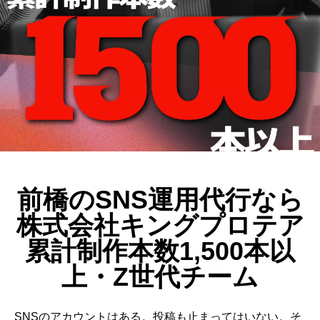
動画制作事例
会社概要
お問い合わせ
前橋のSNS運用代行なら
株式会社キングプロテア
累計制作本数1,500本以
上・Z世代チーム
SNSのアカウントはある。投稿も止まってはいない。そ