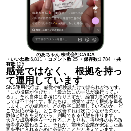
のあちゃん 株式会社CAICA
・いいね数
:6,811
・コメント数
:25
・保存数
:1,784
・共
有数
:125
感覚ではなく、 根拠を持っ
て運用しています
SNS運用代行は、感覚や経験談だけで語られがちです。
「この投稿が伸びた」「最近はこの手法が流行ってい
る」。それ自体は参考になりますが、経営判断の材料と
しては不十分です。私たちは、感覚ではなく根拠を重視
します。どの施策が、どの数字に影響しているのか。ど
こで反応が落ち、どこを改善すれば次につながるのか。
数値と動きを見ながら、判断できる状態を作ります。
大きな成功事例を一つ作ることよりも、再現性のある改
善を積み重ねること。それが、前橋の企業が安定した集
客を手に入れるために必要なことだと考えています。