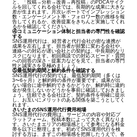
と、「投稿→分析→改善→再投稿」のPDCAサイク
7. 株式会社クロスメディア（埼玉全域対応）
ルを回してくれる会社では、長期的な成果に大きな
さいたまでSNS運用代行会社を選ぶ際の重要ポイント
差が生まれます。月次レポートでインプレッション
数・エンゲージメント率・フォロワー数の推移を報
①実績と業種との親和性を確認する
告してくれるか、改善提案をきちんと実施してくれ
るかを確認してください。
②企画・撮影・編集の内製化率を確認する
④コミュニケーション体制と担当者の専門性を確認
③月次レポートとPDCAサイクルの有無を確認する
する
④コミュニケーション体制と担当者の専門性を確認
SNS運用代行は、経営者と代行会社の密な連携が
する
成果を左右します。担当者が頻繁に変わる会社や、
⑤最低契約期間と解約条件を確認する
連絡への対応が遅い会社との契約は、中長期的なリ
スクになります。初回商談での対応スピード・質問
さいたまのSNS運用代行費用相場
への回答の深さ・提案力などを見て、担当者の専門
性と誠実さを見極めましょう。
月額費用の目安
⑤最低契約期間と解約条件を確認する
SNS運用代行を依頼する前に準備しておくべきこと
SNS運用代行の契約では、最低契約期間（多くは
3〜6ヶ月）と解約時の条件が重要です。成果が出
ない場合に途中解約できるかどうか、解約時に違約
SNS運用の目的とKPIを明確にする
金が発生しないかどうかを事前に確認しておきまし
ターゲット顧客のペルソナを整理する
ょう。信頼できる会社ほど、契約条件を明確に提示
競合他社のSNSアカウントをリサーチしておく
し、お互いにメリットのある関係を築こうとしてく
株式会社キングプロテアがさいたまのSNS運用代行で
れます。
も選ばれる理由
さいたまのSNS運用代行費用相場
SNS運用代行の費用は、サービスの内容や対応プ
ラットフォーム、投稿本数によって大きく異なりま
Z世代クリエイターによるTikTokネイティブの企画
す。さいたまエリアの相場感として参考になる料金
力
帯を以下に整理します。初めてSNS運用代行を検
動画起点の一気通貫集客導線の設計
討する方は、まずこの相場感を把握したうえで、各