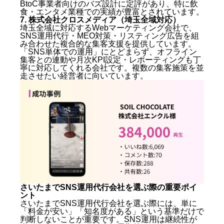
BtoC事業者向けのバズ設計に定評があり、特に飲
食・エンタメ業種での実績が豊富とされています。
7. 株式会社クロスメディア（埼玉全域対応）
埼玉全域に対応するWebマーケティング会社で、
SNS運用代行・MEO対策・リスティング広告を組
み合わせた複合的な集客支援を提供しています。
「SNS単体での運用」にとどまらず、オフライン
集客との連動や月次KPI設定・レポーティングも丁
寧に対応してくれる会社です。複数の集客施策を並
走させたい経営者に向いています。
さいたまでSNS運用代行会社を選ぶ際の重要ポイ
ント
さいたまでSNS運用代行会社を選ぶ際には、単に
「料金が安い」「知名度がある」という基準だけで
判断しないことが重要です。SNS運用は継続性が