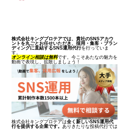
動画制作事例
会社概要
お問い合わせ
株式会社キングプロテアでは、貴社のSNSアカウ
ントを丸ごとお任せいただき、採用・集客・ブラン
ディングに直結するSNS運用代行
を行っていま
す。
オンライン相談は無料
です。今こそあたなの魅力を
動画で表現し、拡散しましょう！
株式会社キングプロテアは
全く新しいSNS運用代
行を提供する企業です。
ありきたりな投稿代行では