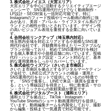
3. 株式会社ノイエス（大宮エリア）
大宮エリアを中心に活動するクリエイティブエージ
ェンシーで、SNS運用代行だけでなく動画制作・
LP設計・SEO対策も一括対応可能です。特に
Instagramのフィード投稿やリール動画の制作に強
みがあり、美容・アパレル・ライフスタイル系のブ
ランドとの相性が良いとされています。デザイン性
の高いビジュアル表現を重視する企業に向いていま
す。
4. 合同会社リンクアップ（埼玉県内対応）
埼玉県内全域を対応エリアとする小規模なSNS運
用代行会社です。月額費用を抑えたリーズナブルな
プランが揃っており、初めてSNS運用代行を検討
する個人事業主や小規模店舗に向いています。投稿
代行・ハッシュタグ設定・コメント対応など、基本
的な運用業務をしっかりカバーしています。
5. 株式会社ウィズワン（さいたま市南区）
さいたま市南区を拠点とするデジタルマーケティン
グ会社で、LINE公式アカウントの構築・運用と
SNS運用代行をセットで提供しているのが特徴で
す。「SNSで集客し、LINEで来店・購買を促進す
る」という導線設計を得意とし、特に飲食店・サロ
ン・クリニックからの依頼実績が豊富です。
6. 株式会社デジタルブースト（浦和エリア）
浦和エリアを拠点に、TikTok・Instagram・
YouTube Shortsのショート動画運用代行を提供し
ています。動画編集チームを内製化しており、撮影
から編集・投稿まで一気通貫で対応可能です。