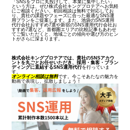
「SNSをプロに丸投げして、本業に集中したい」
という方は、ぜひ株式会社キングプロテアへお気軽
にご相談ください。初回相談は無料で対応してお
り、貴社の課題やフェーズに合った最適なSNS運
用プランをご提案します。また、
池袋のSNS運用
代行会社おすすめ7選
や
新宿のSNS運用代行会社お
すすめ7選
など、首都圏エリアの比較記事もあわせ
てご覧いただくと、地域ごとの傾向や選び方のヒン
トがさらに深まります。
株式会社キングプロテアでは、貴社のSNSアカウ
ントを丸ごとお任せいただき、採用・集客・ブラン
ディングに直結するSNS運用代行
を行っていま
す。
オンライン相談は無料
です。今こそあたなの魅力を
動画で表現し、拡散しましょう！