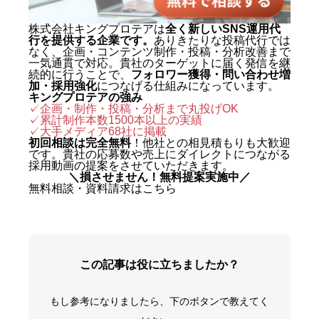
株式会社キングプロテアは
全く新しいSNS運用代
行を提供する企業です。
ありきたりな投稿代行では
なく、企画・コンテンツ制作・投稿・分析改善まで
一気通貫で対応。貴社のターゲットに届く発信を継
続的に行うことで、
フォロワー獲得・問い合わせ増
加・採用強化
につなげる仕組みになっています。
キングプロテアの強み
✓企画・制作・投稿・分析まで丸投げOK
✓累計制作本数1500本以上の実績
✓
大手メディア68社に掲載
初回相談は完全無料
！他社との相見積もりも大歓迎
です。貴社の応募数や売上にダイレクトにつながる
採用動画の提案をさせていただきます。
＼損させません！無料提案実施中／
無料相談・資料請求はこちら
この記事は役に立ちましたか？
もし参考になりましたら、下のボタンで教えてく