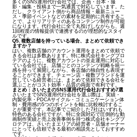
多くのSNS運用代行会社では、企画・台本・撮
影・編集・投稿まで一気通貫で対応しています。た
だし、クライアント側から商品情報・最新ニュー
ス・季節イベントなどの素材を定期的に共有するこ
とで、よりリアリティのあるコンテンツ制作が可能
になります。代行会社に全て丸投げしながらも、週
1回程度の情報提供で連携するのが理想的なスタイ
ルです。
Q5. 複数店舗を持っている場合、まとめて依頼でき
ますか？
はい、複数店舗のアカウント運用をまとめて依頼で
きる会社は多数あります。特に株式会社キングプロ
テアのように、複数アカウントの並走運用に対応し
ている会社では、店舗ごとのコンテンツ戦略を統一
感を持って展開しながら、各店舗の独自性も表現す
ることができます。チェーン店・複数ブランドを運
営している経営者には、まとめて依頼できる会社を
選ぶことがコスト効率・品質の両面で有利です。
まとめ：さいたまのSNS運用代行会社おすすめ7選
さいたまでSNS運用代行会社を選ぶ際は、実績・
内製化率・PDCAサイクル・コミュニケーション体
制・費用感の5つのポイントを軸に比較検討するこ
とが重要です。本記事でご紹介した7社はいずれも
特色のある会社ですが、特に全国対応で圧倒的な動
画制作実績と売上改善事例を持つ株式会社キングプ
ロテアは、さいたまエリアの経営者・店舗オーナー
にとっても信頼できる最初の相談先としておすすめ
です。