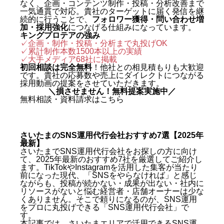
なく、企画・コンテンツ制作・投稿・分析改善まで
一気通貫で対応。貴社のターゲットに届く発信を継
続的に行うことで、
フォロワー獲得・問い合わせ増
加・採用強化
につなげる仕組みになっています。
キングプロテアの強み
✓企画・制作・投稿・分析まで丸投げOK
✓累計制作本数1500本以上の実績
✓
大手メディア68社に掲載
初回相談は完全無料
！他社との相見積もりも大歓迎
です。貴社の応募数や売上にダイレクトにつながる
採用動画の提案をさせていただきます。
＼損させません！無料提案実施中／
無料相談・資料請求はこちら
さいたまのSNS運用代行会社おすすめ7選【2025年
最新】
さいたまでSNS運用代行会社をお探しの方に向け
て、2025年最新のおすすめ7社を厳選してご紹介し
ます。TikTokやInstagramを活用した集客が当たり
前になった現代、「SNSをやらなければ」と感じ
ながらも、投稿が続かない・成果が出ない・社内に
リソースがないと悩む経営者・店舗オーナーは少な
くありません。そこで頼りになるのが、SNS運用
をプロに丸投げできる「SNS運用代行会社」で
す。
本記事では、さいたまエリアで活用できるSNS運