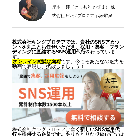
岸本 一翔（きしもと かずま） 株
式会社キングプロテア 代表取締役
CEO／SNSマーケティング・ショ
ート動画の専門家 2005年、札幌
市生まれ。10代からSNSマーケテ
株式会社キングプロテアでは、貴社のSNSアカウ
ントを丸ごとお任せいただき、採用・集客・ブラン
ィングの最前線に立ち、ショート
ディングに直結するSNS運用代行
を行っていま
す。
動画を軸にした集客・ブランディ
オンライン相談は無料
です。今こそあたなの魅力を
動画で表現し、拡散しましょう！
ングを専門とする。SNS運用代行
およびショート動画制作では累計
1,500本以上を手がけ、再生され
る動画の型と、フォロワーを「指
名・来店・売上」へ変える設計に
定評がある。 キャリアの原点は、
札幌でも有数のAI先進企業・株式
会社エグゼクティブマーケティン
株式会社キングプロテアは
全く新しいSNS運用代
行を提供する企業です。
ありきたりな投稿代行では
グジャパン。執行役員を2年間務