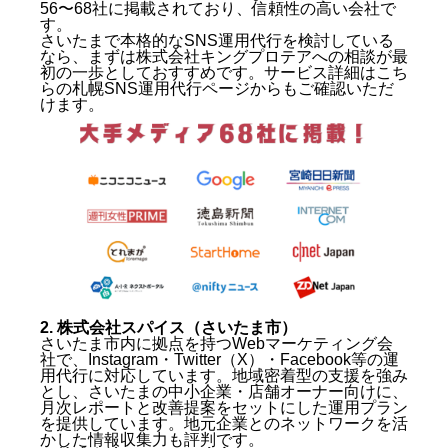
56〜68社に掲載されており、信頼性の高い会社で
す。
さいたまで本格的なSNS運用代行を検討している
なら、まずは株式会社キングプロテアへの相談が最
初の一歩としておすすめです。
サービス詳細はこち
らの札幌SNS運用代行ページ
からもご確認いただ
けます。
2. 株式会社スパイス（さいたま市）
さいたま市内に拠点を持つWebマーケティング会
社で、Instagram・Twitter（X）・Facebook等の運
用代行に対応しています。地域密着型の支援を強み
とし、さいたまの中小企業・店舗オーナー向けに、
月次レポートと改善提案をセットにした運用プラン
を提供しています。地元企業とのネットワークを活
かした情報収集力も評判です。