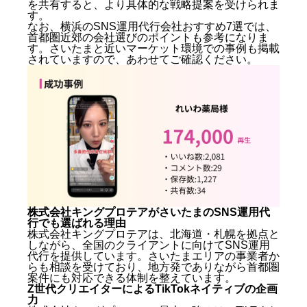
を共有すると、より具体的な戦略提案を受けられま
す。
なお、
横浜のSNS運用代行会社おすすめ7選
では、
首都圏近郊の会社選びのポイントも参考になりま
す。さいたまと近いマーケット環境での事例も掲載
されていますので、あわせてご確認ください。
株式会社キングプロテアがさいたまのSNS運用代
行でも選ばれる理由
株式会社キングプロテアは、北海道・札幌を拠点と
しながら、全国のクライアントに向けてSNS運用
代行を提供しています。さいたまエリアの事業者か
らも相談を受けており、地方発でありながら首都圏
案件にも対応できる体制を整えています。
Z世代クリエイターによるTikTokネイティブの企画
力