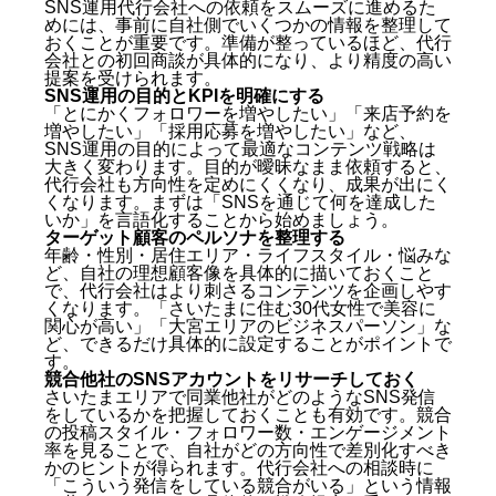
SNS運用代行会社への依頼をスムーズに進めるた
めには、事前に自社側でいくつかの情報を整理して
おくことが重要です。準備が整っているほど、代行
会社との初回商談が具体的になり、より精度の高い
提案を受けられます。
SNS運用の目的とKPIを明確にする
「とにかくフォロワーを増やしたい」「来店予約を
増やしたい」「採用応募を増やしたい」など、
SNS運用の目的によって最適なコンテンツ戦略は
大きく変わります。目的が曖昧なまま依頼すると、
代行会社も方向性を定めにくくなり、成果が出にく
くなります。まずは「SNSを通じて何を達成した
いか」を言語化することから始めましょう。
ターゲット顧客のペルソナを整理する
年齢・性別・居住エリア・ライフスタイル・悩みな
ど、自社の理想顧客像を具体的に描いておくこと
で、代行会社はより刺さるコンテンツを企画しやす
くなります。「さいたまに住む30代女性で美容に
関心が高い」「大宮エリアのビジネスパーソン」な
ど、できるだけ具体的に設定することがポイントで
す。
競合他社のSNSアカウントをリサーチしておく
さいたまエリアで同業他社がどのようなSNS発信
をしているかを把握しておくことも有効です。競合
の投稿スタイル・フォロワー数・エンゲージメント
率を見ることで、自社がどの方向性で差別化すべき
かのヒントが得られます。代行会社への相談時に
「こういう発信をしている競合がいる」という情報