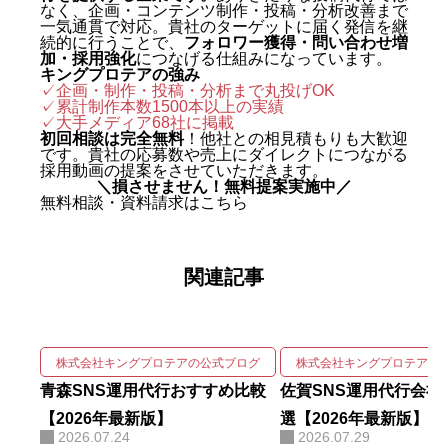
なく、企画・コンテンツ制作・投稿・分析改善まで
め、AIO対策（AI検索最適化）を
一気通貫で対応。貴社のターゲットに届く発信を継
続的に行うことで、
フォロワー獲得・問い合わせ増
はじめとする最先端のAIマーケテ
加・採用強化
につなげる仕組みになっています。
キングプロテアの強み
ィングを実戦の現場で体得した。
✓企画・制作・投稿・分析まで丸投げOK
✓累計制作本数1500本以上の実績
2024年に株式会社キングプロテア
✓
大手メディア68社に掲載
を創業。 実績は数字で裏づけられ
初回相談は完全無料
！他社との相見積もりも大歓迎
です。貴社の応募数や売上にダイレクトにつながる
ている。SNS運用代行事業では、
採用動画の提案をさせていただきます。
＼損させません！無料提案実施中／
自社アカウントを「札幌 SNS運用
無料相談・資料請求はこちら
代行会社 おすすめ」で立ち上げわ
ずか1ヶ月で検索1位を獲得。Goo
関連記事
gleニュースをはじめ大手メディア
68社に掲載され、北海道有数の運
用実績を誇る。 強みは、SNSの企
画・撮影・編集・運用をワンスト
株式会社キングプロテアの公式ブログ
株式会社キングプロテアの
ップで回しながら、そこにAIを掛
青森SNS運用代行おすすめ比較
佐賀SNS運用代行会社
け合わせて成果を伸ばす実装力に
【2026年最新版】
選【2026年最新版】
2026.07.24
2026.07.29
ある。AIコンサルティング・AI研