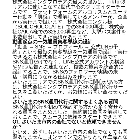
株式会社キングプロテアの最大の強みは、TikTokを
リアルに使いこなすZ世代中心のクリエイターチー
ムです。プラットフォームのアルゴリズムとユーザ
ー行動を「肌感」で理解しているメンバーが、企画
から実行まで担います。株式会社エンクル様
（SOIL CHOCOLATE）での384,000再生、株式会
社CAICA様での328,000再生など、大型バズ案件を
多数創出してきた実績があります。
動画起点の一気通貫集客導線の設計
「動画 → SNS → プロフィール → 公式LINE/予
約」という最短の集客導線を一気通貫で設計・実行
できるのも株式会社キングプロテアの特徴です。
SNS運用だけでなく、LINE公式アカウントの構築
やMeta広告との連動など、複数の施策を統合的に
設計することで、SNSのフォロワーが実際の来
店・購買につながる仕組みを作ります。
さいたまエリアでのSNS運用代行に関心がある方
は、
株式会社キングプロテアのSNS運用代行サー
ビス
をご覧いただくか、お気軽にお問い合わせくだ
さい。
さいたまのSNS運用代行に関するよくある質問
SNS運用代行を初めて検討する方から多く寄せら
れる質問をまとめました。契約前に疑問を解消して
おくことで、スムーズに依頼をスタートできます。
Q1. さいたま市内の会社でないと依頼できません
か？
いいえ、必ずしもさいたま市内の会社でなくても問
題ありません。オンラインでのやりとりが主流とな