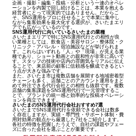
企画・撮影・編集・投稿・分析という一連のオペレ
ーションを内製で回し続けることは、本業を抱える
経営者にとって現実的ではありません。だからこ
そ、SNS運用をプロに任せることで本業に集中し
ながら集客効果を最大化する選択が、さいたまエリ
アでも広がっているのです。
SNS運用代行に向いているさいたまの業種
さいたまエリアで特にSNS運用代行との相性が良
い業種としては、飲食店・美容サロン・整体院・ク
リニック・アパレル・宿泊施設などが挙げられま
す。これらはいずれも「人」や「現場」が見える業
種であり、ショート動画との親和性が非常に高いで
す。スタッフの技術や店内の雰囲気をリアルに伝え
ることで、来店前の顧客に信頼感を醸成できるとい
う点が大きな強みです。
また、さいたま市は複数店舗を展開する地域密着型
チェーンも多く、店舗ごとのアカウント運用をまと
めて外注できる代行会社との相性も抜群です。複数
店舗の集客課題をSNS運用代行で一元管理するこ
とで、ブランドの統一感と効率的な投稿オペレーシ
ョンを両立できます。
さいたまのSNS運用代行会社おすすめ7選
さいたまでSNS運用代行を依頼できる会社は数多
く存在しますが、実績・専門性・サポート体制・費
用対効果の観点から厳選した7社をご紹介します。
各社の特徴を把握したうえで、自社の課題やフェー
ズに合った会社を選ぶことが重要です。