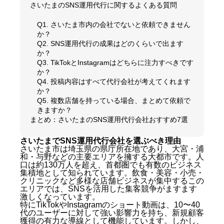
さいたまのSNS運用代行に関するよくある質問
Q1. さいたま市内の会社でないと依頼できません
か？
Q2. SNS運用代行の成果はどのくらいで出ます
か？
Q3. TikTokとInstagramはどちらに注力すべきです
か？
Q4. 投稿内容はすべて代行会社が考えてくれます
か？
Q5. 複数店舗を持っている場合、まとめて依頼で
きますか？
まとめ：さいたまのSNS運用代行会社おすすめ7選
さいたまでSNS運用代行会社を選ぶべき理由
さいたま市は埼玉県の県庁所在地であり、大宮・浦
和・与野などの主要エリアを擁する大都市です。人
口は約130万人を超え、首都圏でも有数のビジネス
集積地として知られています。飲食・美容・小売・
クリニックなど多様な店舗ビジネスが集中するこの
エリアでは、SNSを活用した集客競争がますます
激しくなっています。
特にTikTokやInstagramのショート動画は、10〜40
代のユーザーに対して強い影響力を持ち、新規顧客
獲得の有力な導線として機能しています。しかし、