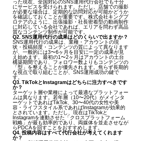
った現在、全国対応のSNS運用代行会社でも十分
にサービスを受けられます。ただし、店舗での撮影
が必要な場合は、定期的な訪問対応が可能かどうか
を確認しておくことが重要です。株式会社キングプ
ロテアのように、出張撮影・社長密着型の動画制作
に対応している会社であれば、エリアを問わず高品
質なコンテンツ制作が可能です。
Q2. SNS運用代行の成果はどのくらいで出ますか？
SNS運用代行の成果は、業種・アカウントの現
状・投稿頻度・コンテンツの質によって異なります
が、一般的には3〜6ヶ月を目安に一定の成果が見
え始めます。最初の1〜2ヶ月はアカウントの土台
構築期間であり、フォロワー数よりもコンテンツの
「型」を整えることが優先されます。焦らず長期的
な視点で取り組むことが、SNS運用成功の鍵で
す。
Q3. TikTokとInstagramはどちらに注力すべきです
か？
ターゲット層や業種によって最適なプラットフォー
ムは異なります。若年層（10〜20代）がメインタ
ーゲットであればTikTok、30〜40代の女性や美
容・ライフスタイル系であればInstagramが効果的
とされています。ただし、現在はTikTokと
Instagramを連動させた「クロスプラットフォーム
戦略」が最も効率的であり、両媒体を並走させなが
らPDCAを回すことをおすすめします。
Q4. 投稿内容はすべて代行会社が考えてくれます
か？