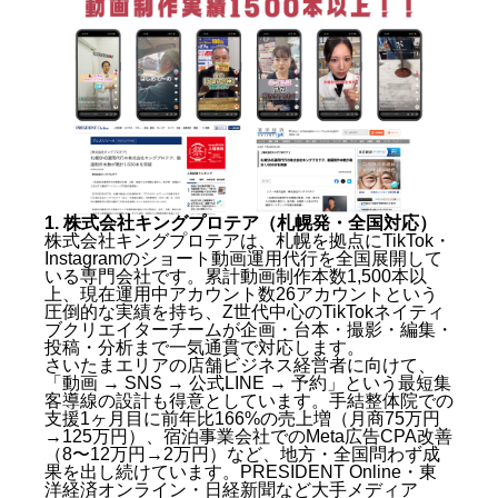
1. 株式会社キングプロテア（札幌発・全国対応）
株式会社キングプロテアは、札幌を拠点にTikTok・
Instagramのショート動画運用代行を全国展開して
いる専門会社です。累計動画制作本数1,500本以
上、現在運用中アカウント数26アカウントという
圧倒的な実績を持ち、Z世代中心のTikTokネイティ
ブクリエイターチームが企画・台本・撮影・編集・
投稿・分析まで一気通貫で対応します。
さいたまエリアの店舗ビジネス経営者に向けて、
「動画 → SNS → 公式LINE → 予約」という最短集
客導線の設計も得意としています。手結整体院での
支援1ヶ月目に前年比166%の売上増（月商75万円
→125万円）、宿泊事業会社でのMeta広告CPA改善
（8〜12万円→2万円）など、地方・全国問わず成
果を出し続けています。PRESIDENT Online・東
洋経済オンライン・日経新聞など大手メディア