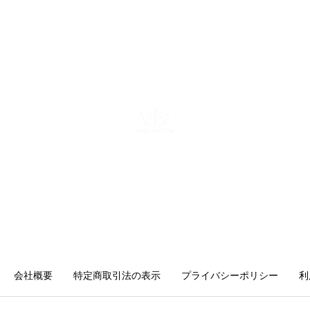
修・自社AIツール開発も手がけ、
勘や感覚ではなくデータと仕組み
で「バズ」を再現する。AI活用に
関する電子書籍も出版している。
株式会社キングプロテア
〒160-0022 東京都新宿区新宿6-29-11 新宿イーストクロスタ
ワー10F
mail：info@kingprotea.jp
会社概要
特定商取引法の表示
プライバシーポリシー
利