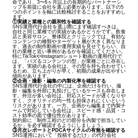
命であり、3〜6ヶ月以上の長期的なパートナーシ
ップを前提に会社を選ぶ必要があります。以下の5
つのポイントを軸に比較検討することをおすすめし
ます。
①実績と業種との親和性を確認する
SNS運用代行会社を選ぶ際にまず確認すべきは、
自社と同じ業種での実績があるかどうかです。飲食
店と美容サロン、整体院とクリニックでは、有効な
コンテンツの種類やターゲット層が大きく異なりま
す。過去の制作動画や運用実績を見せてもらい、自
社の業種と近い事例があるかを確認してください。
特にTikTokやInstagramショート動画の運用代行で
は、「バズるコンテンツの型」が業種ごとに存在し
ます。実績のある会社は、その型を持ち合わせてい
るため、立ち上がりが早く、初期の成果が出やすい
傾向があります。
さいたまでSNS運用代行会社を選ぶべき理由
②企画・撮影・編集の内製化率を確認する
SNS運用代行会社の中には、企画だけを行い、撮
SNS運用代行に向いているさいたまの業種
影・編集を外部に丸投げしているケースも存在しま
さいたまのSNS運用代行会社おすすめ7選
す。外注が多い会社は、対応スピードが遅くなりや
すく、クオリティの均一性も担保されにくいという
リスクがあります。一方、企画から編集まで内製チ
1. 株式会社キングプロテア（札幌発・全国対応）
ームで対応している会社は、スピード感・品質・コ
2. 株式会社スパイス（さいたま市）
スト効率の面で優位性があります。
3. 株式会社ノイエス（大宮エリア）
契約前に「制作工程のどの部分を内製で担当してい
4. 合同会社リンクアップ（埼玉県内対応）
るか」を必ず確認するようにしましょう。
5. 株式会社ウィズワン（さいたま市南区）
③月次レポートとPDCAサイクルの有無を確認する
SNS運用において「投稿するだけ」の代行会社
6. 株式会社デジタルブースト（浦和エリア）