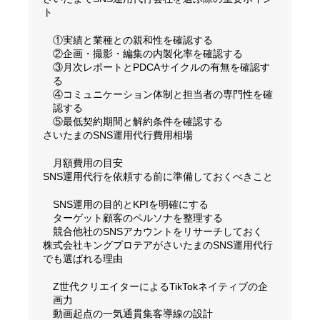
ト
①実績と業種との親和性を確認する
②企画・撮影・編集の内製化率を確認する
③月次レポートとPDCAサイクルの有無を確認す
る
④コミュニケーション体制と担当者の専門性を確
認する
⑤最低契約期間と解約条件を確認する
さいたまのSNS運用代行費用相場
月額費用の目安
SNS運用代行を依頼する前に準備しておくべきこと
SNS運用の目的とKPIを明確にする
ターゲット顧客のペルソナを整理する
競合他社のSNSアカウントをリサーチしておく
株式会社キングプロテアがさいたまのSNS運用代行
でも選ばれる理由
Z世代クリエイターによるTikTokネイティブの企
画力
動画起点の一気通貫集客導線の設計