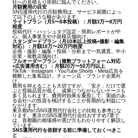
さいたまのSNS運用代行に関するよくある質問
社への見積もり依頼に臨んでください。
月額費用の目安
SNS運用代行の月額費用は、サービス範囲によっ
Q1. さいたま市内の会社でないと依頼できません
て以下のような幅があります。
か？
ライトプラン（月5〜8本投稿）：月額3万〜8万円
Q2. SNS運用代行の成果はどのくらいで出ますか？
程度
Q3. TikTokとInstagramはどちらに注力すべきです
投稿代行・ハッシュタグ設定・簡易レポートが中
心。個人事業主や小規模店舗向け。
か？
スタンダードプラン（月10本以上投稿+撮影・編集
Q4. 投稿内容はすべて代行会社が考えてくれます
対応）：月額10万〜20万円程度
か？
企画・撮影・編集・投稿・分析まで一気通貫。中小
Q5. 複数店舗を持っている場合、まとめて依頼でき
企業・複数店舗向け。
ますか？
フルオーダープラン（複数プラットフォーム対応
まとめ：さいたまのSNS運用代行会社おすすめ7選
+広告運用含む）：月額20万〜50万円以上
TikTok・Instagram・YouTube Shorts・Meta広告を
横断した集客設計。チェーン店・ブランド企業向
け。
費用を抑えることも大切ですが、「安さ」だけで選
ぶと投稿品質が低く、成果につながらないケースも
多く見られます。費用対効果を重視して、実績のあ
る会社への投資を検討することが長期的な利益につ
ながります。
東京都内のSNS運用代行会社との比較も参考にな
ります。
東京のSNS運用代行会社おすすめ7選
で
は、首都圏の相場感や選び方もわかりやすく解説し
ています。
SNS運用代行を依頼する前に準備しておくべきこ
と