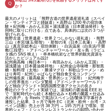
和歌山 SNS運用代行を依頼するメリットは何です
か？
最大のメリットは 「熊野古道の世界遺産巡礼道（スペイ
ン・サンティアゴと姉妹道）× 高野山 1200 年の宿坊体
験 × 紀州梅・みかん王国 × 湯浅醤油（日本醤油発祥）を
同時に取りに行ける」点である。具体的には次の 3 つが
挙げられる。
熊野古道（世界遺産・世界 2 つしかない巡礼道）・熊野
三山（本宮/速玉/那智）・那智の滝（日本三名瀑）・高野
山（真言宗総本山・宿坊体験）・白浜温泉（白良浜/千畳
敷/三段壁）・アドベンチャーワールド・友ヶ島（ラピュ
タ感の SNS 映え）・串本橋杭岩など世界的観光資源を
活かしたビジュアル設計
紀州南高梅（梅日本一）・有田みかん（みかん王国）・
湯浅醤油（日本醤油発祥地）・紀州金山寺味噌・那智黒
糖・鯨料理（太地）・勝浦マグロ・和歌山ラーメン・め
はり寿司・紀州じゃばらなど独自食文化コンテンツ
紀州備長炭（最高級炭・世界的シェフ採用）・紀州梅干
しの世界進出・パンダ繁殖（アドベンチャーワールド）
など独自ブランド + 関西国際空港アクセスの良さ
弊社のクライアント実績では、湯浅町の醤油蔵 EEE 社
で「室町時代から続く木桶仕込み × 杉樽の菌叢 × 仕込み
水の井戸」を Reels で英語/スペイン語/繁体字字幕付き
連投した結果、3 ヶ月で海外 EC（北米・欧州・台湾・ス
ペイン語圏）売上が月 38 万円 → 195 万円まで増加、世
界的シェフ・ミシュランレストランからの卸問い合わせ