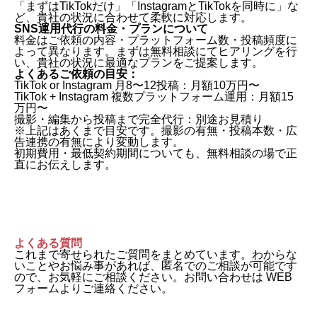
「まずはTikTokだけ」「InstagramとTikTokを同時に」な
ど、貴社の状況に合わせて柔軟に対応します。
SNS運用代行の料金・プランについて
料金はご依頼の内容・プラットフォーム数・投稿頻度に
よって異なります。まずは無料相談にてヒアリングを行
い、貴社の状況に最適なプランをご提案します。
よくあるご依頼の目安：
TikTok or Instagram 月8〜12投稿：月額10万円〜
TikTok + Instagram 複数プラットフォーム運用：月額15
万円〜
撮影・編集から投稿まで完全代行：別途お見積り
※上記はあくまで目安です。撮影の有無・投稿本数・広
告連携の有無により変動します。
初期費用・最低契約期間についても、無料相談の場で正
直にお伝えします。
よくある質問
これまで寄せられたご質問をまとめています。わからな
いことやお悩み事があれば、匿名でのご相談が可能です
ので、お気軽にご相談ください。お問い合わせは WEB
フォームよりご連絡ください。