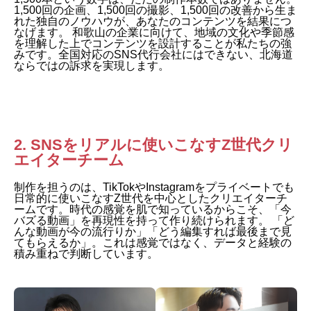
1,500回の企画、1,500回の撮影、1,500回の改善から生ま
れた独自のノウハウが、あなたのコンテンツを結果につ
なげます。 和歌山の企業に向けて、地域の文化や季節感
を理解した上でコンテンツを設計することが私たちの強
みです。全国対応のSNS代行会社にはできない、北海道
ならではの訴求を実現します。
2. SNSをリアルに使いこなすZ世代クリ
エイターチーム
制作を担うのは、TikTokやInstagramをプライベートでも
日常的に使いこなすZ世代を中心としたクリエイターチ
ームです。時代の感覚を肌で知っているからこそ、「今
バズる動画」を再現性を持って作り続けられます。 「ど
んな動画が今の流行りか」「どう編集すれば最後まで見
てもらえるか」。これは感覚ではなく、データと経験の
積み重ねで判断しています。