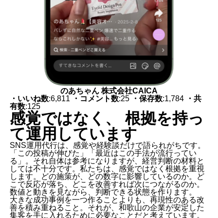
のあちゃん 株式会社CAICA
・いいね数
:6,811
・コメント数
:25
・保存数
:1,784
・共
有数
:125
感覚ではなく、 根拠を持っ
て運用しています
SNS運用代行は、感覚や経験談だけで語られがちです。
「この投稿が伸びた」「最近はこの手法が流行ってい
る」。それ自体は参考になりますが、経営判断の材料と
しては不十分です。私たちは、感覚ではなく根拠を重視
します。どの施策が、どの数字に影響しているのか。ど
こで反応が落ち、どこを改善すれば次につながるのか。
数値と動きを見ながら、判断できる状態を作ります。
大きな成功事例を一つ作ることよりも、再現性のある改
善を積み重ねること。それが、和歌山の企業が安定した
集客を手に入れるために必要なことだと考えています。