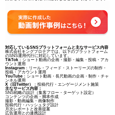
対応しているSNSプラットフォームと主なサービス内容
株式会社キングプロテアでは、以下のプラットフォーム
のSNS運用代行に対応しています。
TikTok
：ショート動画の企画・撮影・編集・投稿・アカ
ウント運用
Instagram
：リール・フィード・ストーリーズの制作・
投稿・アカウント運用
YouTube
：ショート動画・長尺動画の企画・制作・チャ
ンネル運用
X（旧Twitter）
：投稿代行・エンゲージメント施策
主なサービス内容：
SNS戦略の設計（集客フロー・ターゲット設定）
コンテンツの企画・脚本作成
撮影・動画編集・画像制作
投稿代行・ハッシュタグ設計
月次レポートと改善提案
広告運用との連携設計