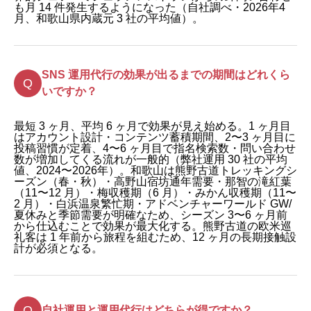
も月 14 件発生するようになった（自社調べ・2026年4
月、和歌山県内蔵元 3 社の平均値）。
SNS 運用代行の効果が出るまでの期間はどれくら
いですか？
最短 3 ヶ月、平均 6 ヶ月で効果が見え始める。1 ヶ月目
はアカウント設計・コンテンツ蓄積期間、2〜3 ヶ月目に
投稿習慣が定着、4〜6 ヶ月目で指名検索数・問い合わせ
数が増加してくる流れが一般的（弊社運用 30 社の平均
値、2024〜2026年）。和歌山は熊野古道トレッキングシ
ーズン（春・秋）・高野山宿坊通年需要・那智の滝紅葉
（11〜12 月）・梅収穫期（6 月）・みかん収穫期（11〜
2 月）・白浜温泉繁忙期・アドベンチャーワールド GW/
夏休みと季節需要が明確なため、シーズン 3〜6 ヶ月前
から仕込むことで効果が最大化する。熊野古道の欧米巡
礼客は 1 年前から旅程を組むため、12 ヶ月の長期接触設
計が必須となる。
自社運用と運用代行はどちらが得ですか？