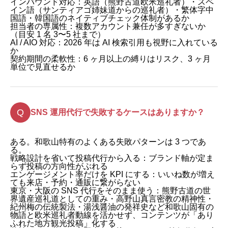
インバウンド対応：英語（熊野古道欧米巡礼者）・スペ
イン語（サンティアゴ姉妹道からの巡礼者）・繁体字中
国語・韓国語のネイティブチェック体制があるか
担当者の専属性：複数アカウント兼任が多すぎないか
（目安 1 名 3〜5 社まで）
AI / AIO 対応：2026 年は AI 検索引用も視野に入れている
か
契約期間の柔軟性：6 ヶ月以上の縛りはリスク、3 ヶ月
単位で見直せるか
SNS 運用代行で失敗するケースはありますか？
ある。和歌山特有のよくある失敗パターンは 3 つであ
る。
戦略設計を省いて投稿代行から入る：ブランド軸が定ま
らず投稿の方向性がぶれる
エンゲージメント率だけを KPI にする：いいね数が増え
ても来店・予約・通販に繋がらない
東京・大阪の SNS 代行をそのまま使う：熊野古道の世
界遺産巡礼道としての重み・高野山真言密教の精神性・
紀州梅の伝統製法・湯浅醤油の発祥史など和歌山固有の
物語と欧米巡礼者動線を活かせず、コンテンツが「あり
ふれた地方観光投稿」化する