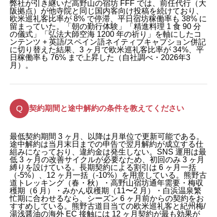
弊社が引き継いだ高野山の宿坊 FFF では、前任代行（大
阪拠点）が他寺院と同じ国内客向け投稿を続けており、
欧米巡礼客比率が 8% で停滞、平日宿坊稼働率も 38% に
留まっていた。「朝の勤行体験」「精進料理 1 食 90 分
の儀式」「弘法大師空海 1200 年の祈り」を軸にしたコ
ンテンツ + 英語/スペイン語ネイティブキャプション併記
に切り替えた結果、3 ヶ月で欧米巡礼客比率が 34%、平
日稼働率も 76% まで上昇した（自社調べ・2026年3
月）。
契約期間と途中解約の条件を教えてください
最低契約期間 3 ヶ月、以降は月単位で更新可能である。
途中解約は当月末日までの申告で翌月解約が成立する仕
組みになっており、違約金は発生しない。SNS 運用は最
低 3 ヶ月の改善サイクルが必要なため、初回のみ 3 ヶ月
縛りを設けている。長期契約による割引は 6 ヶ月一括
（-5%）、12 ヶ月一括（-10%）を用意している。熊野古
道トレッキング（春・秋）・高野山宿坊通年需要・梅収
穫期（6 月）・みかん収穫期（11〜2 月）・白浜温泉繁
忙期に合わせるなら、シーズン 6 ヶ月前からの契約をお
すすめしている。熊野古道目当ての欧米巡礼客と紀州梅/
湯浅醤油の海外 EC 接触には 12 ヶ月契約が最も効果が