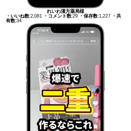
れいわ漢方薬局様
・いいね数
:2,081
・コメント数
:29
・保存数
:1,227
・共
有数
:34