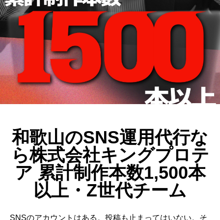
動画制作事例
会社概要
お問い合わせ
和歌山のSNS運用代行な
ら株式会社キングプロテ
ア 累計制作本数1,500本
以上・Z世代チーム
SNSのアカウントはある。投稿も止まってはいない。そ