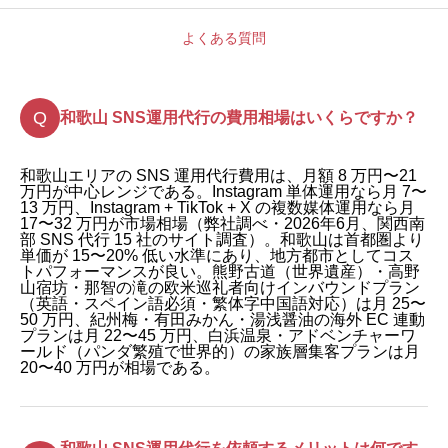
よくある質問
和歌山 SNS運用代行の費用相場はいくらですか？
和歌山エリアの SNS 運用代行費用は、月額 8 万円〜21
万円が中心レンジである。Instagram 単体運用なら月 7〜
13 万円、Instagram + TikTok + X の複数媒体運用なら月
17〜32 万円が市場相場（弊社調べ・2026年6月、関西南
部 SNS 代行 15 社のサイト調査）。和歌山は首都圏より
単価が 15〜20% 低い水準にあり、地方都市としてコス
トパフォーマンスが良い。熊野古道（世界遺産）・高野
山宿坊・那智の滝の欧米巡礼者向けインバウンドプラン
（英語・スペイン語必須・繁体字中国語対応）は月 25〜
50 万円、紀州梅・有田みかん・湯浅醤油の海外 EC 連動
プランは月 22〜45 万円、白浜温泉・アドベンチャーワ
ールド（パンダ繁殖で世界的）の家族層集客プランは月
20〜40 万円が相場である。