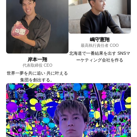
嶋守憲翔
最高執行責任者 COO
北海道で一番結果を出す SNSマ
岸本一翔
ーケティング会社を作る
代表取締役 CEO
世界一夢を共に追い 共に叶える
集団を創出する。