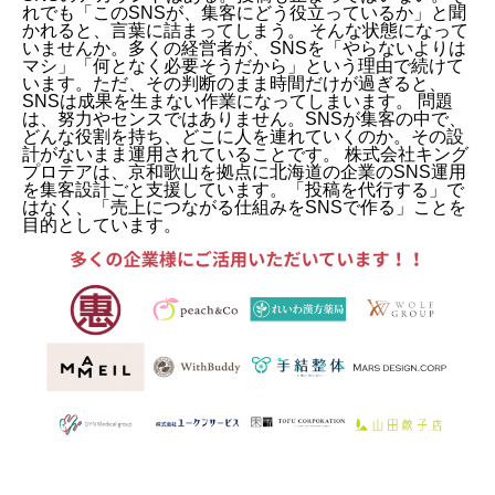
れでも「このSNSが、集客にどう役立っているか」と聞
かれると、言葉に詰まってしまう。 そんな状態になって
いませんか。多くの経営者が、SNSを「やらないよりは
マシ」「何となく必要そうだから」という理由で続けて
います。ただ、その判断のまま時間だけが過ぎると、
SNSは成果を生まない作業になってしまいます。 問題
は、努力やセンスではありません。SNSが集客の中で、
どんな役割を持ち、どこに人を連れていくのか。その設
計がないまま運用されていることです。 株式会社キング
プロテアは、京和歌山を拠点に北海道の企業のSNS運用
を集客設計ごと支援しています。「投稿を代行する」で
はなく、「売上につながる仕組みをSNSで作る」ことを
目的としています。