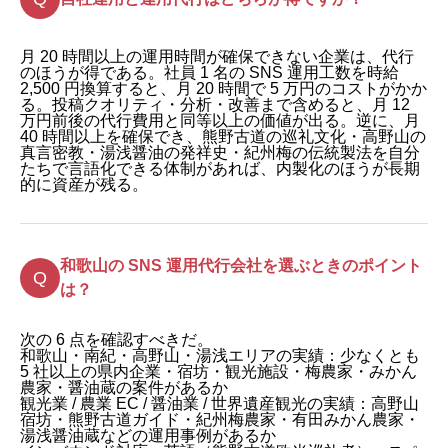
月 20 時間以上の運用時間が確保できない企業は、代行
のほうが得である。社員 1 名の SNS 運用工数を時給
2,500 円換算すると、月 20 時間で 5 万円のコストがかか
る。投稿クオリティ・分析・改善まで含めると、月 12
万円前後の代行費用と同等以上の価値が出る。逆に、月
40 時間以上を確保でき、熊野古道の巡礼文化・高野山の
真言密教・湯浅醤油の発祥史・紀州梅の伝統製法を自分
たちで言語化できる体制があれば、内製化のほうが長期
的に資産が残る。
和歌山の SNS 運用代行会社を選ぶときのポイント
は？
次の 6 点を確認すべきだ。
和歌山・南紀・高野山・湯浅エリアの実績：少なくとも
5 社以上の県内企業・宿坊・観光施設・梅農家・みかん
農家・醤油蔵の案件があるか
観光業 / 農業 EC / 醤油業 / 世界遺産観光の実績：高野山
宿坊・熊野古道ガイド・紀州梅農家・有田みかん農家・
湯浅醤油蔵などの運用事例があるか