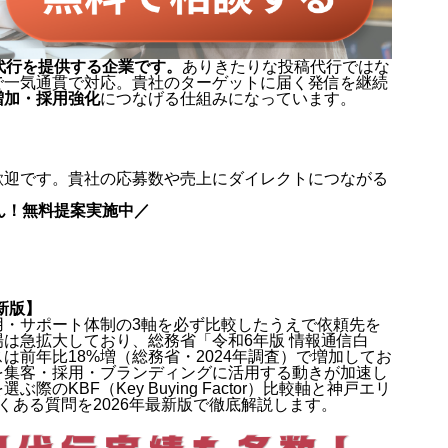
代行を提供する企業です。
ありきたりな投稿代行ではな
で一気通貫で対応。貴社のターゲットに届く発信を継続
増加・採用強化
につなげる仕組みになっています。
歓迎です。貴社の応募数や売上にダイレクトにつながる
ん！無料提案実施中／
最新版】
費用・サポート体制の3軸を必ず比較したうえで依頼先を
市場は急拡大しており、総務省「令和6年版 情報通信白
前年比18%増（総務省・2024年調査）で増加してお
eを集客・採用・ブランディングに活用する動きが加速し
際のKBF（Key Buying Factor）比較軸と神戸エリ
くある質問を2026年最新版で徹底解説します。