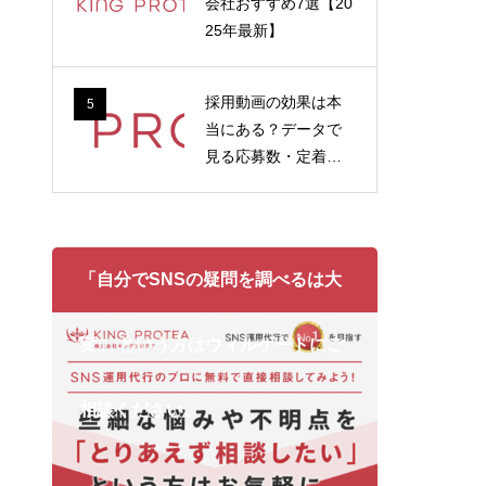
会社おすすめ7選【20
25年最新】
採用動画の効果は本
5
当にある？データで
見る応募数・定着率
への影響
「自分でSNSの疑問を調べるは大
変」 という方はウィルゲートにご
相談ください。