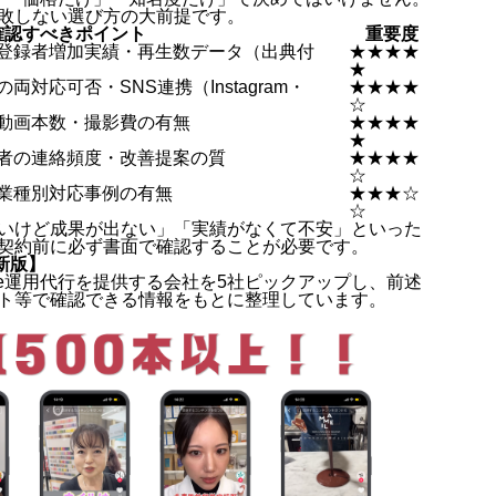
失敗しない選び方の大前提です。
確認すべきポイント
重要度
登録者増加実績・再生数データ（出典付
★★★★
★
の両対応可否・SNS連携（Instagram・
★★★★
☆
動画本数・撮影費の有無
★★★★
★
者の連絡頻度・改善提案の質
★★★★
☆
業種別対応事例の有無
★★★☆
☆
安いけど成果が出ない」「実績がなくて不安」といった
、契約前に必ず書面で確認することが必要です。
最新版】
be運用代行を提供する会社を5社ピックアップし、前述
イト等で確認できる情報をもとに整理しています。