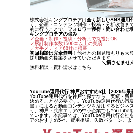
株式会社キングプロテアは
全く新しいSNS運用
く、企画・コンテンツ制作・投稿・分析改善ま
的に行うことで、
フォロワー獲得・問い合わせ
キングプロテアの強み
✓企画・制作・投稿・分析まで丸投げOK
✓累計制作本数1500本以上の実績
✓
大手メディア68社に掲載
初回相談は完全無料
！他社との相見積もりも大
採用動画の提案をさせていただきます。
＼損させませ
無料相談・資料請求はこちら
YouTube運用代行 神戸おすすめ5社【2026年
YouTube運用代行を神戸で探すなら、実績・
決めることが必要です。YouTube運用代行の
書」によると動画コンテンツを活用するビジネスは
り、神戸・兵庫エリアの中小企業でもYouTub
ています。本記事では、YouTube運用代行会社を選ぶ
アのおすすめ5社、費用相場、失敗パターン、よ