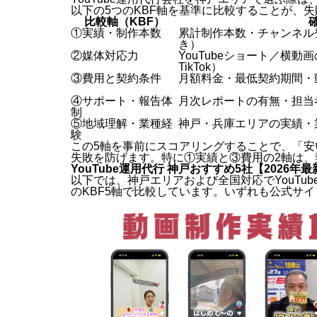
以下の5つのKBF軸を基準に比較することが、
比較軸（KBF）
①実績・制作本数
累計制作本数・チャンネル
き）
②媒体対応力
YouTubeショート／横動画
TikTok）
③費用と契約条件
月額料金・最低契約期間・
④サポート・報告体
月次レポートの有無・担当
制
⑤地域理解・業種経
神戸・兵庫エリアの実績・
験
この5軸を事前にスコアリングすることで、「
失敗を防げます。特に①実績と③費用の2軸は
YouTube運用代行 神戸おすすめ5社【2026年
以下では、神戸エリアおよび全国対応でYouTu
のKBF5軸で比較しています。いずれも公式サ