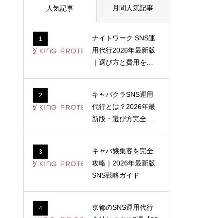
月間人気記事
人気記事
ナイトワーク SNS運
1
用代行2026年最新版
｜選び方と費用を解
説
キャバクラSNS運用
2
代行とは？2026年最
新版・選び方完全ガ
イド
キャバ嬢集客を完全
3
攻略｜2026年最新版
SNS戦略ガイド
京都のSNS運用代行
4