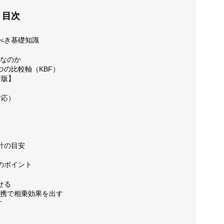
目次
お問い合
るべき基礎知識
要なのか
つの比較軸（KBF）
新版】
お客様の
対応）
動画制作
設計の目安
つのポイント
せる
ブログ
との連携で相乗効果を出す
す